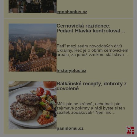
Každý rok přiláká miliony
návštěvníků, kteří si vychutnávají
pivo, tradiční jídlo a bavorskou
epochaplus.cz
kultur...
Černovická rezidence:
Pedant Hlávka kontroloval
každou cihlu
Patří mezi sedm novodobých divů
Ukrajiny. Řeč je o obřím černovickém
areálu, za jehož vznikem stál slavný
český architekt Josef Hlávka. Ten si
na něm dal mimořádně záležet. Jeho
stavební plány by při ...
historyplus.cz
Balkánské recepty, dobroty z
dovolené
Měli jste se krásně, ochutnali jste
zajímavé pokrmy a rádi byste si ten
zážitek zopakovali? Není nic
snazšího. Pljeskavica (10 porcí)
Možná jste ji ochutnali na dovolené v
bývalé Jugoslávii, lze ji vi...
panidomu.cz