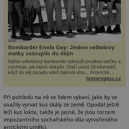
Bombardér Enola Gay: Jméno velitelovy
matky vstoupilo do dějin
Náhle odlehčený bombardér vykrouží prudkou otočku a
zrychluje, jak nejvíc dokáže. Stačí urazit 18 kilometrů,
když do něj zezadu udeří tlaková vlna… Americké
rozhodnutí svrhnout ničivou jadernou bombu ...
historyplus.cz
Při pohledu na ně se lidem vybaví, jako by se
snažily vyrvat kus skály ze země. Opodál ještě
leží kus lokte, takže je jasné, že jsou torzem
impozantního sochařského díla vytvořeného
antickými umělci.