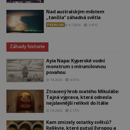
Nad australským městem
„tančila“ záhadná světla
PREMIUM
4.7.2026
3.4TIS
Záhady historie
Ayia Napa: Kyperské vodní
monstrum s mírumilovnou
povahou
7.8.2026
4.6TIS
Ztracený hrob svatého Mikuláše:
Tajná výprava, která odnesla
nejslavnější relikvii do Itálie
7.8.2026
2.1TIS
Kam zmizely ostatky světců?
Relikvie, které putují Evropou a