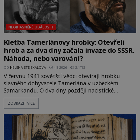
NEOBJASNĚNÉ UDÁLOSTI
Kletba Tamerlánovy hrobky: Otevřeli
hrob a za dva dny začala invaze do SSSR.
Náhoda, nebo varování?
OD
HELENA STEJSKALOVÁ
4.8.2026
3.1TIS
V červnu 1941 sovětští vědci otevírají hrobku
slavného dobyvatele Tamerlána v uzbeckém
Samarkandu. O dva dny později nacistické
Německo zahajuje operaci Barbarossa a napadá
ZOBRAZIT VÍCE
Sovětský svaz. Shoda dat je natolik zarážející, že se
rodí jedna z nejslavnějších „kleteb“ 20. století. Je
na legendě něco pravdy, nebo jde jen o fascinující
souhru okolností? Když antropolog Michail
Gerasimov (1907-1970) a