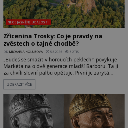
NEOBJASNĚNÉ UDÁLOSTI
Zřícenina Trosky: Co je pravdy na
zvěstech o tajné chodbě?
OD
MICHAELA HOLUBOVÁ
5.8.2026
3.2TIS
„Budeš se smažit v horoucích peklech!“ povykuje
Markéta na o dvě generace mladší Barboru. Ta jí
za chvíli slovní palbu opětuje. První je zarytá
katolička, druhá přesvědčená kališnice. A každá z
ZOBRAZIT VÍCE
nich se usídlí na jedné z věží slavného hradu
Trosky. Šlechtic Ota IV. z Bergova (1399–1452) patří
mezi vůdce protihusitského boje. Za manželku má
skutečně jistou