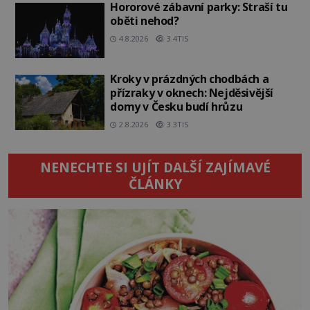
Hororové zábavní parky: Straší tu
oběti nehod?
4.8.2026
3.4TIS
Kroky v prázdných chodbách a
přízraky v oknech: Nejděsivější
domy v Česku budí hrůzu
2.8.2026
3.3TIS
NENECHTE SI UJÍT DALŠÍ ZAJÍMAVÉ
ČLÁNKY