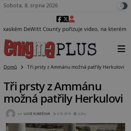
Sobota, 8. srpna 2026
nty pořizuje video, na kterém před jeho vozem po ce
Domů
Tři prsty z Ammánu možná patřily Herkulovi
Tři prsty z Ammánu
možná patřily Herkulovi
od
LUCIE KUBEŠOVÁ
6.10.2019
6.3tis