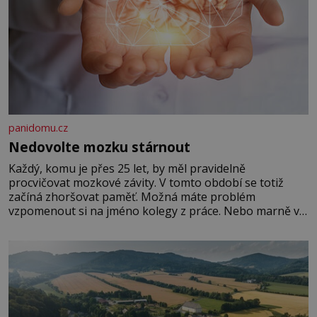
panidomu.cz
Nedovolte mozku stárnout
Každý, komu je přes 25 let, by měl pravidelně
procvičovat mozkové závity. V tomto období se totiž
začíná zhoršovat paměť. Možná máte problém
vzpomenout si na jméno kolegy z práce. Nebo marně v
paměti lovíte název knížky, kterou jste nedávno přečetli.
Je to opravdu tak, s věkem jako kdyby se paměť
rozhodla stávkovat. Cvičte