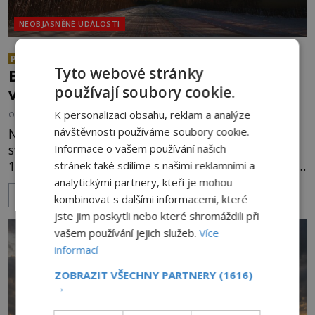
NEOBJASNĚNÉ UDÁLOSTI
Co se všechno semlelo poblíž
PREMIUM
Tyto webové stránky
Bridgewateru? UFO na obloze, monstra
používají soubory cookie.
v bažinách!
K personalizaci obsahu, reklam a analýze
OD
ADRIANA VOJTÍŠKOVÁ
8.8.2026
718
návštěvnosti používáme soubory cookie.
Nad bridgewaterským okolím září jasné sluneční
světlo, když se náhle stane cosi nečekaného. Dne
Informace o vašem používání našich
10. května roku 1760 v deset hodin dopoledne zde
stránek také sdílíme s našimi reklamními a
dojde k vůbec prvnímu historicky doloženému
analytickými partnery, kteří je mohou
ZOBRAZIT VÍCE
přeletu UFO. Podle záznamů vyzařuje takové
kombinovat s dalšími informacemi, které
světlo, že vypadá jako „koule hořícího ohně“. Jde
jste jim poskytli nebo které shromáždili při
jen o nějaký optický klam, nebo se zde skutečně
vašem používání jejich služeb.
Více
právě vznáší mimozemská loď
informací
ZOBRAZIT VŠECHNY PARTNERY
(1616)
→