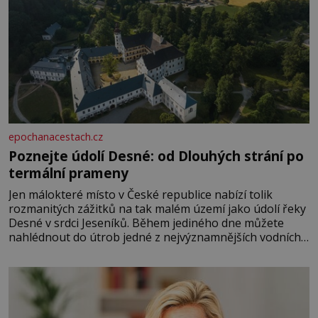
epochanacestach.cz
Poznejte údolí Desné: od Dlouhých strání po
termální prameny
Jen málokteré místo v České republice nabízí tolik
rozmanitých zážitků na tak malém území jako údolí řeky
Desné v srdci Jeseníků. Během jediného dne můžete
nahlédnout do útrob jedné z nejvýznamnějších vodních
elektráren v Evropě, vydat se na horské hřebeny, projet
se na koloběžce a den zakončit poznáváním památek ve
Velkých Losinách nebo v termálním