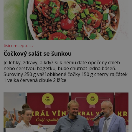
tisicereceptu.cz
Čočkový salát se šunkou
Je lehký, zdravý, a když si k němu dáte opečený chléb
nebo čerstvou bagetku, bude chutnat jedna báseň.
Suroviny 250 g vaší oblíbené čočky 150 g cherry rajčátek
1 velká červená cibule 2 lžíce