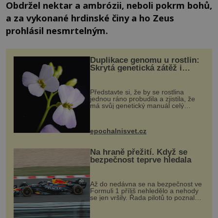
Obdržel nektar a ambrózii, neboli pokrm bohů,
a za vykonané hrdinské činy a ho Zeus
prohlásil nesmrtelným.
Duplikace genomu u rostlin:
Skrytá genetická zátěž i
evoluční výhoda
Představte si, že by se rostlina
jednou ráno probudila a zjistila, že
má svůj genetický manuál celý
dvakrát. Přesně to se občas v
přírodě stane – a podle nového
výzkumu to může být pro druhy
epochalnisvet.cz
vstupenka...
Na hraně přežití. Když se
bezpečnost teprve hledala
Až do nedávna se na bezpečnost ve
Formuli 1 příliš nehledělo a nehody
se jen vršily. Řada pilotů to poznala
na vlastní kůži, často s trvalými
následky nebo bohužel i ztrátou
života. Dnes nepochopiteln...