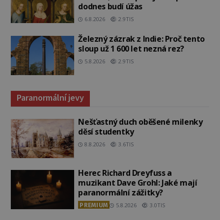
dodnes budí úžas
6.8.2026
2.9TIS
Železný zázrak z Indie: Proč tento
sloup už 1 600 let nezná rez?
5.8.2026
2.9TIS
Paranormální jevy
Nešťastný duch oběšené milenky
děsí studentky
8.8.2026
3.6TIS
Herec Richard Dreyfuss a
muzikant Dave Grohl: Jaké mají
paranormální zážitky?
PREMIUM
5.8.2026
3.0TIS