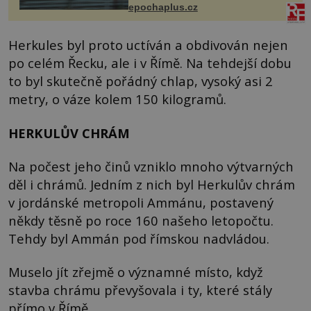
epochaplus.cz
Herkules byl proto uctíván a obdivován nejen
po celém Řecku, ale i v Římě. Na tehdejší dobu
to byl skutečně pořádný chlap, vysoký asi 2
metry, o váze kolem 150 kilogramů.
HERKULŮV CHRÁM
Na počest jeho činů vzniklo mnoho výtvarných
děl i chrámů. Jedním z nich byl Herkulův chrám
v jordánské metropoli Ammánu, postavený
někdy těsně po roce 160 našeho letopočtu.
Tehdy byl Ammán pod římskou nadvládou.
Muselo jít zřejmě o významné místo, když
stavba chrámu převyšovala i ty, které stály
přímo v Římě.