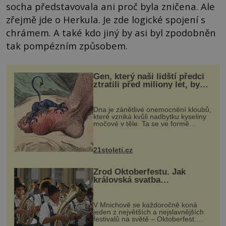
socha představovala ani proč byla zničena. Ale
zřejmě jde o Herkula. Je zde logické spojení s
chrámem. A také kdo jiný by asi byl zpodobněn
tak pompézním způsobem.
Gen, který naši lidští předci
ztratili před miliony let, by
mohl pomoci s léčbou
„nemoci králů“
Dna je zánětlivé onemocnění kloubů,
které vzniká kvůli nadbytku kyseliny
močové v těle. Ta se ve formě
krystalků ukládá v blízkosti kloubů,
nejčastěji přitom postihuje palce na
nohou, a způsobuje bole...
21stoleti.cz
Zrod Oktoberfestu. Jak
královská svatba
odstartovala největší pivní
festival světa
V Mnichově se každoročně koná
jeden z největších a nejslavnějších
festivalů na světě – Oktoberfest.