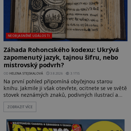
NEOBJASNĚNÉ UDÁLOSTI
Záhada Rohoncského kodexu: Ukrývá
zapomenutý jazyk, tajnou šifru, nebo
mistrovský podvrh?
OD
HELENA STEJSKALOVÁ
3.8.2026
3.1TIS
Na první pohled připomíná obyčejnou starou
knihu. Jakmile ji však otevřete, ocitnete se ve světě
stovek neznámých znaků, podivných ilustrací a
textu, který už téměř dvě století vzdoruje všem
ZOBRAZIT VÍCE
pokusům o rozluštění. Rohoncský kodex patří mezi
největší záhady evropských dějin a dodnes nikdo s
jistotou neví, kdo jej napsal, kdy vznikl ani co
vlastně vypráví. Rohoncský kodex se poprvé