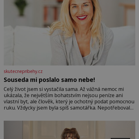
skutecnepribehy.cz
Souseda mi poslalo samo nebe!
Celý život jsem si vystačila sama. Až vážná nemoc mi
ukázala, že největším bohatstvím nejsou peníze ani
vlastní byt, ale člověk, který je ochotný podat pomocnou
ruku. Vždycky jsem byla spíš samotářka. Nepotřebovala
jsem kolem sebe partu kamarádek ani partnera. Stačily
mi knihy, práce a hlavně klid. Hned po studiích jsem
odešla z rodného města,