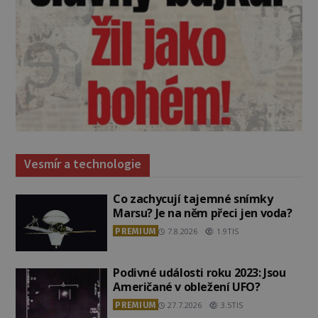
Vesmír a technologie
Co zachycují tajemné snímky
Marsu? Je na něm přeci jen voda?
PREMIUM
7.8.2026
1.9TIS
Podivné události roku 2023: Jsou
Američané v obležení UFO?
PREMIUM
27.7.2026
3.5TIS