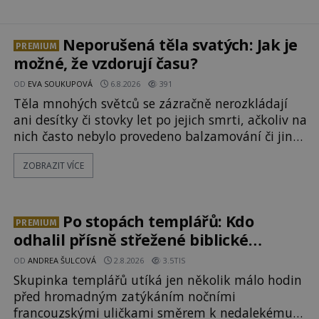
Neporušená těla svatých: Jak je
PREMIUM
možné, že vzdorují času?
OD
EVA SOUKUPOVÁ
6.8.2026
391
Těla mnohých světců se zázračně nerozkládají
ani desítky či stovky let po jejich smrti, ačkoliv na
nich často nebylo provedeno balzamování či jiné
pokusy o konzervaci. Neporušené ostatky bývají
ZOBRAZIT VÍCE
považovány za důkaz svatosti zemřelých. Jaké
tajemné síly těla významných náboženských
osobností ochraňují? Na hřbitově u kláštera
Milosrdných
Po stopách templářů: Kdo
PREMIUM
odhalil přísně střežené biblické
tajemství?
OD
ANDREA ŠULCOVÁ
2.8.2026
3.5TIS
Skupinka templářů utíká jen několik málo hodin
před hromadným zatýkáním nočními
francouzskými uličkami směrem k nedalekému