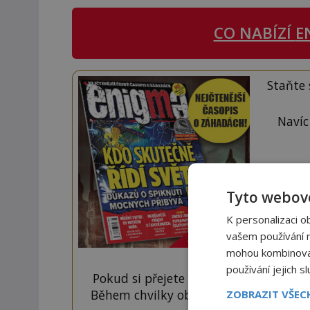
CO NABÍZÍ
E
Staňte
Navíc
Tyto webové
K personalizaci o
vašem používání na
mohou kombinovat 
používání jejich s
Pokud si přejete odemknout pouze ten
Během chvilky obdržíte číselný kód, k
ZOBRAZIT VŠE