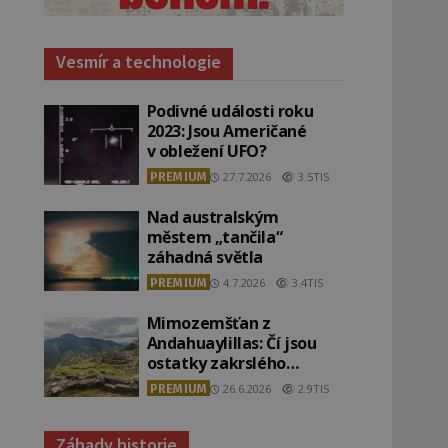
Vesmír a technologie
Podivné události roku
2023: Jsou Američané
v obležení UFO?
PREMIUM
27.7.2026
3.5TIS
Nad australským
městem „tančila“
záhadná světla
PREMIUM
4.7.2026
3.4TIS
Mimozemšťan z
Andahuaylillas: Čí jsou
ostatky zakrslého
stvoření s ohromnou
PREMIUM
26.6.2026
2.9TIS
lebkou?
Záhady historie