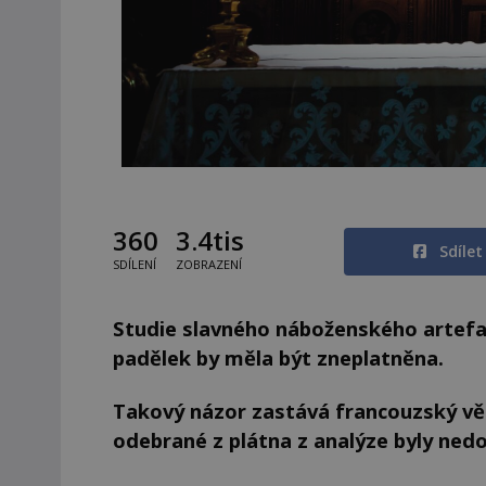
360
3.4tis
Sdíle
SDÍLENÍ
ZOBRAZENÍ
Studie slavného náboženského artefakt
padělek by měla být zneplatněna
.
Takový názor zastává francouzský vě
odebrané z plátna z analýze byly ned