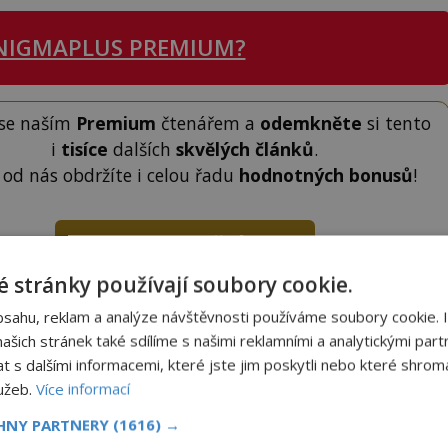
NIGMAPLUS PREMIUM?
 se naším
Premium
čtenářem a
odemkněte
si tento
i
tisíce
dalších
skvělých článků
.
 od nás obdržíte i celou řadu
hodnotných bonusů
!
ODEMKNOUT ČLÁNEK
 stránky používají soubory cookie.
bsahu, reklam a analýze návštěvnosti používáme soubory cookie. 
šich stránek také sdílíme s našimi reklamními a analytickými partn
s dalšími informacemi, které jste jim poskytli nebo které shromá
lužeb.
Více informací
to článek, můžete tak učinit zasláním jediné SMS.
terý opíšete do následujícího okénka a kliknutím na
CHNY PARTNERY
(1616) →