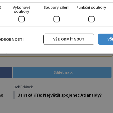
tko jej odemknete.
é
Výkonové
Soubory cílení
Funkční soubory
CLANEK" odešlete na číslo
903 33 20
.
soubory
EMKNOUT KÓDEM
ODROBNOSTI
VŠE ODMÍTNOUT
VŠ
DPH. Službu technicky zajišťuje Airtoy a.s. Infolinka: 602 777 555,
ww.platmobilem.cz
Sdílet na X
Další článek
ho
Usirská říše: Největší spojenec Atlantidy?