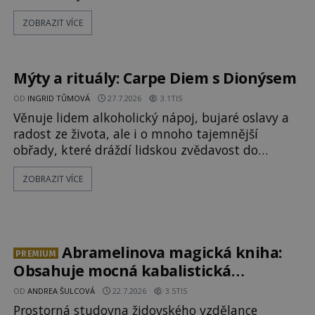
přístavu. Jeden z nich má přes ramena ranec s
ZOBRAZIT VÍCE
tajemným obsahem. Kapitán lodi už na ně čeká.
„Dejte to do podpalubí a připravte se. Za chvíli
vyplouváme,“ sdělí jim. „Kam máme namířeno,
kapitáne?“ zeptá se ho jeden z templářů. „Do Sk
Mýty a rituály: Carpe Diem s Dionýsem
OD
INGRID TŮMOVÁ
27.7.2026
3.1TIS
Věnuje lidem alkoholický nápoj, bujaré oslavy a
radost ze života, ale i o mnoho tajemnější
obřady, které dráždí lidskou zvědavost do
dnešních dní. Co doopravdy představuje bůh,
ZOBRAZIT VÍCE
jemuž Římané říkají Bakchus? Mytologický příběh
řeckého boha Dionýsa není zrovna idylická
pohádka. Bůh Zeus jej zplodí se svou milenkou
Semelou, což Diova žena Héra nemůže nechat b
Abramelinova magická kniha:
PREMIUM
Obsahuje mocná kabalistická
zaříkávadla?
OD
ANDREA ŠULCOVÁ
22.7.2026
3.5TIS
Prostorná studovna židovského vzdělance