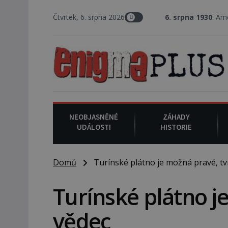
Čtvrtek, 6. srpna 2026
6. srpna 1930
: Americký vrchní sou
NEOBJASNĚNÉ
ZÁHADY
UDÁLOSTI
HISTORIE
Domů
Turínské plátno je možná pravé, tv
Turínské plátno j
vědec