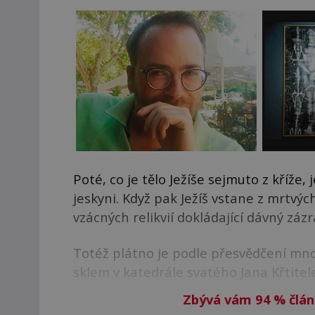
Poté, co je tělo Ježíše sejmuto z kříže,
jeskyni. Když pak Ježíš vstane z mrtvý
vzácných relikvií dokládající dávný zázr
Totéž plátno je podle přesvědčení mn
sklem v katedrále svatého Jana Křtitele
Zbývá vám 94
%
člán