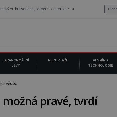
dce Joseph F. Crater se 6. srpna 1930 navečeří ve své oblíbené restaur
PARANORMÁLNÍ
REPORTÁŽE
VESMÍR A
JEVY
TECHNOLOGIE
rdí vědec
e možná pravé, tvrdí