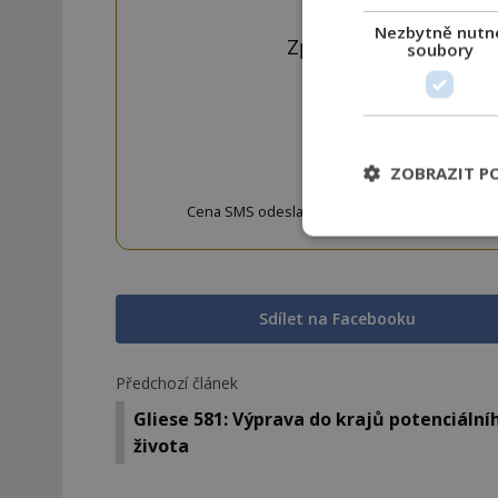
tlačí
Nezbytně nutn
Zprávu ve tvaru "CTU 
soubory
OD
ZOBRAZIT P
Cena SMS odeslané na číslo 9033320 je 20 Kč vč. 
w
Sdílet na Facebooku
Předchozí článek
Gliese 581: Výprava do krajů potenciální
života