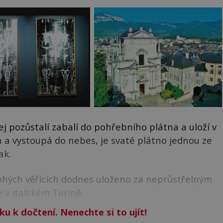
 jej pozůstalí zabalí do pohřebního plátna a uloží v
ch a vystoupá do nebes, je svaté plátno jednou ze
ak.
ohých věřících dodnes uloženo za neprůstřelným
 v italském Turíně.
ku k dočtení. Nenechte si to ujít!