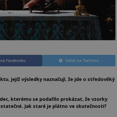
t na Facebooku
Sdílet na Twitteru
u, jejíž výsledky naznačují, že jde o středověký
dec, kterému se podařilo prokázat, že vzorky
ostatečné.
Jak staré je plátno ve skutečnosti?