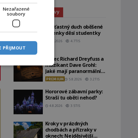
Nezařazené
Paranormální jevy
soubory
Nešťastný duch oběšené
milenky děsí studentky
8.8.2026
4.7TIS
E PŘIJMOUT
Herec Richard Dreyfuss a
muzikant Dave Grohl:
Jaké mají paranormální
zážitky?
PREMIUM
5.8.2026
3.2TIS
Hororové zábavní parky:
Straší tu oběti nehod?
4.8.2026
3.5TIS
Kroky v prázdných
chodbách a přízraky v
oknech: Nejděsivější