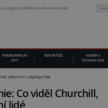
robíhá vražedné běsnění satanistického gangu vedeného Charlesem 
PARANORMÁLNÍ
REPORTÁŽE
VESMÍR A
JEVY
TECHNOLOGIE
ll, odborníci i obyčejní lidé
ie: Co viděl Churchill,
í lidé