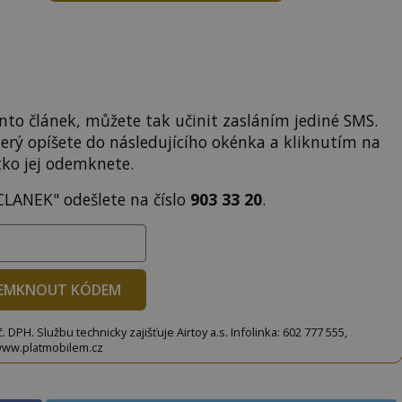
to článek, můžete tak učinit zasláním jediné SMS.
terý opíšete do následujícího okénka a kliknutím na
tko jej odemknete.
CLANEK" odešlete na číslo
903 33 20
.
EMKNOUT KÓDEM
DPH. Službu technicky zajišťuje Airtoy a.s. Infolinka: 602 777 555,
ww.platmobilem.cz