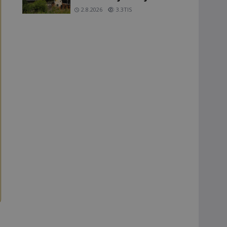
domy v Česku budí hrůzu
2.8.2026
3.3TIS