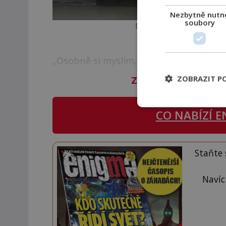
Nezbytně nutn
soubory
UFO v Británii. Podvrh, 
„Osobně si myslím, že některá pozoro
ZOBRAZIT P
Zbývá vám 93
%
člán
CO NABÍZÍ
E
Staňte
Navíc