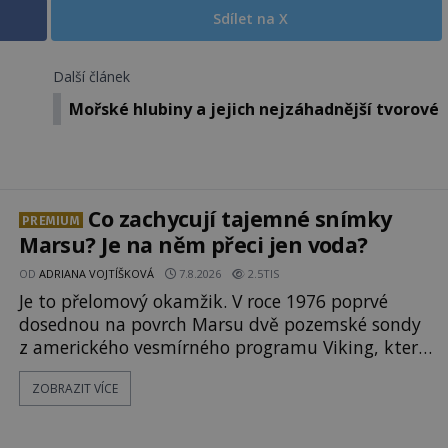
Sdílet na X
Další článek
Mořské hlubiny a jejich nejzáhadnější tvorové
Co zachycují tajemné snímky
PREMIUM
Marsu? Je na něm přeci jen voda?
OD
ADRIANA VOJTÍŠKOVÁ
7.8.2026
2.5TIS
Je to přelomový okamžik. V roce 1976 poprvé
dosednou na povrch Marsu dvě pozemské sondy
z amerického vesmírného programu Viking, které
jsou schopny pořídit fotografie záhadami
ZOBRAZIT VÍCE
opředené rudé planety. Viking 1 zde zaznamená
něco naprosto nečekaného. V marsovské oblasti
zvané Cydonie totiž zachytí podivný útvar