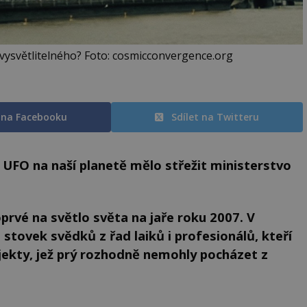
vysvětlitelného? Foto: cosmicconvergence.org
t na Facebooku
Sdílet na Twitteru
UFO na naší planetě mělo střežit ministerstvo
oprvé na světlo světa na jaře roku 2007. V
tovek svědků z řad laiků i profesionálů, kteří
bjekty, jež prý rozhodně nemohly pocházet z