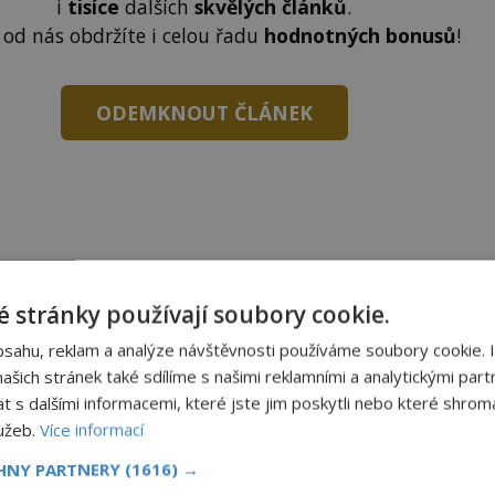
i
tisíce
dalších
skvělých článků
.
 od nás obdržíte i celou řadu
hodnotných bonusů
!
ODEMKNOUT ČLÁNEK
to článek, můžete tak učinit zasláním jediné SMS.
 stránky používají soubory cookie.
terý opíšete do následujícího okénka a kliknutím na
tko jej odemknete.
bsahu, reklam a analýze návštěvnosti používáme soubory cookie. 
šich stránek také sdílíme s našimi reklamními a analytickými partn
CLANEK" odešlete na číslo
903 33 20
.
s dalšími informacemi, které jste jim poskytli nebo které shromá
lužeb.
Více informací
CHNY PARTNERY
(1616) →
EMKNOUT KÓDEM