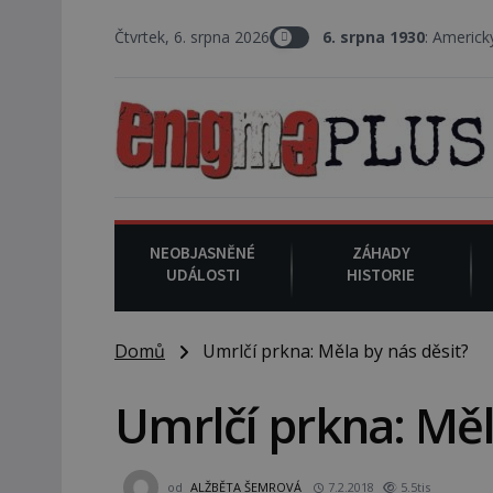
Čtvrtek, 6. srpna 2026
6. srpna 1930
: Americký vrchní soudce J
NEOBJASNĚNÉ
ZÁHADY
UDÁLOSTI
HISTORIE
Domů
Umrlčí prkna: Měla by nás děsit?
Umrlčí prkna: Měl
od
ALŽBĚTA ŠEMROVÁ
7.2.2018
5.5tis