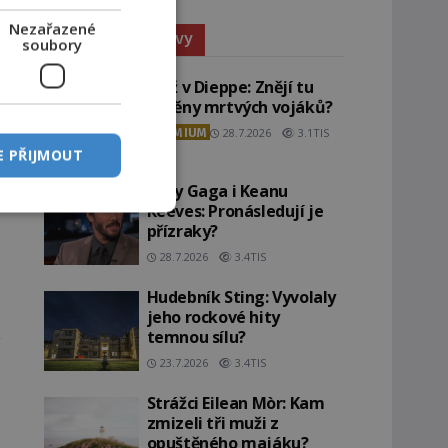
Nezařazené
Paranormální jevy
soubory
Pláž v Dieppe: Znějí tu
ozvěny mrtvých vojáků?
PREMIUM
28.7.2026
3.1TIS
E PŘIJMOUT
Lady Gaga i Keanu
Reeves: Pronásledují je
přízraky?
28.7.2026
3.4TIS
Hudebník Sting: Vyvolaly
jeho rockové hity
temnou sílu?
23.7.2026
3.4TIS
Strážci Eilean Mòr: Kam
zmizeli tři muži z
opuštěného majáku?