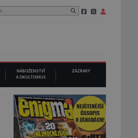
pak si na ulici zavolá taxi, nasedne do něj a už ho nikdy nikdo nespat
NÁBOŽENSTVÍ
ZÁZRAKY
A OKULTISMUS