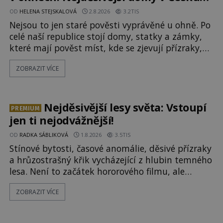
budí hrůzu
OD
HELENA STEJSKALOVÁ
2.8.2026
3.2TIS
Nejsou to jen staré pověsti vyprávěné u ohně. Po
celé naší republice stojí domy, statky a zámky,
které mají pověst míst, kde se zjevují přízraky,
ozývají nevysvětlitelné zvuky nebo se dějí
ZOBRAZIT VÍCE
podivné jevy. Zatímco historici většinou hledají
racionální vysvětlení, záhadologové upozorňují,
že některé lokality vykazují nápadně podobná
svědectví po celé generace. A právě tato opakující
Nejděsivější lesy světa: Vstoupí
PREMIUM
se svědectví ud
jen ti nejodvážnější!
OD
RADKA SÁBLIKOVÁ
1.8.2026
3.5TIS
Stínové bytosti, časové anomálie, děsivé přízraky
a hrůzostrašný křik vycházející z hlubin temného
lesa. Není to začátek hororového filmu, ale
události, které popisují návštěvníci lesů, které
ZOBRAZIT VÍCE
jsou označovány jako nejděsivější na světě. Lidé
bydlící v jejich blízkosti se jim i za bílého dne
obloukem vyhýbají! Už jste o těchto lesích slyšeli?