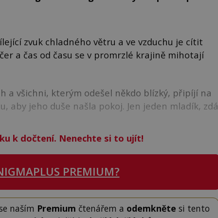
ející zvuk chladného větru a ve vzduchu je cítit
ečer a čas od času se v promrzlé krajině mihotají
 a všichni, kterým odešel někdo blízký, připíjí na
u, aby jeho duše našla pokoj. Jen jeden mladík, zd
ku k dočtení. Nenechte si to ujít!
NIGMAPLUS PREMIUM?
 se naším
Premium
čtenářem a
odemkněte
si tento