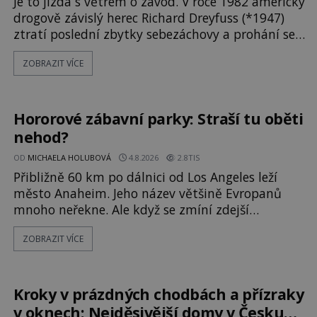
Je to jízda s větrem o závod. V roce 1982 americký
drogově závislý herec Richard Dreyfuss (*1947)
ztratí poslední zbytky sebezáchovy a prohání se
po silnicích ve svém mercedesu jako utržený ze
ZOBRAZIT VÍCE
řetězu. Vše vyvrcholí katastrofou, když to
Dreyfuss napálí v plné rychlosti do stromu! Policie
ve vraku následně nalezne schovaný kokain.
Tímto momentem se slavnému
Hororové zábavní parky: Straší tu oběti
nehod?
OD
MICHAELA HOLUBOVÁ
4.8.2026
2.8TIS
Přibližně 60 km po dálnici od Los Angeles leží
město Anaheim. Jeho název většině Evropanů
mnoho neřekne. Ale když se zmíní zdejší
Disneyland, je hned jasno. Zábavní park vyroste
ZOBRAZIT VÍCE
na poklidném místě bývalého sadu
pomerančovníků. Klid tu teď rozhodně nepanuje,
park navštíví kolem 17 000 000 zábavychtivých
lidí ročně. A ač je velká snaha to utajit, někteří z
Kroky v prázdných chodbách a přízraky
v oknech: Nejděsivější domy v Česku