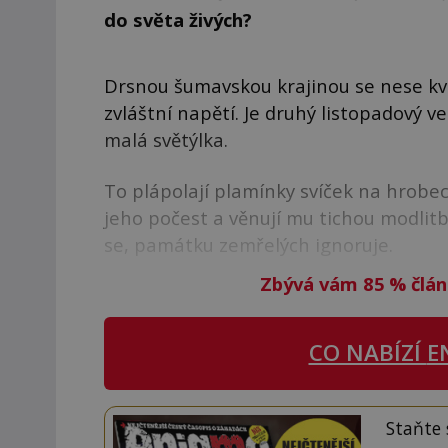
do světa živých?
Drsnou šumavskou krajinou se nese kvíl
zvláštní napětí. Je druhý listopadový v
malá světýlka.
To plápolají plamínky svíček na hrobech
jeho počest a věnují mu tichou modlitb
se, památku zemřelých ignoruje.
Zbývá vám 85
%
člán
CO NABÍZÍ
E
Staňte