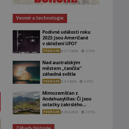
Vesmír a technologie
Podivné události roku
2023: Jsou Američané
v obležení UFO?
PREMIUM
27.7.2026
3.5TIS
á
Nad australským
městem „tančila“
záhadná světla
PREMIUM
4.7.2026
3.4TIS
Mimozemšťan z
Andahuaylillas: Čí jsou
ostatky zakrslého
stvoření s ohromnou
PREMIUM
26.6.2026
2.9TIS
lebkou?
Záhady historie