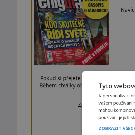
Navíc
Pokud si přejete odemknout pouze ten
Tyto webové
Během chvilky obdržíte číselný kód, k
tlačí
K personalizaci o
vašem používání na
Zprávu ve tvaru "CTU 
mohou kombinovat 
používání jejich s
ZOBRAZIT VŠE
OD