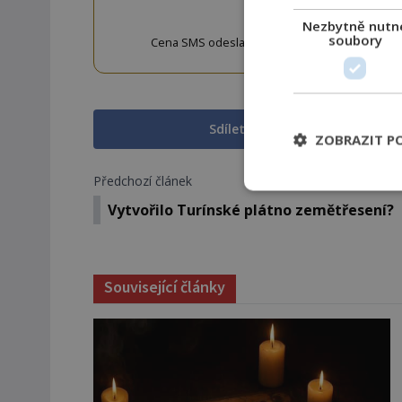
Nezbytně nutn
soubory
Cena SMS odeslané na číslo 9033320 je 20 Kč vč. 
w
Sdílet na Facebooku
ZOBRAZIT P
Předchozí článek
Vytvořilo Turínské plátno zemětřesení?
Související články