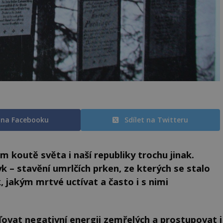
t na Facebooku
Sdílet na Twitteru
 koutě světa i naší republiky trochu jinak.
yk – stavění umrlčích prken, ze kterých se stalo
jakým mrtvé uctívat a často i s nimi
ovat negativní energii zemřelých a prostupovat i