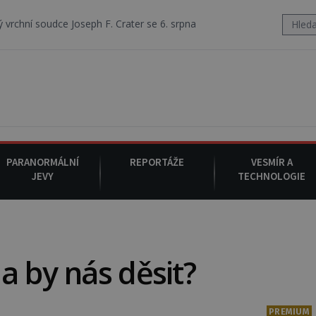
oseph F. Crater se 6. srpna 1930 navečeří ve své oblíbené restauraci, 
PARANORMÁLNÍ
REPORTÁŽE
VESMÍR A
JEVY
TECHNOLOGIE
a by nás děsit?
PREMIUM