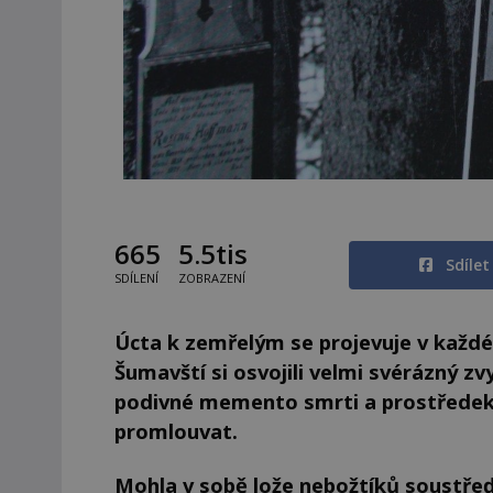
665
5.5tis
Sdíle
SDÍLENÍ
ZOBRAZENÍ
Úcta k zemřelým se projevuje v každém
Šumavští si osvojili velmi svérázný zv
podivné memento smrti a prostředek, 
promlouvat.
Mohla v sobě lože nebožtíků soustřeď