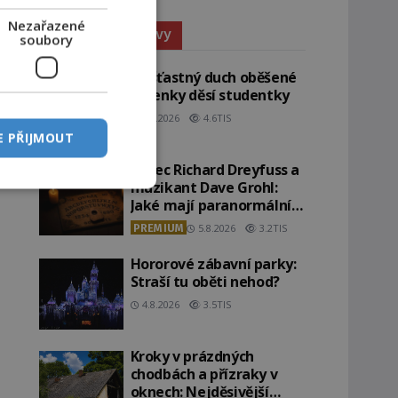
Nezařazené
Paranormální jevy
soubory
Nešťastný duch oběšené
milenky děsí studentky
8.8.2026
4.6TIS
E PŘIJMOUT
Herec Richard Dreyfuss a
muzikant Dave Grohl:
Jaké mají paranormální
zážitky?
PREMIUM
5.8.2026
3.2TIS
Hororové zábavní parky:
Straší tu oběti nehod?
4.8.2026
3.5TIS
Kroky v prázdných
chodbách a přízraky v
oknech: Nejděsivější