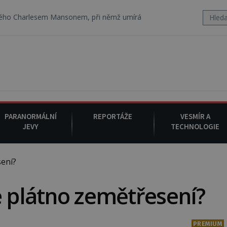
 Mansonem, při němž umírá i těhotná herečka Sharon Tate.
9. sr
PARANORMÁLNÍ
REPORTÁŽE
VESMÍR A
JEVY
TECHNOLOGIE
ení?
é plátno zemětřesení?
PREMIUM