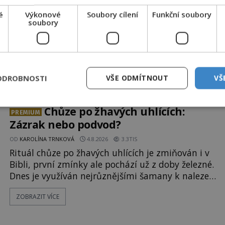
é
Výkonové
Soubory cílení
Funkční soubory
soubory
Další článek
nní
Umrlčí prkna: Měla by nás děsit?
ODROBNOSTI
VŠE ODMÍTNOUT
VŠ
Chůze po žhavých uhlících:
PREMIUM
Zázrak nebo podvod?
OD
KAROLÍNA TRNKOVÁ
4.8.2026
3.3TIS
Rituál chůze po žhavých uhlících je zmiňován i v
Bibli, první zmínky ale pochází už z doby železné.
Dnes je využíván nejrůznějšími šamany k nalezení
spirituální síly či vnitřního klidu. Jak funguje a
ZOBRAZIT VÍCE
proč si při něm člověk nepopálí nohy, což bylo
objektivně dokázáno? Je na něm i něco
nadpřirozeného? Histori