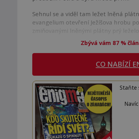
Sehnul se a viděl tam ležet lněná plátn
evangelium otevření Ježíšova hrobu po
zmiňovanými lněnými plátny prý leželo
Zbývá vám 87
%
člán
CO NABÍZÍ
E
Staňte
Navíc