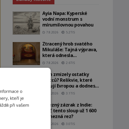
Ayia Napa: Kyperské
vodní monstrum s
mírumilovnou povahou
7.8.2026
5.2TIS
Ztracený hrob svatého
Mikuláše: Tajná výprava,
která odnesla
nejslavnější relikvii do
7.8.2026
2.6TIS
Itálie
Kam zmizely ostatky
světců? Relikvie, které
putují Evropou a dodnes
Informace o
budí úžas
6.8.2026
3.1TIS
ery, kteří je
Železný zázrak z Indie:
ždili při vašem
Proč tento sloup už 1 600
let nezná rez?
5.8.2026
3.0TIS