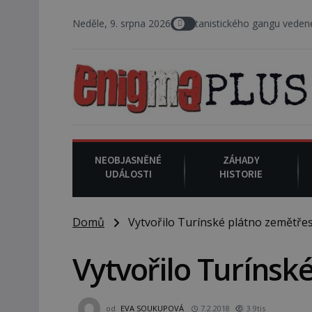
probíhá vražedné běsnění satanistického gangu vedeného Charlesem
Neděle, 9. srpna 2026
NEOBJASNĚNÉ
ZÁHADY
UDÁLOSTI
HISTORIE
Domů
Vytvořilo Turínské plátno zemětřes
Vytvořilo Turínsk
od
EVA SOUKUPOVÁ
7.2.2018
3.9tis