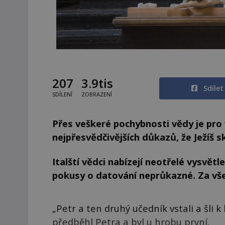
207
3.9tis
Sdíle
SDÍLENÍ
ZOBRAZENÍ
Přes veškeré pochybnosti vědy je pro 
nejpřesvědčivějších důkazů, že Ježíš s
Italští vědci nabízejí neotřelé vysvětle
pokusy o datování neprůkazné. Za vš
„Petr a ten druhý učedník vstali a šli 
předběhl Petra a byl u hrobu první.