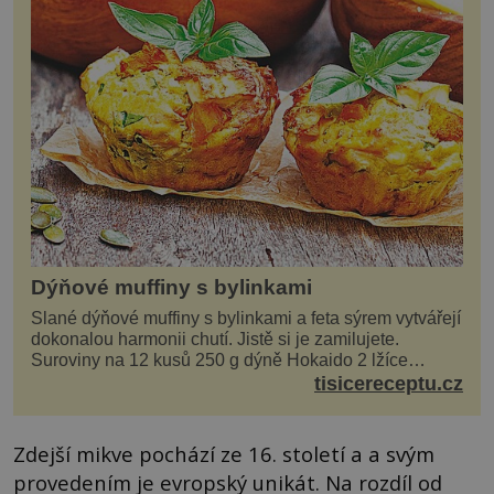
Dýňové muffiny s bylinkami
Slané dýňové muffiny s bylinkami a feta sýrem vytvářejí
dokonalou harmonii chutí. Jistě si je zamilujete.
Suroviny na 12 kusů 250 g dýně Hokaido 2 lžíce
olivového oleje sůl, pepř hrst nasekaných špen...
tisicereceptu.cz
Zdejší mikve pochází ze 16. století a a svým
provedením je evropský unikát. Na rozdíl od