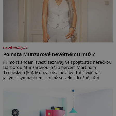
nasehvezdy.cz
Pomsta Munzarové nevěrnému muži?
Přímo skandální zvěsti zaznívají ve spojitosti s herečkou
Barborou Munzarovou (54) a hercem Martinem
Trnavským (56). Munzarová měla být totiž viděna s
jakýmsi sympaťákem, s nímž se velmi družně, až d