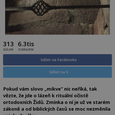
313
6.3tis
SDÍLENÍ
ZOBRAZENÍ
Sdílet na Facebooku
Sdílet na X
Pokud vám slovo „mikve“ nic neříká, tak
vězte, že jde o lázeň k rituální očistě
ortodoxních Židů. Zmínka o ní je už ve starém
zákoně a od biblických časů se moc nezměnila