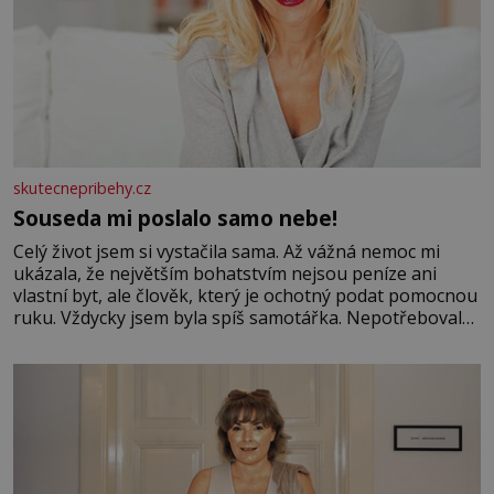
skutecnepribehy.cz
Souseda mi poslalo samo nebe!
Celý život jsem si vystačila sama. Až vážná nemoc mi
ukázala, že největším bohatstvím nejsou peníze ani
vlastní byt, ale člověk, který je ochotný podat pomocnou
ruku. Vždycky jsem byla spíš samotářka. Nepotřebovala
jsem kolem sebe partu kamarádek ani partnera. Stačily
mi knihy, práce a hlavně klid. Hned po studiích jsem
odešla z rodného města,