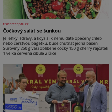
tisicereceptu.cz
Čočkový salát se šunkou
Je lehký, zdravý, a když si k němu dáte opečený chléb
nebo čerstvou bagetku, bude chutnat jedna báseň.
Suroviny 250 g vaší oblíbené čočky 150 g cherry rajčátek
1 velká červená cibule 2 lžíce