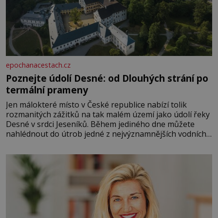
epochanacestach.cz
Poznejte údolí Desné: od Dlouhých strání po
termální prameny
Jen málokteré místo v České republice nabízí tolik
rozmanitých zážitků na tak malém území jako údolí řeky
Desné v srdci Jeseníků. Během jediného dne můžete
nahlédnout do útrob jedné z nejvýznamnějších vodních
elektráren v Evropě, vydat se na horské hřebeny, projet
se na koloběžce a den zakončit poznáváním památek ve
Velkých Losinách nebo v termálním