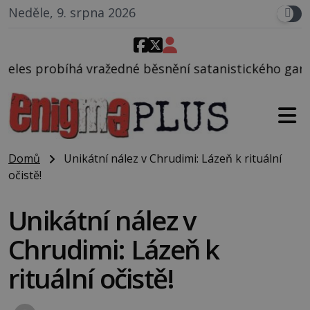
Neděle, 9. srpna 2026
é běsnění satanistického gangu vedeného Charlesem
Domů
Unikátní nález v Chrudimi: Lázeň k rituální
očistě!
Unikátní nález v
Chrudimi: Lázeň k
rituální očistě!