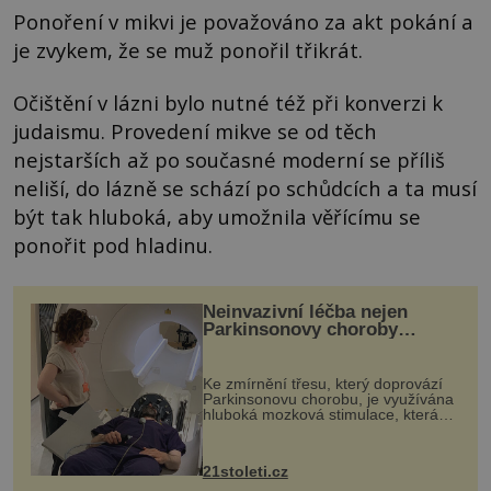
Ponoření v mikvi je považováno za akt pokání a
je zvykem, že se muž ponořil třikrát.
Očištění v lázni bylo nutné též při konverzi k
judaismu. Provedení mikve se od těch
nejstarších až po současné moderní se příliš
neliší, do lázně se schází po schůdcích a ta musí
být tak hluboká, aby umožnila věřícímu se
ponořit pod hladinu.
Neinvazivní léčba nejen
Parkinsonovy choroby
pomocí ultrazvukové
„helmy“
Ke zmírnění třesu, který doprovází
Parkinsonovu chorobu, je využívána
hluboká mozková stimulace, která
však vyžaduje vysoce invazivní
zákrok. Ultrazvuk zase není vhodný
k dostatečně přesnému zacílení ...
21stoleti.cz