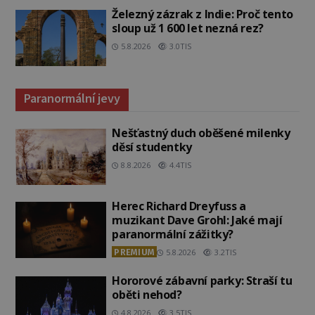
Železný zázrak z Indie: Proč tento
sloup už 1 600 let nezná rez?
5.8.2026
3.0TIS
Paranormální jevy
Nešťastný duch oběšené milenky
děsí studentky
8.8.2026
4.4TIS
Herec Richard Dreyfuss a
muzikant Dave Grohl: Jaké mají
paranormální zážitky?
PREMIUM
5.8.2026
3.2TIS
Hororové zábavní parky: Straší tu
oběti nehod?
4.8.2026
3.5TIS