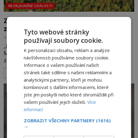
NEOBJASNĚNÉ UDÁLOSTI
Zřícenina Trosky: Co je pravdy na
zvěstech o tajné chodbě?
Tyto webové stránky
OD
MICHAELA HOLUBOVÁ
5.8.2026
3.3TIS
používají soubory cookie.
„Budeš se smažit v horoucích peklech!“ povykuje
K personalizaci obsahu, reklam a analýze
Markéta na o dvě generace mladší Barboru. Ta jí
návštěvnosti používáme soubory cookie.
za chvíli slovní palbu opětuje. První je zarytá
Informace o vašem používání našich
katolička, druhá přesvědčená kališnice. A každá z
stránek také sdílíme s našimi reklamními a
ZOBRAZIT VÍCE
nich se usídlí na jedné z věží slavného hradu
analytickými partnery, kteří je mohou
Trosky. Šlechtic Ota IV. z Bergova (1399–1452) patří
kombinovat s dalšími informacemi, které
mezi vůdce protihusitského boje. Za manželku má
jste jim poskytli nebo které shromáždili při
skutečně jistou
vašem používání jejich služeb.
Více
informací
ZOBRAZIT VŠECHNY PARTNERY
(1616)
→