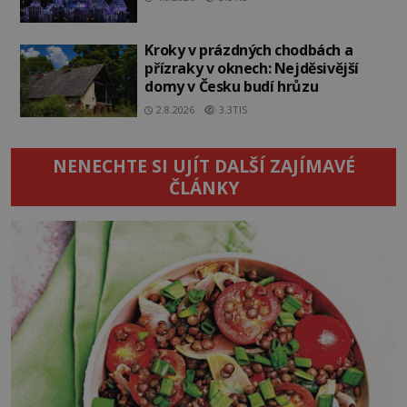
Kroky v prázdných chodbách a
přízraky v oknech: Nejděsivější
domy v Česku budí hrůzu
2.8.2026
3.3TIS
NENECHTE SI UJÍT DALŠÍ ZAJÍMAVÉ
ČLÁNKY