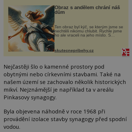
Obraz s andělem chrání náš
dům
Ten obraz byl kýč, se kterým jsme se
nechtěli nikomu chlubit. Rychle jsme
ho ale vraceli na jeho místo. S
manželem Vaškem jsme si pořídili
chaloupku, takový domek na severu
Čech, kde jsme si naplánova...
skutecnepribehy.cz
Nejčastěji šlo o kamenné prostory pod
obytnými nebo církevními stavbami. Také na
našem území se zachovalo několik historických
mikví. Nejznámější je například ta v areálu
Pinkasovy synagogy.
Byla objevena náhodně v roce 1968 při
provádění izolace stavby synagogy před spodní
vodou.