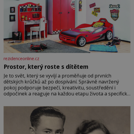
rezidenceonline.cz
Prostor, který roste s dítětem
Je to svět, který se vyvíjí a proměňuje od prvních
dětských krůčků až po dospívání. Správně navržený
pokoj podporuje bezpečí, kreativitu, soustředění i
odpočinek a reaguje na každou etapu života a specifické
potřeby dítěte. Pro nejmenší je klíčová jednoduchost,
měkkost a bezpečí, proto by pokoj miminka měl působit
především klidně a útulně. Předškolní věk je