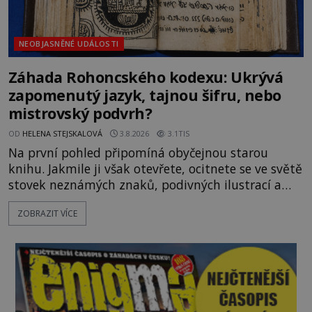
NEOBJASNĚNÉ UDÁLOSTI
Záhada Rohoncského kodexu: Ukrývá
zapomenutý jazyk, tajnou šifru, nebo
mistrovský podvrh?
OD
HELENA STEJSKALOVÁ
3.8.2026
3.1TIS
Na první pohled připomíná obyčejnou starou
knihu. Jakmile ji však otevřete, ocitnete se ve světě
stovek neznámých znaků, podivných ilustrací a
textu, který už téměř dvě století vzdoruje všem
ZOBRAZIT VÍCE
pokusům o rozluštění. Rohoncský kodex patří mezi
největší záhady evropských dějin a dodnes nikdo s
jistotou neví, kdo jej napsal, kdy vznikl ani co
vlastně vypráví. Rohoncský kodex se poprvé
objevuje v roce