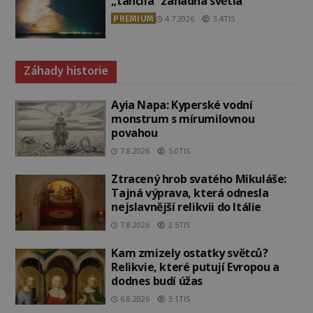
„tančila“ záhadná světla
PREMIUM
4.7.2026
3.4TIS
Záhady historie
Ayia Napa: Kyperské vodní
monstrum s mírumilovnou
povahou
7.8.2026
5.0TIS
Ztracený hrob svatého Mikuláše:
Tajná výprava, která odnesla
nejslavnější relikvii do Itálie
7.8.2026
2.5TIS
Kam zmizely ostatky světců?
Relikvie, které putují Evropou a
dodnes budí úžas
6.8.2026
3.1TIS