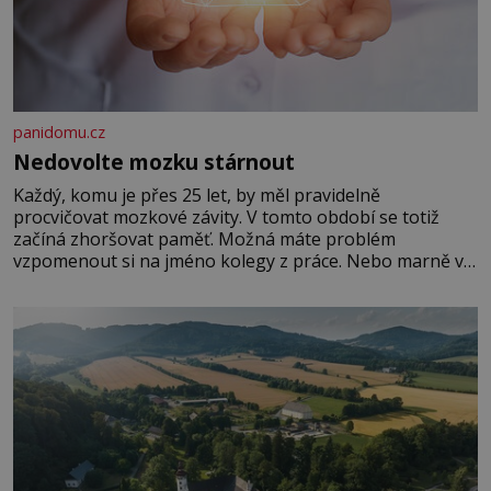
panidomu.cz
Nedovolte mozku stárnout
Každý, komu je přes 25 let, by měl pravidelně
procvičovat mozkové závity. V tomto období se totiž
začíná zhoršovat paměť. Možná máte problém
vzpomenout si na jméno kolegy z práce. Nebo marně v
paměti lovíte název knížky, kterou jste nedávno přečetli.
Je to opravdu tak, s věkem jako kdyby se paměť
rozhodla stávkovat. Cvičte