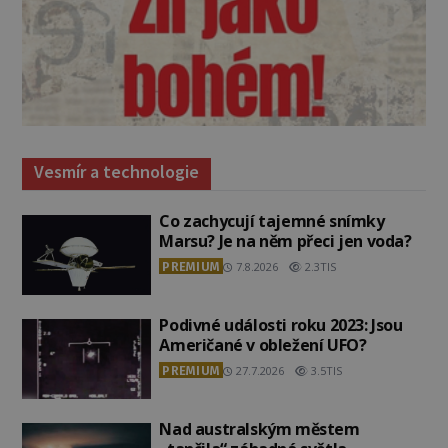
Vesmír a technologie
Co zachycují tajemné snímky
Marsu? Je na něm přeci jen voda?
PREMIUM
7.8.2026
2.3TIS
Podivné události roku 2023: Jsou
Američané v obležení UFO?
PREMIUM
27.7.2026
3.5TIS
Nad australským městem