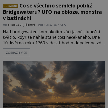
Co se všechno semlelo poblíž
PREMIUM
Bridgewateru? UFO na obloze, monstra
v bažinách!
OD
ADRIANA VOJTÍŠKOVÁ
8.8.2026
1.5TIS
Nad bridgewaterským okolím září jasné sluneční
světlo, když se náhle stane cosi nečekaného. Dne
10. května roku 1760 v deset hodin dopoledne zde
dojde k vůbec prvnímu historicky doloženému
ZOBRAZIT VÍCE
přeletu UFO. Podle záznamů vyzařuje takové
světlo, že vypadá jako „koule hořícího ohně“. Jde
jen o nějaký optický klam, nebo se zde skutečně
právě vznáší mimozemská loď