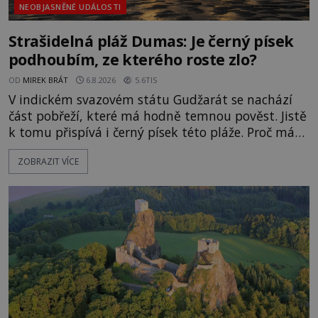
NEOBJASNĚNÉ UDÁLOSTI
Strašidelná pláž Dumas: Je černý písek
podhoubím, ze kterého roste zlo?
OD
MIREK BRÁT
6.8.2026
5.6TIS
V indickém svazovém státu Gudžarát se nachází
část pobřeží, které má hodně temnou pověst. Jistě
k tomu přispívá i černý písek této pláže. Proč má
pláž takové netypické zbarvení? Nakolik jsou
ZOBRAZIT VÍCE
pravdivé historky, že zde došlo k nevysvětlitelným
zmizením turistů? Ti, kteří se nebojí, nás mohou
následovat. Vstupujeme na pláž Dumas ve městě
Surat. Gu