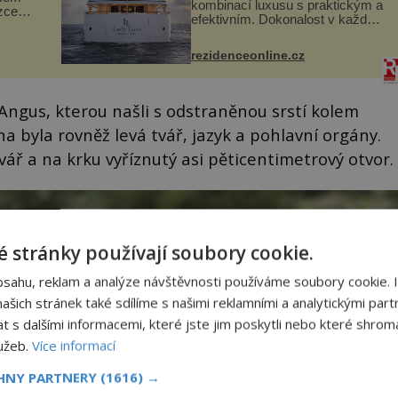
kombinací luxusu s praktickým a
zcela
efektivním. Dokonalost v každém
detailu představuje značka Fendi
ově
Casa, kterou byly vybaveny její
ohou
rezidenceonline.cz
paluby. Monacký přístav nabízí
každoročn...
ngus, kterou našli s odstraněnou srstí kolem
 byla rovněž levá tvář, jazyk a pohlavní orgány.
ř a na krku vyříznutý asi pěticentimetrový otvor.
 stránky používají soubory cookie.
bsahu, reklam a analýze návštěvnosti používáme soubory cookie. 
šich stránek také sdílíme s našimi reklamními a analytickými partn
s dalšími informacemi, které jste jim poskytli nebo které shromá
lužeb.
Více informací
CHNY PARTNERY
(1616) →