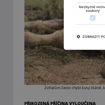
Nezbytně nutn
soubory
ZOBRAZIT P
Zvířatům často chybí kusy tkáně, kt
PŘIROZENÁ PŘÍČINA VYLOUČENA