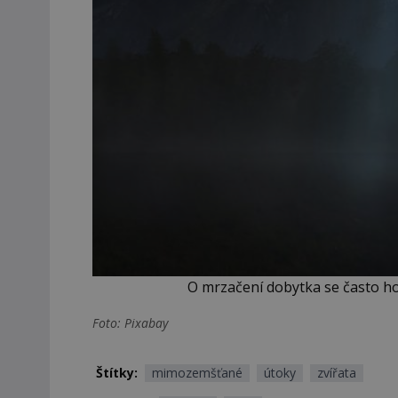
O mrzačení dobytka se často ho
Foto: Pixabay
Štítky:
mimozemšťané
útoky
zvířata