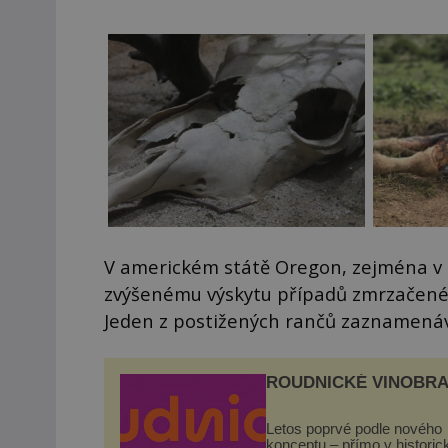
V americkém státě Oregon, zejména v o
zvýšenému výskytu případů zmrzačenéh
Jeden z postižených rančů zaznamená
ROUDNICKÉ VINOBRA
Letos poprvé podle nového
konceptu – přímo v histori