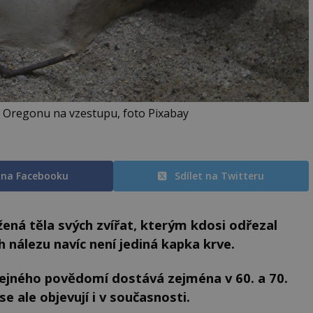
v Oregonu na vzestupu, foto Pixabay
t na Facebooku
Sdílet na Twitteru
ená těla svých zvířat, kterým kdosi odřezal
ch nálezu navíc není jediná kapka krve.
jného povědomí dostává zejména v 60. a 70.
e ale objevují i v současnosti.