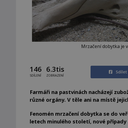
Mrzačení dobytka je 
146
6.3tis
Sdíle
SDÍLENÍ
ZOBRAZENÍ
Farmáři na pastvinách nacházejí zubož
různé orgány. V těle ani na místě jeji
Fenomén mrzačení dobytka se do veře
letech minulého století, nové případy s