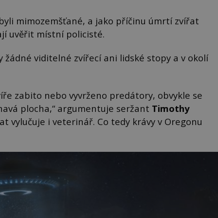
m byli mimozemšťané, a jako příčinu úmrtí zvířat
 uvěřit místní policisté.
žádné viditelné zvířecí ani lidské stopy a v okolí
zvíře zabito nebo vyvrženo predátory, obvykle se
inavá plocha,“ argumentuje seržant
Timothy
at vylučuje i veterinář. Co tedy krávy v Oregonu