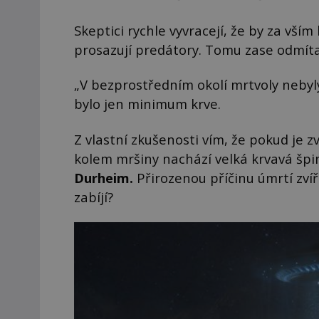
Skeptici rychle vyvracejí, že by za vší
prosazují predátory. Tomu zase odmítají
„V bezprostředním okolí mrtvoly nebyly 
bylo jen minimum krve.
Z vlastní zkušenosti vím, že pokud je 
kolem mršiny nachází velká krvavá šp
Durheim.
Přirozenou příčinu úmrtí zvíř
zabíjí?