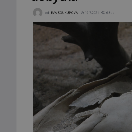
od
EVA SOUKUPOVÁ
19.7.2021
6.3tis