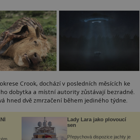
krese Crook, dochází v posledních měsících ke
o dobytka a místní autority zůstávají bezradné.
vá hned dvě zmrzačení během jediného týdne.
NÍ
Lady Lara jako plovoucí
sen
Přepychová dispozice jachty je
ckém