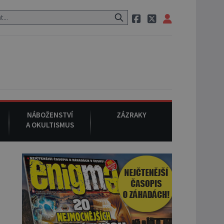
m po cestě utíká zvláštní psovitá šelma, údajně bájná čupakabra.
NÁBOŽENSTVÍ
ZÁZRAKY
A OKULTISMUS