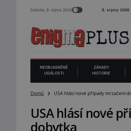
Sobota, 8. srpna 2026
8. srpna 2008
: Zástupce šerifa
NEOBJASNĚNÉ
ZÁHADY
UDÁLOSTI
HISTORIE
Domů
USA hlásí nové případy mrzačení d
USA hlásí nové p
dobytka