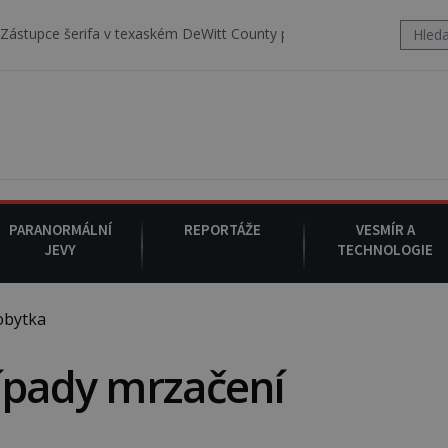
 v texaském DeWitt County pořizuje video, na kterém před jeho voze
PARANORMÁLNÍ
REPORTÁŽE
VESMÍR A
JEVY
TECHNOLOGIE
obytka
řípady mrzačení