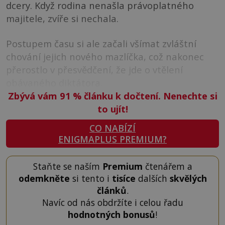
dcery. Když rodina nenašla právoplatného
majitele, zvíře si nechala.
Postupem času si ale začali všímat zvláštní
chování jejich nového mazlíčka, což nakonec
přerostlo v přesvědčení, že jde o vtělení
obávaného diktátora.
Zbývá vám 91
%
článku k dočtení. Nenechte si
to ujít!
CO NABÍZÍ
ENIGMAPLUS PREMIUM?
Staňte se naším
Premium
čtenářem a
odemkněte
si tento i
tisíce
dalších
skvělých
článků
.
Navíc od nás obdržíte i celou řadu
hodnotných bonusů
!