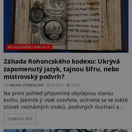
Gerasimov (1907-1970) a
NEOBJASNĚNÉ UDÁLOSTI
Záhada Rohoncského kodexu: Ukrývá
zapomenutý jazyk, tajnou šifru, nebo
mistrovský podvrh?
OD
HELENA STEJSKALOVÁ
3.8.2026
3.0TIS
Na první pohled připomíná obyčejnou starou
knihu. Jakmile ji však otevřete, ocitnete se ve světě
stovek neznámých znaků, podivných ilustrací a
textu, který už téměř dvě století vzdoruje všem
ZOBRAZIT VÍCE
pokusům o rozluštění. Rohoncský kodex patří mezi
největší záhady evropských dějin a dodnes nikdo s