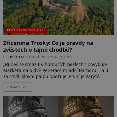
NEOBJASNĚNÉ UDÁLOSTI
Zřícenina Trosky: Co je pravdy na
zvěstech o tajné chodbě?
OD
MICHAELA HOLUBOVÁ
5.8.2026
2.7TIS
„Budeš se smažit v horoucích peklech!“ povykuje
Markéta na o dvě generace mladší Barboru. Ta jí
za chvíli slovní palbu opětuje. První je zarytá
katolička, druhá přesvědčená kališnice. A každá z
ZOBRAZIT VÍCE
nich se usídlí na jedné z věží slavného hradu
Trosky. Šlechtic Ota IV. z Bergova (1399–1452) patří
mezi vůdce protihusitského boje. Za manželku má
skutečně jistou