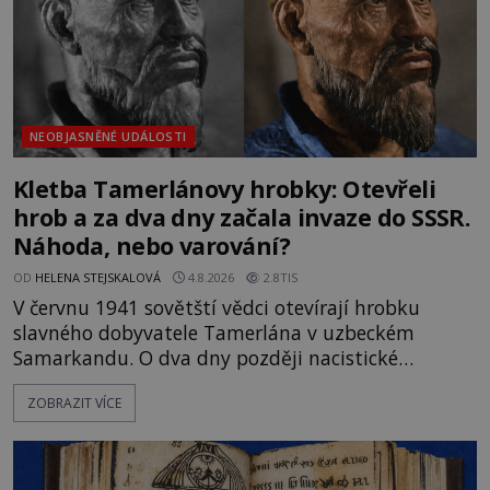
NEOBJASNĚNÉ UDÁLOSTI
Kletba Tamerlánovy hrobky: Otevřeli
hrob a za dva dny začala invaze do SSSR.
Náhoda, nebo varování?
OD
HELENA STEJSKALOVÁ
4.8.2026
2.8TIS
V červnu 1941 sovětští vědci otevírají hrobku
slavného dobyvatele Tamerlána v uzbeckém
Samarkandu. O dva dny později nacistické
Německo zahajuje operaci Barbarossa a napadá
ZOBRAZIT VÍCE
Sovětský svaz. Shoda dat je natolik zarážející, že se
rodí jedna z nejslavnějších „kleteb“ 20. století. Je
na legendě něco pravdy, nebo jde jen o fascinující
souhru okolností? Když antropolog Michail