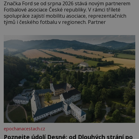
Značka Ford se od srpna 2026 stává novým partnerem
Fotbalové asociace České republiky. V rámci tříleté
spolupráce zajistí mobilitu asociace, reprezentačních
týmů i českého fotbalu v regionech. Partner
epochanacestach.cz
Poznejte údolí Desné: od Dlouhých strání po