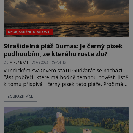
NEOBJASNĚNÉ UDÁLOSTI
Strašidelná pláž Dumas: Je černý písek
podhoubím, ze kterého roste zlo?
OD
MIREK BRÁT
6.8.2026
4.4TIS
V indickém svazovém státu Gudžarát se nachází
část pobřeží, které má hodně temnou pověst. Jistě
k tomu přispívá i černý písek této pláže. Proč má
pláž takové netypické zbarvení? Nakolik jsou
ZOBRAZIT VÍCE
pravdivé historky, že zde došlo k nevysvětlitelným
zmizením turistů? Ti, kteří se nebojí, nás mohou
následovat. Vstupujeme na pláž Dumas ve městě
Surat. Gu