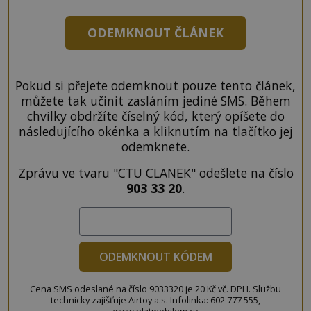
ODEMKNOUT ČLÁNEK
Pokud si přejete odemknout pouze tento článek,
můžete tak učinit zasláním jediné SMS. Během
chvilky obdržíte číselný kód, který opíšete do
následujícího okénka a kliknutím na tlačítko jej
odemknete.
Zprávu ve tvaru "CTU CLANEK" odešlete na číslo
903 33 20
.
ODEMKNOUT KÓDEM
Cena SMS odeslané na číslo 9033320 je 20 Kč vč. DPH. Službu
technicky zajišťuje Airtoy a.s. Infolinka: 602 777 555,