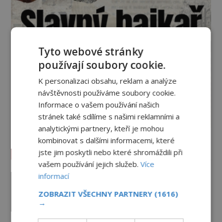
Tyto webové stránky
používají soubory cookie.
K personalizaci obsahu, reklam a analýze
návštěvnosti používáme soubory cookie.
Informace o vašem používání našich
stránek také sdílíme s našimi reklamními a
analytickými partnery, kteří je mohou
kombinovat s dalšími informacemi, které
Vesmír a technologie
jste jim poskytli nebo které shromáždili při
vašem používání jejich služeb.
Více
Co zachycují tajemné snímky
informací
Marsu? Je na něm přeci jen voda?
ZOBRAZIT VŠECHNY PARTNERY
(1616)
PREMIUM
7.8.2026
172
→