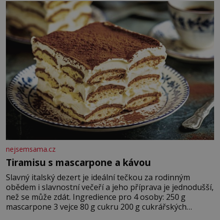
nejsemsama.cz
Tiramisu s mascarpone a kávou
Slavný italský dezert je ideální tečkou za rodinným
obědem i slavnostní večeří a jeho příprava je jednodušší,
než se může zdát. Ingredience pro 4 osoby: 250 g
mascarpone 3 vejce 80 g cukru 200 g cukrářských
piškotů 250 ml silné kávy 2 lžíce amaretta kakao na