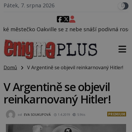
Pátek, 7. srpna 2026
se z nebe snáší podivná rosolovitá látka neznámého
Domů
V Argentině se objevil reinkarnovaný Hitler!
V Argentině se objevil
reinkarnovaný Hitler!
PREMIUM
od
EVA SOUKUPOVÁ
1.4.2019
5.9tis