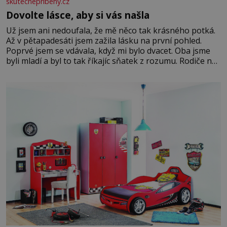
skutecnepribehy.cz
Dovolte lásce, aby si vás našla
Už jsem ani nedoufala, že mě něco tak krásného potká.
Až v pětapadesáti jsem zažila lásku na první pohled.
Poprvé jsem se vdávala, když mi bylo dvacet. Oba jsme
byli mladí a byl to tak říkajíc sňatek z rozumu. Rodiče nás
dali dohromady, Toník byl dobře zaopatřený mladý muž.
Manželství nám oběma moc nesvědčilo, brzy jsme zjistili,
že