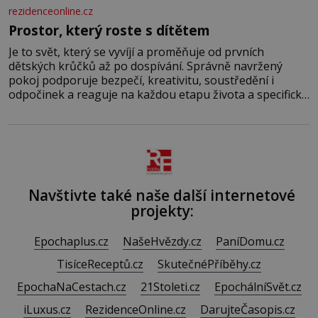
rezidenceonline.cz
Prostor, který roste s dítětem
Je to svět, který se vyvíjí a proměňuje od prvních
dětských krůčků až po dospívání. Správně navržený
pokoj podporuje bezpečí, kreativitu, soustředění i
odpočinek a reaguje na každou etapu života a specifické
potřeby dítěte. Pro nejmenší je klíčová jednoduchost,
měkkost a bezpečí, proto by pokoj miminka měl působit
především klidně a útulně. Předškolní věk je
Navštivte také naše další internetové
projekty:
Epochaplus.cz
NašeHvězdy.cz
PaníDomu.cz
TisíceReceptů.cz
SkutečnéPříběhy.cz
EpochaNaCestach.cz
21Stoleti.cz
EpochálníSvět.cz
iLuxus.cz
RezidenceOnline.cz
DarujteČasopis.cz