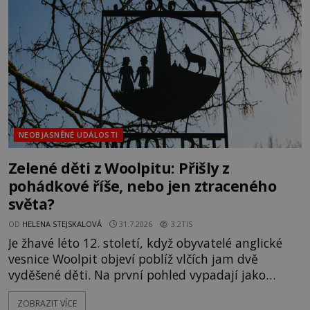
jistotou neví, kdo jej napsal, kdy vznikl ani co
vlastně vypráví. Rohoncský kodex se poprvé
objevuje v roce
NEOBJASNĚNÉ UDÁLOSTI
Zelené děti z Woolpitu: Přišly z
pohádkové říše, nebo jen ztraceného
světa?
OD
HELENA STEJSKALOVÁ
31.7.2026
3.2TIS
Je žhavé léto 12. století, když obyvatelé anglické
vesnice Woolpit objeví poblíž vlčích jam dvě
vyděšené děti. Na první pohled vypadají jako
každé jiné, až na jednu děsivou výjimku. Jejich
ZOBRAZIT VÍCE
kůže má nazelenalý odstín, mluví