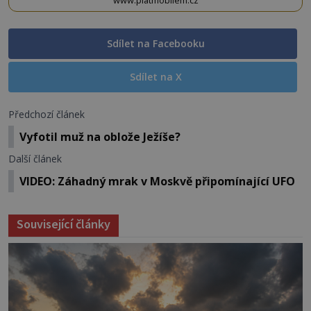
www.platmobilem.cz
Sdílet na Facebooku
Sdílet na X
Předchozí článek
Vyfotil muž na oblože Ježíše?
Další článek
VIDEO: Záhadný mrak v Moskvě připomínající UFO
Související články