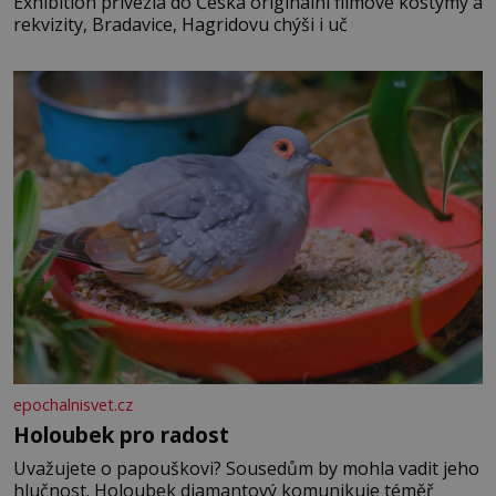
Exhibition přivezla do Česka originální filmové kostýmy a
rekvizity, Bradavice, Hagridovu chýši i uč
epochalnisvet.cz
Holoubek pro radost
Uvažujete o papouškovi? Sousedům by mohla vadit jeho
hlučnost. Holoubek diamantový komunikuje téměř