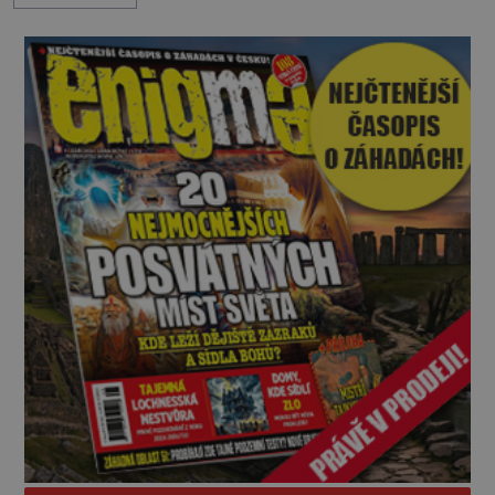
nesrozumitelnou řečí a odmítají jakékoli jídlo
kromě syrových bobů. Příběh se rychle stává
jednou z největších záhad středověké Anglie a ani
po téměř devíti stech letech není