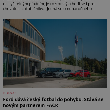
neslyšitelným pípáním, je roztomilý a hodí se i pro
chovatele začátečníky. Jedná se o nenáročného
klidného ptáčka, který většinu dne jen posedává. Hodně
času tráví na zemi, kde sbírá zbytky semínek Jeho
domovinou je prakticky celá Austrálie s výjimkou
pobřežní oblasti.
iluxus.cz
Ford dává český fotbal do pohybu. Stává se
novým partnerem FAČR