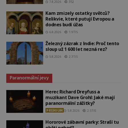
7.8.2026
352
Kam zmizely ostatky světců?
Relikvie, které putují Evropou a
dodnes budí úžas
6.8.2026
1.9TIS
Železný zázrak z Indie: Proč tento
sloup už 1 600 let nezná rez?
5.8.2026
2.3TIS
Paranormální jevy
Herec Richard Dreyfuss a
muzikant Dave Grohl: Jaké mají
paranormální zážitky?
PREMIUM
5.8.2026
2.5TIS
Hororové zábavní parky: Straší tu
oběti nehod?