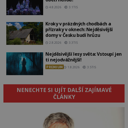
4.8.2026
3.1TIS
Kroky v prázdných chodbách a
přízraky v oknech: Nejděsivější
domy v Česku budí hrůzu
2.8.2026
3.3TIS
Nejděsivější lesy světa: Vstoupí jen
ti nejodvážnější!
PREMIUM
1.8.2026
3.5TIS
NENECHTE SI UJÍT DALŠÍ ZAJÍMAVÉ
ČLÁNKY