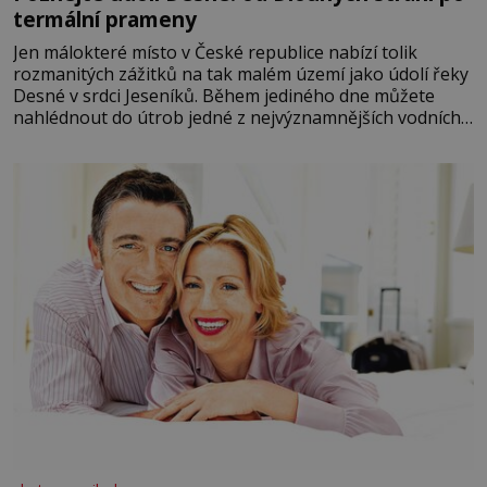
termální prameny
Jen málokteré místo v České republice nabízí tolik
rozmanitých zážitků na tak malém území jako údolí řeky
Desné v srdci Jeseníků. Během jediného dne můžete
nahlédnout do útrob jedné z nejvýznamnějších vodních
elektráren v Evropě, vydat se na horské hřebeny, projet
se na koloběžce a den zakončit poznáváním památek ve
Velkých Losinách nebo v termálním