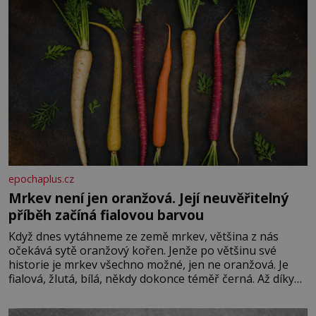
epochaplus.cz
Mrkev není jen oranžová. Její neuvěřitelný
příběh začíná fialovou barvou
Když dnes vytáhneme ze země mrkev, většina z nás
očekává sytě oranžový kořen. Jenže po většinu své
historie je mrkev všechno možné, jen ne oranžová. Je
fialová, žlutá, bílá, někdy dokonce téměř černá. Až díky
stovkám let pečlivého šlechtění se z ní stává zelenina,
bez které si českou zahradu ani nedokážeme představit.