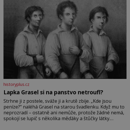
Její příběh je
historyplus.cz
Lapka Grasel si na panstvo netroufl?
Strhne ji z postele, sváže ji a krutě zbije. „Kde jsou
peníze?“ naléhá Grasel na starou švadlenku. Když mu to
neprozradí – ostatně ani nemůže, protože žádné nemá,
spokojí se lupič s několika měďáky a štůčky látky.
Zraněná žena pár dní nato umírá. Je to muž nebývale
krutý. Jeho činy budí hrůzu ještě dlouho po jeho smrti