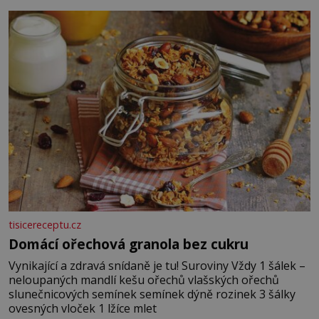
posypání Postup: Oddělte žloutky od bílků. Žloutky
vyšlehejte s cukrem do světlé pěny a postupně do nich
vmíchejte mascarpone, aby vznikl hladký
tisicereceptu.cz
Domácí ořechová granola bez cukru
Vynikající a zdravá snídaně je tu! Suroviny Vždy 1 šálek –
neloupaných mandlí kešu ořechů vlašských ořechů
slunečnicových semínek semínek dýně rozinek 3 šálky
ovesných vloček 1 lžíce mlet