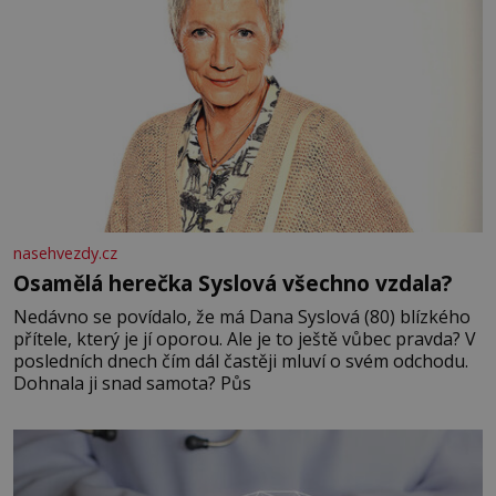
nasehvezdy.cz
Osamělá herečka Syslová všechno vzdala?
Nedávno se povídalo, že má Dana Syslová (80) blízkého
přítele, který je jí oporou. Ale je to ještě vůbec pravda? V
posledních dnech čím dál častěji mluví o svém odchodu.
Dohnala ji snad samota? Půs