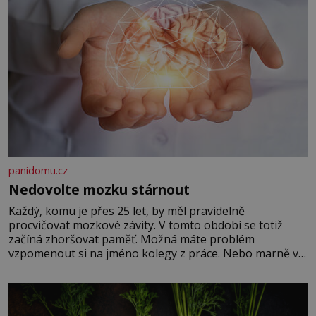
panidomu.cz
Nedovolte mozku stárnout
Každý, komu je přes 25 let, by měl pravidelně
procvičovat mozkové závity. V tomto období se totiž
začíná zhoršovat paměť. Možná máte problém
vzpomenout si na jméno kolegy z práce. Nebo marně v
paměti lovíte název knížky, kterou jste nedávno přečetli.
Je to opravdu tak, s věkem jako kdyby se paměť
rozhodla stávkovat. Cvičte