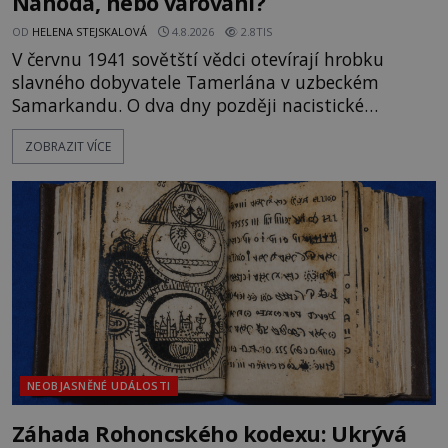
Náhoda, nebo varování?
OD
HELENA STEJSKALOVÁ
4.8.2026
2.8TIS
V červnu 1941 sovětští vědci otevírají hrobku
slavného dobyvatele Tamerlána v uzbeckém
Samarkandu. O dva dny později nacistické
Německo zahajuje operaci Barbarossa a napadá
ZOBRAZIT VÍCE
Sovětský svaz. Shoda dat je natolik zarážející, že se
rodí jedna z nejslavnějších „kleteb“ 20. století. Je
na legendě něco pravdy, nebo jde jen o fascinující
souhru okolností? Když antropolog Michail
Gerasimov (1907-1970) a
NEOBJASNĚNÉ UDÁLOSTI
Záhada Rohoncského kodexu: Ukrývá