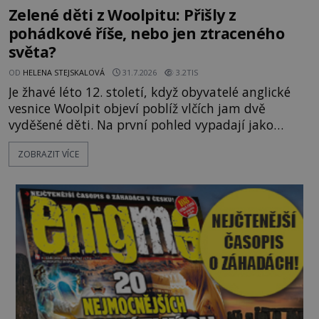
Zelené děti z Woolpitu: Přišly z
pohádkové říše, nebo jen ztraceného
světa?
OD
HELENA STEJSKALOVÁ
31.7.2026
3.2TIS
Je žhavé léto 12. století, když obyvatelé anglické
vesnice Woolpit objeví poblíž vlčích jam dvě
vyděšené děti. Na první pohled vypadají jako
každé jiné, až na jednu děsivou výjimku. Jejich
ZOBRAZIT VÍCE
kůže má nazelenalý odstín, mluví
nesrozumitelnou řečí a odmítají jakékoli jídlo
kromě syrových bobů. Příběh se rychle stává
jednou z největších záhad středověké Anglie a ani
po téměř devíti stech letech není