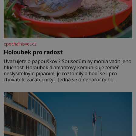
epochalnisvet.cz
Holoubek pro radost
Uvažujete o papouškovi? Sousedům by mohla vadit jeho
hlučnost. Holoubek diamantový komunikuje téměř
neslyšitelným pípáním, je roztomilý a hodí se i pro
chovatele začátečníky. Jedná se o nenáročného
klidného ptáčka, který většinu dne jen posedává. Hodně
času tráví na zemi, kde sbírá zbytky semínek Jeho
domovinou je prakticky celá Austrálie s výjimkou
pobřežní oblasti.