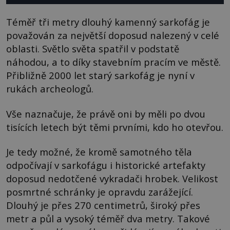
Téměř tři metry dlouhý kamenný sarkofág je
považován za největší doposud nalezený v celé
oblasti. Světlo světa spatřil v podstatě
náhodou, a to díky stavebním pracím ve městě.
Přibližně 2000 let starý sarkofág je nyní v
rukách archeologů.
Vše naznačuje, že právě oni by měli po dvou
tisících letech být těmi prvními, kdo ho otevřou.
Je tedy možné, že kromě samotného těla
odpočívají v sarkofágu i historické artefakty
doposud nedotčené vykradači hrobek. Velikost
posmrtné schránky je opravdu zarážející.
Dlouhý je přes 270 centimetrů, široký přes
metr a půl a vysoký téměř dva metry. Takové