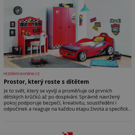
rezidenceonline.cz
Prostor, který roste s dítětem
Je to svět, který se vyvíjí a proměňuje od prvních
dětských krůčků až po dospívání. Správně navržený
pokoj podporuje bezpečí, kreativitu, soustředění i
odpočinek a reaguje na každou etapu života a specifické
potřeby dítěte. Pro nejmenší je klíčová jednoduchost,
měkkost a bezpečí, proto by pokoj miminka měl působit
především klidně a útulně. Předškolní věk je