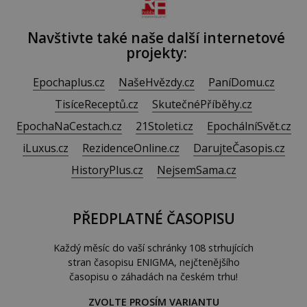
Navštivte také naše další internetové
projekty:
Epochaplus.cz
NašeHvězdy.cz
PaníDomu.cz
TisíceReceptů.cz
SkutečnéPříběhy.cz
EpochaNaCestach.cz
21Stoleti.cz
EpochálníSvět.cz
iLuxus.cz
RezidenceOnline.cz
DarujteČasopis.cz
HistoryPlus.cz
NejsemSama.cz
PŘEDPLATNÉ ČASOPISU
Každý měsíc do vaší schránky 108 strhujících
stran časopisu ENIGMA, nejčtenějšího
časopisu o záhadách na českém trhu!
ZVOLTE PROSÍM VARIANTU