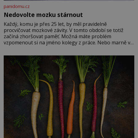
panidomu.cz
Nedovolte mozku stárnout
Každý, komu je přes 25 let, by měl pravidelně
procvičovat mozkové závity. V tomto období se totiž
začíná zhoršovat paměť. Možná máte problém
vzpomenout si na jméno kolegy z práce. Nebo marně v
paměti lovíte název knížky, kterou jste nedávno přečetli.
Je to opravdu tak, s věkem jako kdyby se paměť
rozhodla stávkovat. Cvičte