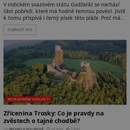
V indickém svazovém státu Gudžarát se nachází
část pobřeží, které má hodně temnou pověst. Jistě
k tomu přispívá i černý písek této pláže. Proč má
pláž takové netypické zbarvení? Nakolik jsou
ZOBRAZIT VÍCE
pravdivé historky, že zde došlo k nevysvětlitelným
zmizením turistů? Ti, kteří se nebojí, nás mohou
následovat. Vstupujeme na pláž Dumas ve městě
Surat. Gu
NEOBJASNĚNÉ UDÁLOSTI
Zřícenina Trosky: Co je pravdy na
zvěstech o tajné chodbě?
OD
MICHAELA HOLUBOVÁ
5.8.2026
2.6TIS