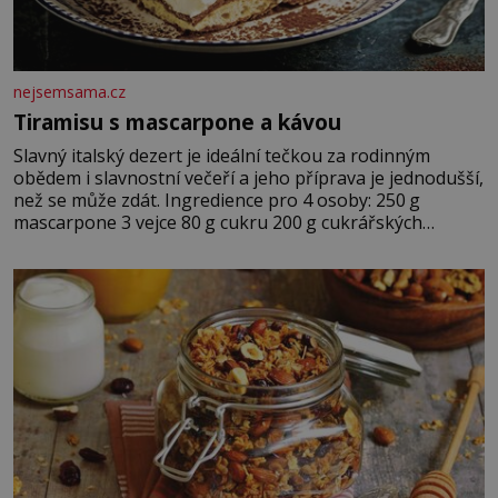
nejsemsama.cz
Tiramisu s mascarpone a kávou
Slavný italský dezert je ideální tečkou za rodinným
obědem i slavnostní večeří a jeho příprava je jednodušší,
než se může zdát. Ingredience pro 4 osoby: 250 g
mascarpone 3 vejce 80 g cukru 200 g cukrářských
piškotů 250 ml silné kávy 2 lžíce amaretta kakao na
posypání Postup: Oddělte žloutky od bílků. Žloutky
vyšlehejte s cukrem do světlé pěny a postupně do nich
vmíchejte mascarpone, aby vznikl hladký