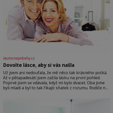
skutecnepribehy.cz
Dovolte lásce, aby si vás našla
Už jsem ani nedoufala, že mě něco tak krásného potká.
Až v pětapadesáti jsem zažila lásku na první pohled.
Poprvé jsem se vdávala, když mi bylo dvacet. Oba jsme
byli mladí a byl to tak říkajíc sňatek z rozumu. Rodiče nás
dali dohromady, Toník byl dobře zaopatřený mladý muž.
Manželství nám oběma moc nesvědčilo, brzy jsme zjistili,
že