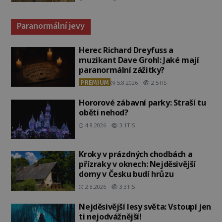
Paranormální jevy
Herec Richard Dreyfuss a
muzikant Dave Grohl: Jaké mají
paranormální zážitky?
PREMIUM
5.8.2026
2.5TIS
Hororové zábavní parky: Straší tu
oběti nehod?
4.8.2026
3.1TIS
Kroky v prázdných chodbách a
přízraky v oknech: Nejděsivější
domy v Česku budí hrůzu
2.8.2026
3.3TIS
Nejděsivější lesy světa: Vstoupí jen
ti nejodvážnější!