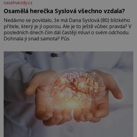
nasehvezdy.cz
Osamělá herečka Syslová všechno vzdala?
Nedávno se povídalo, že má Dana Syslová (80) blízkého
přítele, který je jí oporou. Ale je to ještě vůbec pravda? V
posledních dnech čím dál častěji mluví o svém odchodu.
Dohnala ji snad samota? Půs