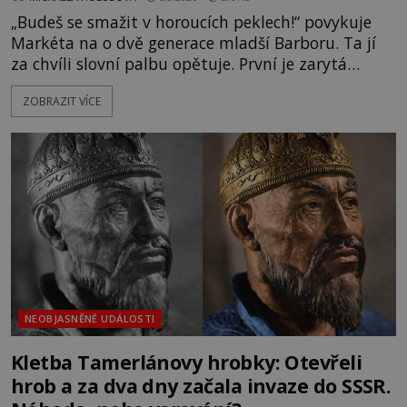
„Budeš se smažit v horoucích peklech!“ povykuje
Markéta na o dvě generace mladší Barboru. Ta jí
za chvíli slovní palbu opětuje. První je zarytá
katolička, druhá přesvědčená kališnice. A každá z
ZOBRAZIT VÍCE
nich se usídlí na jedné z věží slavného hradu
Trosky. Šlechtic Ota IV. z Bergova (1399–1452) patří
mezi vůdce protihusitského boje. Za manželku má
skutečně jistou
NEOBJASNĚNÉ UDÁLOSTI
Kletba Tamerlánovy hrobky: Otevřeli
hrob a za dva dny začala invaze do SSSR.