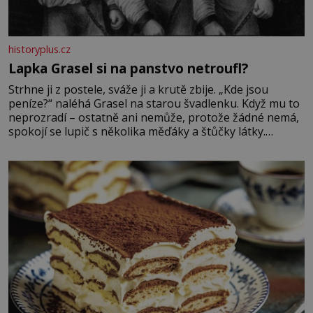
historyplus.cz
Lapka Grasel si na panstvo netroufl?
Strhne ji z postele, sváže ji a krutě zbije. „Kde jsou
peníze?“ naléhá Grasel na starou švadlenku. Když mu to
neprozradí – ostatně ani nemůže, protože žádné nemá,
spokojí se lupič s několika měďáky a štůčky látky.
Zraněná žena pár dní nato umírá. Je to muž nebývale
krutý. Jeho činy budí hrůzu ještě dlouho po jeho smrti