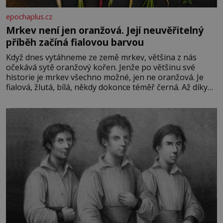
epochaplus.cz
Mrkev není jen oranžová. Její neuvěřitelný
příběh začíná fialovou barvou
Když dnes vytáhneme ze země mrkev, většina z nás
očekává sytě oranžový kořen. Jenže po většinu své
historie je mrkev všechno možné, jen ne oranžová. Je
fialová, žlutá, bílá, někdy dokonce téměř černá. Až díky
stovkám let pečlivého šlechtění se z ní stává zelenina,
bez které si českou zahradu ani nedokážeme představit.
Její příběh je