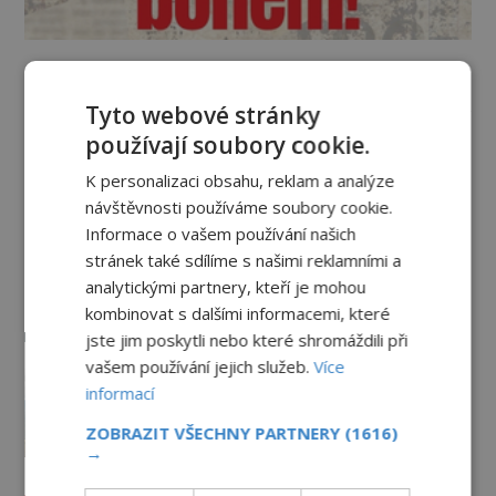
Vesmír a technologie
Tyto webové stránky
používají soubory cookie.
Podivné události roku 2023: Jsou
Američané v obležení UFO?
K personalizaci obsahu, reklam a analýze
PREMIUM
27.7.2026
3.5TIS
návštěvnosti používáme soubory cookie.
Informace o vašem používání našich
Nad australským městem
stránek také sdílíme s našimi reklamními a
„tančila“ záhadná světla
analytickými partnery, kteří je mohou
kombinovat s dalšími informacemi, které
PREMIUM
4.7.2026
3.4TIS
jste jim poskytli nebo které shromáždili při
vašem používání jejich služeb.
Více
Mimozemšťan z Andahuaylillas: Čí
informací
jsou ostatky zakrslého stvoření s
ohromnou lebkou?
ZOBRAZIT VŠECHNY PARTNERY
(1616)
PREMIUM
26.6.2026
2.9TIS
→