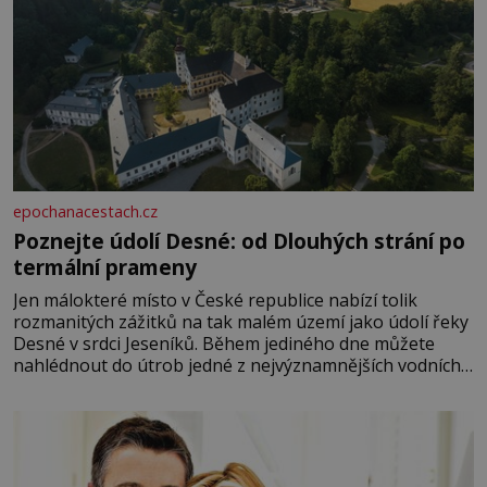
epochanacestach.cz
Poznejte údolí Desné: od Dlouhých strání po
termální prameny
Jen málokteré místo v České republice nabízí tolik
rozmanitých zážitků na tak malém území jako údolí řeky
Desné v srdci Jeseníků. Během jediného dne můžete
nahlédnout do útrob jedné z nejvýznamnějších vodních
elektráren v Evropě, vydat se na horské hřebeny, projet
se na koloběžce a den zakončit poznáváním památek ve
Velkých Losinách nebo v termálním