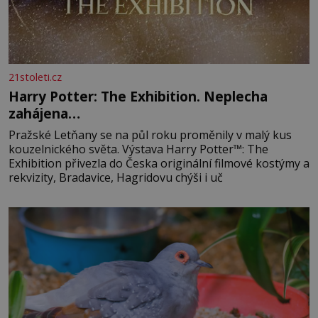
21stoleti.cz
Harry Potter: The Exhibition. Neplecha
zahájena…
Pražské Letňany se na půl roku proměnily v malý kus
kouzelnického světa. Výstava Harry Potter™: The
Exhibition přivezla do Česka originální filmové kostýmy a
rekvizity, Bradavice, Hagridovu chýši i uč