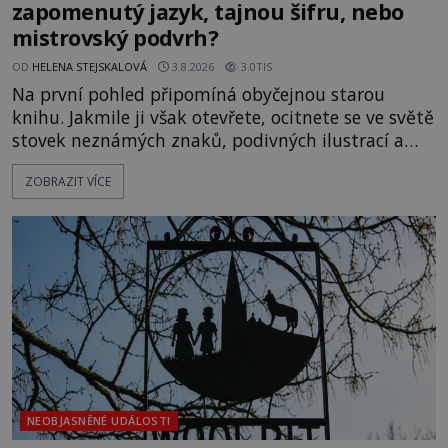
zapomenutý jazyk, tajnou šifru, nebo
mistrovský podvrh?
OD
HELENA STEJSKALOVÁ
3.8.2026
3.0TIS
Na první pohled připomíná obyčejnou starou
knihu. Jakmile ji však otevřete, ocitnete se ve světě
stovek neznámých znaků, podivných ilustrací a
textu, který už téměř dvě století vzdoruje všem
ZOBRAZIT VÍCE
pokusům o rozluštění. Rohoncský kodex patří mezi
největší záhady evropských dějin a dodnes nikdo s
jistotou neví, kdo jej napsal, kdy vznikl ani co
vlastně vypráví. Rohoncský kodex se poprvé
objevuje v roce
NEOBJASNĚNÉ UDÁLOSTI