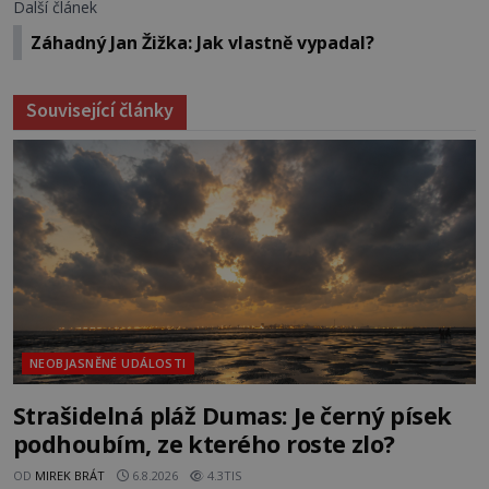
Další článek
Záhadný Jan Žižka: Jak vlastně vypadal?
Související články
NEOBJASNĚNÉ UDÁLOSTI
Strašidelná pláž Dumas: Je černý písek
podhoubím, ze kterého roste zlo?
OD
MIREK BRÁT
6.8.2026
4.3TIS