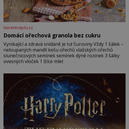
tisicereceptu.cz
Domácí ořechová granola bez cukru
Vynikající a zdravá snídaně je tu! Suroviny Vždy 1 šálek –
neloupaných mandlí kešu ořechů vlašských ořechů
slunečnicových semínek semínek dýně rozinek 3 šálky
ovesných vloček 1 lžíce mlet