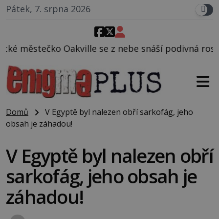
Pátek, 7. srpna 2026
 se z nebe snáší podivná rosolovitá látka neznáméh
Domů
V Egyptě byl nalezen obří sarkofág, jeho
obsah je záhadou!
V Egyptě byl nalezen obří
sarkofág, jeho obsah je
záhadou!