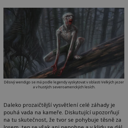
Děsivý wendigo se má podle legendy vyskytovat v oblasti Velkých jezer
a v hustých severoamerických lesích.
Daleko prozaičtější vysvětlení celé záhady je
pouhá vada na kameře. Diskutující upozorňují
na tu skutečnost, že tvor se pohybuje těsně za
losem, ten se však ani nepohne a v klidu se dál