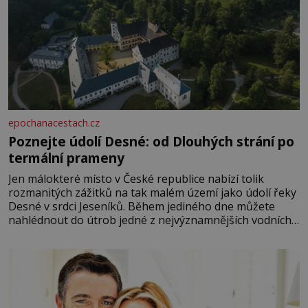
epochanacestach.cz
Poznejte údolí Desné: od Dlouhých strání po
termální prameny
Jen málokteré místo v České republice nabízí tolik
rozmanitých zážitků na tak malém území jako údolí řeky
Desné v srdci Jeseníků. Během jediného dne můžete
nahlédnout do útrob jedné z nejvýznamnějších vodních
elektráren v Evropě, vydat se na horské hřebeny, projet
se na koloběžce a den zakončit poznáváním památek ve
Velkých Losinách nebo v termálním