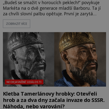
„Budeš se smažit v horoucích peklech!“ povykuje
Markéta na o dvě generace mladší Barboru. Ta jí
za chvíli slovní palbu opětuje. První je zarytá
katolička, druhá přesvědčená kališnice. A každá z
ZOBRAZIT VÍCE
nich se usídlí na jedné z věží slavného hradu
Trosky. Šlechtic Ota IV. z Bergova (1399–1452) patří
mezi vůdce protihusitského boje. Za manželku má
skutečně jistou
NEOBJASNĚNÉ UDÁLOSTI
Kletba Tamerlánovy hrobky: Otevřeli
hrob a za dva dny začala invaze do SSSR.
Náhoda, nebo varování?