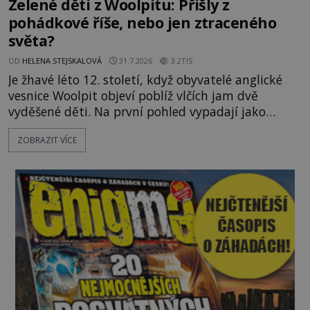
Zelené děti z Woolpitu: Přišly z
pohádkové říše, nebo jen ztraceného
světa?
OD
HELENA STEJSKALOVÁ
31.7.2026
3.2TIS
Je žhavé léto 12. století, když obyvatelé anglické
vesnice Woolpit objeví poblíž vlčích jam dvě
vyděšené děti. Na první pohled vypadají jako
každé jiné, až na jednu děsivou výjimku. Jejich
ZOBRAZIT VÍCE
kůže má nazelenalý odstín, mluví
nesrozumitelnou řečí a odmítají jakékoli jídlo
kromě syrových bobů. Příběh se rychle stává
jednou z největších záhad středověké Anglie a ani
po téměř devíti stech letech není