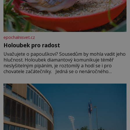
epochalnisvet.cz
Holoubek pro radost
Uvažujete o papouškovi? Sousedům by mohla vadit jeho
hlučnost. Holoubek diamantový komunikuje téměř
neslyšitelným pípáním, je roztomilý a hodí se i pro
chovatele začátečníky. Jedná se o nenáročného
klidného ptáčka, který většinu dne jen posedává. Hodně
času tráví na zemi, kde sbírá zbytky semínek Jeho
domovinou je prakticky celá Austrálie s výjimkou
pobřežní oblasti.