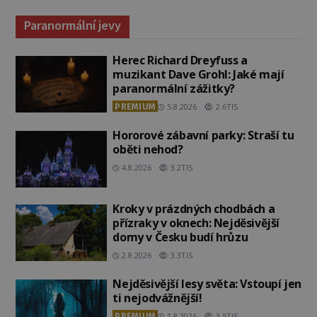
Paranormální jevy
Herec Richard Dreyfuss a
muzikant Dave Grohl: Jaké mají
paranormální zážitky?
PREMIUM
5.8.2026
2.6TIS
Hororové zábavní parky: Straší tu
oběti nehod?
4.8.2026
3.2TIS
Kroky v prázdných chodbách a
přízraky v oknech: Nejděsivější
domy v Česku budí hrůzu
2.8.2026
3.3TIS
Nejděsivější lesy světa: Vstoupí jen
ti nejodvážnější!
PREMIUM
1.8.2026
3.5TIS