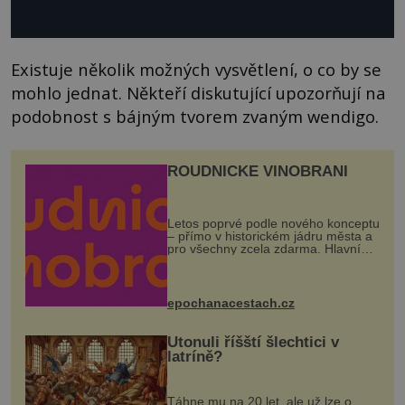
Existuje několik možných vysvětlení, o co by se
mohlo jednat. Někteří diskutující upozorňují na
podobnost s bájným tvorem zvaným wendigo.
ROUDNICKÉ VINOBRANÍ
Letos poprvé podle nového konceptu
– přímo v historickém jádru města a
pro všechny zcela zdarma. Hlavní
program se odehraje na Karlově a
Husově náměstí. Návštěvníci se
mohou těšit na víno, burčák, pes...
epochanacestach.cz
Utonuli říšští šlechtici v
latríně?
Táhne mu na 20 let, ale už lze o