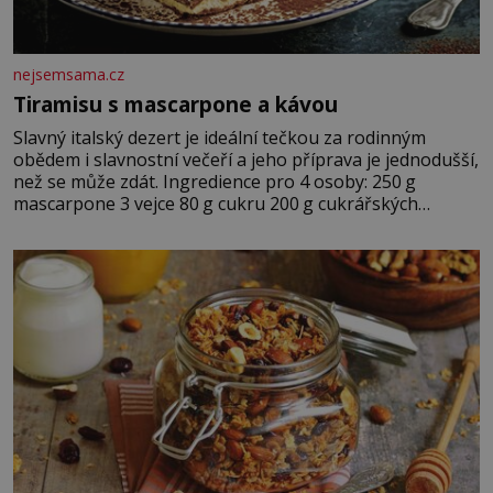
nejsemsama.cz
Tiramisu s mascarpone a kávou
Slavný italský dezert je ideální tečkou za rodinným
obědem i slavnostní večeří a jeho příprava je jednodušší,
než se může zdát. Ingredience pro 4 osoby: 250 g
mascarpone 3 vejce 80 g cukru 200 g cukrářských
piškotů 250 ml silné kávy 2 lžíce amaretta kakao na
posypání Postup: Oddělte žloutky od bílků. Žloutky
vyšlehejte s cukrem do světlé pěny a postupně do nich
vmíchejte mascarpone, aby vznikl hladký