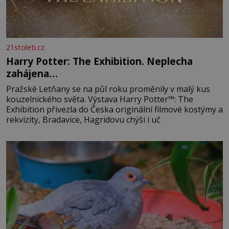
21stoleti.cz
Harry Potter: The Exhibition. Neplecha
zahájena…
Pražské Letňany se na půl roku proměnily v malý kus
kouzelnického světa. Výstava Harry Potter™: The
Exhibition přivezla do Česka originální filmové kostýmy a
rekvizity, Bradavice, Hagridovu chýši i uč