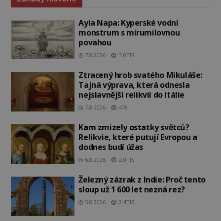
Ayia Napa: Kyperské vodní
monstrum s mírumilovnou
povahou
7.8.2026
3.0TIS
Ztracený hrob svatého Mikuláše:
Tajná výprava, která odnesla
nejslavnější relikvii do Itálie
7.8.2026
478
Kam zmizely ostatky světců?
Relikvie, které putují Evropou a
dodnes budí úžas
6.8.2026
2.0TIS
Železný zázrak z Indie: Proč tento
sloup už 1 600 let nezná rez?
5.8.2026
2.4TIS