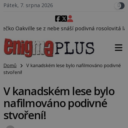
Pátek, 7. srpna 2026
be snáší podivná rosolovitá látka neznámého původu
Domů
V kanadském lese bylo nafilmováno podivné
stvoření!
V kanadském lese bylo
nafilmováno podivné
stvoření!