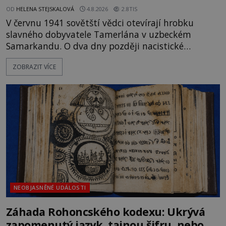
OD
HELENA STEJSKALOVÁ
4.8.2026
2.8TIS
V červnu 1941 sovětští vědci otevírají hrobku
slavného dobyvatele Tamerlána v uzbeckém
Samarkandu. O dva dny později nacistické
Německo zahajuje operaci Barbarossa a napadá
ZOBRAZIT VÍCE
Sovětský svaz. Shoda dat je natolik zarážející, že se
rodí jedna z nejslavnějších „kleteb“ 20. století. Je
na legendě něco pravdy, nebo jde jen o fascinující
souhru okolností? Když antropolog Michail
Gerasimov (1907-1970) a
NEOBJASNĚNÉ UDÁLOSTI
Záhada Rohoncského kodexu: Ukrývá
zapomenutý jazyk, tajnou šifru, nebo