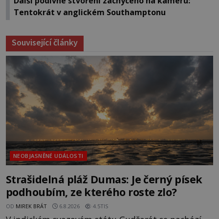
Další podivné stvoření zachyceno na kameru:
Tentokrát v anglickém Southamptonu
Související články
NEOBJASNĚNÉ UDÁLOSTI
Strašidelná pláž Dumas: Je černý písek
podhoubím, ze kterého roste zlo?
OD
MIREK BRÁT
6.8.2026
4.5TIS