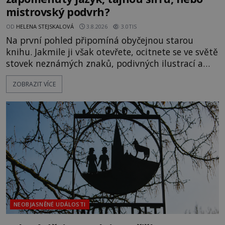
mistrovský podvrh?
OD
HELENA STEJSKALOVÁ
3.8.2026
3.0TIS
Na první pohled připomíná obyčejnou starou
knihu. Jakmile ji však otevřete, ocitnete se ve světě
stovek neznámých znaků, podivných ilustrací a
textu, který už téměř dvě století vzdoruje všem
ZOBRAZIT VÍCE
pokusům o rozluštění. Rohoncský kodex patří mezi
největší záhady evropských dějin a dodnes nikdo s
jistotou neví, kdo jej napsal, kdy vznikl ani co
vlastně vypráví. Rohoncský kodex se poprvé
objevuje v roce
NEOBJASNĚNÉ UDÁLOSTI