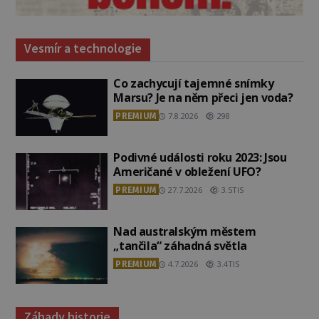
Vesmír a technologie
Co zachycují tajemné snímky
Marsu? Je na něm přeci jen voda?
PREMIUM
7.8.2026
298
Podivné události roku 2023: Jsou
Američané v obležení UFO?
PREMIUM
27.7.2026
3.5TIS
Nad australským městem
„tančila“ záhadná světla
PREMIUM
4.7.2026
3.4TIS
Záhady historie