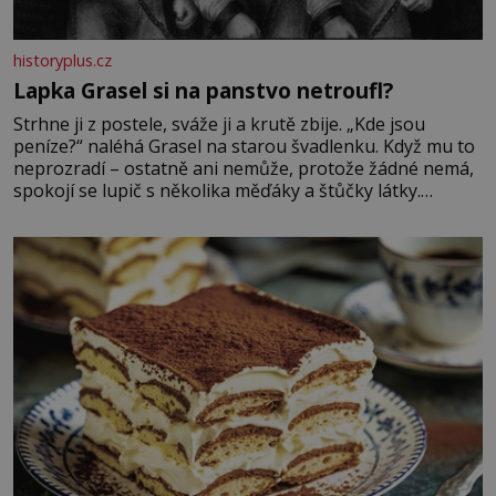
historyplus.cz
Lapka Grasel si na panstvo netroufl?
Strhne ji z postele, sváže ji a krutě zbije. „Kde jsou
peníze?“ naléhá Grasel na starou švadlenku. Když mu to
neprozradí – ostatně ani nemůže, protože žádné nemá,
spokojí se lupič s několika měďáky a štůčky látky.
Zraněná žena pár dní nato umírá. Je to muž nebývale
krutý. Jeho činy budí hrůzu ještě dlouho po jeho smrti