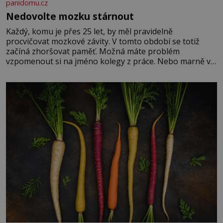
panidomu.cz
Nedovolte mozku stárnout
Každý, komu je přes 25 let, by měl pravidelně
procvičovat mozkové závity. V tomto období se totiž
začíná zhoršovat paměť. Možná máte problém
vzpomenout si na jméno kolegy z práce. Nebo marně v
paměti lovíte název knížky, kterou jste nedávno přečetli.
Je to opravdu tak, s věkem jako kdyby se paměť
rozhodla stávkovat. Cvičte