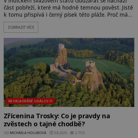
V indickém svazovém státu Gudžarát se nachází
část pobřeží, které má hodně temnou pověst. Jistě
k tomu přispívá i černý písek této pláže. Proč má
pláž takové netypické zbarvení? Nakolik jsou
ZOBRAZIT VÍCE
pravdivé historky, že zde došlo k nevysvětlitelným
zmizením turistů? Ti, kteří se nebojí, nás mohou
následovat. Vstupujeme na pláž Dumas ve městě
Surat. Gu
NEOBJASNĚNÉ UDÁLOSTI
Zřícenina Trosky: Co je pravdy na
zvěstech o tajné chodbě?
OD
MICHAELA HOLUBOVÁ
5.8.2026
2.7TIS