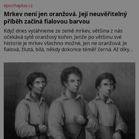
epochaplus.cz
Mrkev není jen oranžová. Její neuvěřitelný
příběh začíná fialovou barvou
Když dnes vytáhneme ze země mrkev, většina z nás
očekává sytě oranžový kořen. Jenže po většinu své
historie je mrkev všechno možné, jen ne oranžová. Je
fialová, žlutá, bílá, někdy dokonce téměř černá. Až díky
stovkám let pečlivého šlechtění se z ní stává zelenina,
bez které si českou zahradu ani nedokážeme představit.
Její příběh je