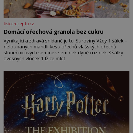
tisicereceptu.cz
Domácí ořechová granola bez cukru
Vynikající a zdravá snídaně je tu! Suroviny Vždy 1 šálek –
neloupaných mandlí kešu ořechů vlašských ořechů
slunečnicových semínek semínek dýně rozinek 3 šálky
ovesných vloček 1 lžíce mlet