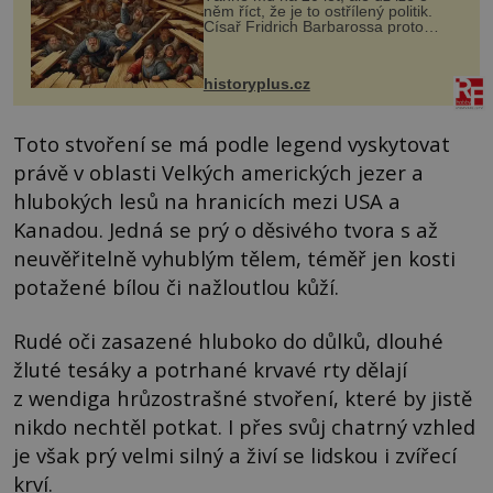
něm říct, že je to ostřílený politik.
Císař Fridrich Barbarossa proto
posílá svého syna a dědice Jindřicha
VI. do Erfurtu, aby se stal
prostředníkem při řešení sporu m...
historyplus.cz
Toto stvoření se má podle legend vyskytovat
právě v oblasti Velkých amerických jezer a
hlubokých lesů na hranicích mezi USA a
Kanadou. Jedná se prý o děsivého tvora s až
neuvěřitelně vyhublým tělem, téměř jen kosti
potažené bílou či nažloutlou kůží.
Rudé oči zasazené hluboko do důlků, dlouhé
žluté tesáky a potrhané krvavé rty dělají
z wendiga hrůzostrašné stvoření, které by jistě
nikdo nechtěl potkat. I přes svůj chatrný vzhled
je však prý velmi silný a živí se lidskou i zvířecí
krví.