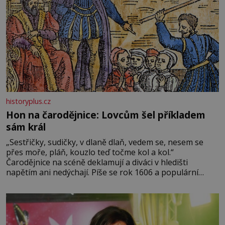
historyplus.cz
Hon na čarodějnice: Lovcům šel příkladem
sám král
„Sestřičky, sudičky, v dlaně dlaň, vedem se, nesem se
přes moře, pláň, kouzlo teď točme kol a kol.“
Čarodějnice na scéně deklamují a diváci v hledišti
napětím ani nedýchají. Píše se rok 1606 a populární
anglický dramatik William Shakespeare uvádí svou
Tragédii o Macbethovi. Napsal ji pro krále Jakuba I., jenž
v roce 1603 vystřídal