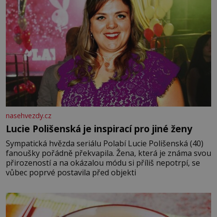
nasehvezdy.cz
Lucie Polišenská je inspirací pro jiné ženy
Sympatická hvězda seriálu Polabí Lucie Polišenská (40)
fanoušky pořádně překvapila. Žena, která je známa svou
přirozeností a na okázalou módu si příliš nepotrpí, se
vůbec poprvé postavila před objekti