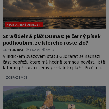
NEOBJASNĚNÉ UDÁLOSTI
Strašidelná pláž Dumas: Je černý písek
podhoubím, ze kterého roste zlo?
OD
MIREK BRÁT
6.8.2026
6.0TIS
V indickém svazovém státu Gudžarát se nachází
část pobřeží, které má hodně temnou pověst. Jistě
k tomu přispívá i černý písek této pláže. Proč má
pláž takové netypické zbarvení? Nakolik jsou
ZOBRAZIT VÍCE
pravdivé historky, že zde došlo k nevysvětlitelným
zmizením turistů? Ti, kteří se nebojí, nás mohou
následovat. Vstupujeme na pláž Dumas ve městě
Surat. Gu