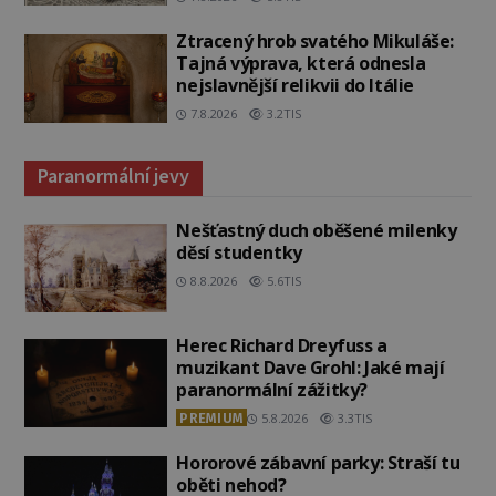
Ztracený hrob svatého Mikuláše:
Tajná výprava, která odnesla
nejslavnější relikvii do Itálie
7.8.2026
3.2TIS
Paranormální jevy
Nešťastný duch oběšené milenky
děsí studentky
8.8.2026
5.6TIS
Herec Richard Dreyfuss a
muzikant Dave Grohl: Jaké mají
paranormální zážitky?
PREMIUM
5.8.2026
3.3TIS
Hororové zábavní parky: Straší tu
oběti nehod?