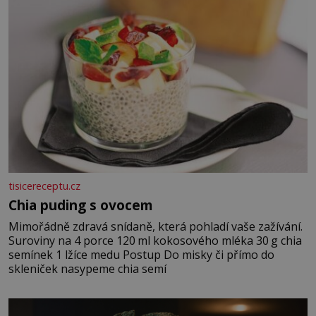
tisicereceptu.cz
Chia puding s ovocem
Mimořádně zdravá snídaně, která pohladí vaše zažívání.
Suroviny na 4 porce 120 ml kokosového mléka 30 g chia
semínek 1 lžíce medu Postup Do misky či přímo do
skleniček nasypeme chia semí