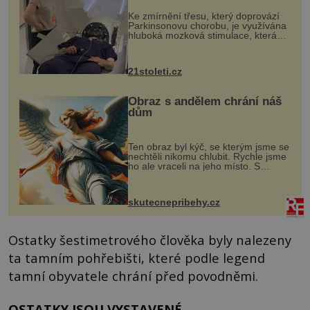
„helmy“
Ke zmírnění třesu, který doprovází
Parkinsonovu chorobu, je využívána
hluboká mozková stimulace, která
však vyžaduje vysoce invazivní
zákrok. Ultrazvuk zase není vhodný
k dostatečně přesnému zacílení ...
21stoleti.cz
Obraz s andělem chrání náš
dům
Ten obraz byl kýč, se kterým jsme se
nechtěli nikomu chlubit. Rychle jsme
ho ale vraceli na jeho místo. S
manželem Vaškem jsme si pořídili
chaloupku, takový domek na severu
Čech, kde jsme si naplánova...
skutecnepribehy.cz
Ostatky šestimetrového člověka byly nalezeny
ta tamním pohřebišti, které podle legend
tamní obyvatele chrání před povodněmi.
OSTATKY JSOU VYSTAVENÉ