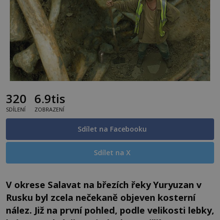
320
6.9tis
SDÍLENÍ
ZOBRAZENÍ
Sdílet na Facebooku
Sdílet na X
V okrese Salavat na březích řeky Yuryuzan v
Rusku byl zcela nečekaně objeven kosterní
nález. Již na první pohled, podle velikosti lebky,