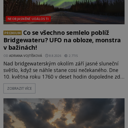
NEOBJASNĚNÉ UDÁLOSTI
Co se všechno semlelo poblíž
PREMIUM
Bridgewateru? UFO na obloze, monstra
v bažinách!
OD
ADRIANA VOJTÍŠKOVÁ
8.8.2026
2.7TIS
Nad bridgewaterským okolím září jasné sluneční
světlo, když se náhle stane cosi nečekaného. Dne
10. května roku 1760 v deset hodin dopoledne zde
dojde k vůbec prvnímu historicky doloženému
ZOBRAZIT VÍCE
přeletu UFO. Podle záznamů vyzařuje takové
světlo, že vypadá jako „koule hořícího ohně“. Jde
jen o nějaký optický klam, nebo se zde skutečně
právě vznáší mimozemská loď