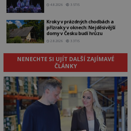
4.8.2026
3.5TIS
Kroky v prázdných chodbách a
přízraky v oknech: Nejděsivější
domy v Česku budí hrůzu
2.8.2026
3.3TIS
NENECHTE SI UJÍT DALŠÍ ZAJÍMAVÉ
ČLÁNKY