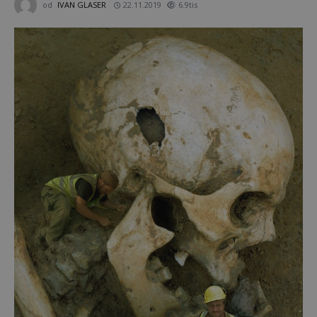
od
IVAN GLASER
22.11.2019
6.9tis