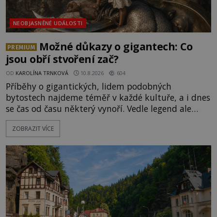
NEOBJASNĚNÉ UDÁLOSTI
Možné důkazy o gigantech: Co
PREMIUM
jsou obří stvoření zač?
OD
KAROLÍNA TRNKOVÁ
10.8.2026
604
Příběhy o gigantických, lidem podobných
bytostech najdeme téměř v každé kultuře, a i dnes
se čas od času některý vynoří. Vedle legend ale
existuje také mnoho artefaktů, staveb či dokonce
ZOBRAZIT VÍCE
očitých svědectví, které údajně dokazují, že obři
žili a dost možná stále žijí mezi námi.
Prozkoumejte je společně s ENIGMOU! [gallery
ids="169494,169495,169496,169498,169499,169500,