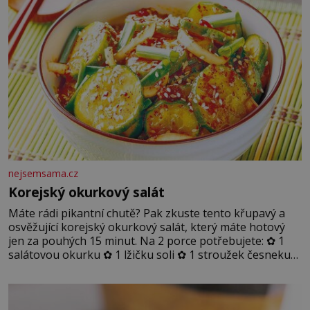
nejsemsama.cz
Korejský okurkový salát
Máte rádi pikantní chutě? Pak zkuste tento křupavý a
osvěžující korejský okurkový salát, který máte hotový
jen za pouhých 15 minut. Na 2 porce potřebujete: ✿ 1
salátovou okurku ✿ 1 lžičku soli ✿ 1 stroužek česneku
✿ 1 lžíci sójové omáčky ✿ 1 lžíci rýžového octa ✿ 1 lžičku
sezamového oleje ✿ 1 lžičku chilli ✿ 1 lžičku cukru ✿ 1
jarní cibulku ✿ 1 lžíci sezamových semínek