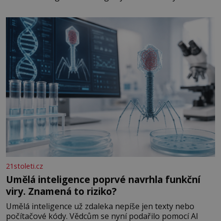
ozubených kol ukrytých uvnitř. Mechanismus z
Antikythéry je dnes považován za nejstarší známý
analogový počítač na světě. Přesto ani po více než sto
letech výzkumu
21stoleti.cz
Umělá inteligence poprvé navrhla funkční
viry. Znamená to riziko?
Umělá inteligence už zdaleka nepíše jen texty nebo
počítačové kódy. Vědcům se nyní podařilo pomocí AI