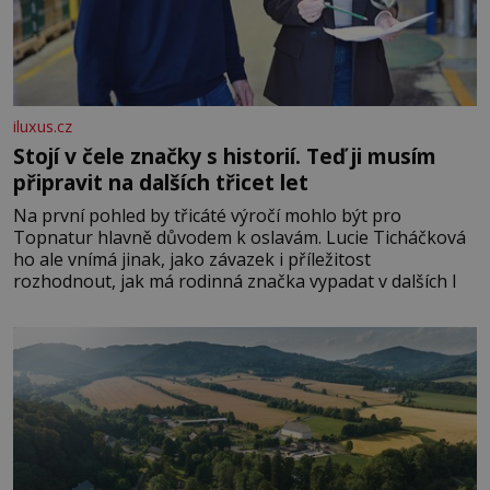
iluxus.cz
Stojí v čele značky s historií. Teď ji musím
připravit na dalších třicet let
Na první pohled by třicáté výročí mohlo být pro
Topnatur hlavně důvodem k oslavám. Lucie Ticháčková
ho ale vnímá jinak, jako závazek i příležitost
rozhodnout, jak má rodinná značka vypadat v dalších l