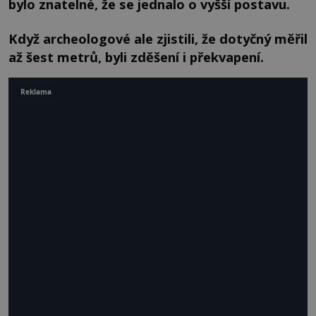
bylo znatelné, že se jednalo o vyšší postavu.
Když archeologové ale zjistili, že dotyčný měřil
až šest metrů, byli zděšení i překvapení.
Reklama