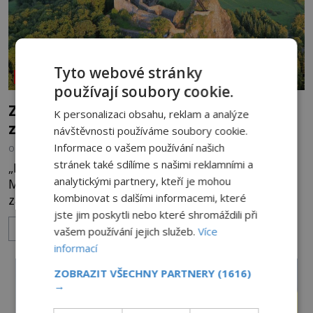
Tyto webové stránky
NEOBJASNĚNÉ UDÁLOSTI
používají soubory cookie.
Zřícenina Trosky: Co je pravdy na
K personalizaci obsahu, reklam a analýze
zvěstech o tajné chodbě?
návštěvnosti používáme soubory cookie.
Informace o vašem používání našich
OD
MICHAELA HOLUBOVÁ
5.8.2026
3.4TIS
stránek také sdílíme s našimi reklamními a
„Budeš se smažit v horoucích peklech!“ povykuje
analytickými partnery, kteří je mohou
Markéta na o dvě generace mladší Barboru. Ta jí
kombinovat s dalšími informacemi, které
za chvíli slovní palbu opětuje. První je zarytá
jste jim poskytli nebo které shromáždili při
katolička, druhá přesvědčená kališnice. A každá z
ZOBRAZIT VÍCE
nich se usídlí na jedné z věží slavného hradu
vašem používání jejich služeb.
Více
Trosky. Šlechtic Ota IV. z Bergova (1399–1452) patří
informací
mezi vůdce protihusitského boje. Za manželku má
ZOBRAZIT VŠECHNY PARTNERY
(1616)
skutečně jistou
→