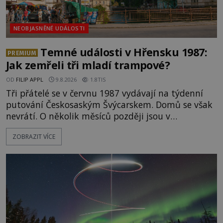
NEOBJASNĚNÉ UDÁLOSTI
Temné události v Hřensku 1987:
PREMIUM
Jak zemřeli tři mladí trampové?
OD
FILIP APPL
9.8.2026
1.8TIS
Tři přátelé se v červnu 1987 vydávají na týdenní
putování Českosaským Švýcarskem. Domů se však
nevrátí. O několik měsíců později jsou v
nepřístupných skalách u Hřenska nalezeny jejich
ZOBRAZIT VÍCE
kostry – a s nimi stopy, které se jen obtížně slučují
s nešťastnou náhodou. Zabil mladé trampy
přírodní živel, neznámý útočník, nebo někdo, koho
tehdejší režim nechtěl odhalit? [gallery
ids="171131,171132,1711