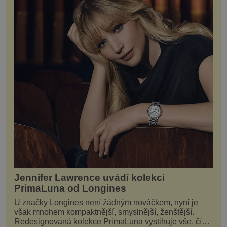
Jennifer Lawrence uvádí kolekci
PrimaLuna od Longines
U značky Longines není žádným nováčkem, nyní je
však mnohem kompaktnější, smyslnější, ženštější.
Redesignovaná kolekce PrimaLuna vystihuje vše, čím