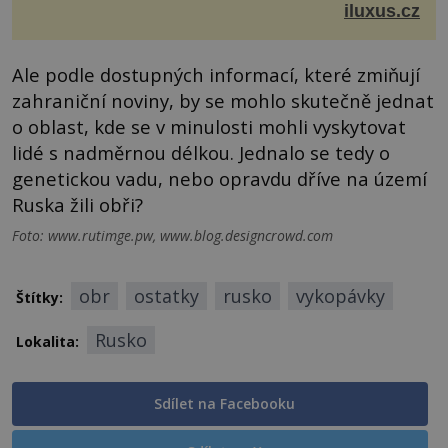
je značka Longines dnes a čím byla i před sto dvacet...
iluxus.cz
Ale podle dostupných informací, které zmiňují
zahraniční noviny, by se mohlo skutečně jednat
o oblast, kde se v minulosti mohli vyskytovat
lidé s nadměrnou délkou. Jednalo se tedy o
genetickou vadu, nebo opravdu dříve na území
Ruska žili obři?
Foto: www.rutimge.pw, www.blog.designcrowd.com
obr
ostatky
rusko
vykopávky
Štítky:
Rusko
Lokalita:
Sdílet na Facebooku