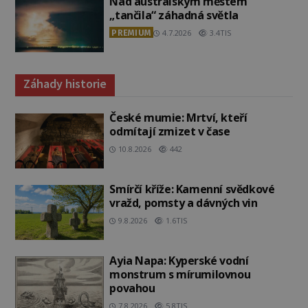
Nad australským městem
„tančila“ záhadná světla
PREMIUM
4.7.2026
3.4TIS
Záhady historie
České mumie: Mrtví, kteří
odmítají zmizet v čase
10.8.2026
442
Smírčí kříže: Kamenní svědkové
vražd, pomsty a dávných vin
9.8.2026
1.6TIS
Ayia Napa: Kyperské vodní
monstrum s mírumilovnou
povahou
7.8.2026
5.8TIS