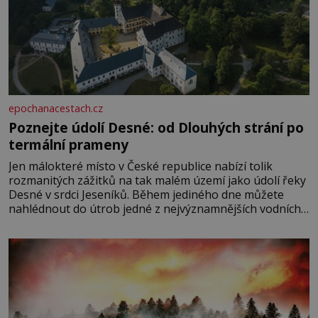
epochanacestach.cz
Poznejte údolí Desné: od Dlouhých strání po
termální prameny
Jen málokteré místo v České republice nabízí tolik
rozmanitých zážitků na tak malém území jako údolí řeky
Desné v srdci Jeseníků. Během jediného dne můžete
nahlédnout do útrob jedné z nejvýznamnějších vodních
elektráren v Evropě, vydat se na horské hřebeny, projet
se na koloběžce a den zakončit poznáváním památek ve
Velkých Losinách nebo v termálním