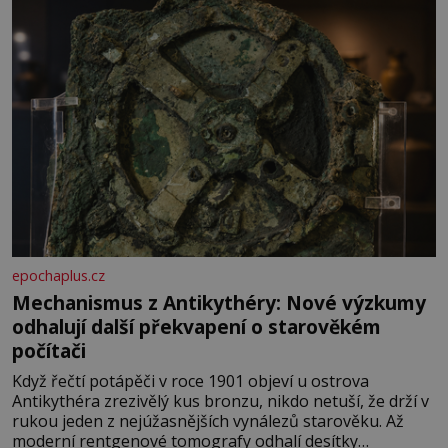
epochaplus.cz
Mechanismus z Antikythéry: Nové výzkumy
odhalují další překvapení o starověkém
počítači
Když řečtí potápěči v roce 1901 objeví u ostrova
Antikythéra zrezivělý kus bronzu, nikdo netuší, že drží v
rukou jeden z nejúžasnějších vynálezů starověku. Až
moderní rentgenové tomografy odhalí desítky