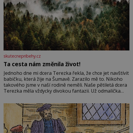
skutecnepribehy.cz
Ta cesta nám změnila život!
Jednoho dne mi dcera Terezka řekla, že chce jet navštívit
babičku, která žije na Šumavě. Zarazilo mě to. Nikoho
takového jsme v naší rodině neměli. Naše pětiletá dcera
Terezka měla vždycky divokou fantazii. Už odmalička
milovala svět pohádek. Každou chvilku mi říkala, že se jí
zdálo o jednorožcích, krásných princeznách, statečných
rytířích a létajících dracích.