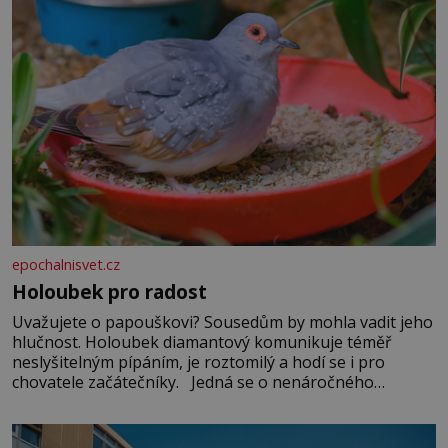
epochalnisvet.cz
Holoubek pro radost
Uvažujete o papouškovi? Sousedům by mohla vadit jeho
hlučnost. Holoubek diamantový komunikuje téměř
neslyšitelným pípáním, je roztomilý a hodí se i pro
chovatele začátečníky. Jedná se o nenáročného
klidného ptáčka, který většinu dne jen posedává. Hodně
času tráví na zemi, kde sbírá zbytky semínek Jeho
domovinou je prakticky celá Austrálie s výjimkou