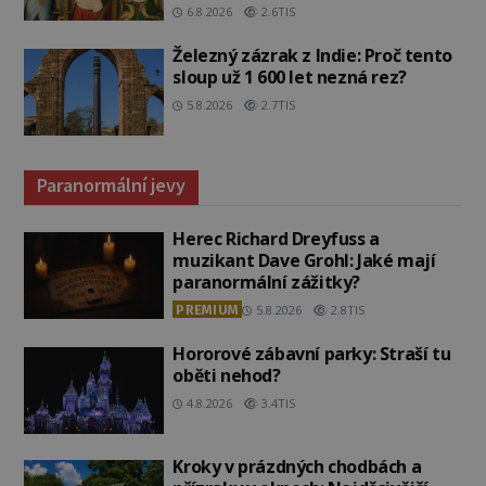
6.8.2026
2.6TIS
Železný zázrak z Indie: Proč tento
sloup už 1 600 let nezná rez?
5.8.2026
2.7TIS
Paranormální jevy
Herec Richard Dreyfuss a
muzikant Dave Grohl: Jaké mají
paranormální zážitky?
PREMIUM
5.8.2026
2.8TIS
Hororové zábavní parky: Straší tu
oběti nehod?
4.8.2026
3.4TIS
Kroky v prázdných chodbách a