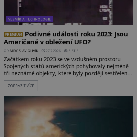
VESMÍR A TECHNOLOGIE
Podivné události roku 2023: Jsou
PREMIUM
Američané v obležení UFO?
OD
MIROSLAV OLIVÍK
27.7.2026
3.5TIS
Začátkem roku 2023 se ve vzdušném prostoru
Spojených států amerických pohybovaly nejméně
tři neznámé objekty, které byly později sestřeleny.
Do dnešních dnů nebyly trosky těchto létajících
ZOBRAZIT VÍCE
těles objeveny. Je možné, že šlo o nějaké nové
armádní výzkumné technologie? Nebo snad byly
mimozemského původu? Dne 4. února roku 2023
vydává