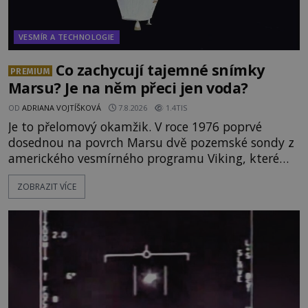
VESMÍR A TECHNOLOGIE
Co zachycují tajemné snímky
PREMIUM
Marsu? Je na něm přeci jen voda?
OD
ADRIANA VOJTÍŠKOVÁ
7.8.2026
1.4TIS
Je to přelomový okamžik. V roce 1976 poprvé
dosednou na povrch Marsu dvě pozemské sondy z
amerického vesmírného programu Viking, které
jsou schopny pořídit fotografie záhadami
ZOBRAZIT VÍCE
opředené rudé planety. Viking 1 zde zaznamená
něco naprosto nečekaného. V marsovské oblasti
zvané Cydonie totiž zachytí podivný útvar
připomínající lidskou tvář. NASA (Národní úřad