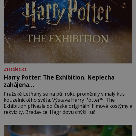
21stoleti.cz
Harry Potter: The Exhibition. Neplecha
zahájena…
Pražské Letňany se na půl roku proměnily v malý kus
kouzelnického světa. Výstava Harry Potter™: The
Exhibition přivezla do Česka originální filmové kostýmy a
rekvizity, Bradavice, Hagridovu chýši i uč