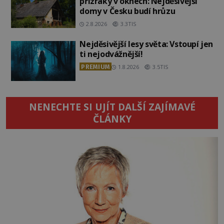
přízraky v oknech: Nejděsivější
domy v Česku budí hrůzu
2.8.2026
3.3TIS
Nejděsivější lesy světa: Vstoupí jen
ti nejodvážnější!
PREMIUM
1.8.2026
3.5TIS
NENECHTE SI UJÍT DALŠÍ ZAJÍMAVÉ
ČLÁNKY