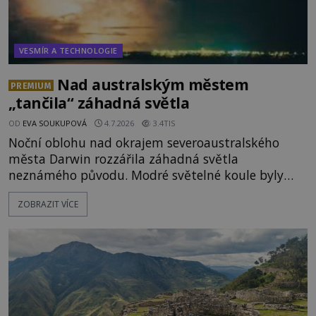
VESMÍR A TECHNOLOGIE
Nad australským městem
PREMIUM
„tančila“ záhadná světla
OD
EVA SOUKUPOVÁ
4.7.2026
3.4TIS
Noční oblohu nad okrajem severoaustralského
města Darwin rozzářila záhadná světla
neznámého původu. Modré světelné koule byly
viditelné nejméně dvacet minut, během nichž se
ZOBRAZIT VÍCE
opakovaně objevovaly a zase mizely. Svědek, který
úkaz zachytil na mobilní telefon, se domnívá, že
mohlo jít o návštěvu ze světa duchů. Záhadný
záznam okamžitě rozpoutal deb