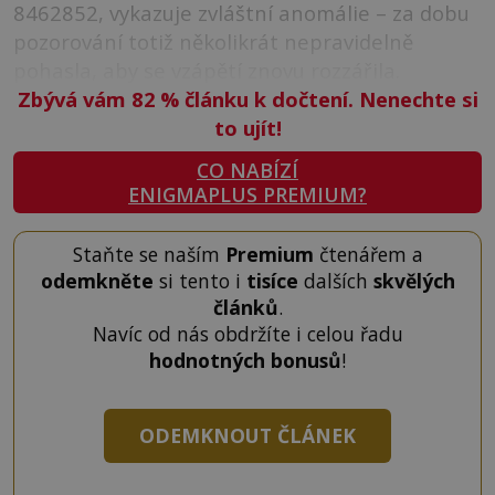
8462852, vykazuje zvláštní anomálie – za dobu
pozorování totiž několikrát nepravidelně
pohasla, aby se vzápětí znovu rozzářila.
Zbývá vám 82
%
článku k dočtení. Nenechte si
to ujít!
CO NABÍZÍ
ENIGMAPLUS PREMIUM?
Staňte se naším
Premium
čtenářem a
odemkněte
si tento i
tisíce
dalších
skvělých
článků
.
Navíc od nás obdržíte i celou řadu
hodnotných bonusů
!
ODEMKNOUT ČLÁNEK