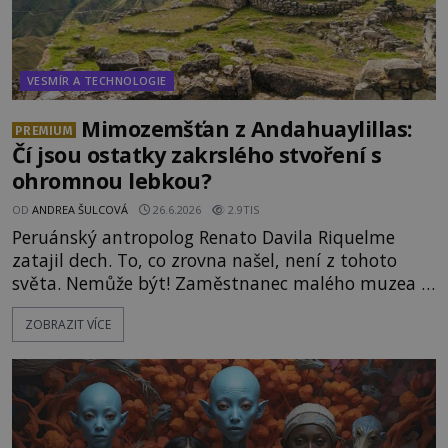
VESMÍR A TECHNOLOGIE
Mimozemšťan z Andahuaylillas:
PREMIUM
Čí jsou ostatky zakrslého stvoření s
ohromnou lebkou?
OD
ANDREA ŠULCOVÁ
26.6.2026
2.9TIS
Peruánský antropolog Renato Davila Riquelme
zatajil dech. To, co zrovna našel, není z tohoto
světa. Nemůže být! Zaměstnanec malého muzea v
peruánském městečku Andahuaylillas nedaleko
ZOBRAZIT VÍCE
legendárního Cuzca pomalu sestupuje z posvátné
hory Apu a přemýšlí, jak s touto zprávou naloží.
Právě nalezl ostatky dvou mimozemšťanů! Vědci
nad nálezem kroutí hlavou. Už na