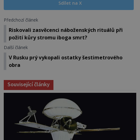
Sdílet na X
Předchozí článek
Riskovali zasvěcenci náboženských rituálů při
požití kůry stromu iboga smrt?
Další článek
V Rusku prý vykopali ostatky šestimetrového
obra
Související články