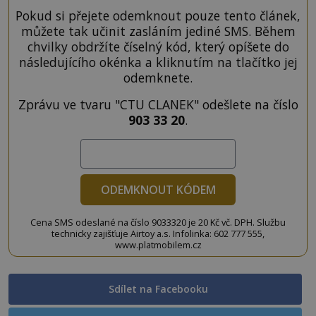
Pokud si přejete odemknout pouze tento článek,
můžete tak učinit zasláním jediné SMS. Během
chvilky obdržíte číselný kód, který opíšete do
následujícího okénka a kliknutím na tlačítko jej
odemknete.
Zprávu ve tvaru "CTU CLANEK" odešlete na číslo
903 33 20
.
ODEMKNOUT KÓDEM
Cena SMS odeslané na číslo 9033320 je 20 Kč vč. DPH. Službu
technicky zajišťuje Airtoy a.s. Infolinka: 602 777 555,
www.platmobilem.cz
Sdílet na Facebooku