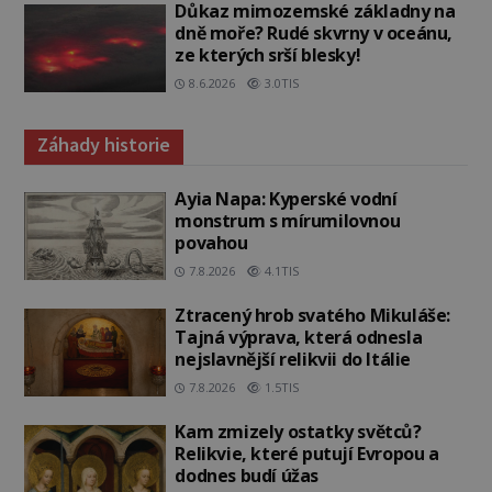
Důkaz mimozemské základny na
dně moře? Rudé skvrny v oceánu,
ze kterých srší blesky!
8.6.2026
3.0TIS
Záhady historie
Ayia Napa: Kyperské vodní
monstrum s mírumilovnou
povahou
7.8.2026
4.1TIS
Ztracený hrob svatého Mikuláše:
Tajná výprava, která odnesla
nejslavnější relikvii do Itálie
7.8.2026
1.5TIS
Kam zmizely ostatky světců?
Relikvie, které putují Evropou a
dodnes budí úžas