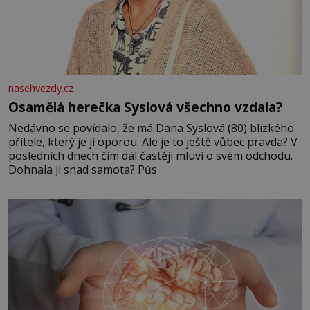
nasehvezdy.cz
Osamělá herečka Syslová všechno vzdala?
Nedávno se povídalo, že má Dana Syslová (80) blízkého
přítele, který je jí oporou. Ale je to ještě vůbec pravda? V
posledních dnech čím dál častěji mluví o svém odchodu.
Dohnala ji snad samota? Půs