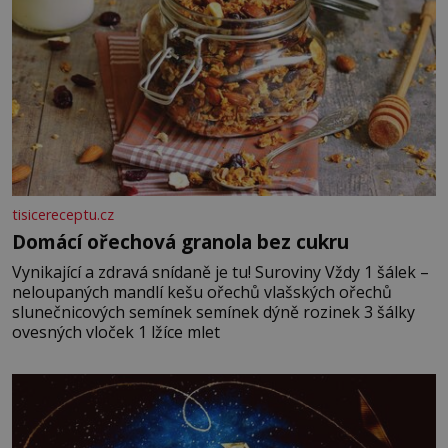
tisicereceptu.cz
Domácí ořechová granola bez cukru
Vynikající a zdravá snídaně je tu! Suroviny Vždy 1 šálek –
neloupaných mandlí kešu ořechů vlašských ořechů
slunečnicových semínek semínek dýně rozinek 3 šálky
ovesných vloček 1 lžíce mlet