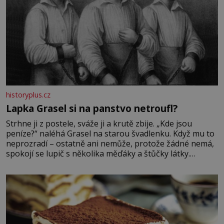
historyplus.cz
Lapka Grasel si na panstvo netroufl?
Strhne ji z postele, sváže ji a krutě zbije. „Kde jsou
peníze?“ naléhá Grasel na starou švadlenku. Když mu to
neprozradí – ostatně ani nemůže, protože žádné nemá,
spokojí se lupič s několika měďáky a štůčky látky.
Zraněná žena pár dní nato umírá. Je to muž nebývale
krutý. Jeho činy budí hrůzu ještě dlouho po jeho smrti