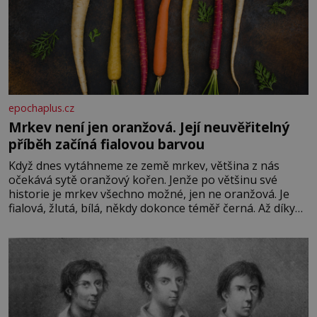
epochaplus.cz
Mrkev není jen oranžová. Její neuvěřitelný
příběh začíná fialovou barvou
Když dnes vytáhneme ze země mrkev, většina z nás
očekává sytě oranžový kořen. Jenže po většinu své
historie je mrkev všechno možné, jen ne oranžová. Je
fialová, žlutá, bílá, někdy dokonce téměř černá. Až díky
stovkám let pečlivého šlechtění se z ní stává zelenina,
bez které si českou zahradu ani nedokážeme představit.
Její příběh je