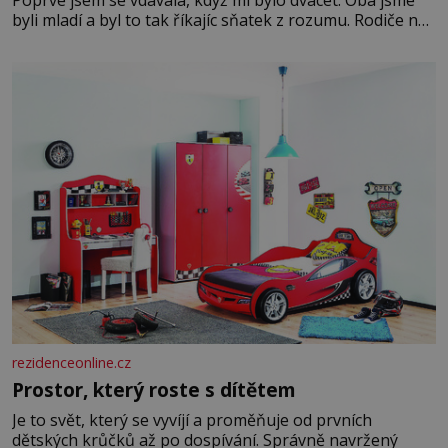
byli mladí a byl to tak říkajíc sňatek z rozumu. Rodiče nás
dali dohromady, Toník byl dobře zaopatřený mladý muž.
Manželství nám oběma moc nesvědčilo, brzy jsme zjistili,
že
rezidenceonline.cz
Prostor, který roste s dítětem
Je to svět, který se vyvíjí a proměňuje od prvních
dětských krůčků až po dospívání. Správně navržený