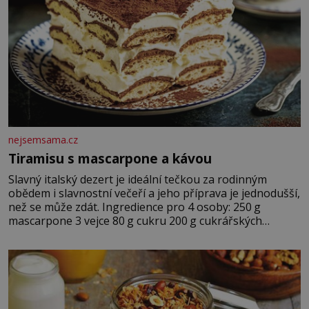
nejsemsama.cz
Tiramisu s mascarpone a kávou
Slavný italský dezert je ideální tečkou za rodinným
obědem i slavnostní večeří a jeho příprava je jednodušší,
než se může zdát. Ingredience pro 4 osoby: 250 g
mascarpone 3 vejce 80 g cukru 200 g cukrářských
piškotů 250 ml silné kávy 2 lžíce amaretta kakao na
posypání Postup: Oddělte žloutky od bílků. Žloutky
vyšlehejte s cukrem do světlé pěny a postupně do nich
vmíchejte mascarpone, aby vznikl hladký