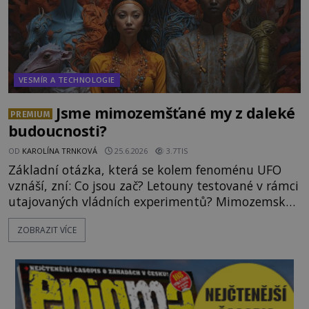
VESMÍR A TECHNOLOGIE
Jsme mimozemšťané my z daleké
PREMIUM
budoucnosti?
OD
KAROLÍNA TRNKOVÁ
25.6.2026
3.7TIS
Základní otázka, která se kolem fenoménu UFO
vznáší, zní: Co jsou zač? Letouny testované v rámci
utajovaných vládních experimentů? Mimozemské
vesmírné lodě plnící na Zemi nám neznámý úkol?
ZOBRAZIT VÍCE
Skokani mezi dimenzemi, putující po mostech
skrze reality do paralelních světů? O všech těchto
možnostech již desítky let vzrušeně diskutují
vědci, ufologo