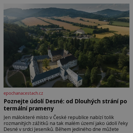
epochanacestach.cz
Poznejte údolí Desné: od Dlouhých strání po
termální prameny
Jen málokteré místo v České republice nabízí tolik
rozmanitých zážitků na tak malém území jako údolí řeky
Desné v srdci Jeseníků. Během jediného dne můžete