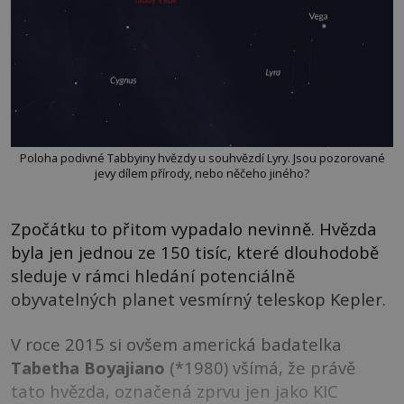
Poloha podivné Tabbyiny hvězdy u souhvězdí Lyry. Jsou pozorované
jevy dílem přírody, nebo něčeho jiného?
Zpočátku to přitom vypadalo nevinně. Hvězda
byla jen jednou ze 150 tisíc, které dlouhodobě
sleduje v rámci hledání potenciálně
obyvatelných planet vesmírný teleskop Kepler.
V roce 2015 si ovšem americká badatelka
Tabetha Boyajiano
(*1980) všímá, že právě
tato hvězda, označená zprvu jen jako KIC