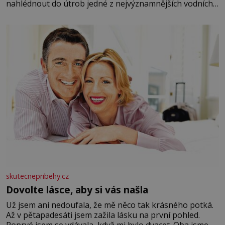
nahlédnout do útrob jedné z nejvýznamnějších vodních
elektráren v Evropě, vydat se na horské hřebeny, projet
se na koloběžce a den zakončit poznáváním památek ve
Velkých Losinách nebo v termálním
skutecnepribehy.cz
Dovolte lásce, aby si vás našla
Už jsem ani nedoufala, že mě něco tak krásného potká.
Až v pětapadesáti jsem zažila lásku na první pohled.
Poprvé jsem se vdávala, když mi bylo dvacet. Oba jsme