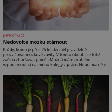
panidomu.cz
Nedovolte mozku stárnout
Každý, komu je přes 25 let, by měl pravidelně
procvičovat mozkové závity. V tomto období se totiž
začíná zhoršovat paměť. Možná máte problém
vzpomenout si na jméno kolegy z práce. Nebo marně v
paměti lovíte název knížky, kterou jste nedávno přečetli.
Je to opravdu tak, s věkem jako kdyby se paměť
rozhodla stávkovat. Cvičte