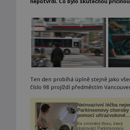
nepotvrdí. Co bylo skutečnou příčinou 
Ten den probíhá úplně stejně jako vše
číslo 98 projíždí předměstím Vancouve
Neinvazivní léčba neje
Parkinsonovy choroby
pomocí ultrazvukové
„helmy“
Ke zmírnění třesu, který
doprovází Parkinsonovu