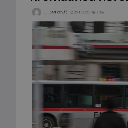
od
DAN KOVÁČ
25.11.2023
3.3tis