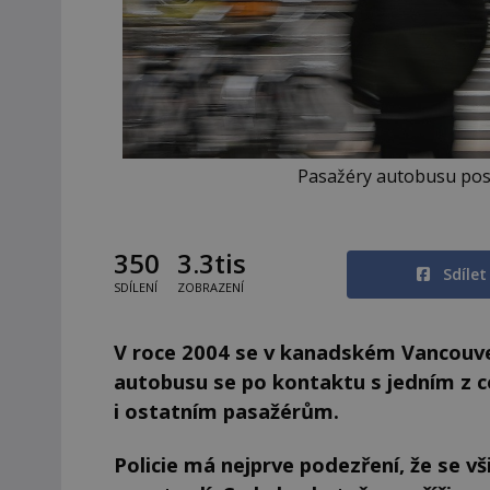
Pasažéry autobusu post
350
3.3tis
Sdíle
SDÍLENÍ
ZOBRAZENÍ
V roce 2004 se v kanadském Vancouver
autobusu se po kontaktu s jedním z ce
i ostatním pasažérům.
Policie má nejprve podezření, že se vš