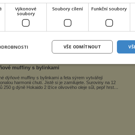
é
Výkonové
Soubory cílení
Funkční soubory
soubory
dva, kteří se na místo dostaví, začnou záhy
ící. Během prvních několika hodin onemocní každý,
nářů!
ODROBNOSTI
VŠE ODMÍTNOUT
VŠ
ňové muffiny s bylinkami
né dýňové muffiny s bylinkami a feta sýrem vytvářejí
alou harmonii chutí. Jistě si je zamilujete. Suroviny na 12
ů 250 g dýně Hokaido 2 lžíce olivového oleje sůl, pepř hrst
ekaných špen...