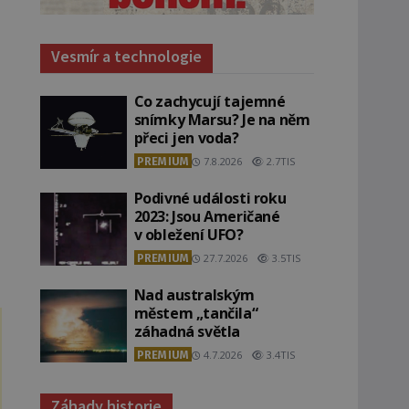
Vesmír a technologie
Co zachycují tajemné
snímky Marsu? Je na něm
přeci jen voda?
PREMIUM
7.8.2026
2.7TIS
Podivné události roku
2023: Jsou Američané
v obležení UFO?
PREMIUM
27.7.2026
3.5TIS
Nad australským
městem „tančila“
záhadná světla
PREMIUM
4.7.2026
3.4TIS
Záhady historie