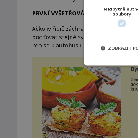
Nezbytně nutn
PRVNÍ VYŠETŘOVÁNÍ
soubory
Ačkoliv řidič záchranáře varuje, první 
pociťovat stejné symptomy jako cestuj
kdo se k autobusu přiblíží, včetně novi
ZOBRAZIT P
Dý
Sla
dokon
kus
nas