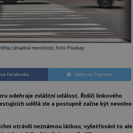
ihla záhadná nevolnost, foto Pixabay
t na Facebooku
Sdílet na Twitteru
u odehraje zvláštní událost. Řidiči linkového
stujících udělá zle a postupně začne být nevolno
ichni otrávili neznámou látkou, vyšetřování to ale