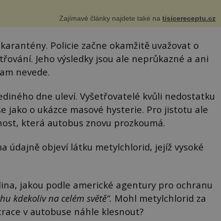
Zajímavé články najdete také na
tisicereceptu.cz
 karantény. Policie začne okamžitě uvažovat o
třování. Jeho výsledky jsou ale neprůkazné a ani
am nevede.
iného dne uleví. Vyšetřovatelé kvůli nedostatku
 jako o ukázce masové hysterie. Pro jistotu ale
nost, která autobus znovu prozkoumá.
a údajně objeví látku metylchlorid, jejíž vysoké
dina, jakou podle americké agentury pro ochranu
u kdekoliv na celém světě“.
Mohl metylchlorid za
trace v autobuse náhle klesnout?