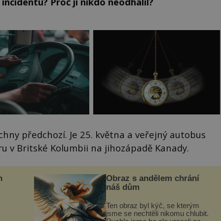
incidentu? Proč ji nikdo neodhalil?
chny předchozí. Je 25. května a veřejný autobus
ru v Britské Kolumbii na jihozápadě Kanady.
n
Obraz s andělem chrání
náš dům
Ten obraz byl kýč, se kterým
jsme se nechtěli nikomu chlubit.