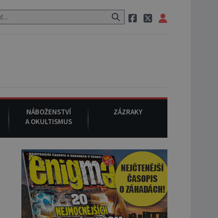
onem, při němž umírá i těhotná herečka Sharon Tate.
9. srpna 1
NÁBOŽENSTVÍ
ZÁZRAKY
A OKULTISMUS