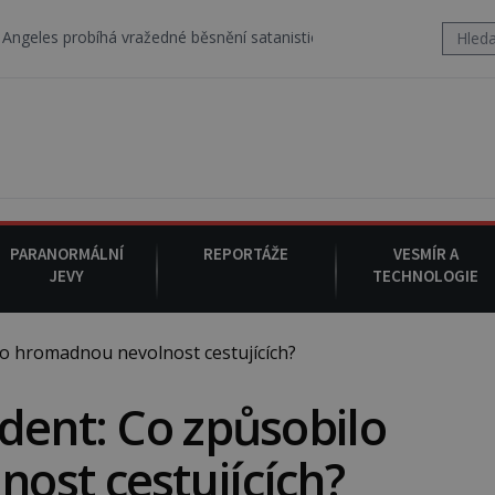
há vražedné běsnění satanistického gangu vedeného Charlesem Mans
PARANORMÁLNÍ
REPORTÁŽE
VESMÍR A
JEVY
TECHNOLOGIE
o hromadnou nevolnost cestujících?
dent: Co způsobilo
ost cestujících?