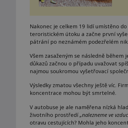
Nakonec je celkem 19 lidí umístěno do
teroristickém útoku a začne první vyše
pátrání po neznámém podezřelém nik
Všem zasaženým se následně během jed
důkazů začnou o případu uvažovat spíše
najmou soukromou vyšetřovací společ
Výsledky zmatou všechny ještě víc. Firm
koncentrace mohou být smrtelné.
V autobuse je ale naměřena nízká hla
životního prostředí
„nalezneme ve vzduch
otravu cestujících? Mohla jeho koncen