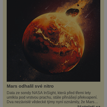
Mars odhalil své nitro
Data ze sondy NASA InSight, která před třemi lety
umlkla pod vrstvou prachu, stále přinášejí překvapení.
Dva nezávislé vědecké týmy nyní oznámily, že Mars
má nejen plášť plný trosek z dávných impaktů,...
21stoleti.cz