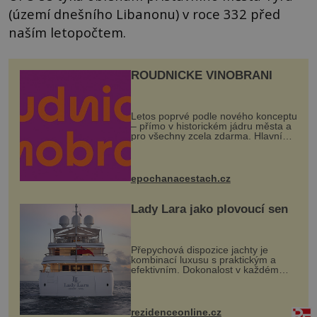
(území dnešního Libanonu) v roce 332 před
naším letopočtem.
ROUDNICKÉ VINOBRANÍ
Letos poprvé podle nového konceptu
– přímo v historickém jádru města a
pro všechny zcela zdarma. Hlavní
program se odehraje na Karlově a
Husově náměstí. Návštěvníci se
mohou těšit na víno, burčák, pes...
epochanacestach.cz
Lady Lara jako plovoucí sen
Přepychová dispozice jachty je
kombinací luxusu s praktickým a
efektivním. Dokonalost v každém
detailu představuje značka Fendi
Casa, kterou byly vybaveny její
paluby. Monacký přístav nabízí
každoročn...
rezidenceonline.cz