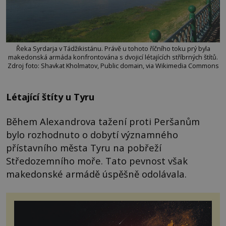
Řeka Syrdarja v Tádžikistánu. Právě u tohoto říčního toku prý byla
makedonská armáda konfrontována s dvojicí létajících stříbrných štítů.
Zdroj foto: Shavkat Kholmatov, Public domain, via Wikimedia Commons
Létající štíty u Tyru
Během Alexandrova tažení proti Peršanům
bylo rozhodnuto o dobytí významného
přístavního města Tyru na pobřeží
Středozemního moře. Tato pevnost však
makedonské armádě úspěšně odolávala.