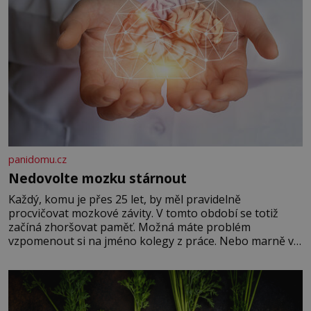
panidomu.cz
Nedovolte mozku stárnout
Každý, komu je přes 25 let, by měl pravidelně
procvičovat mozkové závity. V tomto období se totiž
začíná zhoršovat paměť. Možná máte problém
vzpomenout si na jméno kolegy z práce. Nebo marně v
paměti lovíte název knížky, kterou jste nedávno přečetli.
Je to opravdu tak, s věkem jako kdyby se paměť
rozhodla stávkovat. Cvičte