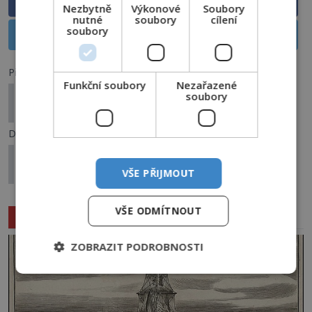
Sdílet na Facebooku
Nezbytně
Výkonové
Soubory
nutné
soubory
cílení
soubory
Sdílet na X
Předchozí článek
Funkční soubory
Nezařazené
Vancouverský incident: Co způsobilo hromadnou
soubory
nevolnost cestujících?
Další článek
10 vrahů, které prý pomohli usvědčit duchové
jejich obětí!
VŠE PŘIJMOUT
VŠE ODMÍTNOUT
Související články
ZOBRAZIT PODROBNOSTI