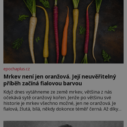
epochaplus.cz
Mrkev není jen oranžová. Její neuvěřitelný
příběh začíná fialovou barvou
Když dnes vytáhneme ze země mrkev, většina z nás
očekává sytě oranžový kořen. Jenže po většinu své
historie je mrkev všechno možné, jen ne oranžová. Je
fialová, žlutá, bílá, někdy dokonce téměř černá. Až díky
stovkám let pečlivého šlechtění se z ní stává zelenina,
bez které si českou zahradu ani nedokážeme představit.
Její příběh je