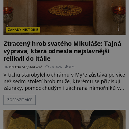
ZÁHADY HISTORIE
Ztracený hrob svatého Mikuláše: Tajná
výprava, která odnesla nejslavnější
relikvii do Itálie
OD
HELENA STEJSKALOVÁ
7.8.2026
878
V tichu starobylého chrámu v Myře zůstává po více
než sedm století hrob muže, kterému se připisují
zázraky, pomoc chudým i záchrana námořníků v
bouřích. Pak ale přichází rok 1087 a klidné místo
ZOBRAZIT VÍCE
se mění v dějiště podivné noční výpravy. Skupina
italských námořníků otevírá hrob svatého
Mikuláše a odváží jeho ostatky přes moře do Bari.
Je to zbožná záchrana před nebezpečím, nebo
promyšlená krádež,