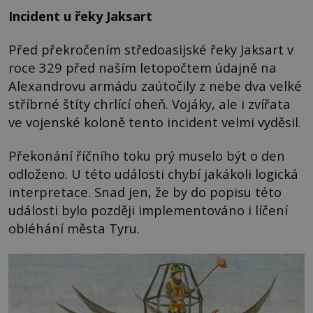
Incident u řeky Jaksart
Před překročením středoasijské řeky Jaksart v
roce 329 před naším letopočtem údajně na
Alexandrovu armádu zaútočily z nebe dva velké
stříbrné štíty chrlící oheň. Vojáky, ale i zvířata
ve vojenské koloně tento incident velmi vyděsil.
Překonání říčního toku prý muselo být o den
odloženo. U této události chybí jakákoli logická
interpretace. Snad jen, že by do popisu této
události bylo později implementováno i líčení
obléhání města Tyru.