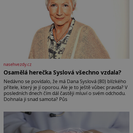
nasehvezdy.cz
Osamělá herečka Syslová všechno vzdala?
Nedávno se povídalo, že má Dana Syslová (80) blízkého
přítele, který je jí oporou. Ale je to ještě vůbec pravda? V
posledních dnech čím dál častěji mluví o svém odchodu.
Dohnala ji snad samota? Půs