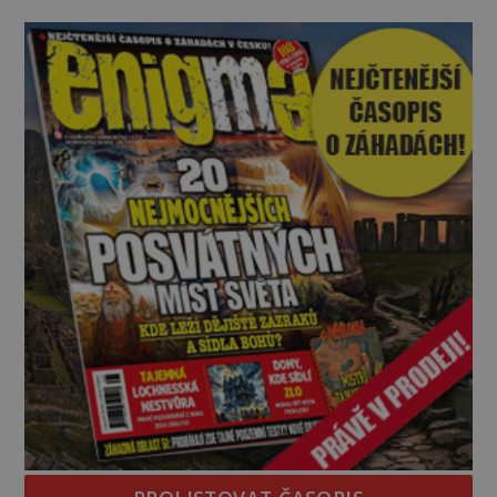
nepřítele přesvědčili, že uvnitř města je jídla stále
dost. Čas pracuje pro obléhatele. Ve městě ubývají
zásoby a každý den znamená další porci strádá