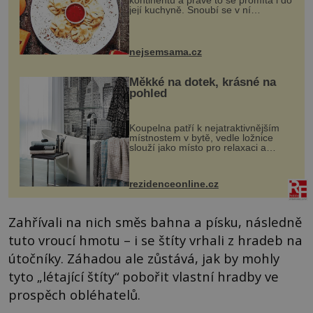
kontinentů a právě to se promítá i do
její kuchyně. Snoubí se v ní
evropské a asijské chutě a díky tomu
vznikají rozmanité a chuťově bohaté
pokrmy, které rozhodně st...
nejsemsama.cz
Měkké na dotek, krásné na
pohled
Koupelna patří k nejatraktivnějším
místnostem v bytě, vedle ložnice
slouží jako místo pro relaxaci a
odpočinek. Koupelnový textil –
ručníky, osušky a koberečky –
mohou jako mávnutím kouzelného
rezidenceonline.cz
proutku...
Zahřívali na nich směs bahna a písku, následně
tuto vroucí hmotu – i se štíty vrhali z hradeb na
útočníky. Záhadou ale zůstává, jak by mohly
tyto „létající štíty“ pobořit vlastní hradby ve
prospěch obléhatelů.