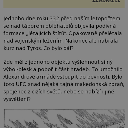
Jednoho dne roku 332 před naším letopočtem
se nad táborem obléhatelů objevila podivná
formace „létajících štítů“. Opakovaně přelétala
nad vojenským ležením. Nakonec ale nabrala
kurz nad Tyros. Co bylo dál?
Zde měl z jednoho objektu vyšlehnout silný
výboj-blesk a pobořit část hradeb. To umožnilo
Alexandrově armádě vstoupit do pevnosti. Bylo
toto UFO snad nějaká tajná makedonská zbraň,
spojenec z cizích světů, nebo se nabízí i jiné
vysvětlení?