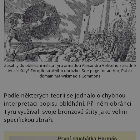
Zasáhly do obléhání města Tyru armádou Alexandra Velikého záhadné
létající štíty? Zdroj ilustračního obrázku: See page for author, Public
domain, via Wikimedia Commons
Podle některých teorií se jednalo o chybnou
interpretaci popisu obléhání. Při něm obránci
Tyru využívali svoje bronzové štíty jako velmi
specifickou zbraň.
První sluchátka Hermés