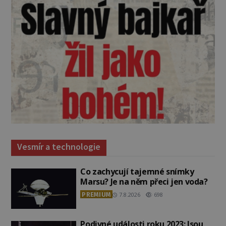
Vesmír a technologie
Co zachycují tajemné snímky
Marsu? Je na něm přeci jen voda?
PREMIUM
7.8.2026
698
Podivné události roku 2023: Jsou