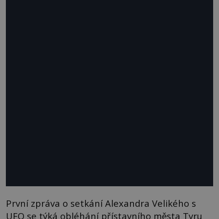
První zpráva o setkání Alexandra Velikého s
UFO se týká obléhání přístavního města Tyru