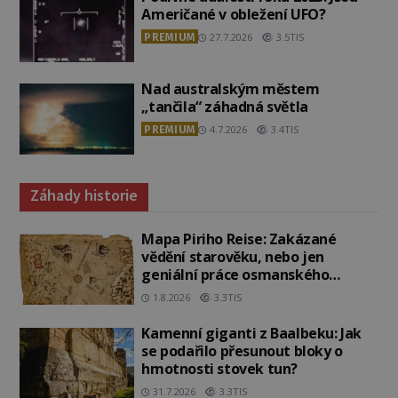
Američané v obležení UFO?
PREMIUM
27.7.2026
3.5TIS
Nad australským městem
„tančila“ záhadná světla
PREMIUM
4.7.2026
3.4TIS
Záhady historie
Mapa Piriho Reise: Zakázané
vědění starověku, nebo jen
geniální práce osmanského
admirála?
1.8.2026
3.3TIS
Kamenní giganti z Baalbeku: Jak
se podařilo přesunout bloky o
hmotnosti stovek tun?
31.7.2026
3.3TIS