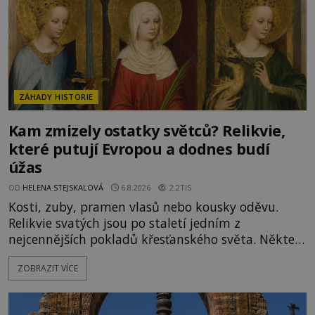
ZÁHADY HISTORIE
Kam zmizely ostatky světců? Relikvie,
které putují Evropou a dodnes budí
úžas
OD
HELENA STEJSKALOVÁ
6.8.2026
2.2TIS
Kosti, zuby, pramen vlasů nebo kousky oděvu.
Relikvie svatých jsou po staletí jedním z
nejcennějších pokladů křesťanského světa. Některé
mají pečlivě doloženou historii, jiné provází
ZOBRAZIT VÍCE
záhady, krádeže i nečekané objevy. Jejich osudy
připomínají dobrodružné romány, přesto se opírají
o skutečné historické události. Ve středověké