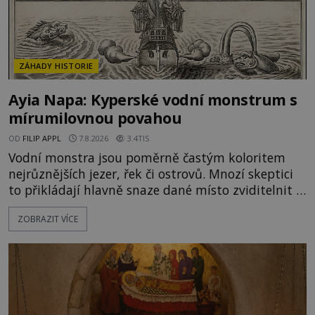
ZÁHADY HISTORIE
Ayia Napa: Kyperské vodní monstrum s
mírumilovnou povahou
OD
FILIP APPL
7.8.2026
3.4TIS
Vodní monstra jsou poměrně častým koloritem
nejrůznějších jezer, řek či ostrovů. Mnozí skeptici
to přikládají hlavně snaze dané místo zviditelnit a
přitáhnout k němu pozornost záhadám
ZOBRAZIT VÍCE
nakloněných turistů. Je to také případ kyperského
tvora jménem Ayia Napa? Nebo se může za
legendami o něm ukrývat nějaký pravdivý základ?
V blízkosti Mysu Greco, jak se přez