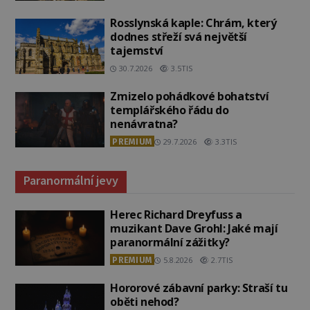
Rosslynská kaple: Chrám, který
dodnes střeží svá největší
tajemství
30.7.2026
3.5TIS
Zmizelo pohádkové bohatství
templářského řádu do
nenávratna?
PREMIUM
29.7.2026
3.3TIS
Paranormální jevy
Herec Richard Dreyfuss a
muzikant Dave Grohl: Jaké mají
paranormální zážitky?
PREMIUM
5.8.2026
2.7TIS
Hororové zábavní parky: Straší tu
oběti nehod?