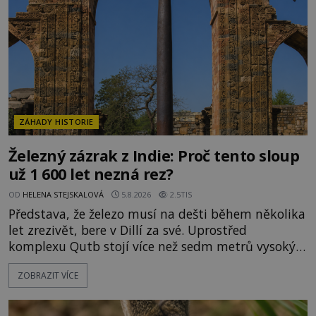
Evropě mají relikvie mimořádnou hodnotu. Nejsou
jen předmětem úcty
ZÁHADY HISTORIE
Železný zázrak z Indie: Proč tento sloup
už 1 600 let nezná rez?
OD
HELENA STEJSKALOVÁ
5.8.2026
2.5TIS
Představa, že železo musí na dešti během několika
let zrezivět, bere v Dillí za své. Uprostřed
komplexu Qutb stojí více než sedm metrů vysoký
železný sloup, který už přibližně 1 600 let odolává
ZOBRAZIT VÍCE
počasí s jen nepatrnými stopami koroze. Jeho
mimořádná trvanlivost dlouho živí legendy o
ztracených technologiích či tajemných