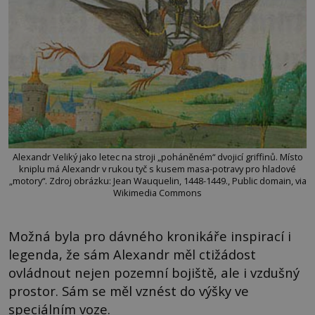
Alexandr Veliký jako letec na stroji „poháněném“ dvojicí griffinů. Místo
kniplu má Alexandr v rukou tyč s kusem masa-potravy pro hladové
„motory“. Zdroj obrázku: Jean Wauquelin, 1448-1449., Public domain, via
Wikimedia Commons
Možná byla pro dávného kronikáře inspirací i
legenda, že sám Alexandr měl ctižádost
ovládnout nejen pozemní bojiště, ale i vzdušný
prostor. Sám se měl vznést do výšky ve
speciálním voze.