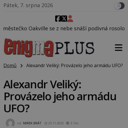
Pátek, 7. srpna 2026
e z nebe snáší podivná rosolovitá látka neznámého 
Domů
Alexandr Veliký: Provázelo jeho armádu UFO?
Alexandr Veliký:
Provázelo jeho armádu
UFO?
od
MIREK BRÁT
25.11.2023
3.1tis