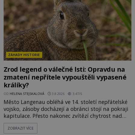
materiálech. Moderní metalurgie však ukazuje, že
skutečné vysvětlení je ješt
ZÁHADY HISTORIE
Zrod legend o válečné lsti: Opravdu na
zmatení nepřítele vypouštěli vypasené
králíky?
OD
HELENA STEJSKALOVÁ
3.8.2026
3.4TIS
Město Langenau obléhá ve 14. století nepřátelské
vojsko, zásoby docházejí a obránci stojí na pokraji
kapitulace. Přesto nakonec zvítězí chytrost nad
hrubou silou. Podle staré německé legendy vypustí
ZOBRAZIT VÍCE
obyvatelé za hradby dobře živeného králíka, aby