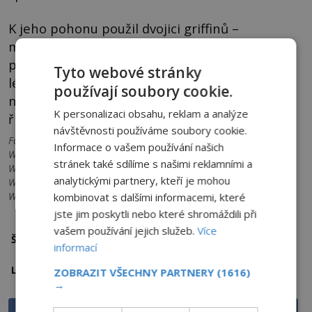
K jeho pohonu použil dvojici griffinů –
mystických tvorů, v jejichž tělech bylo patrné
propojení lva a orla. Když už Alexandr Veliký
Tyto webové stránky
létal, bylo nutné mu vytvořit i rovnocenného
používají soubory cookie.
nepřítele – létající stříbrné štíty alias UFO, co
K personalizaci obsahu, reklam a analýze
říkáte?
návštěvnosti používáme soubory cookie.
Foto: 1 - Jean Wauquelin, 1448-1449., Public domain, via
Informace o vašem používání našich
Wikimedia Commons, 2 - Shavkat Kholmatov, Public domain, via
stránek také sdílíme s našimi reklamními a
Wikimedia Commons, 3 -See page for author, Public domain, via
analytickými partnery, kteří je mohou
Wikimedia Commons, 4 - Jean Colombe, Public domain, via
Wikimedia Commons
kombinovat s dalšími informacemi, které
jste jim poskytli nebo které shromáždili při
vašem používání jejich služeb.
Více
Alexandr Veliký
incidenty s UFO
Štítky:
informací
Kazachstán
Libanon
Lokalita:
ZOBRAZIT VŠECHNY PARTNERY
(1616)
→