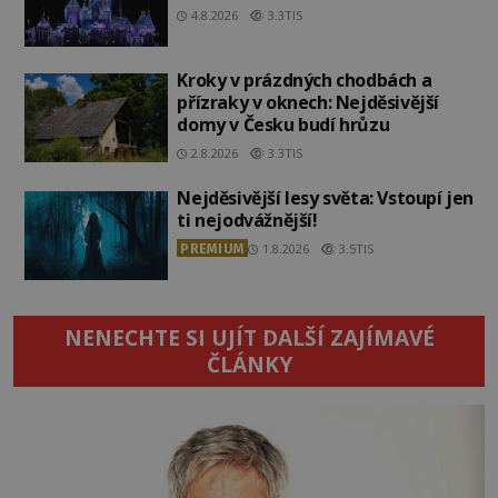
4.8.2026
3.3TIS
Kroky v prázdných chodbách a
přízraky v oknech: Nejděsivější
domy v Česku budí hrůzu
2.8.2026
3.3TIS
Nejděsivější lesy světa: Vstoupí jen
ti nejodvážnější!
PREMIUM
1.8.2026
3.5TIS
NENECHTE SI UJÍT DALŠÍ ZAJÍMAVÉ
ČLÁNKY