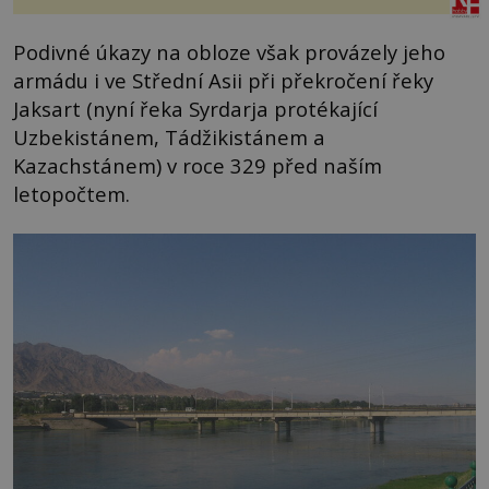
Podivné úkazy na obloze však provázely jeho
armádu i ve Střední Asii při překročení řeky
Jaksart (nyní řeka Syrdarja protékající
Uzbekistánem, Tádžikistánem a
Kazachstánem) v roce 329 před naším
letopočtem.