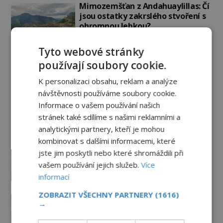
Mimozemšťan z Andahuaylillas: Čí
jsou ostatky zakrslého stvoření s
ohromnou lebkou?
PREMIUM
26.6.2026
2.9TIS
Tyto webové stránky
používají soubory cookie.
Záhady historie
K personalizaci obsahu, reklam a analýze
Rosslynská kaple: Chrám, který
návštěvnosti používáme soubory cookie.
dodnes střeží svá největší
Informace o vašem používání našich
tajemství
stránek také sdílíme s našimi reklamními a
30.7.2026
3.5TIS
analytickými partnery, kteří je mohou
kombinovat s dalšími informacemi, které
Zmizelo pohádkové bohatství
jste jim poskytli nebo které shromáždili při
templářského řádu do
nenávratna?
vašem používání jejich služeb.
Více
informací
PREMIUM
29.7.2026
3.3TIS
ZOBRAZIT VŠECHNY PARTNERY
(1616)
Neznámé podzemní prostory pod
→
klášterem v Plasích: Skrývá se pod
zemí ještě něco?