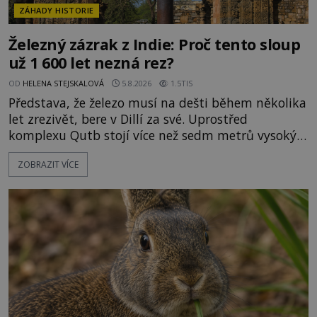
ZÁHADY HISTORIE
Železný zázrak z Indie: Proč tento sloup
už 1 600 let nezná rez?
OD
HELENA STEJSKALOVÁ
5.8.2026
1.5TIS
Představa, že železo musí na dešti během několika
let zrezivět, bere v Dillí za své. Uprostřed
komplexu Qutb stojí více než sedm metrů vysoký
železný sloup, který už přibližně 1 600 let odolává
ZOBRAZIT VÍCE
počasí s jen nepatrnými stopami koroze. Jeho
mimořádná trvanlivost dlouho živí legendy o
ztracených technologiích či tajemných
materiálech. Moderní metalurgie však ukazuje, že
skutečné vysvětlení je ješt