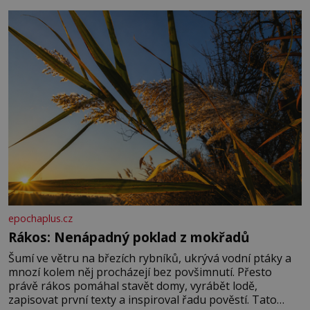
základní složky– sodík a chlór – jsou zásadní pro
správné hospodaření
epochaplus.cz
Rákos: Nenápadný poklad z mokřadů
Šumí ve větru na březích rybníků, ukrývá vodní ptáky a
mnozí kolem něj procházejí bez povšimnutí. Přesto
právě rákos pomáhal stavět domy, vyrábět lodě,
zapisovat první texty a inspiroval řadu pověstí. Tato