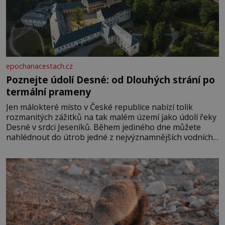
epochanacestach.cz
Poznejte údolí Desné: od Dlouhých strání po
termální prameny
Jen málokteré místo v České republice nabízí tolik
rozmanitých zážitků na tak malém území jako údolí řeky
Desné v srdci Jeseníků. Během jediného dne můžete
nahlédnout do útrob jedné z nejvýznamnějších vodních
elektráren v Evropě, vydat se na horské hřebeny, projet
se na koloběžce a den zakončit poznáváním památek ve
Velkých Losinách nebo v termálním