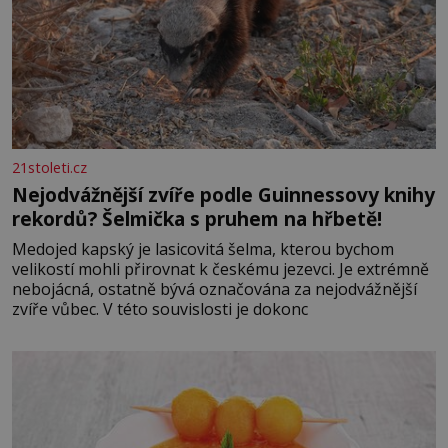
21stoleti.cz
Nejodvážnější zvíře podle Guinnessovy knihy
rekordů? Šelmička s pruhem na hřbetě!
Medojed kapský je lasicovitá šelma, kterou bychom
velikostí mohli přirovnat k českému jezevci. Je extrémně
nebojácná, ostatně bývá označována za nejodvážnější
zvíře vůbec. V této souvislosti je dokonc