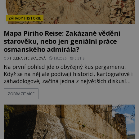
ZÁHADY HISTORIE
Mapa Piriho Reise: Zakázané vědění
starověku, nebo jen geniální práce
osmanského admirála?
OD
HELENA STEJSKALOVÁ
1.8.2026
3.3TIS
Na první pohled jde o obyčejný kus pergamenu.
Když se na něj ale podívají historici, kartografové i
záhadologové, začíná jedna z největších diskusí
moderní historie. Osmanský admirál Piri Reis roku
ZOBRAZIT VÍCE
1513 kreslí mapu světa, která překvapuje
přesností pobřeží Afriky a Jižní Ameriky. Někteří v
ní vidí důkaz ztracené civilizace nebo dokonce
znalost Antarktidy dávno před jejím objevením.
Jiní tvrdí,