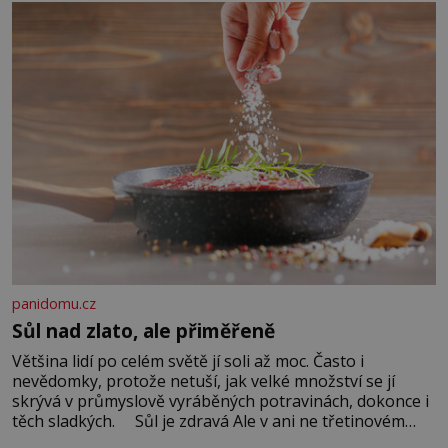
Když se ke mně doneslo, že si manžel pořídil milenku,
panidomu.cz
Sůl nad zlato, ale přiměřeně
Většina lidí po celém světě jí soli až moc. Často i
nevědomky, protože netuší, jak velké množství se jí
skrývá v průmyslově vyráběných potravinách, dokonce i
těch sladkých. Sůl je zdravá Ale v ani ne třetinovém
množství, než je pro většinu populace běžné. Její