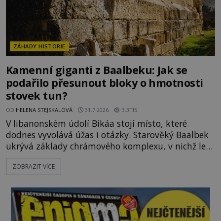
ZÁHADY HISTORIE
Kamenní giganti z Baalbeku: Jak se
podařilo přesunout bloky o hmotnosti
stovek tun?
OD
HELENA STEJSKALOVÁ
31.7.2026
3.3TIS
V libanonském údolí Bikáa stojí místo, které
dodnes vyvolává úžas i otázky. Starověký Baalbek
ukrývá základy chrámového komplexu, v nichž leží
kameny tak obrovské, že se zdá téměř nemožné je
ZOBRAZIT VÍCE
přesunout. Některé bloky váží kolem tisíce tun,
jeden z nedávno prozkoumaných kamenných
kolosů dokonce odhadem až 1650 tun. Jak lidé bez
moderních strojů dokázali takové giganty vytesat,
dopravit a přesně u