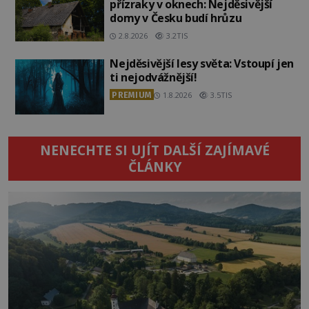
přízraky v oknech: Nejděsivější
domy v Česku budí hrůzu
2.8.2026
3.2TIS
Nejděsivější lesy světa: Vstoupí jen
ti nejodvážnější!
PREMIUM
1.8.2026
3.5TIS
NENECHTE SI UJÍT DALŠÍ ZAJÍMAVÉ
ČLÁNKY