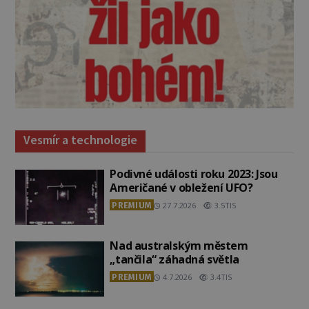
Vesmír a technologie
Podivné události roku 2023: Jsou
Američané v obležení UFO?
PREMIUM
27.7.2026
3.5TIS
Nad australským městem
„tančila“ záhadná světla
PREMIUM
4.7.2026
3.4TIS