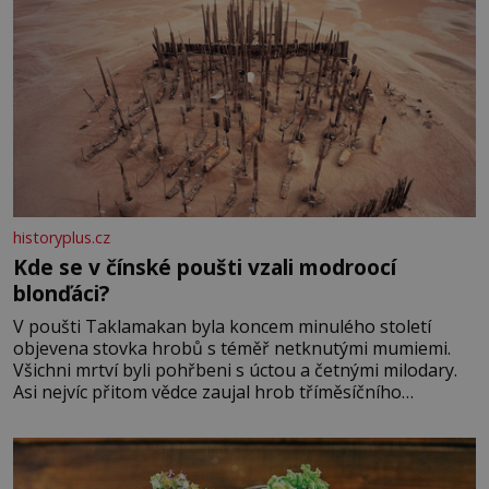
historyplus.cz
Kde se v čínské poušti vzali modroocí
blonďáci?
V poušti Taklamakan byla koncem minulého století
objevena stovka hrobů s téměř netknutými mumiemi.
Všichni mrtví byli pohřbeni s úctou a četnými milodary.
Asi nejvíc přitom vědce zaujal hrob tříměsíčního
chlapečka s modrou filcovou čapkou, z níž se draly
blonďaté vlásky. Fakt, že jsou těla dávných lidí nesmírně
dobře zachovalá, přičítají odborníci zdejším klimatickým
podmínkám. Sucho, prosolené písky a extrémně