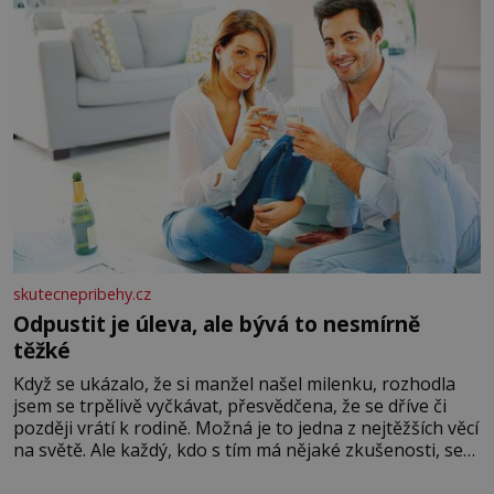
skutecnepribehy.cz
Odpustit je úleva, ale bývá to nesmírně
těžké
Když se ukázalo, že si manžel našel milenku, rozhodla
jsem se trpělivě vyčkávat, přesvědčena, že se dříve či
později vrátí k rodině. Možná je to jedna z nejtěžších věcí
na světě. Ale každý, kdo s tím má nějaké zkušenosti, se
zapřísahá, že pokud odpustíte, znatelně se vám uleví.