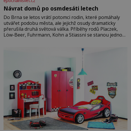
epochalnisvet.cz
Návrat domů po osmdesáti letech
Do Brna se letos vrátí potomci rodin, které pomáhaly
utvářet podobu města, ale jejichž osudy dramaticky
přerušila druhá světová válka. Příběhy rodů Placzek,
Löw-Beer, Fuhrmann, Kohn a Stiassni se stanou jednou
z hlavních dramaturgických linií festivalu židovské
kultury ŠTETL FEST 2026. Některé návraty nejsou
jednoduché. Místa, která si člověk pamatuje z rodinných
vyprávění, už dávno