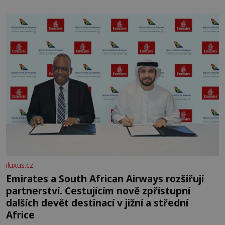
skromná, ale užitečná rostlina provází člověka už tisíce
let. Většina lidí vnímá rákos jen jako obyčejnou kulisu
letního koupání. Stačí se však podívat
iluxus.cz
Emirates a South African Airways rozšiřují
partnerství. Cestujícím nově zpřístupní
dalších devět destinací v jižní a střední
Africe