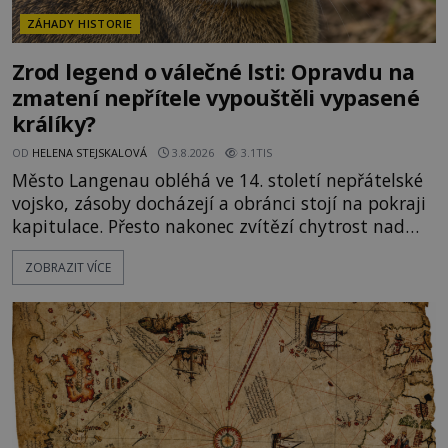
ZÁHADY HISTORIE
Zrod legend o válečné lsti: Opravdu na
zmatení nepřítele vypouštěli vypasené
králíky?
OD
HELENA STEJSKALOVÁ
3.8.2026
3.1TIS
Město Langenau obléhá ve 14. století nepřátelské
vojsko, zásoby docházejí a obránci stojí na pokraji
kapitulace. Přesto nakonec zvítězí chytrost nad
hrubou silou. Podle staré německé legendy vypustí
ZOBRAZIT VÍCE
obyvatelé za hradby dobře živeného králíka, aby
nepřítele přesvědčili, že uvnitř města je jídla stále
dost. Čas pracuje pro obléhatele. Ve městě ubývají
zásoby a každý den znamená další porci strádá