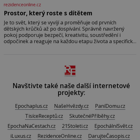
rezidenceonline.cz
Prostor, který roste s dítětem
Je to svět, který se vyvíjí a proměňuje od prvních
dětských krůčků až po dospívání. Správně navržený
pokoj podporuje bezpečí, kreativitu, soustředění i
odpočinek a reaguje na každou etapu života a specifické
potřeby dítěte. Pro nejmenší je klíčová jednoduchost,
měkkost a bezpečí, proto by pokoj miminka měl působit
především klidně a útulně. Předškolní věk je
Navštivte také naše další internetové
projekty:
Epochaplus.cz
NašeHvězdy.cz
PaníDomu.cz
TisíceReceptů.cz
SkutečnéPříběhy.cz
EpochaNaCestach.cz
21Stoleti.cz
EpochálníSvět.cz
iLuxus.cz
RezidenceOnline.cz
DarujteČasopis.cz