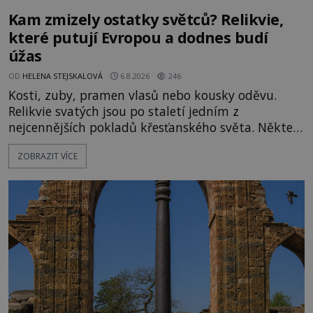
Kam zmizely ostatky světců? Relikvie,
které putují Evropou a dodnes budí
úžas
OD
HELENA STEJSKALOVÁ
6.8.2026
246
Kosti, zuby, pramen vlasů nebo kousky oděvu.
Relikvie svatých jsou po staletí jedním z
nejcennějších pokladů křesťanského světa. Některé
mají pečlivě doloženou historii, jiné provází
ZOBRAZIT VÍCE
záhady, krádeže i nečekané objevy. Jejich osudy
připomínají dobrodružné romány, přesto se opírají
o skutečné historické události. Ve středověké
Evropě mají relikvie mimořádnou hodnotu. Nejsou
jen předmětem úcty