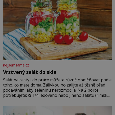
nejsemsama.cz
Vrstvený salát do skla
Salát na cesty i do práce můžete různě obměňovat podle
toho, co máte doma. Zálivkou ho zalijte až těsně před
podáváním, aby zeleninu nerozmočila. Na 2 porce
potřebujete: ✿ 1/4 ledového nebo jiného salátu (římský
salát, polníček…) ✿ 1 malá konzerva kukuřice ✿ ½
okurky ✿ 2 rajčata Zálivka: ✿ 4 lžíce olivového oleje ✿ 1
lžíci citronové šťávy ✿ ½ stroužku