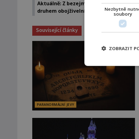
Aktuálně: Z bezejmenné příšery novým
Nezbytně nutn
druhem obojživelníka!
soubory
Související články
ZOBRAZIT P
PARANORMÁLNÍ JEVY