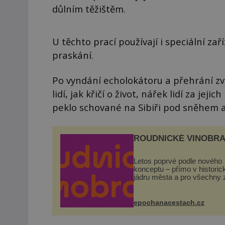
důlním těžištěm.
U těchto prací používají i speciální za
praskání.
Po vyndání echolokátoru a přehrání zvu
lidí, jak křičí o život, nářek lidí za j
peklo schované na Sibiři pod sněhem 
ROUDNICKÉ VINOBRA
Letos poprvé podle nového
konceptu – přímo v histori
jádru města a pro všechny 
zdarma. Hlavní program se
odehraje na Karlově a Hus
náměstí. Návštěvníci se m
epochanacestach.cz
těšit na víno, burčák, pes...