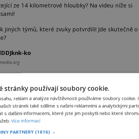
ázející ze 14 kilometrové hloubky? Na videu níže si
sami!
k jiných týmů, které zvuky potvrdili! Jde skutečně o
de?
lDDJknk-ko
kimedia.org
 stránky používají soubory cookie.
bsahu, reklam a analýze návštěvnosti používáme soubory cookie. 
šich stránek také sdílíme s našimi reklamními a analytickými partn
s dalšími informacemi, které jste jim poskytli nebo které shromá
Sdílet na X
lužeb.
Více informací
CHNY PARTNERY
(1616) →
Další článek