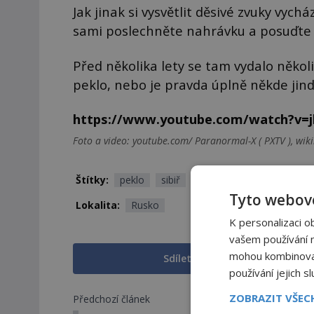
Jak jinak si vysvětlit děsivé zvuky vych
sami poslechněte nahrávku a posuďte 
Před několika lety se tam vydalo několi
peklo, nebo je pravda úplně někde jin
https://www.youtube.com/watch?v=j
Foto a video: youtube.com/ Paranormal-X ( PXTV ), wi
Štítky:
peklo
sibiř
video
zvuky
Tyto webové
Lokalita:
Rusko
K personalizaci o
vašem používání na
mohou kombinovat 
Sdílet na Facebooku
používání jejich s
ZOBRAZIT VŠE
Předchozí článek