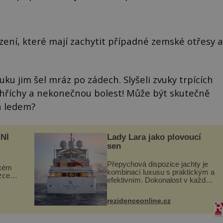
řízení, které mají zachytit případné zemské otřesy a
ku jim šel mráz po zádech. Slyšeli zvuky trpících
ejich hříchy a nekonečnou bolest! Může být skutečně
a ledem?
NÍ
Lady Lara jako plovoucí
sen
Přepychová dispozice jachty je
ckém
kombinací luxusu s praktickým a
zcela
efektivním. Dokonalost v každém
detailu představuje značka Fendi
ově
Casa, kterou byly vybaveny její
ohou
rezidenceonline.cz
paluby. Monacký přístav nabízí
každoročn...