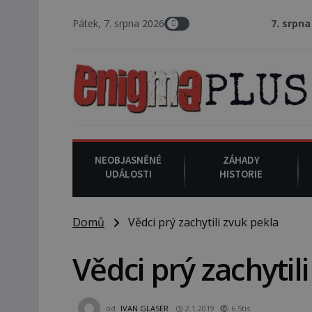
Pátek, 7. srpna 2026
7. srpna 1994
: Na ame
NEOBJASNĚNÉ
ZÁHADY
UDÁLOSTI
HISTORIE
Domů
Vědci prý zachytili zvuk pekla
Vědci prý zachytil
od
IVAN GLASER
2.1.2019
6.5tis