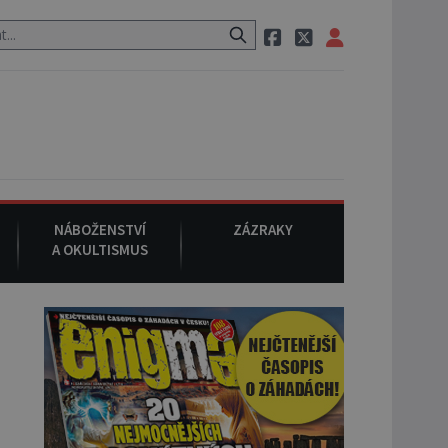
 neznámého původu.
7. srpna 1994
: Na americké městečko Oakville
NÁBOŽENSTVÍ
ZÁZRAKY
A OKULTISMUS