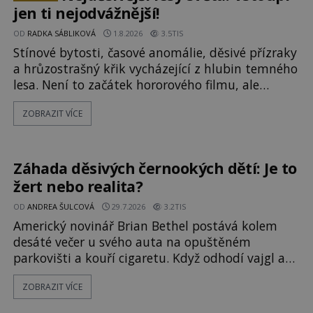
se svědectví ud
jen ti nejodvážnější!
OD
RADKA SÁBLIKOVÁ
1.8.2026
3.5TIS
Stínové bytosti, časové anomálie, děsivé přízraky
a hrůzostrašný křik vycházející z hlubin temného
lesa. Není to začátek hororového filmu, ale
události, které popisují návštěvníci lesů, které
ZOBRAZIT VÍCE
jsou označovány jako nejděsivější na světě. Lidé
bydlící v jejich blízkosti se jim i za bílého dne
obloukem vyhýbají! Už jste o těchto lesích slyšeli?
A odvážili byste se je navštívit? [gallery ids="17
Záhada děsivých černookých dětí: Je to
žert nebo realita?
OD
ANDREA ŠULCOVÁ
29.7.2026
3.2TIS
Americký novinář Brian Bethel postává kolem
desáté večer u svého auta na opuštěném
parkovišti a kouří cigaretu. Když odhodí vajgl a
chystá se nastoupit do auta, přijdou k němu dva
ZOBRAZIT VÍCE
mladí chlapci, kterým může být okolo 14 let.
„Pane, byl byste tak laskav a svezl nás domů? Je