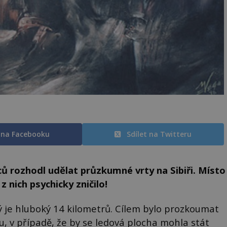
t na Facebooku
Sdílet na Twitteru
ů rozhodl udělat průzkumné vrty na Sibiři. Místo
z nich psychicky zničilo!
rý je hluboký 14 kilometrů. Cílem bylo prozkoumat
itu, v případě, že by se ledová plocha mohla stát