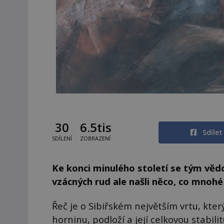
30
6.5tis
Sdíle
SDÍLENÍ
ZOBRAZENÍ
Ke konci minulého století se tým vědc
vzácných rud ale našli něco, co mnohé 
Řeč je o Sibiřském největším vrtu, kte
horninu, podloží a její celkovou stabil