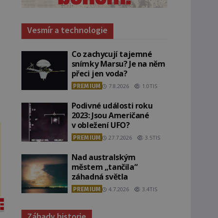
Vesmír a technologie
Co zachycují tajemné
snímky Marsu? Je na něm
přeci jen voda?
PREMIUM
7.8.2026
1.0TIS
Podivné události roku
2023: Jsou Američané
v obležení UFO?
PREMIUM
27.7.2026
3.5TIS
Nad australským
městem „tančila“
záhadná světla
PREMIUM
4.7.2026
3.4TIS
Záhady historie