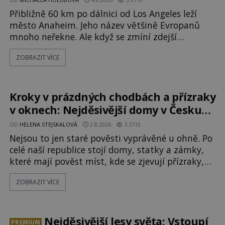
Přibližně 60 km po dálnici od Los Angeles leží
město Anaheim. Jeho název většině Evropanů
mnoho neřekne. Ale když se zmíní zdejší
Disneyland, je hned jasno. Zábavní park vyroste
ZOBRAZIT VÍCE
na poklidném místě bývalého sadu
pomerančovníků. Klid tu teď rozhodně nepanuje,
park navštíví kolem 17 000 000 zábavychtivých
lidí ročně. A ač je velká snaha to utajit, někteří z
Kroky v prázdných chodbách a přízraky
v oknech: Nejděsivější domy v Česku
budí hrůzu
OD
HELENA STEJSKALOVÁ
2.8.2026
3.3TIS
Nejsou to jen staré pověsti vyprávěné u ohně. Po
celé naší republice stojí domy, statky a zámky,
které mají pověst míst, kde se zjevují přízraky,
ozývají nevysvětlitelné zvuky nebo se dějí
ZOBRAZIT VÍCE
podivné jevy. Zatímco historici většinou hledají
racionální vysvětlení, záhadologové upozorňují,
že některé lokality vykazují nápadně podobná
svědectví po celé generace. A právě tato opakující
Nejděsivější lesy světa: Vstoupí
PREMIUM