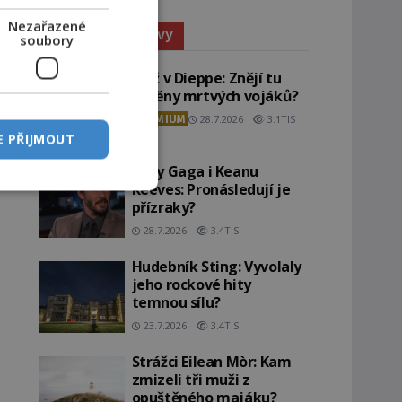
Nezařazené
Paranormální jevy
soubory
Pláž v Dieppe: Znějí tu
ozvěny mrtvých vojáků?
PREMIUM
28.7.2026
3.1TIS
E PŘIJMOUT
Lady Gaga i Keanu
Reeves: Pronásledují je
přízraky?
28.7.2026
3.4TIS
Hudebník Sting: Vyvolaly
jeho rockové hity
temnou sílu?
23.7.2026
3.4TIS
Strážci Eilean Mòr: Kam
zmizeli tři muži z
opuštěného majáku?