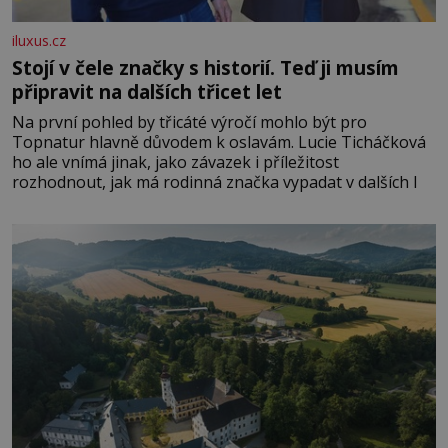
iluxus.cz
Stojí v čele značky s historií. Teď ji musím
připravit na dalších třicet let
Na první pohled by třicáté výročí mohlo být pro
Topnatur hlavně důvodem k oslavám. Lucie Ticháčková
ho ale vnímá jinak, jako závazek i příležitost
rozhodnout, jak má rodinná značka vypadat v dalších l