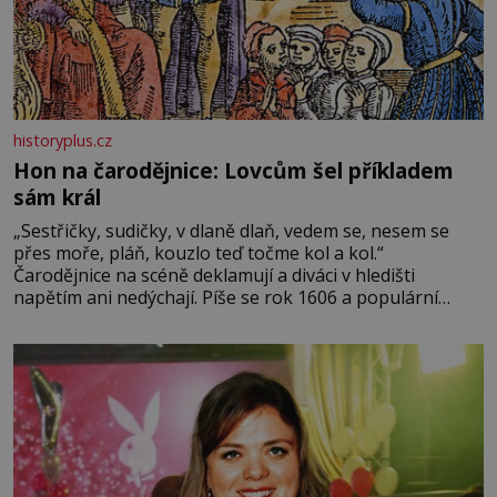
historyplus.cz
Hon na čarodějnice: Lovcům šel příkladem
sám král
„Sestřičky, sudičky, v dlaně dlaň, vedem se, nesem se
přes moře, pláň, kouzlo teď točme kol a kol.“
Čarodějnice na scéně deklamují a diváci v hledišti
napětím ani nedýchají. Píše se rok 1606 a populární
anglický dramatik William Shakespeare uvádí svou
Tragédii o Macbethovi. Napsal ji pro krále Jakuba I., jenž
v roce 1603 vystřídal