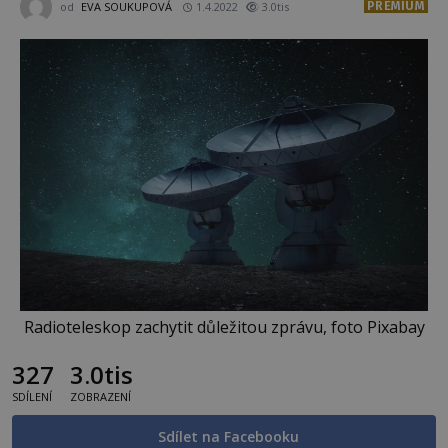
PREMIUM
od
EVA SOUKUPOVÁ
1.4.2022
3.0tis
Radioteleskop zachytit důležitou zprávu, foto Pixabay
327
3.0tis
SDÍLENÍ
ZOBRAZENÍ
Sdílet na Facebooku