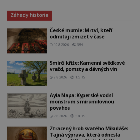
Záhady historie
České mumie: Mrtví, kteří
odmítají zmizet v čase
10.8.2026
354
Smírčí kříže: Kamenní svědkové
vražd, pomsty a dávných vin
9.8.2026
1.5TIS
Ayia Napa: Kyperské vodní
monstrum s mírumilovnou
povahou
7.8.2026
5.8TIS
Ztracený hrob svatého Mikuláše:
Tajná výprava, která odnesla