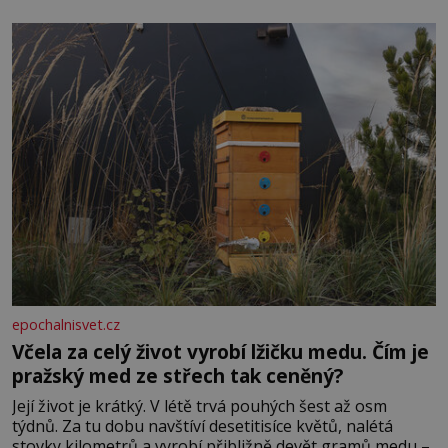
potřeby dítěte. Pro nejmenší je klíčová jednoduchost,
měkkost a bezpečí, proto by pokoj miminka měl působit
především klidně a útulně. Předškolní věk je
epochalnisvet.cz
Včela za celý život vyrobí lžičku medu. Čím je
pražský med ze střech tak ceněný?
Její život je krátký. V létě trvá pouhých šest až osm
týdnů. Za tu dobu navštíví desetitisíce květů, nalétá
stovky kilometrů a vyrobí přibližně devět gramů medu –