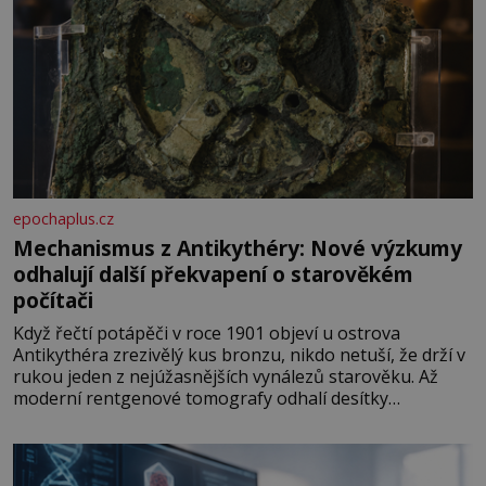
epochaplus.cz
Mechanismus z Antikythéry: Nové výzkumy
odhalují další překvapení o starověkém
počítači
Když řečtí potápěči v roce 1901 objeví u ostrova
Antikythéra zrezivělý kus bronzu, nikdo netuší, že drží v
rukou jeden z nejúžasnějších vynálezů starověku. Až
moderní rentgenové tomografy odhalí desítky
ozubených kol ukrytých uvnitř. Mechanismus z
Antikythéry je dnes považován za nejstarší známý
analogový počítač na světě. Přesto ani po více než sto
letech výzkumu