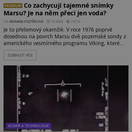
Co zachycují tajemné snímky
PREMIUM
Marsu? Je na něm přeci jen voda?
OD
ADRIANA VOJTÍŠKOVÁ
7.8.2026
3.0TIS
Je to přelomový okamžik. V roce 1976 poprvé
dosednou na povrch Marsu dvě pozemské sondy z
amerického vesmírného programu Viking, které
jsou schopny pořídit fotografie záhadami
ZOBRAZIT VÍCE
opředené rudé planety. Viking 1 zde zaznamená
něco naprosto nečekaného. V marsovské oblasti
zvané Cydonie totiž zachytí podivný útvar
připomínající lidskou tvář. NASA (Národní úřad
VESMÍR A TECHNOLOGIE