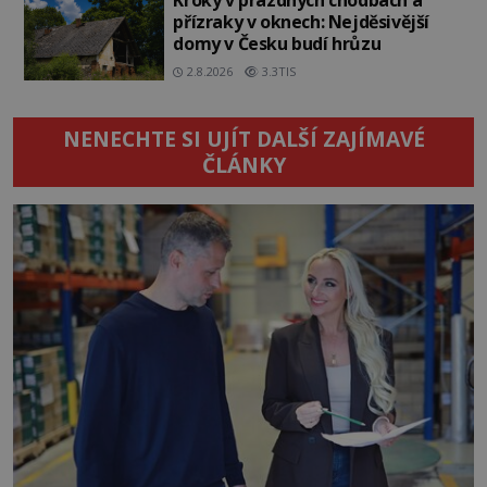
přízraky v oknech: Nejděsivější
domy v Česku budí hrůzu
2.8.2026
3.3TIS
NENECHTE SI UJÍT DALŠÍ ZAJÍMAVÉ
ČLÁNKY