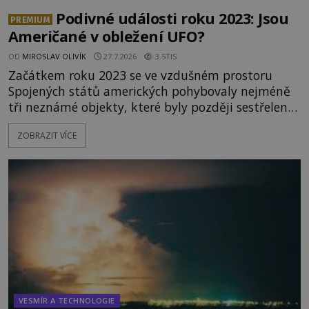
Podivné události roku 2023: Jsou
PREMIUM
Američané v obležení UFO?
OD
MIROSLAV OLIVÍK
27.7.2026
3.5TIS
Začátkem roku 2023 se ve vzdušném prostoru
Spojených států amerických pohybovaly nejméně
tři neznámé objekty, které byly později sestřeleny.
Do dnešních dnů nebyly trosky těchto létajících
ZOBRAZIT VÍCE
těles objeveny. Je možné, že šlo o nějaké nové
armádní výzkumné technologie? Nebo snad byly
mimozemského původu? Dne 4. února roku 2023
vydává
VESMÍR A TECHNOLOGIE