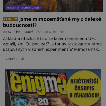
VESMÍR A TECHNOLOGIE
Jsme mimozemšťané my z daleké
PREMIUM
budoucnosti?
OD
KAROLÍNA TRNKOVÁ
25.6.2026
3.7TIS
Základní otázka, která se kolem fenoménu UFO
vznáší, zní: Co jsou zač? Letouny testované v rámci
utajovaných vládních experimentů? Mimozemské
vesmírné lodě plnící na Zemi nám neznámý úkol?
ZOBRAZIT VÍCE
Skokani mezi dimenzemi, putující po mostech
skrze reality do paralelních světů? O všech těchto
možnostech již desítky let vzrušeně diskutují
vědci, ufologo