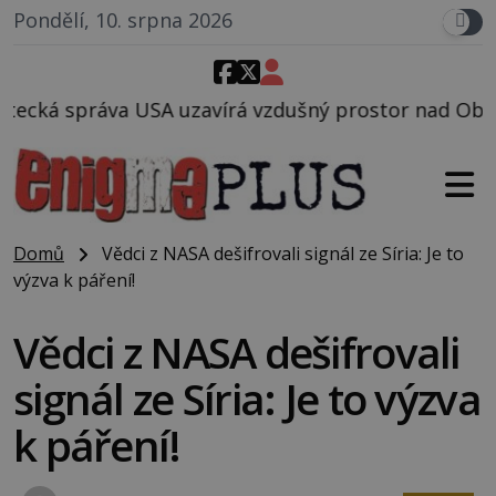
Pondělí, 10. srpna 2026
vírá vzdušný prostor nad Oblastí 51, mohlo to souvi
Domů
Vědci z NASA dešifrovali signál ze Síria: Je to
výzva k páření!
Vědci z NASA dešifrovali
signál ze Síria: Je to výzva
k páření!