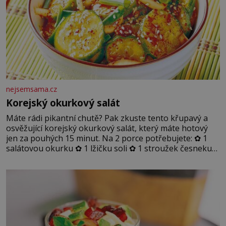
nejsemsama.cz
Korejský okurkový salát
Máte rádi pikantní chutě? Pak zkuste tento křupavý a
osvěžující korejský okurkový salát, který máte hotový
jen za pouhých 15 minut. Na 2 porce potřebujete: ✿ 1
salátovou okurku ✿ 1 lžičku soli ✿ 1 stroužek česneku
✿ 1 lžíci sójové omáčky ✿ 1 lžíci rýžového octa ✿ 1 lžičku
sezamového oleje ✿ 1 lžičku chilli ✿ 1 lžičku cukru ✿ 1
jarní cibulku ✿ 1 lžíci sezamových semínek