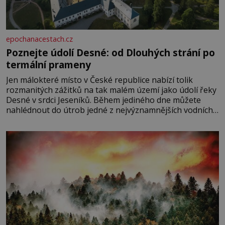
epochanacestach.cz
Poznejte údolí Desné: od Dlouhých strání po
termální prameny
Jen málokteré místo v České republice nabízí tolik
rozmanitých zážitků na tak malém území jako údolí řeky
Desné v srdci Jeseníků. Během jediného dne můžete
nahlédnout do útrob jedné z nejvýznamnějších vodních
elektráren v Evropě, vydat se na horské hřebeny, projet
se na koloběžce a den zakončit poznáváním památek ve
Velkých Losinách nebo v termálním