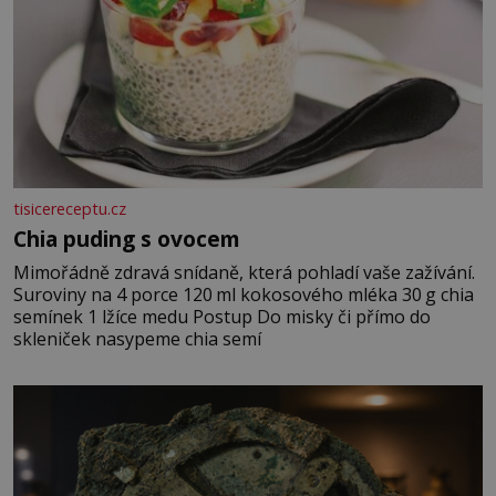
tisicereceptu.cz
Chia puding s ovocem
Mimořádně zdravá snídaně, která pohladí vaše zažívání.
Suroviny na 4 porce 120 ml kokosového mléka 30 g chia
semínek 1 lžíce medu Postup Do misky či přímo do
skleniček nasypeme chia semí