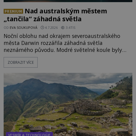
Nad australským městem
PREMIUM
„tančila“ záhadná světla
OD
EVA SOUKUPOVÁ
4.7.2026
3.4TIS
Noční oblohu nad okrajem severoaustralského
města Darwin rozzářila záhadná světla
neznámého původu. Modré světelné koule byly
viditelné nejméně dvacet minut, během nichž se
ZOBRAZIT VÍCE
opakovaně objevovaly a zase mizely. Svědek, který
úkaz zachytil na mobilní telefon, se domnívá, že
mohlo jít o návštěvu ze světa duchů. Záhadný
záznam okamžitě rozpoutal deb
VESMÍR A TECHNOLOGIE