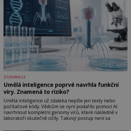
21stoleti.cz
Umělá inteligence poprvé navrhla funkční
viry. Znamená to riziko?
Umělá inteligence už zdaleka nepíše jen texty nebo
počítačové kódy. Vědcům se nyní podařilo pomocí AI
navrhnout kompletní genomy virů, které následně v
laboratoři skutečně ožily. Takový postup není sa