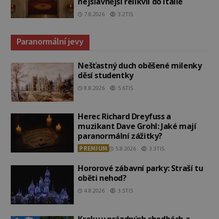
nejslavnější relikvii do Itálie
7.8.2026
3.2TIS
Paranormální jevy
Nešťastný duch oběšené milenky
děsí studentky
8.8.2026
5.6TIS
Herec Richard Dreyfuss a
muzikant Dave Grohl: Jaké mají
paranormální zážitky?
PREMIUM
5.8.2026
3.3TIS
Hororové zábavní parky: Straší tu
oběti nehod?
4.8.2026
3.5TIS
Kroky v prázdných chodbách a