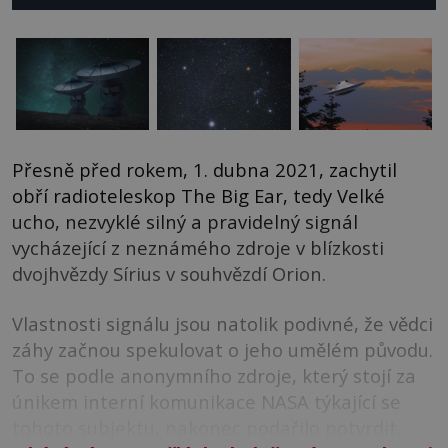
Přesně před rokem, 1. dubna 2021, zachytil
obří radioteleskop The Big Ear, tedy Velké
ucho, nezvyklé silný a pravidelný signál
vycházející z neznámého zdroje v blízkosti
dvojhvězdy Sírius v souhvězdí Orion.
Vlastnosti signálu jsou natolik podivné, že vědci
záhy začnou spekulovat o jeho umělém původu.
To se podle anonymního zdroje, který stojí za
únikem interní komunikace NASA týkající se
tohoto subjektu, nakonec podařilo potvrdit.