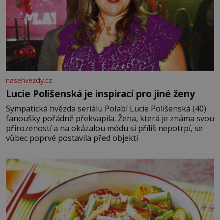
nasehvezdy.cz
Lucie Polišenská je inspirací pro jiné ženy
Sympatická hvězda seriálu Polabí Lucie Polišenská (40)
fanoušky pořádně překvapila. Žena, která je známa svou
přirozeností a na okázalou módu si příliš nepotrpí, se
vůbec poprvé postavila před objekti