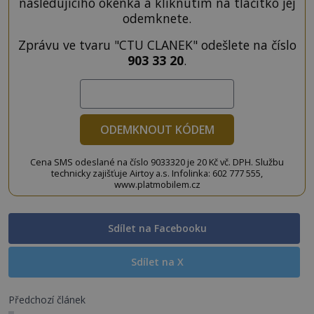
následujícího okénka a kliknutím na tlačítko jej
odemknete.
Zprávu ve tvaru "CTU CLANEK" odešlete na číslo
903 33 20
.
ODEMKNOUT KÓDEM
Cena SMS odeslané na číslo 9033320 je 20 Kč vč. DPH. Službu
technicky zajišťuje Airtoy a.s. Infolinka: 602 777 555,
www.platmobilem.cz
Sdílet na Facebooku
Sdílet na X
Předchozí článek