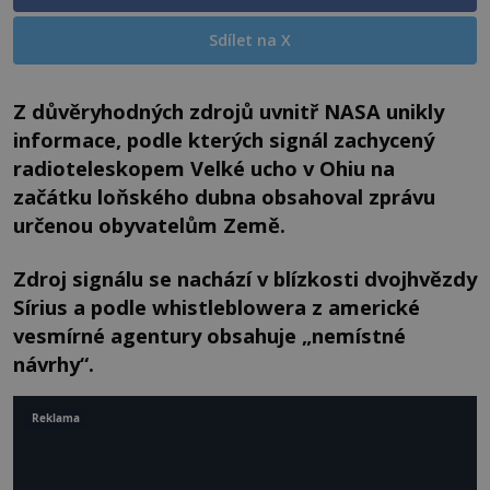
Sdílet na X
Z důvěryhodných zdrojů uvnitř NASA unikly
informace, podle kterých signál zachycený
radioteleskopem Velké ucho v Ohiu na
začátku loňského dubna obsahoval zprávu
určenou obyvatelům Země.
Zdroj signálu se nachází v blízkosti dvojhvězdy
Sírius a podle whistleblowera z americké
vesmírné agentury obsahuje „nemístné
návrhy“.
Reklama