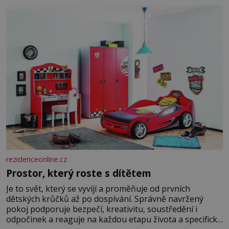
Je to opravdu tak, s věkem jako kdyby se paměť
rozhodla stávkovat. Cvičte
rezidenceonline.cz
Prostor, který roste s dítětem
Je to svět, který se vyvíjí a proměňuje od prvních
dětských krůčků až po dospívání. Správně navržený
pokoj podporuje bezpečí, kreativitu, soustředění i
odpočinek a reaguje na každou etapu života a specifické