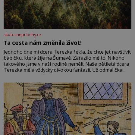
skutecnepribehy.cz
Ta cesta nám změnila život!
Jednoho dne mi dcera Terezka řekla, že chce jet navštívit
babičku, která žije na Šumavě. Zarazilo mě to. Nikoho
takového jsme v naší rodině neměli. Naše pětiletá dcera
Terezka měla vždycky divokou fantazii. Už odmalička
milovala svět pohádek. Každou chvilku mi říkala, že se jí
zdálo o jednorožcích, krásných princeznách, statečných
rytířích a létajících dracích.