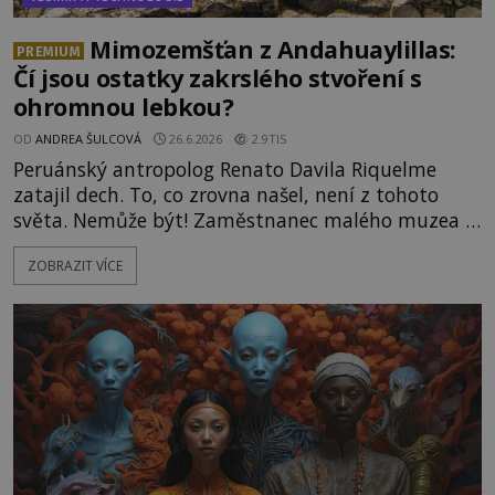
Mimozemšťan z Andahuaylillas:
PREMIUM
Čí jsou ostatky zakrslého stvoření s
ohromnou lebkou?
OD
ANDREA ŠULCOVÁ
26.6.2026
2.9TIS
Peruánský antropolog Renato Davila Riquelme
zatajil dech. To, co zrovna našel, není z tohoto
světa. Nemůže být! Zaměstnanec malého muzea v
peruánském městečku Andahuaylillas nedaleko
ZOBRAZIT VÍCE
legendárního Cuzca pomalu sestupuje z posvátné
hory Apu a přemýšlí, jak s touto zprávou naloží.
Právě nalezl ostatky dvou mimozemšťanů! Vědci
nad nálezem kroutí hlavou. Už na