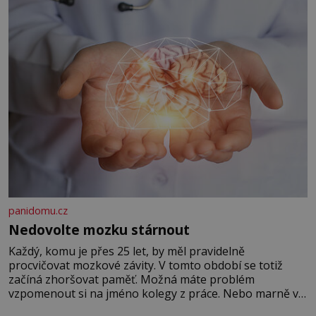
panidomu.cz
Nedovolte mozku stárnout
Každý, komu je přes 25 let, by měl pravidelně
procvičovat mozkové závity. V tomto období se totiž
začíná zhoršovat paměť. Možná máte problém
vzpomenout si na jméno kolegy z práce. Nebo marně v
paměti lovíte název knížky, kterou jste nedávno přečetli.