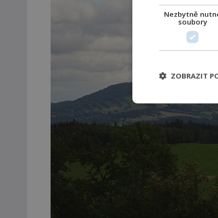
Nezbytně nutn
soubory
ZOBRAZIT P