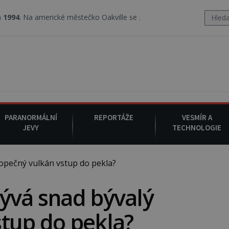
cké městečko Oakville se z nebe snáší podivná rosolovitá látka n
PARANORMÁLNÍ
REPORTÁŽE
VESMÍR A
JEVY
TECHNOLOGIE
opečný vulkán vstup do pekla?
ývá snad bývalý
tup do pekla?