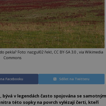
pekla? Foto: nazgul02 řekl:, CC BY-SA 3.0 , via Wikimedia
Commons
t na Facebooku
Sdílet na Twitteru
u, bývá v legendách často spojována se samotný
nitra této sopky na povrch vylézají čerti, kteří