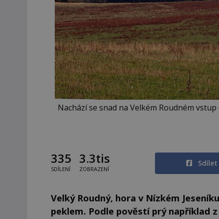
Nachází se snad na Velkém Roudném vstup do 
335
3.3tis
Sdíle
SDÍLENÍ
ZOBRAZENÍ
Velký Roudný, hora v Nízkém Jeseník
peklem. Podle pověstí prý například z 