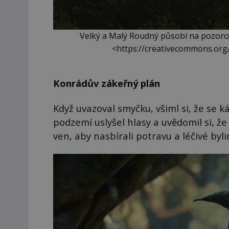
Velký a Malý Roudný působí na pozoro
<https://creativecommons.org
Konrádův zákeřný plán
Když uvazoval smyčku, všiml si, že se 
podzemí uslyšel hlasy a uvědomil si, že 
ven, aby nasbírali potravu a léčivé byl