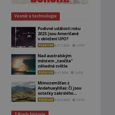
Vesmír a technologie
Podivné události roku
2023: Jsou Američané
v obležení UFO?
PREMIUM
27.7.2026
3.5TIS
Nad australským
městem „tančila“
záhadná světla
PREMIUM
4.7.2026
3.4TIS
Mimozemšťan z
Andahuaylillas: Čí jsou
ostatky zakrslého
stvoření s ohromnou
PREMIUM
26.6.2026
2.9TIS
lebkou?
Záhady historie