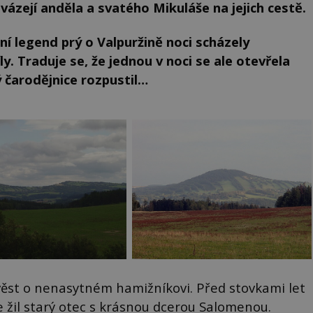
zejí anděla a svatého Mikuláše na jejich cestě.
í legend prý o Valpuržině noci scházely
ly. Traduje se, že jednou v noci se ale otevřela
ý čarodějnice rozpustil…
st o nenasytném hamižníkovi. Před stovkami let
 žil starý otec s krásnou dcerou Salomenou.