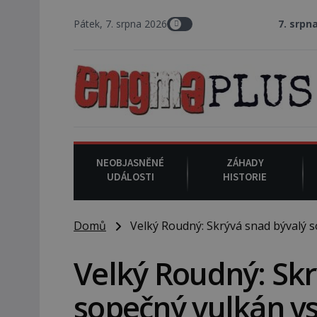
Pátek, 7. srpna 2026
7. srpna 1994
: Na ameri
NEOBJASNĚNÉ
ZÁHADY
UDÁLOSTI
HISTORIE
Domů
Velký Roudný: Skrývá snad bývalý s
Velký Roudný: Skr
sopečný vulkán vs