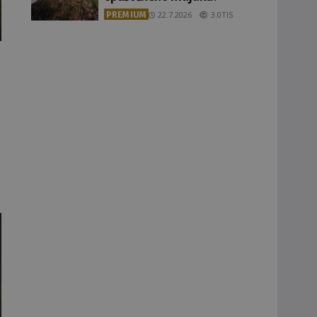
PREMIUM
22.7.2026
3.0TIS