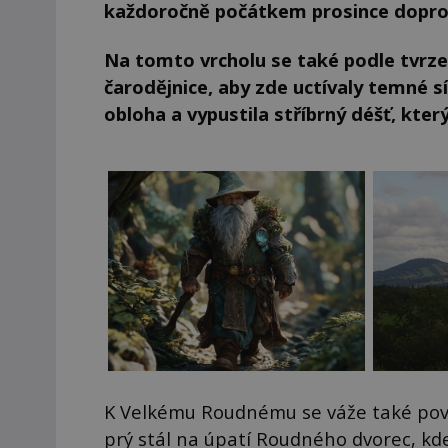
každoročně počátkem prosince doprová
Na tomto vrcholu se také podle tvrzen
čarodějnice, aby zde uctívaly temné sí
obloha a vypustila stříbrný déšť, kter
K Velkému Roudnému se váže také pově
prý stál na úpatí Roudného dvorec, kde