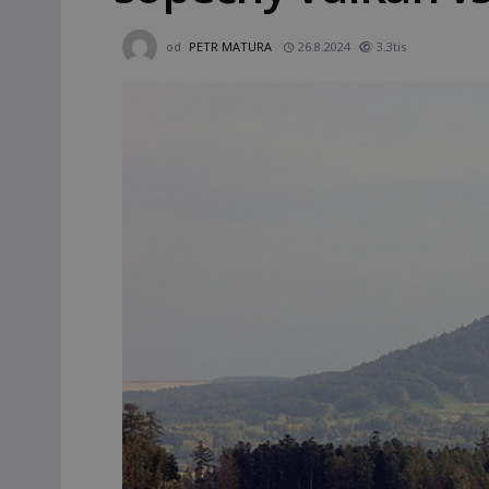
od
PETR MATURA
26.8.2024
3.3tis