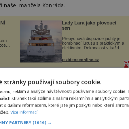
eři našel manžela Konráda.
NÍ
Lady Lara jako plovoucí
sen
Přepychová dispozice jachty je
ckém
kombinací luxusu s praktickým a
zcela
efektivním. Dokonalost v každém
detailu představuje značka Fendi
ově
Casa, kterou byly vybaveny její
ohou
rezidenceonline.cz
paluby. Monacký přístav nabízí
každoročn...
tšinu času prohýřil a svoji ženu ještě navíc i bil.
 stránky používají soubory cookie.
a ke strýci. Konrád zabředl do dluhů – a když už
bsahu, reklam a analýze návštěvnosti používáme soubory cookie. 
az a šel se do lesa oběsit.
šich stránek také sdílíme s našimi reklamními a analytickými partn
s dalšími informacemi, které jste jim poskytli nebo které shromá
lužeb.
Více informací
CHNY PARTNERY
(1616) →