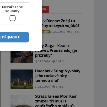
Nezařazené
Paranormální jevy
soubory
Pláž v Dieppe: Znějí tu
ozvěny mrtvých vojáků?
PREMIUM
28.7.2026
3.1TIS
E PŘIJMOUT
Lady Gaga i Keanu
Reeves: Pronásledují je
přízraky?
28.7.2026
3.4TIS
Hudebník Sting: Vyvolaly
jeho rockové hity
temnou sílu?
23.7.2026
3.4TIS
Strážci Eilean Mòr: Kam
zmizeli tři muži z
opuštěného majáku?