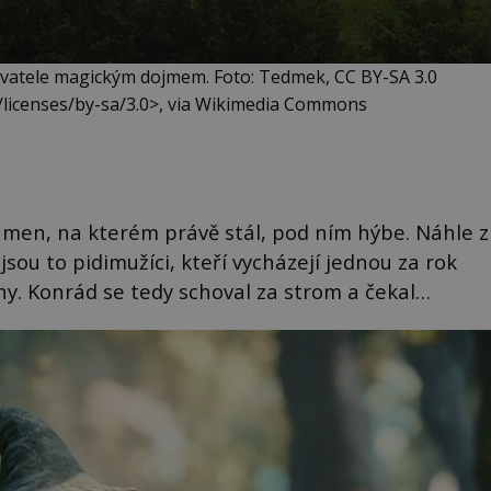
vatele magickým dojmem. Foto: Tedmek, CC BY-SA 3.0
/licenses/by-sa/3.0>, via Wikimedia Commons
kámen, na kterém právě stál, pod ním hýbe. Náhle z
jsou to pidimužíci, kteří vycházejí jednou za rok
iny. Konrád se tedy schoval za strom a čekal…