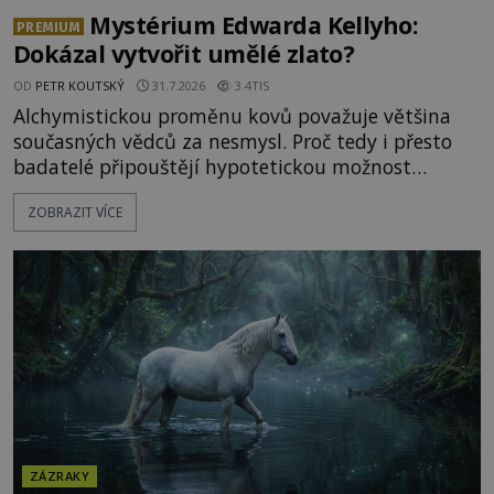
Mystérium Edwarda Kellyho:
PREMIUM
Dokázal vytvořit umělé zlato?
OD
PETR KOUTSKÝ
31.7.2026
3.4TIS
Alchymistickou proměnu kovů považuje většina
současných vědců za nesmysl. Proč tedy i přesto
badatelé připouštějí hypotetickou možnost
transmutace? Mohl její podstatu odhalit anglický
ZOBRAZIT VÍCE
alchymista, vědec a dobrodruh Edward Kelly?
Shromážděný dav napětím téměř nedýchá.
Měšťané pozorují konání muže, který se stává
nesmrtelnou legendou již během
ZÁZRAKY