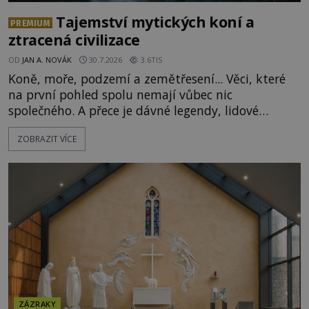
Tajemství mytických koní a
PREMIUM
ztracená civilizace
OD
JAN A. NOVÁK
30.7.2026
3.6TIS
Koně, moře, podzemí a zemětřesení... Věci, které
na první pohled spolu nemají vůbec nic
společného. A přece je dávné legendy, lidové
pohádky i podvědomí psychicky nemocných lidí
ZOBRAZIT VÍCE
podivným způsobem vzájemně propojují. Je
možné, že tato záhadná spojitost ukrývá nějaké
tajemství pocházející ze samých počátků lidské
civilizace? Nebo dokonce z temných vod minulosti
ještě mnohem hlubších? [g
ZÁZRAKY