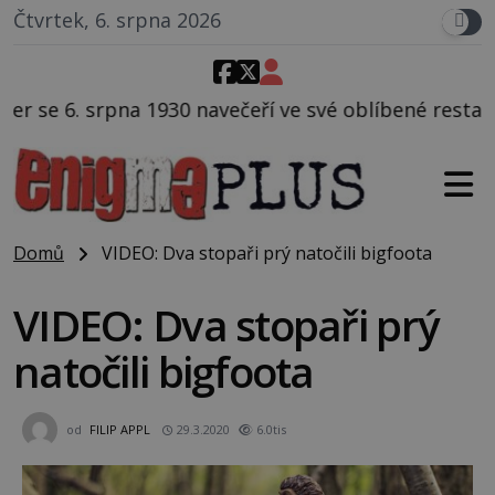
Čtvrtek, 6. srpna 2026
čeří ve své oblíbené restauraci, pak si na ulici zavol
Domů
VIDEO: Dva stopaři prý natočili bigfoota
VIDEO: Dva stopaři prý
natočili bigfoota
od
FILIP APPL
29.3.2020
6.0tis