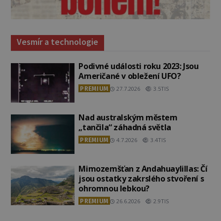
Vesmír a technologie
Podivné události roku 2023: Jsou
Američané v obležení UFO?
PREMIUM
27.7.2026
3.5TIS
Nad australským městem
„tančila“ záhadná světla
PREMIUM
4.7.2026
3.4TIS
Mimozemšťan z Andahuaylillas: Čí
jsou ostatky zakrslého stvoření s
ohromnou lebkou?
PREMIUM
26.6.2026
2.9TIS