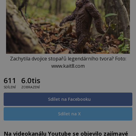
Zachytila dvojice stopařů legendárního tvora? Foto:
www.kait8.com
611
6.0tis
SDÍLENÍ
ZOBRAZENÍ
Sdílet na Facebooku
Sdílet na X
Na videokanálu Youtube se objevilo zajímavé