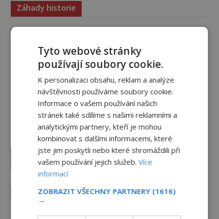
Záhady historie
Kam zmizely ostatky světců?
Relikvie, které putují Evropou a
Tyto webové stránky
dodnes budí úžas
používají soubory cookie.
6.8.2026
1.4TIS
K personalizaci obsahu, reklam a analýze
Železný zázrak z Indie: Proč tento
návštěvnosti používáme soubory cookie.
sloup už 1 600 let nezná rez?
Informace o vašem používání našich
5.8.2026
2.1TIS
stránek také sdílíme s našimi reklamními a
analytickými partnery, kteří je mohou
Zrod legend o válečné lsti:
kombinovat s dalšími informacemi, které
Opravdu na zmatení nepřítele
jste jim poskytli nebo které shromáždili při
vypouštěli vypasené králíky?
vašem používání jejich služeb.
Více
3.8.2026
3.3TIS
informací
Mapa Piriho Reise: Zakázané
ZOBRAZIT VŠECHNY PARTNERY
(1616)
vědění starověku, nebo jen
→
geniální práce osmanského
admirála?
1.8.2026
3.3TIS