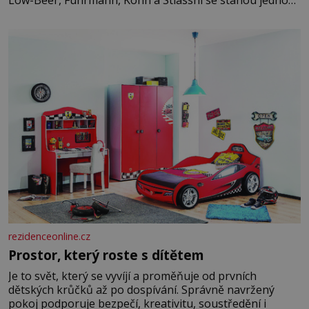
z hlavních dramaturgických linií festivalu židovské
kultury ŠTETL FEST 2026. Některé návraty nejsou
jednoduché. Místa, která si člověk pamatuje z rodinných
vyprávění, už dávno
rezidenceonline.cz
Prostor, který roste s dítětem
Je to svět, který se vyvíjí a proměňuje od prvních
dětských krůčků až po dospívání. Správně navržený
pokoj podporuje bezpečí, kreativitu, soustředění i