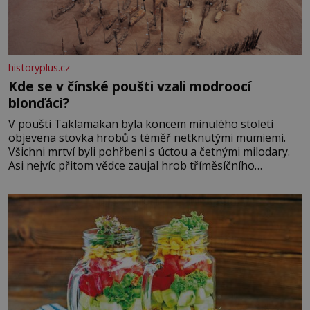
historyplus.cz
Kde se v čínské poušti vzali modroocí
blonďáci?
V poušti Taklamakan byla koncem minulého století
objevena stovka hrobů s téměř netknutými mumiemi.
Všichni mrtví byli pohřbeni s úctou a četnými milodary.
Asi nejvíc přitom vědce zaujal hrob tříměsíčního
chlapečka s modrou filcovou čapkou, z níž se draly
blonďaté vlásky. Fakt, že jsou těla dávných lidí nesmírně
dobře zachovalá, přičítají odborníci zdejším klimatickým
podmínkám. Sucho, prosolené písky a extrémně