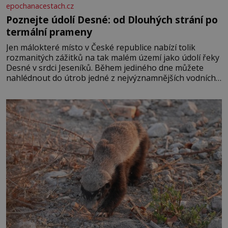
epochanacestach.cz
Poznejte údolí Desné: od Dlouhých strání po
termální prameny
Jen málokteré místo v České republice nabízí tolik
rozmanitých zážitků na tak malém území jako údolí řeky
Desné v srdci Jeseníků. Během jediného dne můžete
nahlédnout do útrob jedné z nejvýznamnějších vodních
elektráren v Evropě, vydat se na horské hřebeny, projet
se na koloběžce a den zakončit poznáváním památek ve
Velkých Losinách nebo v termálním