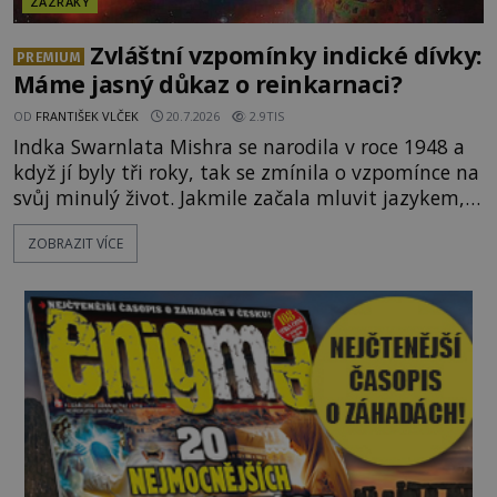
ZÁZRAKY
Zvláštní vzpomínky indické dívky:
PREMIUM
Máme jasný důkaz o reinkarnaci?
OD
FRANTIŠEK VLČEK
20.7.2026
2.9TIS
Indka Swarnlata Mishra se narodila v roce 1948 a
když jí byly tři roky, tak se zmínila o vzpomínce na
svůj minulý život. Jakmile začala mluvit jazykem,
který nikdo nezná, začali rodiče její podivné
ZOBRAZIT VÍCE
chování brát vážně. Je snad důkazem reinkarnace?
Swarnlata Mishra se narodila v Indii v roce 1948.
Na první pohled se zdá, že to bu