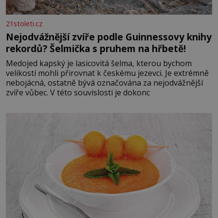
21stoleti.cz
Nejodvážnější zvíře podle Guinnessovy knihy
rekordů? Šelmička s pruhem na hřbetě!
Medojed kapský je lasicovitá šelma, kterou bychom
velikostí mohli přirovnat k českému jezevci. Je extrémně
nebojácná, ostatně bývá označována za nejodvážnější
zvíře vůbec. V této souvislosti je dokonc