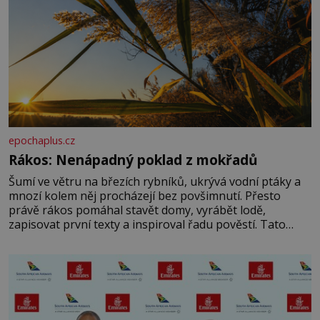
epochaplus.cz
Rákos: Nenápadný poklad z mokřadů
Šumí ve větru na březích rybníků, ukrývá vodní ptáky a
mnozí kolem něj procházejí bez povšimnutí. Přesto
právě rákos pomáhal stavět domy, vyrábět lodě,
zapisovat první texty a inspiroval řadu pověstí. Tato
skromná, ale užitečná rostlina provází člověka už tisíce
let. Většina lidí vnímá rákos jen jako obyčejnou kulisu
letního koupání. Stačí se však podívat