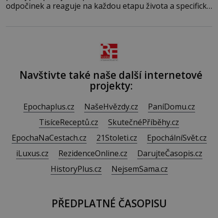
odpočinek a reaguje na každou etapu života a specifické
potřeby dítěte. Pro nejmenší je klíčová jednoduchost,
měkkost a bezpečí, proto by pokoj miminka měl působit
především klidně a útulně. Předškolní věk je
Navštivte také naše další internetové
projekty:
Epochaplus.cz
NašeHvězdy.cz
PaníDomu.cz
TisíceReceptů.cz
SkutečnéPříběhy.cz
EpochaNaCestach.cz
21Stoleti.cz
EpochálníSvět.cz
iLuxus.cz
RezidenceOnline.cz
DarujteČasopis.cz
HistoryPlus.cz
NejsemSama.cz
PŘEDPLATNÉ ČASOPISU