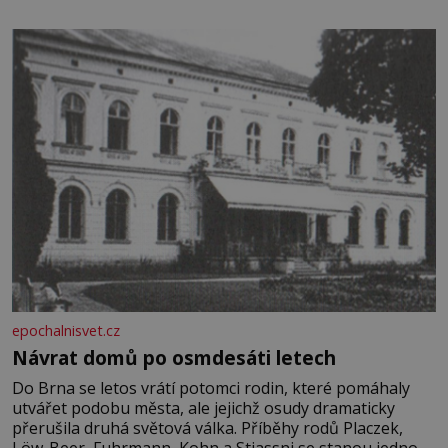
epochalnisvet.cz
Návrat domů po osmdesáti letech
Do Brna se letos vrátí potomci rodin, které pomáhaly
utvářet podobu města, ale jejichž osudy dramaticky
přerušila druhá světová válka. Příběhy rodů Placzek,
Löw-Beer, Fuhrmann, Kohn a Stiassni se stanou jednou