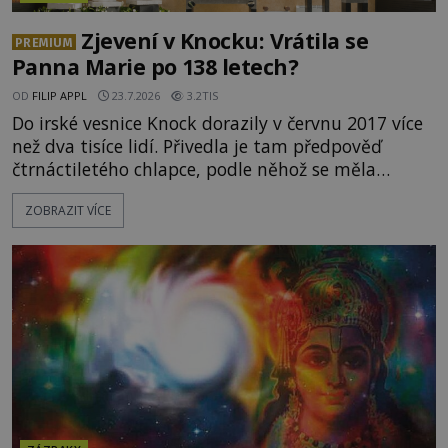
Zjevení v Knocku: Vrátila se
PREMIUM
Panna Marie po 138 letech?
OD
FILIP APPL
23.7.2026
3.2TIS
Do irské vesnice Knock dorazily v červnu 2017 více
než dva tisíce lidí. Přivedla je tam předpověď
čtrnáctiletého chlapce, podle něhož se měla
přesně ve tři hodiny odpoledne zjevit Panna Marie.
ZOBRAZIT VÍCE
Když slunce vystoupilo z mraků, část davu začala
křičet, že se na nebi odehrává zázrak. Splnilo se
chlapcovo proroctví, nebo poutníci spatřili pouze
neobvyklou hru světla? [gallery
ids="170530,170531,1705