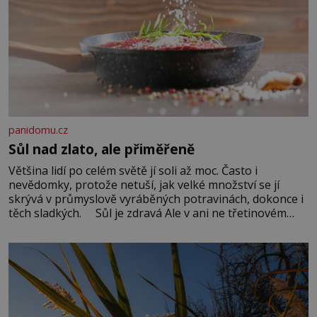
panidomu.cz
Sůl nad zlato, ale přiměřeně
Většina lidí po celém světě jí soli až moc. Často i
nevědomky, protože netuší, jak velké množství se jí
skrývá v průmyslově vyráběných potravinách, dokonce i
těch sladkých. Sůl je zdravá Ale v ani ne třetinovém
množství, než je pro většinu populace běžné. Její
základní složky– sodík a chlór – jsou zásadní pro
správné hospodaření