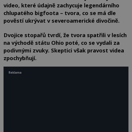
video, které údajně zachycuje legendárního
chlupatého bigfoota – tvora, co se má dle
pověstí ukrývat v severoamerické divočině.
Dvojice stopařů tvrdí, že tvora spatřili v lesích
na východě státu Ohio poté, co se vydali za
podivnými zvuky. Skeptici však pravost videa
zpochybňují.
Reklama