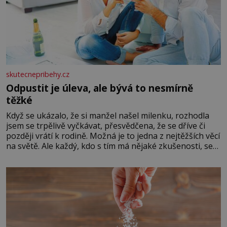
skutecnepribehy.cz
Odpustit je úleva, ale bývá to nesmírně
těžké
Když se ukázalo, že si manžel našel milenku, rozhodla
jsem se trpělivě vyčkávat, přesvědčena, že se dříve či
později vrátí k rodině. Možná je to jedna z nejtěžších věcí
na světě. Ale každý, kdo s tím má nějaké zkušenosti, se
zapřísahá, že pokud odpustíte, znatelně se vám uleví.
Když se ke mně doneslo, že si manžel pořídil milenku,