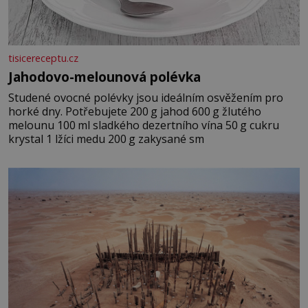
tisicereceptu.cz
Jahodovo-melounová polévka
Studené ovocné polévky jsou ideálním osvěžením pro
horké dny. Potřebujete 200 g jahod 600 g žlutého
melounu 100 ml sladkého dezertního vína 50 g cukru
krystal 1 lžíci medu 200 g zakysané sm