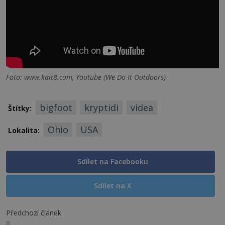
Foto: www.kait8.com, Youtube (We Do It Outdoors)
bigfoot
kryptidi
videa
Štítky:
Ohio
USA
Lokalita:
Sdílet na Facebooku
Sdílet na X
Předchozí článek