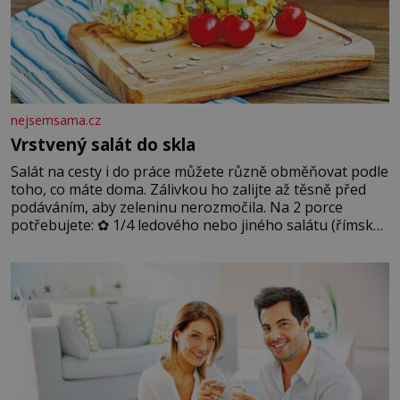
nejsemsama.cz
Vrstvený salát do skla
Salát na cesty i do práce můžete různě obměňovat podle
toho, co máte doma. Zálivkou ho zalijte až těsně před
podáváním, aby zeleninu nerozmočila. Na 2 porce
potřebujete: ✿ 1/4 ledového nebo jiného salátu (římský
salát, polníček…) ✿ 1 malá konzerva kukuřice ✿ ½
okurky ✿ 2 rajčata Zálivka: ✿ 4 lžíce olivového oleje ✿ 1
lžíci citronové šťávy ✿ ½ stroužku