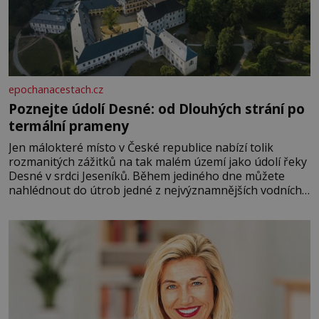
epochanacestach.cz
Poznejte údolí Desné: od Dlouhých strání po
termální prameny
Jen málokteré místo v České republice nabízí tolik
rozmanitých zážitků na tak malém území jako údolí řeky
Desné v srdci Jeseníků. Během jediného dne můžete
nahlédnout do útrob jedné z nejvýznamnějších vodních
elektráren v Evropě, vydat se na horské hřebeny, projet
se na koloběžce a den zakončit poznáváním památek ve
Velkých Losinách nebo v termálním