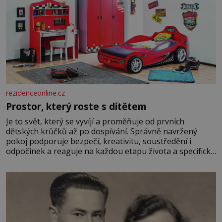
rezidenceonline.cz
Prostor, který roste s dítětem
Je to svět, který se vyvíjí a proměňuje od prvních
dětských krůčků až po dospívání. Správně navržený
pokoj podporuje bezpečí, kreativitu, soustředění i
odpočinek a reaguje na každou etapu života a specifické
potřeby dítěte. Pro nejmenší je klíčová jednoduchost,
měkkost a bezpečí, proto by pokoj miminka měl působit
především klidně a útulně. Předškolní věk je