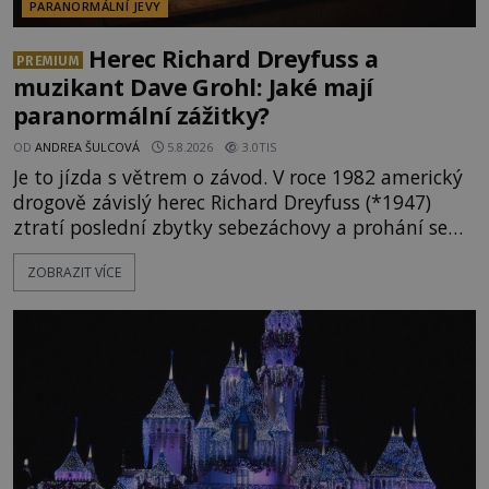
PARANORMÁLNÍ JEVY
Herec Richard Dreyfuss a
PREMIUM
muzikant Dave Grohl: Jaké mají
paranormální zážitky?
OD
ANDREA ŠULCOVÁ
5.8.2026
3.0TIS
Je to jízda s větrem o závod. V roce 1982 americký
drogově závislý herec Richard Dreyfuss (*1947)
ztratí poslední zbytky sebezáchovy a prohání se
po silnicích ve svém mercedesu jako utržený ze
ZOBRAZIT VÍCE
řetězu. Vše vyvrcholí katastrofou, když to Dreyfuss
napálí v plné rychlosti do stromu! Policie ve vraku
následně nalezne schovaný kokain. Tímto
momentem se slavnému