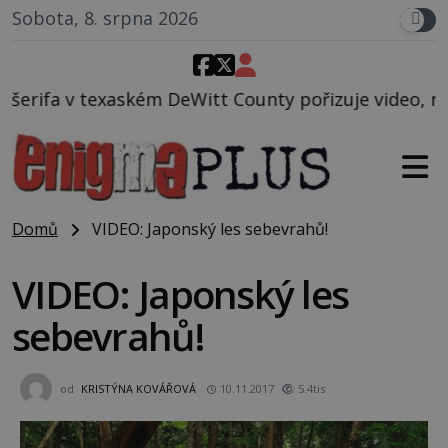
Sobota, 8. srpna 2026
itt County pořizuje video, na kterém před jeho voze
Domů
VIDEO: Japonský les sebevrahů!
VIDEO: Japonský les
sebevrahů!
od
KRISTÝNA KOVÁŘOVÁ
10.11.2017
5.4tis