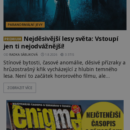
PARANORMÁLNÍ JEVY
Nejděsivější lesy světa: Vstoupí
PREMIUM
jen ti nejodvážnější!
OD
RADKA SÁBLIKOVÁ
1.8.2026
3.5TIS
Stínové bytosti, časové anomálie, děsivé přízraky a
hrůzostrašný křik vycházející z hlubin temného
lesa. Není to začátek hororového filmu, ale
události, které popisují návštěvníci lesů, které jsou
ZOBRAZIT VÍCE
označovány jako nejděsivější na světě. Lidé bydlící
v jejich blízkosti se jim i za bílého dne obloukem
vyhýbají! Už jste o těchto lesích slyšeli? A odvážili
byste se je navštívit? [gallery ids="17