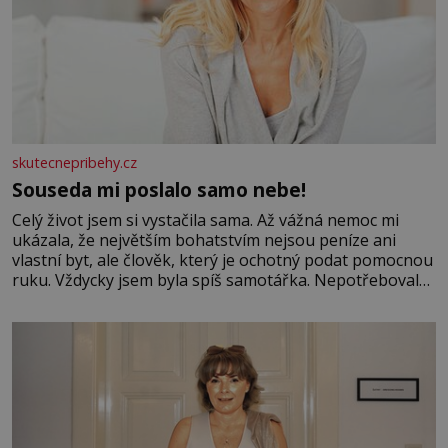
skutecnepribehy.cz
Souseda mi poslalo samo nebe!
Celý život jsem si vystačila sama. Až vážná nemoc mi
ukázala, že největším bohatstvím nejsou peníze ani
vlastní byt, ale člověk, který je ochotný podat pomocnou
ruku. Vždycky jsem byla spíš samotářka. Nepotřebovala
jsem kolem sebe partu kamarádek ani partnera. Stačily
mi knihy, práce a hlavně klid. Hned po studiích jsem
odešla z rodného města,