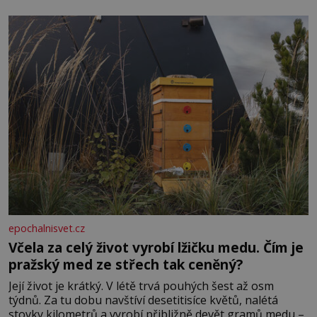
lotyšské Rigy? Casanova v Pobaltí kontaktoval tamní
zednářské lóže. Nebyl v této oblasti žádným nováčkem,
protože do zednářské
epochalnisvet.cz
Včela za celý život vyrobí lžičku medu. Čím je
pražský med ze střech tak ceněný?
Její život je krátký. V létě trvá pouhých šest až osm
týdnů. Za tu dobu navštíví desetitisíce květů, nalétá
stovky kilometrů a vyrobí přibližně devět gramů medu –