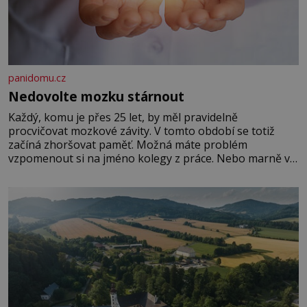
panidomu.cz
Nedovolte mozku stárnout
Každý, komu je přes 25 let, by měl pravidelně
procvičovat mozkové závity. V tomto období se totiž
začíná zhoršovat paměť. Možná máte problém
vzpomenout si na jméno kolegy z práce. Nebo marně v
paměti lovíte název knížky, kterou jste nedávno přečetli.
Je to opravdu tak, s věkem jako kdyby se paměť
rozhodla stávkovat. Cvičte