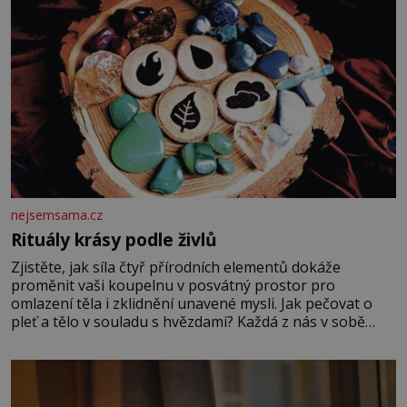
nejsemsama.cz
Rituály krásy podle živlů
Zjistěte, jak síla čtyř přírodních elementů dokáže
proměnit vaši koupelnu v posvátný prostor pro
omlazení těla i zklidnění unavené mysli. Jak pečovat o
pleť a tělo v souladu s hvězdami? Každá z nás v sobě
nese otisk vesmíru, který se projevuje nejen v naší
povaze, ale i v potřebách naší pokožky. Ohnivá znamení
Ženy narozené ve znamení Berana, Lva a Střelce v sobě
nesou žár, odvahu a neutuchající elán. Vaše