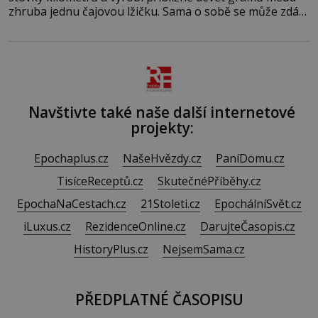
zhruba jednu čajovou lžičku. Sama o sobě se může zdát
bezvýznamná. Teprve když se spojí s dalšími desítkami
tisíc příslušnic svého včelstva, vznikne jeden z
nejdokonalejších organismů
Navštivte také naše další internetové
projekty:
Epochaplus.cz
NašeHvězdy.cz
PaníDomu.cz
TisíceReceptů.cz
SkutečnéPříběhy.cz
EpochaNaCestach.cz
21Stoleti.cz
EpochálníSvět.cz
iLuxus.cz
RezidenceOnline.cz
DarujteČasopis.cz
HistoryPlus.cz
NejsemSama.cz
PŘEDPLATNÉ ČASOPISU