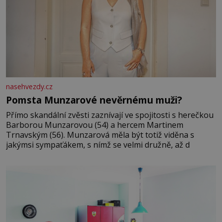
nasehvezdy.cz
Pomsta Munzarové nevěrnému muži?
Přímo skandální zvěsti zaznívají ve spojitosti s herečkou
Barborou Munzarovou (54) a hercem Martinem
Trnavským (56). Munzarová měla být totiž viděna s
jakýmsi sympaťákem, s nímž se velmi družně, až d