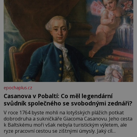
epochaplus.cz
Casanova v Pobaltí: Co měl legendární
svůdník společného se svobodnými zednáři?
V roce 1764 byste mohli na lotyšských plážích potkat
dobrodruha a sukničkáře Giacoma Casanovu. Jeho cesta
k Baltskému moři však nebyla turistickým výletem, ale
ryze pracovní cestou se zištnými úmysly. Jaký cíl
Casanova sledoval, když se například procházel uličkami