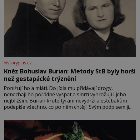
historyplus.cz
Kněz Bohuslav Burian: Metody StB byly horší
než gestapácké trýznění
Ponižují ho a mlátí. Do jídla mu přidávají drogy,
nenechají ho pořádně vyspat a smrtí vyhrožují i jeho
nejbližším. Burian kruté týrání nevydrží a estébákům
podepíše všechno, co po něm chtějí. Svým podpisem jim
potvrdí také to, že na něj během výslechů nikdo nevyvíjel
fyzický ani psychický nátlak. Syn brněnského řezníka
chce být knězem a