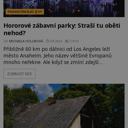
PARANORMÁLNÍ JEVY
Hororové zábavní parky: Straší tu oběti
nehod?
OD
MICHAELA HOLUBOVÁ
4.8.2026
3.4TIS
Přibližně 60 km po dálnici od Los Angeles leží
město Anaheim. Jeho název většině Evropanů
mnoho neřekne. Ale když se zmíní zdejší
Disneyland, je hned jasno. Zábavní park vyroste na
ZOBRAZIT VÍCE
poklidném místě bývalého sadu pomerančovníků.
Klid tu teď rozhodně nepanuje, park navštíví
kolem 17 000 000 zábavychtivých lidí ročně. A ač je
velká snaha to utajit, někteří z