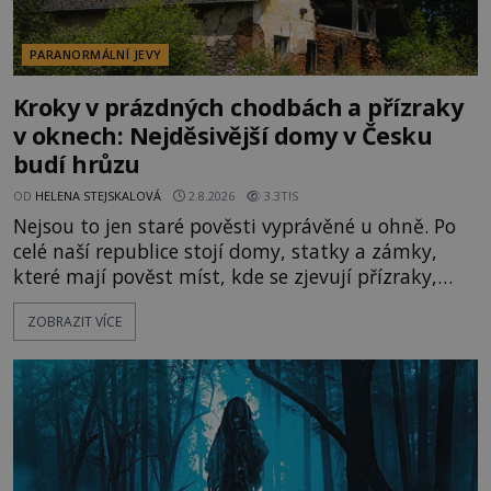
PARANORMÁLNÍ JEVY
Kroky v prázdných chodbách a přízraky
v oknech: Nejděsivější domy v Česku
budí hrůzu
OD
HELENA STEJSKALOVÁ
2.8.2026
3.3TIS
Nejsou to jen staré pověsti vyprávěné u ohně. Po
celé naší republice stojí domy, statky a zámky,
které mají pověst míst, kde se zjevují přízraky,
ozývají nevysvětlitelné zvuky nebo se dějí podivné
ZOBRAZIT VÍCE
jevy. Zatímco historici většinou hledají racionální
vysvětlení, záhadologové upozorňují, že některé
lokality vykazují nápadně podobná svědectví po
celé generace. A právě tato opakující se svědectví
ud