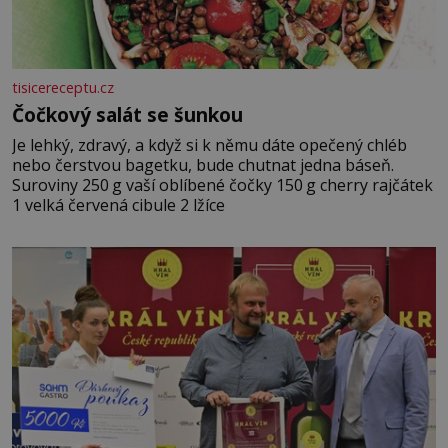
tisicereceptu.cz
Čočkový salát se šunkou
Je lehký, zdravý, a když si k němu dáte opečený chléb
nebo čerstvou bagetku, bude chutnat jedna báseň.
Suroviny 250 g vaší oblíbené čočky 150 g cherry rajčátek
1 velká červená cibule 2 lžíce