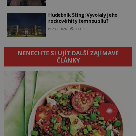
Hudebník Sting: Vyvolaly jeho
rockové hity temnou sílu?
23.7.2026
3.4TIS
NENECHTE SI UJÍT DALŠÍ ZAJÍMAVÉ
ČLÁNKY