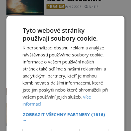
PREMIUM
4.7.2026
3.4TIS
Záhady historie
Tyto webové stránky
používají soubory cookie.
Ayia Napa: Kyperské vodní
K personalizaci obsahu, reklam a analýze
monstrum s mírumilovnou
povahou
návštěvnosti používáme soubory cookie.
Informace o vašem používání našich
7.8.2026
4.7TIS
stránek také sdílíme s našimi reklamními a
Ztracený hrob svatého Mikuláše:
analytickými partnery, kteří je mohou
Tajná výprava, která odnesla
kombinovat s dalšími informacemi, které
nejslavnější relikvii do Itálie
jste jim poskytli nebo které shromáždili při
7.8.2026
2.1TIS
vašem používání jejich služeb.
Více
informací
Kam zmizely ostatky světců?
Relikvie, které putují Evropou a
ZOBRAZIT VŠECHNY PARTNERY
(1616)
dodnes budí úžas
→
6.8.2026
2.9TIS