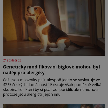
21stoleti.cz
Geneticky modifikovaní bíglové mohou být
nadějí pro alergiky
Češi jsou milovníky psů, alespoň jeden se vyskytuje ve
42 % českých domácností. Existuje však poměrně velká
skupina lidí, kteří by si psa rádi pořídili, ale nemohou,
protože jsou alergičtí. Jejich imu