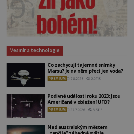
Vesmír a technologie
Co zachycují tajemné snímky
Marsu? Je na něm přeci jen voda?
PREMIUM
7.8.2026
2.0TIS
Podivné události roku 2023: Jsou
Američané v obležení UFO?
PREMIUM
27.7.2026
3.5TIS
Nad australským městem
„tančila“ záhadná světla