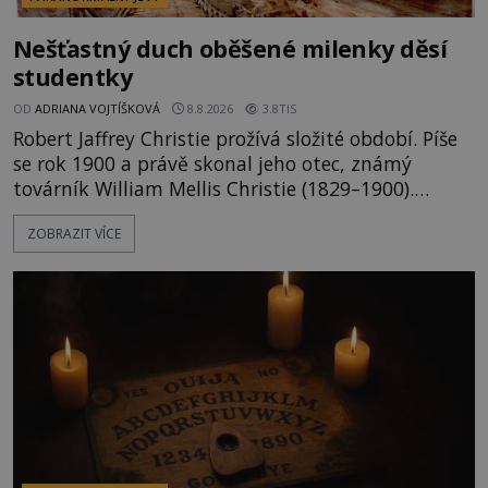
Nešťastný duch oběšené milenky děsí
studentky
OD
ADRIANA VOJTÍŠKOVÁ
8.8.2026
3.8TIS
Robert Jaffrey Christie prožívá složité období. Píše
se rok 1900 a právě skonal jeho otec, známý
továrník William Mellis Christie (1829–1900).
Smutná událost je ale doprovázena ohromným
ZOBRAZIT VÍCE
dědictvím... Robertu připadne rodinné sídlo v
Torontu. Takový majetek skýtá řadu výhod, avšak
ta, na niž přijde Robert, by jen tak někoho
nenapadla. N