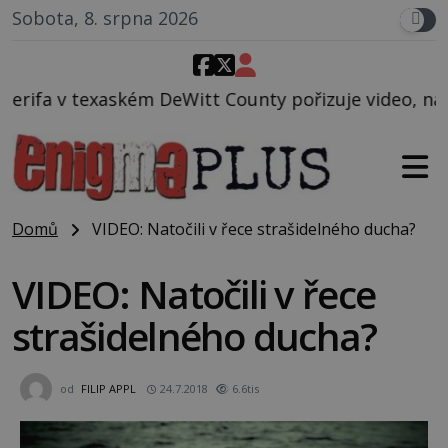
Sobota, 8. srpna 2026
tt County pořizuje video, na kterém před jeho voze
Domů
VIDEO: Natočili v řece strašidelného ducha?
VIDEO: Natočili v řece
strašidelného ducha?
od
FILIP APPL
24.7.2018
6.6tis