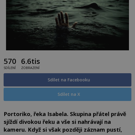
570
6.6tis
SDÍLENÍ
ZOBRAZENÍ
Sdílet na Facebooku
Sdílet na X
Portoriko, řeka Isabela. Skupina přátel právě
sjíždí divokou řeku a vše si nahrávají na
kameru. Když si však později záznam pustí,