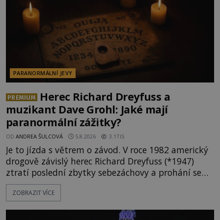
PARANORMÁLNÍ JEVY
Herec Richard Dreyfuss a
PREMIUM
muzikant Dave Grohl: Jaké mají
paranormální zážitky?
OD
ANDREA ŠULCOVÁ
5.8.2026
3.1TIS
Je to jízda s větrem o závod. V roce 1982 americký
drogově závislý herec Richard Dreyfuss (*1947)
ztratí poslední zbytky sebezáchovy a prohání se
po silnicích ve svém mercedesu jako utržený ze
ZOBRAZIT VÍCE
řetězu. Vše vyvrcholí katastrofou, když to Dreyfuss
napálí v plné rychlosti do stromu! Policie ve vraku
následně nalezne schovaný kokain. Tímto