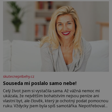
se na koloběžce a den zakončit poznáváním památek ve
Velkých Losinách nebo v termálním
skutecnepribehy.cz
Souseda mi poslalo samo nebe!
Celý život jsem si vystačila sama. Až vážná nemoc mi
ukázala, že největším bohatstvím nejsou peníze ani
vlastní byt, ale člověk, který je ochotný podat pomocnou
ruku. Vždycky jsem byla spíš samotářka. Nepotřebovala
jsem kolem sebe partu kamarádek ani partnera. Stačily