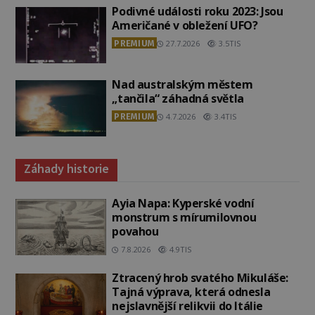
Podivné události roku 2023: Jsou
Američané v obležení UFO?
PREMIUM
27.7.2026
3.5TIS
Nad australským městem
„tančila“ záhadná světla
PREMIUM
4.7.2026
3.4TIS
Záhady historie
Ayia Napa: Kyperské vodní
monstrum s mírumilovnou
povahou
7.8.2026
4.9TIS
Ztracený hrob svatého Mikuláše:
Tajná výprava, která odnesla
nejslavnější relikvii do Itálie