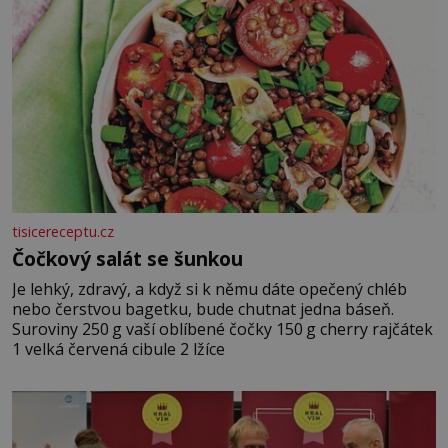
tisicereceptu.cz
Čočkový salát se šunkou
Je lehký, zdravý, a když si k němu dáte opečený chléb
nebo čerstvou bagetku, bude chutnat jedna báseň.
Suroviny 250 g vaší oblíbené čočky 150 g cherry rajčátek
1 velká červená cibule 2 lžíce