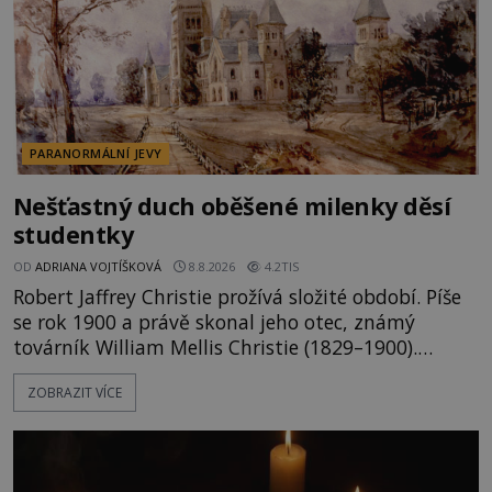
PARANORMÁLNÍ JEVY
Nešťastný duch oběšené milenky děsí
studentky
OD
ADRIANA VOJTÍŠKOVÁ
8.8.2026
4.2TIS
Robert Jaffrey Christie prožívá složité období. Píše
se rok 1900 a právě skonal jeho otec, známý
továrník William Mellis Christie (1829–1900).
Smutná událost je ale doprovázena ohromným
ZOBRAZIT VÍCE
dědictvím... Robertu připadne rodinné sídlo v
Torontu. Takový majetek skýtá řadu výhod, avšak
ta, na niž přijde Robert, by jen tak někoho
nenapadla. N