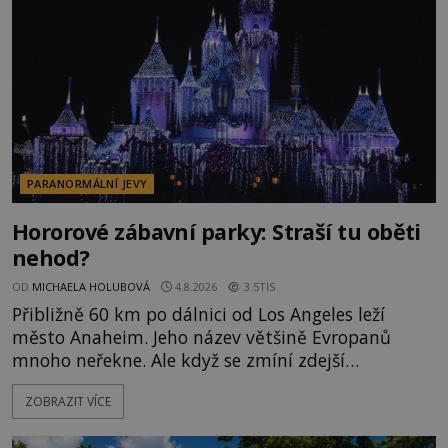
momentem se slavnému
PARANORMÁLNÍ JEVY
Hororové zábavní parky: Straší tu oběti
nehod?
OD
MICHAELA HOLUBOVÁ
4.8.2026
3.5TIS
Přibližně 60 km po dálnici od Los Angeles leží
město Anaheim. Jeho název většině Evropanů
mnoho neřekne. Ale když se zmíní zdejší
Disneyland, je hned jasno. Zábavní park vyroste na
ZOBRAZIT VÍCE
poklidném místě bývalého sadu pomerančovníků.
Klid tu teď rozhodně nepanuje, park navštíví