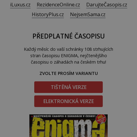
iLuxus.cz
RezidenceOnline.cz
DarujteČasopis.cz
HistoryPlus.cz
NejsemSama.cz
PŘEDPLATNÉ ČASOPISU
Každý měsíc do vaší schránky 108 strhujících
stran časopisu ENIGMA, nejčtenějšího
časopisu o záhadách na českém trhu!
ZVOLTE PROSÍM VARIANTU
TIŠTĚNÁ VERZE
ELEKTRONICKÁ VERZE