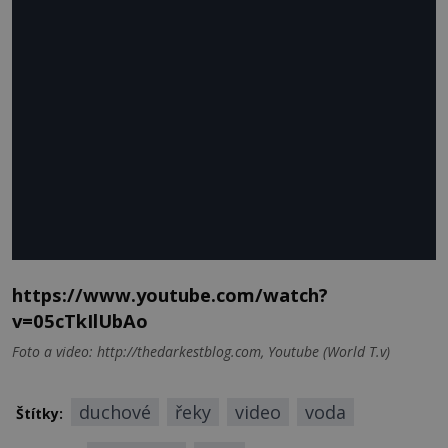
https://www.youtube.com/watch?
v=05cTkIlUbAo
Foto a video: http://thedarkestblog.com, Youtube (World T.v)
duchové
řeky
video
voda
Štítky: