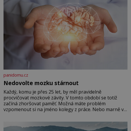
panidomu.cz
Nedovolte mozku stárnout
Každý, komu je přes 25 let, by měl pravidelně
procvičovat mozkové závity. V tomto období se totiž
začíná zhoršovat paměť. Možná máte problém
vzpomenout si na jméno kolegy z práce. Nebo marně v
paměti lovíte název knížky, kterou jste nedávno přečetli.
Je to opravdu tak, s věkem jako kdyby se paměť
rozhodla stávkovat. Cvičte