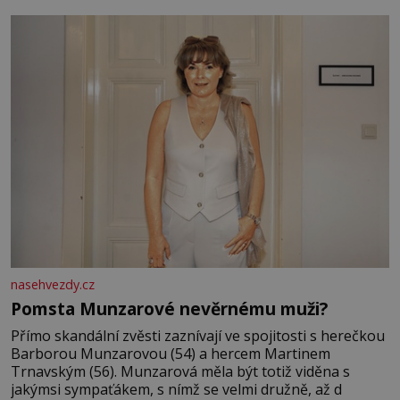
mi knihy, práce a hlavně klid. Hned po studiích jsem
odešla z rodného města,
nasehvezdy.cz
Pomsta Munzarové nevěrnému muži?
Přímo skandální zvěsti zaznívají ve spojitosti s herečkou
Barborou Munzarovou (54) a hercem Martinem
Trnavským (56). Munzarová měla být totiž viděna s
jakýmsi sympaťákem, s nímž se velmi družně, až d