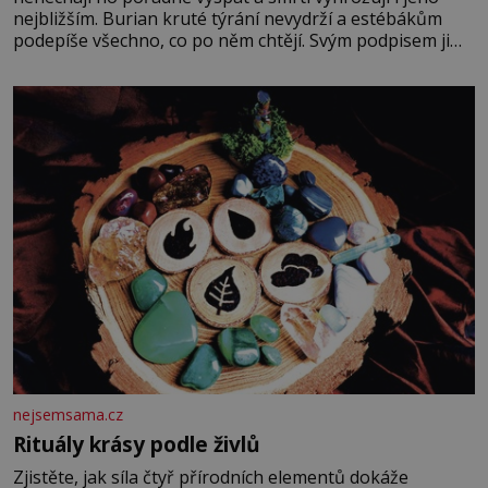
nejbližším. Burian kruté týrání nevydrží a estébákům
podepíše všechno, co po něm chtějí. Svým podpisem jim
potvrdí také to, že na něj během výslechů nikdo nevyvíjel
fyzický ani psychický nátlak. Syn brněnského řezníka
chce být knězem a
nejsemsama.cz
Rituály krásy podle živlů
Zjistěte, jak síla čtyř přírodních elementů dokáže