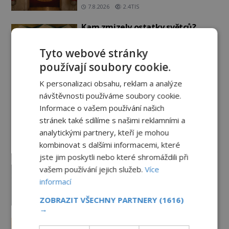
7.8.2026
2.4TIS
Kam zmizely ostatky světců?
Relikvie, které putují Evropou a
dodnes budí úžas
Tyto webové stránky
6.8.2026
3.0TIS
používají soubory cookie.
Železný zázrak z Indie: Proč tento
K personalizaci obsahu, reklam a analýze
sloup už 1 600 let nezná rez?
návštěvnosti používáme soubory cookie.
5.8.2026
3.0TIS
Informace o vašem používání našich
stránek také sdílíme s našimi reklamními a
analytickými partnery, kteří je mohou
Paranormální jevy
kombinovat s dalšími informacemi, které
jste jim poskytli nebo které shromáždili při
Záhada děsivých černookých dětí:
vašem používání jejich služeb.
Více
Je to žert nebo realita?
informací
29.7.2026
3.2TIS
ZOBRAZIT VŠECHNY PARTNERY
(1616)
→
Pláž v Dieppe: Znějí tu ozvěny