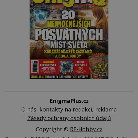
EnigmaPlus.cz
O nás, kontakty na redakci, reklama
Zásady ochrany osobních údajů
Copyright ©
RF-Hobby.cz