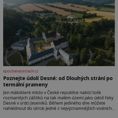
epochanacestach.cz
Poznejte údolí Desné: od Dlouhých strání po
termální prameny
Jen málokteré místo v České republice nabízí tolik
rozmanitých zážitků na tak malém území jako údolí řeky
Desné v srdci Jeseníků. Během jediného dne můžete
nahlédnout do útrob jedné z nejvýznamnějších vodních
elektráren v Evropě, vydat se na horské hřebeny, projet