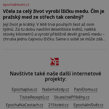
epochalnisvet.cz
Včela za celý život vyrobí lžičku medu. Čím je
pražský med ze střech tak ceněný?
Její život je krátký. V létě trvá pouhých šest až osm
týdnů. Za tu dobu navštíví desetitisíce květů, nalétá
stovky kilometrů a vyrobí přibližně devět gramů medu –
zhruba jednu čajovou lžičku. Sama o sobě se může zdát
bezvýznamná. Teprve když se spojí s dalšími desítkami
tisíc příslušnic svého včelstva, vznikne jeden z
nejdokonalejších organismů
Navštivte také naše další internetové
projekty:
Epochaplus.cz
NašeHvězdy.cz
PaníDomu.cz
TisíceReceptů.cz
SkutečnéPříběhy.cz
EpochaNaCestach.cz
21Stoleti.cz
EpochálníSvět.cz