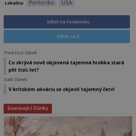
Portoriko
USA
Lokalita:
Sdílet na Facebooku
Sdílet na X
Předchozí článek
Co skrývá nově objevená tajemná hrobka stará
pět tisíc let?
Další článek
V britském akváriu se objevil tajemný červ!
Související články