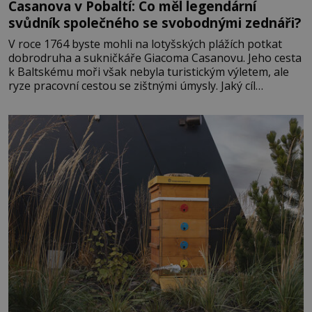
Casanova v Pobaltí: Co měl legendární
svůdník společného se svobodnými zednáři?
V roce 1764 byste mohli na lotyšských plážích potkat
dobrodruha a sukničkáře Giacoma Casanovu. Jeho cesta
k Baltskému moři však nebyla turistickým výletem, ale
ryze pracovní cestou se zištnými úmysly. Jaký cíl
Casanova sledoval, když se například procházel uličkami
lotyšské Rigy? Casanova v Pobaltí kontaktoval tamní
zednářské lóže. Nebyl v této oblasti žádným nováčkem,
protože do zednářské