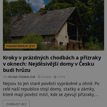
kolem 17 000 000 zábavychtivých lidí ročně. A ač je
velká snaha to utajit, někteří z
PARANORMÁLNÍ JEVY
Kroky v prázdných chodbách a přízraky
v oknech: Nejděsivější domy v Česku
budí hrůzu
OD
HELENA STEJSKALOVÁ
2.8.2026
3.3TIS
Nejsou to jen staré pověsti vyprávěné u ohně. Po
celé naší republice stojí domy, statky a zámky,
které mají pověst míst, kde se zjevují přízraky,
ozývají nevysvětlitelné zvuky nebo se dějí podivné
ZOBRAZIT VÍCE
jevy. Zatímco historici většinou hledají racionální