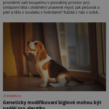
proměnit vaši koupelnu v posvátný prostor pro
omlazení těla i zklidnění unavené mysli. Jak pečovat o
pleť a tělo v souladu s hvězdami? Každá z nás v sobě
nese otisk vesmíru, který se projevuje nejen v naší
povaze, ale i v potřebách naší pokožky. Ohnivá znamení
Ženy narozené ve znamení Berana, Lva a Střelce v sobě
nesou žár, odvahu a neutuchající elán. Vaše
21stoleti.cz
Geneticky modifikovaní bíglové mohou být
nadějí pro alergiky