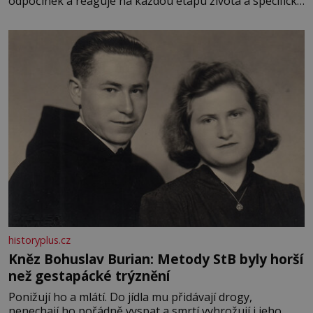
odpočinek a reaguje na každou etapu života a specifické
potřeby dítěte. Pro nejmenší je klíčová jednoduchost,
měkkost a bezpečí, proto by pokoj miminka měl působit
především klidně a útulně. Předškolní věk je
historyplus.cz
Kněz Bohuslav Burian: Metody StB byly horší
než gestapácké trýznění
Ponižují ho a mlátí. Do jídla mu přidávají drogy,
nenechají ho pořádně vyspat a smrtí vyhrožují i jeho