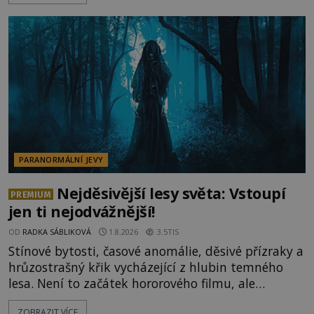
vysvětlení, záhadologové upozorňují, že některé
lokality vykazují nápadně podobná svědectví po
celé generace. A právě tato opakující se svědectví
ud
PARANORMÁLNÍ JEVY
Nejděsivější lesy světa: Vstoupí
PREMIUM
jen ti nejodvážnější!
OD
RADKA SÁBLIKOVÁ
1.8.2026
3.5TIS
Stínové bytosti, časové anomálie, děsivé přízraky a
hrůzostrašný křik vycházející z hlubin temného
lesa. Není to začátek hororového filmu, ale
události, které popisují návštěvníci lesů, které jsou
ZOBRAZIT VÍCE