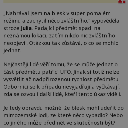
„Nahrával jsem na blesk v super pomalém
režimu a zachytil něco zvláštního,“ vypověděla
stroze
Julia
. Padající předmět spadl na
neznámou lokaci, zatím nikdo nic zvláštního
neobjevil. Otázkou tak zůstává, o co se mohlo
jednat.
Nejčastěji lidé věří tomu, že se může jednat o
část předmětu patřící UFO. Jinak si totiž nelze
vysvětlit až nadpřirozenou rychlost předmětu.
Odborníci se k případu nevyjadřují a vyčkávají,
zda se ozvou i další lidé, kteří tento úkaz viděli.
Je tedy opravdu možné, že blesk mohl udeřit do
mimozemské lodi, ze které něco vypadlo? Nebo
co jiného může předmět ve skutečnosti být?