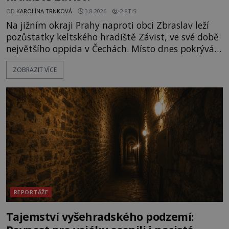
OD
KAROLÍNA TRNKOVÁ
3.8.2026
2.8TIS
Na jižním okraji Prahy naproti obci Zbraslav leží
pozůstatky keltského hradiště Závist, ve své době
největšího oppida v Čechách. Místo dnes pokrývá
les, zbytky po kdysi monumentálním hradišti jsou
ZOBRAZIT VÍCE
ale v terénu patrné stále. Co dalšího tu po Keltech
zůstalo? Prozkoumejte to spolu s ENIGMOU! Na
vrch Hr
REPORTÁŽE
Tajemství vyšehradského podzemí: