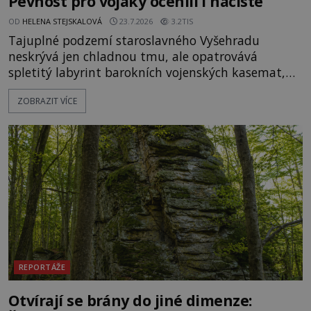
Pevnost pro vojáky ocenili i nacisté
OD
HELENA STEJSKALOVÁ
23.7.2026
3.2TIS
Tajuplné podzemí staroslavného Vyšehradu
neskrývá jen chladnou tmu, ale opatrovává
spletitý labyrint barokních vojenských kasemat,
zapomenuté chrámy a vzácné národní poklady.
ZOBRAZIT VÍCE
Hluboko uvnitř mohutné skály nad řekou Vltavou
pulzuje skrytá historie, která se dodnes úspěšně
vyhýbá shonu moderní metropole. Místo, ke
kterému se vážou nejstarší české mýty, ve svých
temných útrobách střeží monumentální
REPORTÁŽE
Otvírají se brány do jiné dimenze: