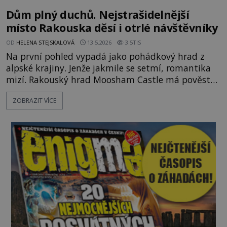
Dům plný duchů. Nejstrašidelnější
místo Rakouska děsí i otrlé návštěvníky
OD
HELENA STEJSKALOVÁ
13.5.2026
3.5TIS
Na první pohled vypadá jako pohádkový hrad z
alpské krajiny. Jenže jakmile se setmí, romantika
mizí. Rakouský hrad Moosham Castle má pověst
nejděsivějšího domu v celé zemi. Lidé tu údajně
ZOBRAZIT VÍCE
slyší kroky v prázdných chodbách, šeptání ze zdí i
nářek mrtvých. A záhadologové tvrdí, že zdejší
temná minulost mohla zanechat něco, co se
dodnes nepodařilo vysvětlit. Kamenný hrad stojí v
horách Salcburska u