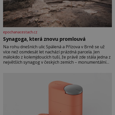
epochanacestach.cz
Synagoga, která znovu promlouvá
Na rohu dnešních ulic Spálená a Přízova v Brně se už
více než osmdesát let nachází prázdná parcela. Jen
málokdo z kolemjdoucích tuší, že právě zde stála jedna z
největších synagog v českých zemích – monumentální
stavba, která byla po desetiletí symbolem sebevědomé a
prosperující židovské komunity. Brněnská Velká
synagoga byla slavnostně otevřena v roce