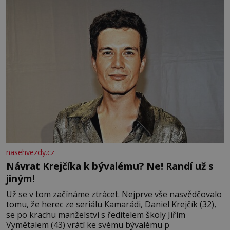
protože
nasehvezdy.cz
Návrat Krejčíka k bývalému? Ne! Randí už s
jiným!
Už se v tom začínáme ztrácet. Nejprve vše nasvědčovalo
tomu, že herec ze seriálu Kamarádi, Daniel Krejčík (32),
se po krachu manželství s ředitelem školy Jiřím
Vymětalem (43) vrátí ke svému bývalému p