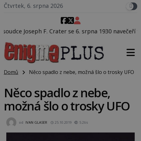
Čtvrtek, 6. srpna 2026
er se 6. srpna 1930 navečeří ve své oblíbené restaurac
Domů
Něco spadlo z nebe, možná šlo o trosky UFO
Něco spadlo z nebe,
možná šlo o trosky UFO
od
IVAN GLASER
25.10.2019
5.2tis