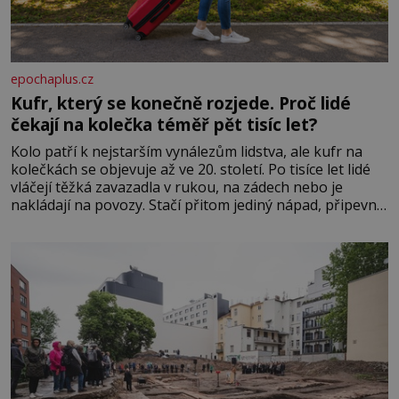
epochaplus.cz
Kufr, který se konečně rozjede. Proč lidé
čekají na kolečka téměř pět tisíc let?
Kolo patří k nejstarším vynálezům lidstva, ale kufr na
kolečkách se objevuje až ve 20. století. Po tisíce let lidé
vláčejí těžká zavazadla v rukou, na zádech nebo je
nakládají na povozy. Stačí přitom jediný nápad, připevnit
ke kufru kolečka. Jenže právě ten nikdo dlouho
nedostane. Až jednou se na letišti ozve věta, která změní