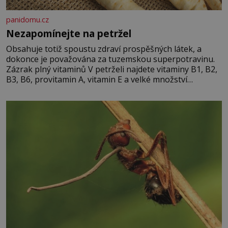
panidomu.cz
Nezapomínejte na petržel
Obsahuje totiž spoustu zdraví prospěšných látek, a
dokonce je považována za tuzemskou superpotravinu.
Zázrak plný vitaminů V petrželi najdete vitaminy B1, B2,
B3, B6, provitamin A, vitamin E a velké množství
vitamínu C (nejvíce ho má nať, dokonce třikrát více než
pomeranč, v kořeni je také, ale je ho desetkrát méně), a
kyselinu listovou. Ale