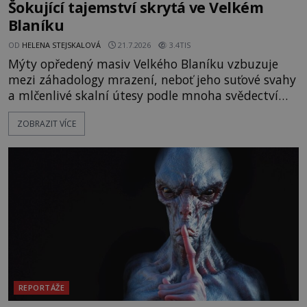
Šokující tajemství skrytá ve Velkém
Blaníku
OD
HELENA STEJSKALOVÁ
21.7.2026
3.4TIS
Mýty opředený masiv Velkého Blaníku vzbuzuje
mezi záhadology mrazení, neboť jeho suťové svahy
a mlčenlivé skalní útesy podle mnoha svědectví
fungují jako anomální zóny, kde selhává lidské
ZOBRAZIT VÍCE
vnímání času i prostoru. Geologické anomálie hory
nenechávají nikoho chladným a esoterici i
badatelé zde odkrývají indicie, které propojují
prastaré pohanské kulty, keltské svatyně a zprávy
o lidech, kteří v
REPORTÁŽE