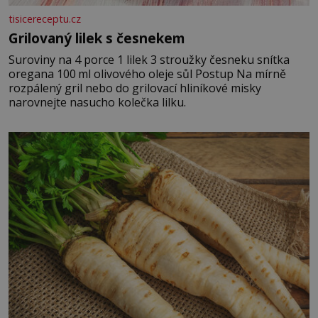
tisicereceptu.cz
Grilovaný lilek s česnekem
Suroviny na 4 porce 1 lilek 3 stroužky česneku snítka
oregana 100 ml olivového oleje sůl Postup Na mírně
rozpálený gril nebo do grilovací hliníkové misky
narovnejte nasucho kolečka lilku.