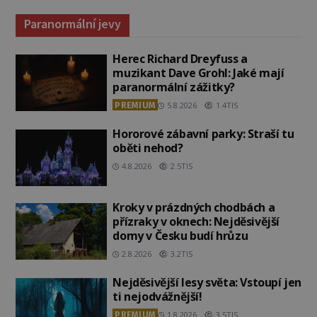
Paranormální jevy
Herec Richard Dreyfuss a
muzikant Dave Grohl: Jaké mají
paranormální zážitky?
PREMIUM
5.8.2026
1.4TIS
Hororové zábavní parky: Straší tu
oběti nehod?
4.8.2026
2.5TIS
Kroky v prázdných chodbách a
přízraky v oknech: Nejděsivější
domy v Česku budí hrůzu
2.8.2026
3.2TIS
Nejděsivější lesy světa: Vstoupí jen
ti nejodvážnější!
PREMIUM
1.8.2026
3.5TIS