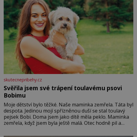
skutecnepribehy.cz
Svěřila jsem své trápení toulavému psovi
Bobimu
Moje dětství bylo těžké. Naše maminka zemřela. Táta byl
despota. Jedinou mojí spřízněnou duší se stal toulavý
pejsek Bobi. Doma jsem jako dítě měla peklo. Maminka
zemřela, když jsem byla ještě malá. Otec hodně pil a
často dokázal propít skoro celou výplatu. Čtyři roky jsem
chodila do školy u nás na vesnici. Měli mě tam rádi,