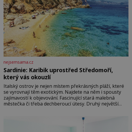
nejsemsama.cz
Sardinie: Karibik uprostřed Středomoří,
který vás okouzlí
Italský ostrov je nejen místem překrásných pláží, které
se vyrovnají těm exotickým. Najdete na něm i spousty
zajímavostí k objevování. Fascinující stará malebná
městečka či třeba dechberoucí útesy. Druhý největší
italský ostrov o velikosti přibližně jedné třetiny České
republiky vás ohromí nejen svými plážemi s bílým
pískem jako v Karibiku, ale i divokou krajinou, také
bohatou historií i luxusem.Zjistěte,