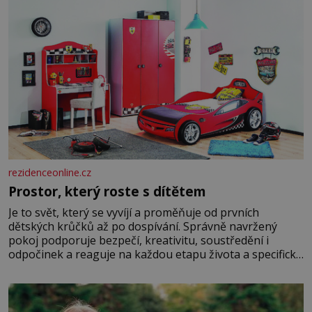
rezidenceonline.cz
Prostor, který roste s dítětem
Je to svět, který se vyvíjí a proměňuje od prvních
dětských krůčků až po dospívání. Správně navržený
pokoj podporuje bezpečí, kreativitu, soustředění i
odpočinek a reaguje na každou etapu života a specifické
potřeby dítěte. Pro nejmenší je klíčová jednoduchost,
měkkost a bezpečí, proto by pokoj miminka měl působit
především klidně a útulně. Předškolní věk je