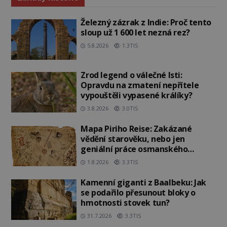
Železný zázrak z Indie: Proč tento
sloup už 1 600 let nezná rez?
5.8.2026
1.3TIS
Zrod legend o válečné lsti:
Opravdu na zmatení nepřítele
vypouštěli vypasené králíky?
3.8.2026
3.0TIS
Mapa Piriho Reise: Zakázané
vědění starověku, nebo jen
geniální práce osmanského
admirála?
1.8.2026
3.3TIS
Kamenní giganti z Baalbeku: Jak
se podařilo přesunout bloky o
hmotnosti stovek tun?
31.7.2026
3.3TIS