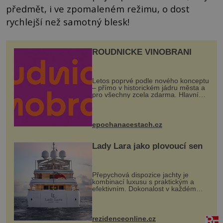
předmět, i ve zpomaleném režimu, o dost
rychlejší než samotný blesk!
ROUDNICKÉ VINOBRANÍ
Letos poprvé podle nového konceptu
– přímo v historickém jádru města a
pro všechny zcela zdarma. Hlavní
program se odehraje na Karlově a
Husově náměstí. Návštěvníci se
mohou těšit na víno, burčák, pes...
epochanacestach.cz
Lady Lara jako plovoucí sen
Přepychová dispozice jachty je
kombinací luxusu s praktickým a
efektivním. Dokonalost v každém
detailu představuje značka Fendi
Casa, kterou byly vybaveny její
paluby. Monacký přístav nabízí
každoročn...
rezidenceonline.cz