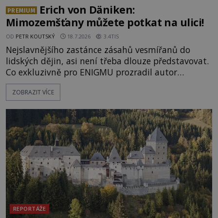
Erich von Däniken:
PREMIUM
Mimozemšťany můžete potkat na ulici!
OD
PETR KOUTSKÝ
18.7.2026
3.4TIS
Nejslavnějšího zastánce zásahů vesmířanů do
lidských dějin, asi není třeba dlouze představovat.
Co exkluzivně pro ENIGMU prozradil autor
Vzpomínek na budoucnost, švýcarský badatel
ZOBRAZIT VÍCE
Erich von Däniken? Orbitální stanice Viking 1
přelétá na oběžné dráze nad rudou planetou. Když
je umělá družice od povrchu Marsu vzdálena asi
1873 kilometrů, nachá
REPORTÁŽE