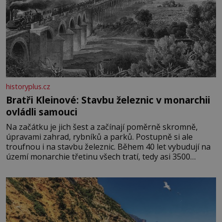
historyplus.cz
Bratři Kleinové: Stavbu železnic v monarchii
ovládli samouci
Na začátku je jich šest a začínají poměrně skromně,
úpravami zahrad, rybníků a parků. Postupně si ale
troufnou i na stavbu železnic. Během 40 let vybudují na
území monarchie třetinu všech tratí, tedy asi 3500
kilometrů! Ohromně na tom zbohatnou… Podnikavého
ducha zdědí bratři Kleinové po otci Johannovi (1756–
1835), který má malý statek na Jesenicku