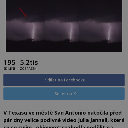
195
5.2tis
SDÍLENÍ
ZOBRAZENÍ
Sdílet na Facebooku
Sdílet na X
V Texasu ve městě San Antonio natočila před
pár dny velice podivné video Julia Jannell, která
se se svým „objevem“ rozhodla podělit na