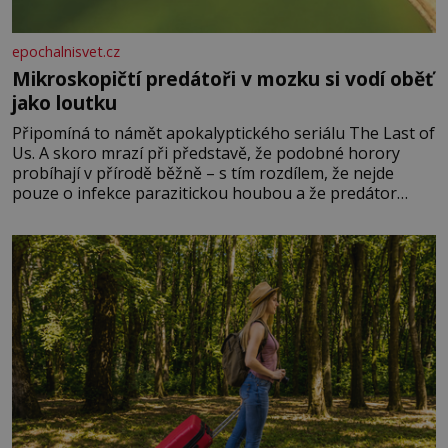
epochalnisvet.cz
Mikroskopičtí predátoři v mozku si vodí oběť
jako loutku
Připomíná to námět apokalyptického seriálu The Last of
Us. A skoro mrazí při představě, že podobné horory
probíhají v přírodě běžně – s tím rozdílem, že nejde
pouze o infekce parazitickou houbou a že predátor
dokáže ovládat jen vývojově nesrovnatelně jednodušší
živočichy, než je člověk. Najít skutečné zombie není nic
nemožného ani v naší přírodě.