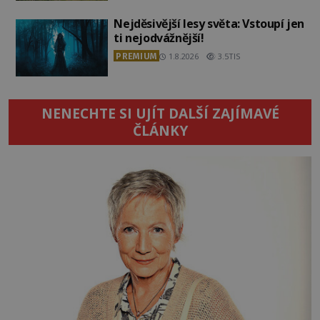
Nejděsivější lesy světa: Vstoupí jen
ti nejodvážnější!
PREMIUM
1.8.2026
3.5TIS
NENECHTE SI UJÍT DALŠÍ ZAJÍMAVÉ
ČLÁNKY