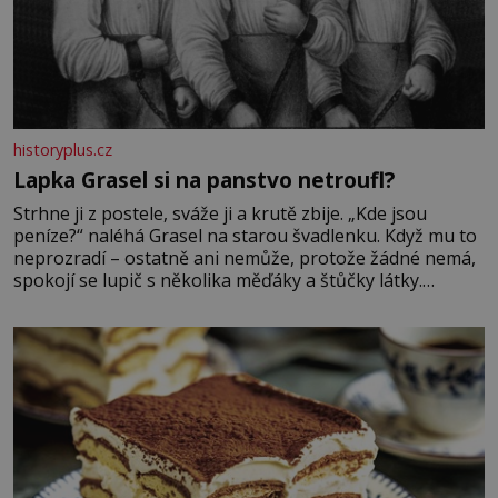
historyplus.cz
Lapka Grasel si na panstvo netroufl?
Strhne ji z postele, sváže ji a krutě zbije. „Kde jsou
peníze?“ naléhá Grasel na starou švadlenku. Když mu to
neprozradí – ostatně ani nemůže, protože žádné nemá,
spokojí se lupič s několika měďáky a štůčky látky.
Zraněná žena pár dní nato umírá. Je to muž nebývale
krutý. Jeho činy budí hrůzu ještě dlouho po jeho smrti