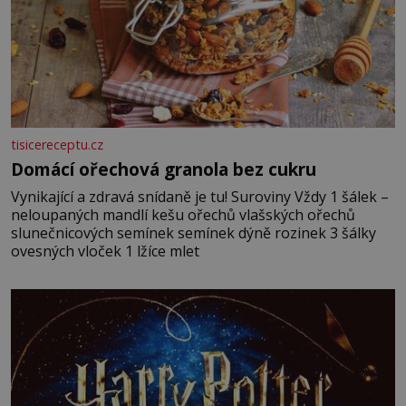
tisicereceptu.cz
Domácí ořechová granola bez cukru
Vynikající a zdravá snídaně je tu! Suroviny Vždy 1 šálek –
neloupaných mandlí kešu ořechů vlašských ořechů
slunečnicových semínek semínek dýně rozinek 3 šálky
ovesných vloček 1 lžíce mlet