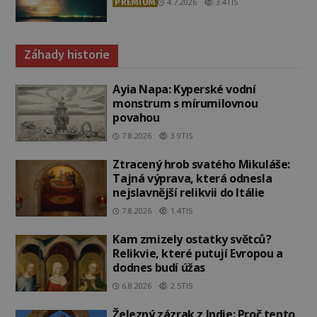
PREMIUM
4.7.2026
3.4TIS
Záhady historie
Ayia Napa: Kyperské vodní
monstrum s mírumilovnou
povahou
7.8.2026
3.9TIS
Ztracený hrob svatého Mikuláše:
Tajná výprava, která odnesla
nejslavnější relikvii do Itálie
7.8.2026
1.4TIS
Kam zmizely ostatky světců?
Relikvie, které putují Evropou a
dodnes budí úžas
6.8.2026
2.5TIS
Železný zázrak z Indie: Proč tento