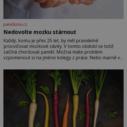
panidomu.cz
Nedovolte mozku stárnout
Každý, komu je přes 25 let, by měl pravidelně
procvičovat mozkové závity. V tomto období se totiž
začíná zhoršovat paměť. Možná máte problém
vzpomenout si na jméno kolegy z práce. Nebo marně v
paměti lovíte název knížky, kterou jste nedávno přečetli.
Je to opravdu tak, s věkem jako kdyby se paměť
rozhodla stávkovat. Cvičte