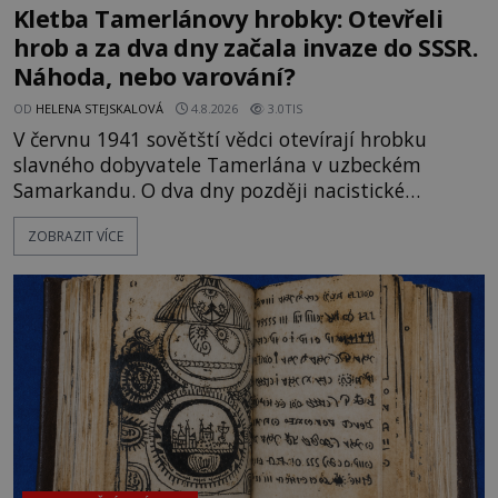
Kletba Tamerlánovy hrobky: Otevřeli
hrob a za dva dny začala invaze do SSSR.
Náhoda, nebo varování?
OD
HELENA STEJSKALOVÁ
4.8.2026
3.0TIS
V červnu 1941 sovětští vědci otevírají hrobku
slavného dobyvatele Tamerlána v uzbeckém
Samarkandu. O dva dny později nacistické
Německo zahajuje operaci Barbarossa a napadá
ZOBRAZIT VÍCE
Sovětský svaz. Shoda dat je natolik zarážející, že se
rodí jedna z nejslavnějších „kleteb“ 20. století. Je
na legendě něco pravdy, nebo jde jen o fascinující
souhru okolností? Když antropolog Michail
Gerasimov (1907-1970) a