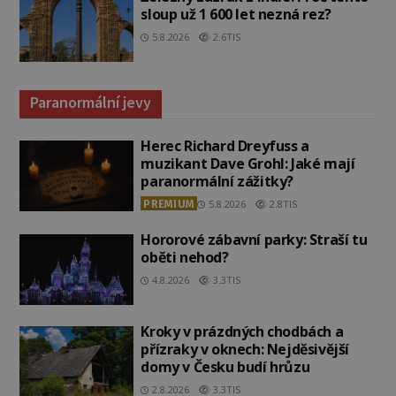
sloup už 1 600 let nezná rez?
5.8.2026
2.6TIS
Paranormální jevy
Herec Richard Dreyfuss a
muzikant Dave Grohl: Jaké mají
paranormální zážitky?
PREMIUM
5.8.2026
2.8TIS
Hororové zábavní parky: Straší tu
oběti nehod?
4.8.2026
3.3TIS
Kroky v prázdných chodbách a
přízraky v oknech: Nejděsivější
domy v Česku budí hrůzu
2.8.2026
3.3TIS