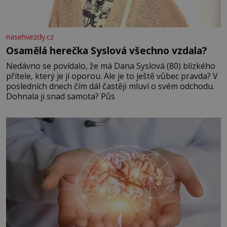
nasehvezdy.cz
Osamělá herečka Syslová všechno vzdala?
Nedávno se povídalo, že má Dana Syslová (80) blízkého
přítele, který je jí oporou. Ale je to ještě vůbec pravda? V
posledních dnech čím dál častěji mluví o svém odchodu.
Dohnala ji snad samota? Půs