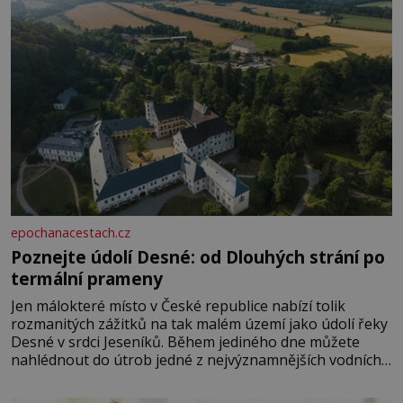
epochanacestach.cz
Poznejte údolí Desné: od Dlouhých strání po
termální prameny
Jen málokteré místo v České republice nabízí tolik
rozmanitých zážitků na tak malém území jako údolí řeky
Desné v srdci Jeseníků. Během jediného dne můžete
nahlédnout do útrob jedné z nejvýznamnějších vodních
elektráren v Evropě, vydat se na horské hřebeny, projet
se na koloběžce a den zakončit poznáváním památek ve