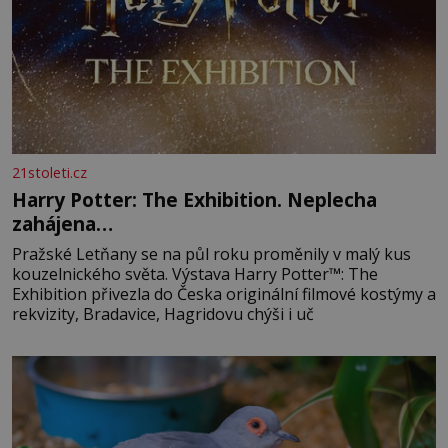
21stoleti.cz
Harry Potter: The Exhibition. Neplecha
zahájena…
Pražské Letňany se na půl roku proměnily v malý kus
kouzelnického světa. Výstava Harry Potter™: The
Exhibition přivezla do Česka originální filmové kostýmy a
rekvizity, Bradavice, Hagridovu chýši i uč