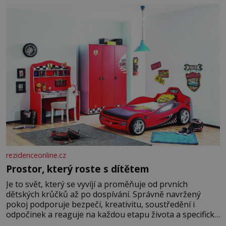
Manželství nám oběma moc nesvědčilo, brzy jsme zjistili,
že
rezidenceonline.cz
Prostor, který roste s dítětem
Je to svět, který se vyvíjí a proměňuje od prvních
dětských krůčků až po dospívání. Správně navržený
pokoj podporuje bezpečí, kreativitu, soustředění i
odpočinek a reaguje na každou etapu života a specifické
potřeby dítěte. Pro nejmenší je klíčová jednoduchost,