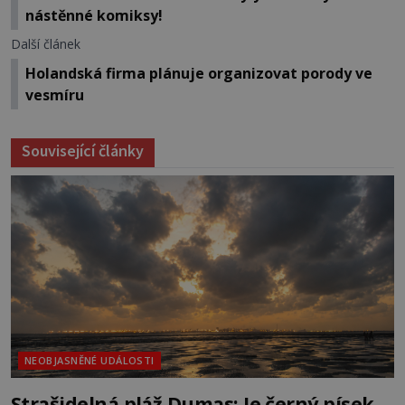
nástěnné komiksy!
Další článek
Holandská firma plánuje organizovat porody ve
vesmíru
Související články
NEOBJASNĚNÉ UDÁLOSTI
Strašidelná pláž Dumas: Je černý písek