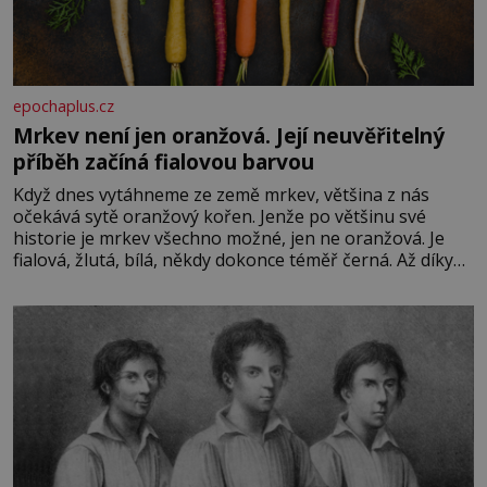
epochaplus.cz
Mrkev není jen oranžová. Její neuvěřitelný
příběh začíná fialovou barvou
Když dnes vytáhneme ze země mrkev, většina z nás
očekává sytě oranžový kořen. Jenže po většinu své
historie je mrkev všechno možné, jen ne oranžová. Je
fialová, žlutá, bílá, někdy dokonce téměř černá. Až díky
stovkám let pečlivého šlechtění se z ní stává zelenina,
bez které si českou zahradu ani nedokážeme představit.
Její příběh je