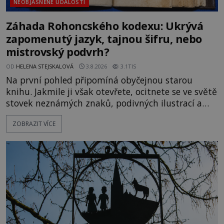
NEOBJASNĚNÉ UDÁLOSTI
Záhada Rohoncského kodexu: Ukrývá
zapomenutý jazyk, tajnou šifru, nebo
mistrovský podvrh?
OD
HELENA STEJSKALOVÁ
3.8.2026
3.1TIS
Na první pohled připomíná obyčejnou starou
knihu. Jakmile ji však otevřete, ocitnete se ve světě
stovek neznámých znaků, podivných ilustrací a
textu, který už téměř dvě století vzdoruje všem
ZOBRAZIT VÍCE
pokusům o rozluštění. Rohoncský kodex patří mezi
největší záhady evropských dějin a dodnes nikdo s
jistotou neví, kdo jej napsal, kdy vznikl ani co
vlastně vypráví. Rohoncský kodex se poprvé
objevuje v roce