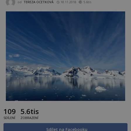
od
TEREZA OCETKOVÁ
18.11.2018
5.6tis
109
5.6tis
SDÍLENÍ
ZOBRAZENÍ
Sdílet na Facebooku