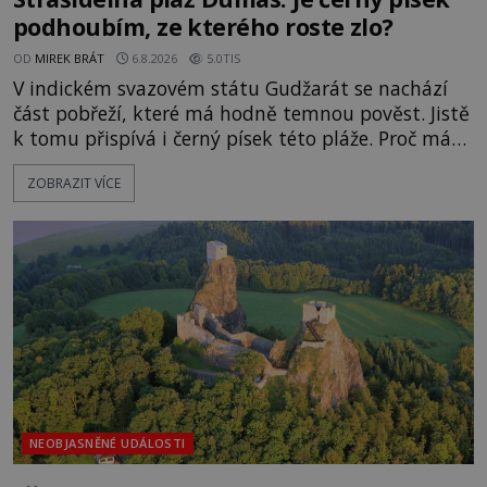
podhoubím, ze kterého roste zlo?
OD
MIREK BRÁT
6.8.2026
5.0TIS
V indickém svazovém státu Gudžarát se nachází
část pobřeží, které má hodně temnou pověst. Jistě
k tomu přispívá i černý písek této pláže. Proč má
pláž takové netypické zbarvení? Nakolik jsou
ZOBRAZIT VÍCE
pravdivé historky, že zde došlo k nevysvětlitelným
zmizením turistů? Ti, kteří se nebojí, nás mohou
následovat. Vstupujeme na pláž Dumas ve městě
Surat. Gu
NEOBJASNĚNÉ UDÁLOSTI