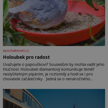
epochalnisvet.cz
Holoubek pro radost
Uvažujete o papouškovi? Sousedům by mohla vadit jeho
hlučnost. Holoubek diamantový komunikuje téměř
neslyšitelným pípáním, je roztomilý a hodí se i pro
chovatele začátečníky. Jedná se o nenáročného
klidného ptáčka, který většinu dne jen posedává. Hodně
času tráví na zemi, kde sbírá zbytky semínek Jeho
domovinou je prakticky celá Austrálie s výjimkou
pobřežní oblasti.