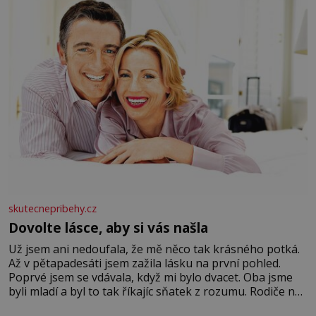
Velkých Losinách nebo v termálním
skutecnepribehy.cz
Dovolte lásce, aby si vás našla
Už jsem ani nedoufala, že mě něco tak krásného potká.
Až v pětapadesáti jsem zažila lásku na první pohled.
Poprvé jsem se vdávala, když mi bylo dvacet. Oba jsme
byli mladí a byl to tak říkajíc sňatek z rozumu. Rodiče nás
dali dohromady, Toník byl dobře zaopatřený mladý muž.