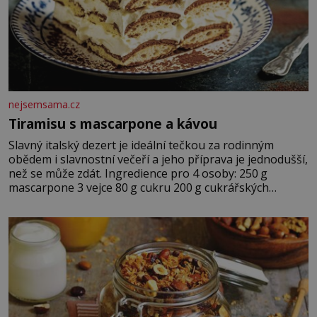
nejsemsama.cz
Tiramisu s mascarpone a kávou
Slavný italský dezert je ideální tečkou za rodinným
obědem i slavnostní večeří a jeho příprava je jednodušší,
než se může zdát. Ingredience pro 4 osoby: 250 g
mascarpone 3 vejce 80 g cukru 200 g cukrářských
piškotů 250 ml silné kávy 2 lžíce amaretta kakao na
posypání Postup: Oddělte žloutky od bílků. Žloutky
vyšlehejte s cukrem do světlé pěny a postupně do nich
vmíchejte mascarpone, aby vznikl hladký