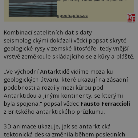
na vlastní kůži, často s trvalými
následky nebo bohužel i ztrátou
života. Dnes nepochopiteln...
epochaplus.cz
Kombinací satelitních dat s daty
seismologickými dokázali vědci popsat skryté
geologické rysy v zemské litosféře, tedy vnější
vrstvě zeměkoule skládajícího se z kůry a pláště.
„Ve východní Antarktidě vidíme mozaiku
geologických útvarů, které ukazují na zásadní
podobnosti a rozdíly mezi kůrou pod
Antarktidou a jinými kontinenty, se kterými
byla spojena,“ popsal vědec
Fausto Ferraccioli
z Britského antarktického průzkumu.
3D animace ukazuje, jak se antarktická
tektonická deska změnila během posledních