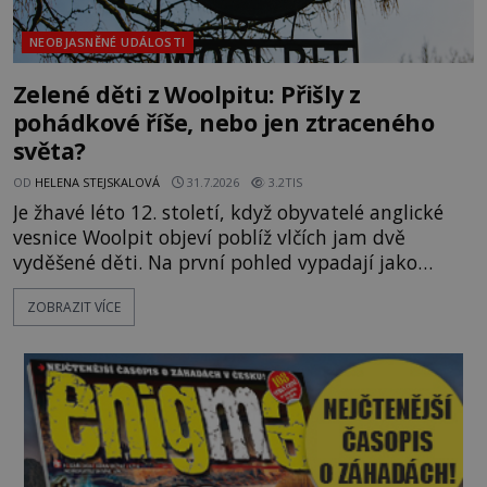
NEOBJASNĚNÉ UDÁLOSTI
Zelené děti z Woolpitu: Přišly z
pohádkové říše, nebo jen ztraceného
světa?
OD
HELENA STEJSKALOVÁ
31.7.2026
3.2TIS
Je žhavé léto 12. století, když obyvatelé anglické
vesnice Woolpit objeví poblíž vlčích jam dvě
vyděšené děti. Na první pohled vypadají jako
každé jiné, až na jednu děsivou výjimku. Jejich
ZOBRAZIT VÍCE
kůže má nazelenalý odstín, mluví
nesrozumitelnou řečí a odmítají jakékoli jídlo
kromě syrových bobů. Příběh se rychle stává
jednou z největších záhad středověké Anglie a ani
po téměř devíti stech letech není