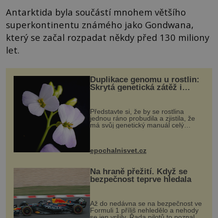
Antarktida byla součástí mnohem většího
superkontinentu známého jako Gondwana,
který se začal rozpadat někdy před 130 miliony
let.
Duplikace genomu u rostlin:
Skrytá genetická zátěž i
evoluční výhoda
Představte si, že by se rostlina
jednou ráno probudila a zjistila, že
má svůj genetický manuál celý
dvakrát. Přesně to se občas v
přírodě stane – a podle nového
výzkumu to může být pro druhy
epochalnisvet.cz
vstupenka...
Na hraně přežití. Když se
bezpečnost teprve hledala
Až do nedávna se na bezpečnost ve
Formuli 1 příliš nehledělo a nehody
se jen vršily. Řada pilotů to poznala