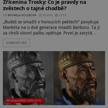
Zřícenina Trosky: Co je pravdy na
zvěstech o tajné chodbě?
OD
MICHAELA HOLUBOVÁ
5.8.2026
2.9TIS
„Budeš se smažit v horoucích peklech!“ povykuje
Markéta na o dvě generace mladší Barboru. Ta jí
za chvíli slovní palbu opětuje. První je zarytá
katolička, druhá přesvědčená kališnice. A každá z
ZOBRAZIT VÍCE
nich se usídlí na jedné z věží slavného hradu
Trosky. Šlechtic Ota IV. z Bergova (1399–1452) patří
mezi vůdce protihusitského boje. Za manželku má
skutečně jistou
NEOBJASNĚNÉ UDÁLOSTI