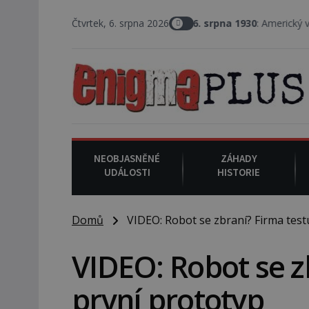
Čtvrtek, 6. srpna 2026
6. srpna 1930
: Americký vrchní soudce Jo
NEOBJASNĚNÉ
ZÁHADY
UDÁLOSTI
HISTORIE
Domů
VIDEO: Robot se zbraní? Firma testu
VIDEO: Robot se z
první prototyp