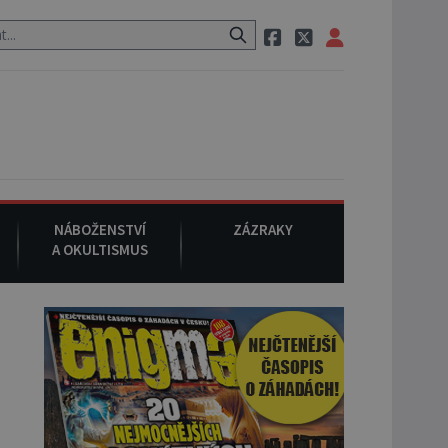
ak si na ulici zavolá taxi, nasedne do něj a už ho nikdy nikdo nespat
NÁBOŽENSTVÍ
ZÁZRAKY
A OKULTISMUS