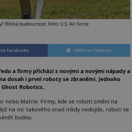
? Blízká budoucnost. Foto: U.S. Air Force
t na Facebooku
Sdílet na Twitteru
ředu a firmy přichází s novými a novými nápady a
na dosah i první roboty se zbraněmi. Jednoho
 Ghost Robotics.
tor nebo Matrix. Firmy, kde se roboti změní na
když na nic takového snad nikdy nedojde, roboti se
hánět budou.