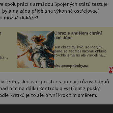
ve spolupráci s armádou Spojených států testuje
u byla na záda přidělána výkonná ostřelovací
ou možná dokáže?
n
Obraz s andělem chrání
náš dům
Ten obraz byl kýč, se kterým
jsme se nechtěli nikomu chlubit.
Rychle jsme ho ale vraceli na
oká
jeho místo. S manželem Vaškem
však
jsme si pořídili chaloupku, takový
skutecnepribehy.cz
domek na severu Čech, kde
í
jsme si naplánova...
nému
v terén, sledovat prostor s pomocí různých typů
d ním na dálku kontrolu a vystřelit z pušky.
dle kritiků je to ale první krok tím směrem.