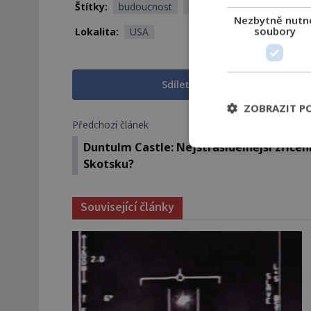
Štítky:
budoucnost
roboti
zbraně
Nezbytně nutn
soubory
Lokalita:
USA
Sdílet na Facebooku
ZOBRAZIT P
Předchozí článek
Duntulm Castle: Nejstrašidelnější zřícen
Skotsku?
Související články