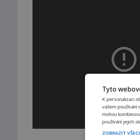
Tyto webové
K personalizaci o
vašem používání na
mohou kombinovat 
používání jejich s
ZOBRAZIT VŠE