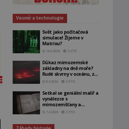
Vesmír a technologie
Svět jako počítačová
simulace! Žijeme v
Matrixu?
16.6.2026
3.2TIS
Důkaz mimozemské
základny na dně moře?
Rudé skvrny v oceánu, ze
kterých srší blesky!
8.6.2026
3.0TIS
Setkal se geniální malíř a
vynálezce s
mimozemšťany a
vstoupil do jiné dimenze?
7.6.2026
3.3TIS
Záhady historie