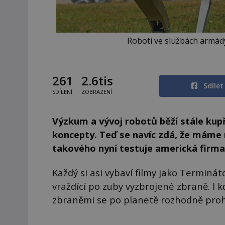
Roboti ve službách armády
261
2.6tis
Sdíle
SDÍLENÍ
ZOBRAZENÍ
Výzkum a vývoj robotů běží stále kup
koncepty. Teď se navíc zdá, že máme 
takového nyní testuje americká firma
Každý si asi vybaví filmy jako Terminá
vraždící po zuby vyzbrojené zbraně. I 
zbraněmi se po planetě rozhodně pro