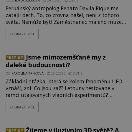
OD
ANDREA ŠULCOVÁ
26.6.2026
2.9TIS
Peruánský antropolog Renato Davila Riquelme
zatajil dech. To, co zrovna našel, není z tohoto
světa. Nemůže být! Zaměstnanec malého muzea
v peruánském městečku Andahuaylillas nedaleko
ZOBRAZIT VÍCE
legendárního Cuzca pomalu sestupuje z posvátné
hory Apu a přemýšlí, jak s touto zprávou naloží.
Právě nalezl ostatky dvou mimozemšťanů! Vědci
nad nálezem kroutí hlavou. Už na
Jsme mimozemšťané my z
PREMIUM
daleké budoucnosti?
OD
KAROLÍNA TRNKOVÁ
25.6.2026
3.7TIS
Základní otázka, která se kolem fenoménu UFO
vznáší, zní: Co jsou zač? Letouny testované v
rámci utajovaných vládních experimentů?
Mimozemské vesmírné lodě plnící na Zemi nám
ZOBRAZIT VÍCE
neznámý úkol? Skokani mezi dimenzemi, putující
po mostech skrze reality do paralelních světů? O
všech těchto možnostech již desítky let vzrušeně
diskutují vědci, ufologo
Žijeme v iluzivním 3D světě? A
PREMIUM