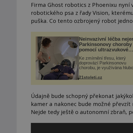
Firma Ghost robotics z Phoenixu nyní 
robotického psa z řady Vision, kterém
puška. Co tento ozbrojený robot jedn
Neinvazivní léčba neje
Parkinsonovy choroby
pomocí ultrazvukové
„helmy“
Ke zmírnění třesu, který
doprovází Parkinsonovu
chorobu, je využívána hlub
mozková stimulace, která 
vyžaduje vysoce invazivní
21stoleti.cz
zákrok. Ultrazvuk zase nen
vhodný k dostatečně přes
zacílení ...
Údajně bude schopný překonat jakýkoli
kamer a nakonec bude možné převzít na
Nejde tedy ještě o autonomní zbraň, po