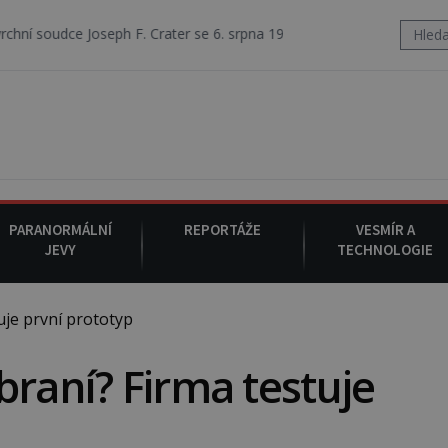
seph F. Crater se 6. srpna 1930 navečeří ve své oblíbené restauraci, p
PARANORMÁLNÍ
REPORTÁŽE
VESMÍR A
JEVY
TECHNOLOGIE
je první prototyp
braní? Firma testuje