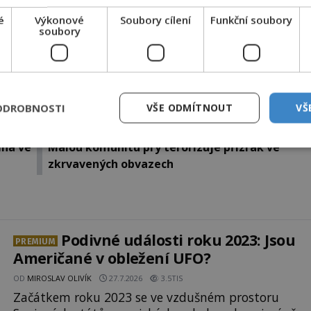
é
Výkonové
Soubory cílení
Funkční soubory
soubory
Sdílet na X
ODROBNOSTI
VŠE ODMÍTNOUT
VŠ
Další článek
ina ve
Malou komunitu prý terorizuje přízrak ve
zkrvavených obvazech
Podivné události roku 2023: Jsou
PREMIUM
Američané v obležení UFO?
OD
MIROSLAV OLIVÍK
27.7.2026
3.5TIS
Začátkem roku 2023 se ve vzdušném prostoru