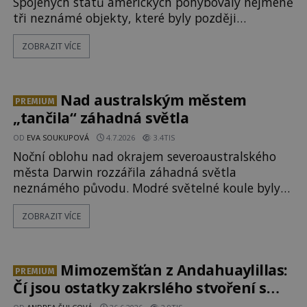
Spojených států amerických pohybovaly nejméně
tři neznámé objekty, které byly později
sestřeleny. Do dnešních dnů nebyly trosky těchto
ZOBRAZIT VÍCE
létajících těles objeveny. Je možné, že šlo o nějaké
nové armádní výzkumné technologie? Nebo snad
byly mimozemského původu? Dne 4. února roku
2023 vydává
Nad australským městem
PREMIUM
„tančila“ záhadná světla
OD
EVA SOUKUPOVÁ
4.7.2026
3.4TIS
Noční oblohu nad okrajem severoaustralského
města Darwin rozzářila záhadná světla
neznámého původu. Modré světelné koule byly
viditelné nejméně dvacet minut, během nichž se
ZOBRAZIT VÍCE
opakovaně objevovaly a zase mizely. Svědek,
který úkaz zachytil na mobilní telefon, se
domnívá, že mohlo jít o návštěvu ze světa duchů.
Záhadný záznam okamžitě rozpoutal deb
Mimozemšťan z Andahuaylillas:
PREMIUM
Čí jsou ostatky zakrslého stvoření s
ohromnou lebkou?