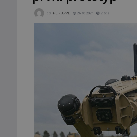
od
FILIP APPL
26.10.2021
2.6tis