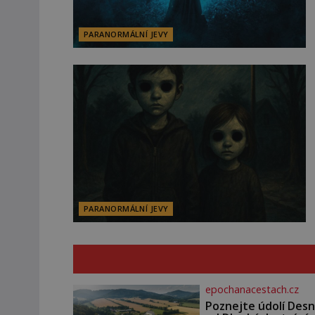
PARANORMÁLNÍ JEVY
PARANORMÁLNÍ JEVY
epochanacestach.cz
Poznejte údolí Desn