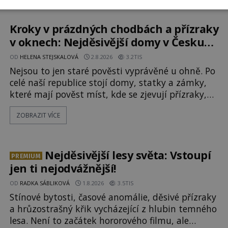
pomerančovníků. Klid tu teď rozhodně nepanuje,
park navštíví kolem 17 000 000 zábavychtivých
lidí ročně. A ač je velká snaha to utajit, někteří z
Kroky v prázdných chodbách a přízraky
v oknech: Nejděsivější domy v Česku
budí hrůzu
OD
HELENA STEJSKALOVÁ
2.8.2026
3.2TIS
Nejsou to jen staré pověsti vyprávěné u ohně. Po
celé naší republice stojí domy, statky a zámky,
které mají pověst míst, kde se zjevují přízraky,
ozývají nevysvětlitelné zvuky nebo se dějí
ZOBRAZIT VÍCE
podivné jevy. Zatímco historici většinou hledají
racionální vysvětlení, záhadologové upozorňují,
že některé lokality vykazují nápadně podobná
svědectví po celé generace. A právě tato opakující
Nejděsivější lesy světa: Vstoupí
PREMIUM
se svědectví ud
jen ti nejodvážnější!
OD
RADKA SÁBLIKOVÁ
1.8.2026
3.5TIS
Stínové bytosti, časové anomálie, děsivé přízraky
a hrůzostrašný křik vycházející z hlubin temného
lesa. Není to začátek hororového filmu, ale