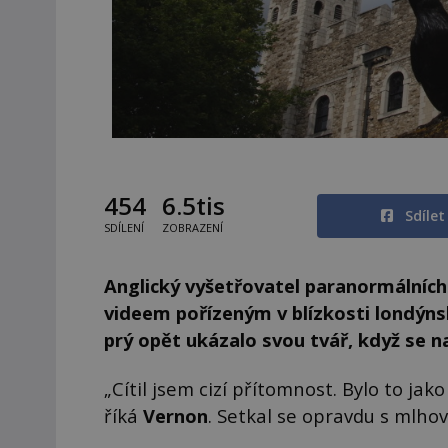
454
6.5tis
Sdíle
SDÍLENÍ
ZOBRAZENÍ
Anglický vyšetřovatel paranormálníc
videem pořízeným v blízkosti londýns
prý opět ukázalo svou tvář, když se n
„Cítil jsem cizí přítomnost. Bylo to jako
říká
Vernon
. Setkal se opravdu s mlho