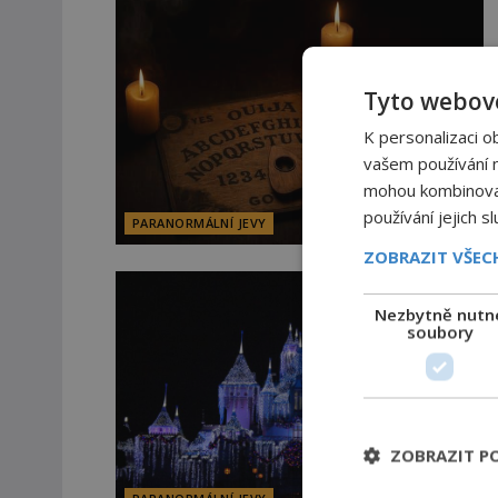
Tyto webové
K personalizaci o
vašem používání na
mohou kombinovat 
používání jejich s
PARANORMÁLNÍ JEVY
ZOBRAZIT VŠE
Nezbytně nutn
soubory
ZOBRAZIT P