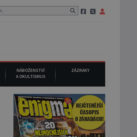
aci, pak si na ulici zavolá taxi, nasedne do něj a už ho nikdy nikdo n
NÁBOŽENSTVÍ
ZÁZRAKY
A OKULTISMUS