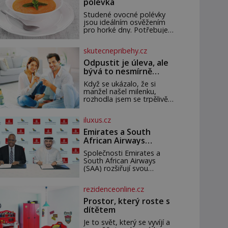
polévka
Studené ovocné polévky
jsou ideálním osvěžením
pro horké dny. Potřebujete
200 g jahod 600 g žlutého
melounu 100 ml sladkého
skutecnepribehy.cz
dezertního vína 50 g cukru
krystal 1 lžíci medu 200 g
Odpustit je úleva, ale
zakysané sm
bývá to nesmírně
těžké
Když se ukázalo, že si
manžel našel milenku,
rozhodla jsem se trpělivě
vyčkávat, přesvědčena, že
se dříve či později vrátí k
iluxus.cz
rodině. Možná je to jedna
z nejtěžších věcí na světě.
Emirates a South
Ale každý, kdo s tím má
African Airways
nějaké zkušenosti, se
rozšiřují partnerství.
zapřísahá, že pokud
Společnosti Emirates a
Cestujícím nově
odpustíte, znatelně se vám
South African Airways
zpřístupní dalších
uleví. Když se ke mně
(SAA) rozšiřují svou
devět destinací v jižní
doneslo, že si manžel
dlouholetou codesharovou
pořídil milenku,
a střední Africe
spolupráci. Nová reciproční
rezidenceonline.cz
dohoda zpřístupní
cestujícím devět dalších
Prostor, který roste s
destinací v jižní a střední
dítětem
Africe a u
Je to svět, který se vyvíjí a