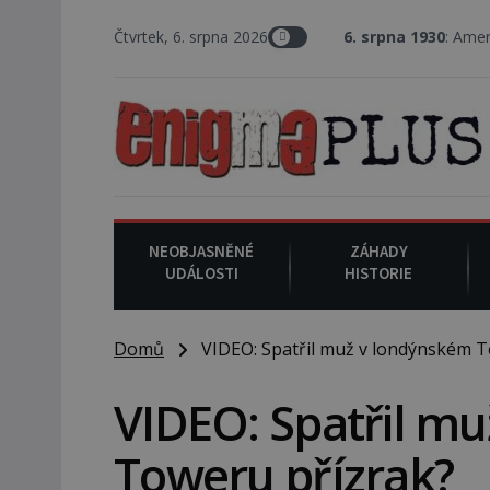
Čtvrtek, 6. srpna 2026
6. srpna 1930
: Americký vrchní sou
NEOBJASNĚNÉ
ZÁHADY
UDÁLOSTI
HISTORIE
Domů
VIDEO: Spatřil muž v londýnském T
VIDEO: Spatřil m
Toweru přízrak?