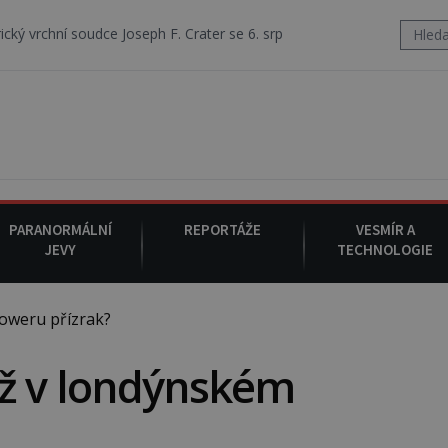
dce Joseph F. Crater se 6. srpna 1930 navečeří ve své oblíbené restaur
PARANORMÁLNÍ
REPORTÁŽE
VESMÍR A
JEVY
TECHNOLOGIE
oweru přízrak?
už v londýnském