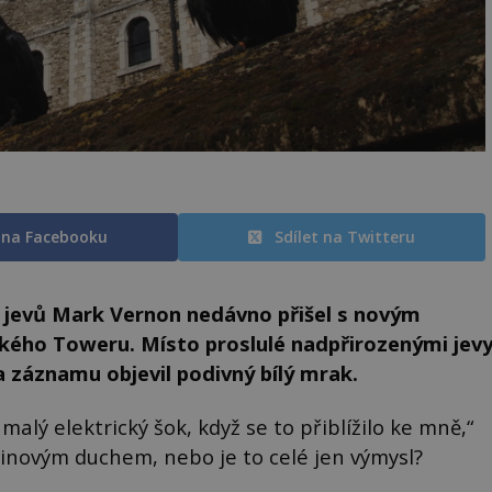
t na Facebooku
Sdílet na Twitteru
h jevů Mark Vernon nedávno přišel s novým
kého Toweru. Místo proslulé nadpřirozenými jev
a záznamu objevil podivný bílý mrak.
 malý elektrický šok, když se to přiblížilo ke mně,“
vinovým duchem, nebo je to celé jen výmysl?