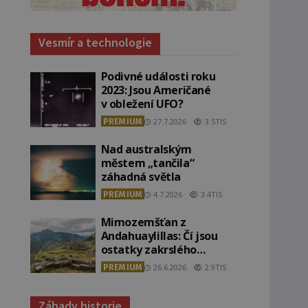
Vesmír a technologie
Podivné události roku
2023: Jsou Američané
v obležení UFO?
PREMIUM
27.7.2026
3.5TIS
Nad australským
městem „tančila“
záhadná světla
PREMIUM
4.7.2026
3.4TIS
Mimozemšťan z
Andahuaylillas: Čí jsou
ostatky zakrslého
stvoření s ohromnou
PREMIUM
26.6.2026
2.9TIS
lebkou?
Záhady historie