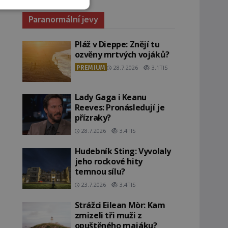
Paranormální jevy
Pláž v Dieppe: Znějí tu
ozvěny mrtvých vojáků?
PREMIUM
28.7.2026
3.1TIS
Lady Gaga i Keanu
Reeves: Pronásledují je
přízraky?
28.7.2026
3.4TIS
Hudebník Sting: Vyvolaly
jeho rockové hity
temnou sílu?
23.7.2026
3.4TIS
Strážci Eilean Mòr: Kam
zmizeli tři muži z
opuštěného majáku?