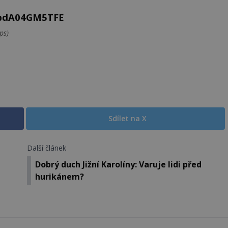
=pdA04GM5TFE
ps)
Sdílet na X
Další článek
Dobrý duch Jižní Karolíny: Varuje lidi před
hurikánem?