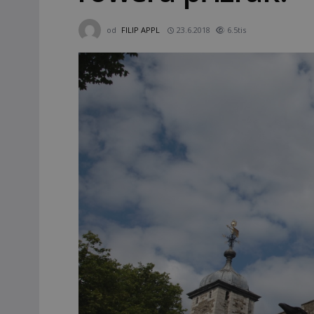
od
FILIP APPL
23.6.2018
6.5tis