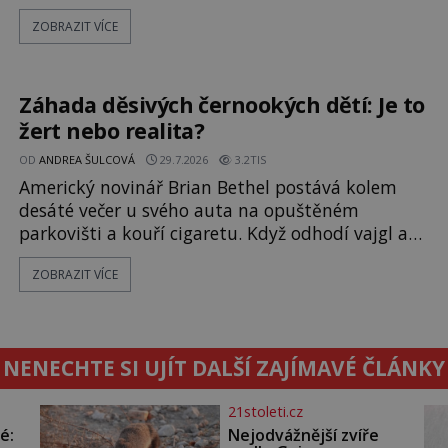
události, které popisují návštěvníci lesů, které
ZOBRAZIT VÍCE
jsou označovány jako nejděsivější na světě. Lidé
bydlící v jejich blízkosti se jim i za bílého dne
obloukem vyhýbají! Už jste o těchto lesích slyšeli?
A odvážili byste se je navštívit? [gallery ids="17
Záhada děsivých černookých dětí: Je to
žert nebo realita?
OD
ANDREA ŠULCOVÁ
29.7.2026
3.2TIS
Americký novinář Brian Bethel postává kolem
desáté večer u svého auta na opuštěném
parkovišti a kouří cigaretu. Když odhodí vajgl a
chystá se nastoupit do auta, přijdou k němu dva
ZOBRAZIT VÍCE
mladí chlapci, kterým může být okolo 14 let.
„Pane, byl byste tak laskav a svezl nás domů? Je
to pouhých několik minut od tohoto parkoviště,“
zeptá se suverénně jeden z nich. P
NENECHTE SI UJÍT DALŠÍ ZAJÍMAVÉ ČLÁNKY
21stoleti.cz
é:
Nejodvážnější zvíře