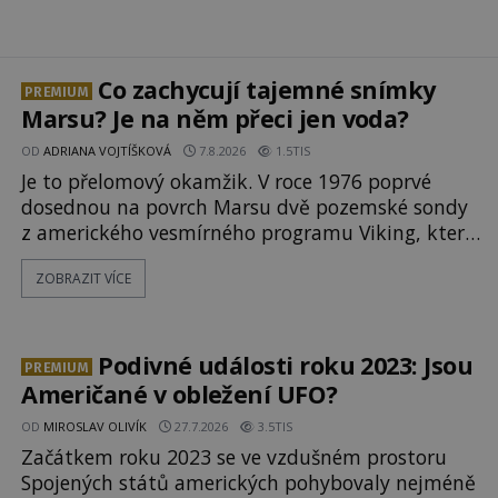
Co zachycují tajemné snímky
PREMIUM
Marsu? Je na něm přeci jen voda?
OD
ADRIANA VOJTÍŠKOVÁ
7.8.2026
1.5TIS
Je to přelomový okamžik. V roce 1976 poprvé
dosednou na povrch Marsu dvě pozemské sondy
z amerického vesmírného programu Viking, které
jsou schopny pořídit fotografie záhadami
ZOBRAZIT VÍCE
opředené rudé planety. Viking 1 zde zaznamená
něco naprosto nečekaného. V marsovské oblasti
zvané Cydonie totiž zachytí podivný útvar
připomínající lidskou tvář. NASA (Národní úřad
Podivné události roku 2023: Jsou
PREMIUM
Američané v obležení UFO?
OD
MIROSLAV OLIVÍK
27.7.2026
3.5TIS
Začátkem roku 2023 se ve vzdušném prostoru
Spojených států amerických pohybovaly nejméně