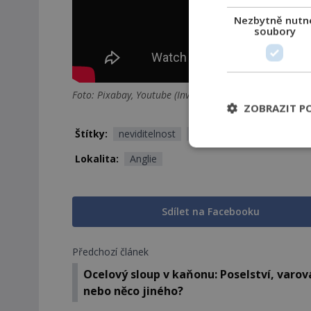
Nezbytně nutn
soubory
Foto: Pixabay, Youtube (Invisibility Shield Co.)
ZOBRAZIT P
Štítky:
neviditelnost
technologie
videa
Lokalita:
Anglie
Sdílet na Facebooku
Předchozí článek
Ocelový sloup v kaňonu: Poselství, varov
nebo něco jiného?