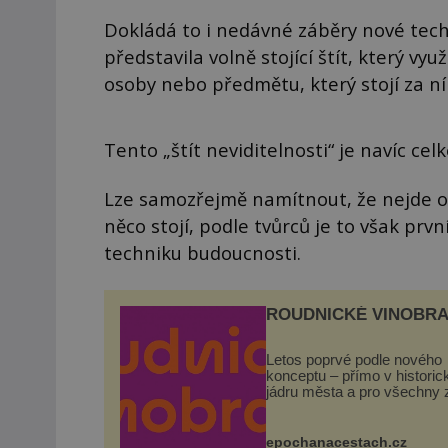
Dokládá to i nedávné záběry nové tech
představila volně stojící štít, který v
osoby nebo předmětu, který stojí za n
Tento „štít neviditelnosti“ je navíc ce
Lze samozřejmě namítnout, že nejde o 
něco stojí, podle tvůrců je to však prv
techniku budoucnosti.
ROUDNICKÉ VINOBRA
Letos poprvé podle nového
konceptu – přímo v histori
jádru města a pro všechny 
zdarma. Hlavní program se
odehraje na Karlově a Hus
náměstí. Návštěvníci se m
epochanacestach.cz