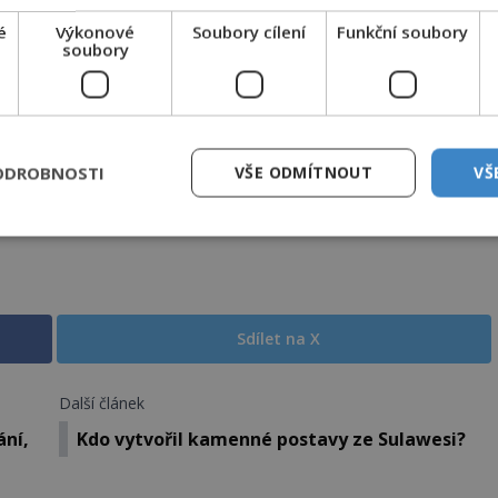
é
Výkonové
Soubory cílení
Funkční soubory
soubory
ODROBNOSTI
VŠE ODMÍTNOUT
VŠ
Sdílet na X
Další článek
ání,
Kdo vytvořil kamenné postavy ze Sulawesi?