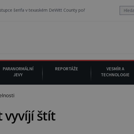
a v texaském DeWitt County pořizuje video, na kterém před jeho voze
PARANORMÁLNÍ
REPORTÁŽE
VESMÍR A
JEVY
TECHNOLOGIE
elnosti
vyvíjí štít