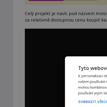
těšit na víno, burčák, pes...
Celý projekt je navíc pod názvem Invisib
za relativně dostupnou cenu koupit ka
Tyto webové
K personalizaci o
vašem používání na
mohou kombinovat 
používání jejich s
ZOBRAZIT VŠE