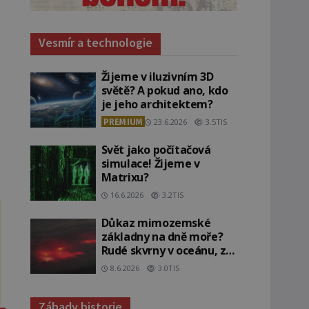
Vesmír a technologie
Žijeme v iluzivním 3D
světě? A pokud ano, kdo
je jeho architektem?
PREMIUM
23.6.2026
3.5TIS
Svět jako počítačová
simulace! Žijeme v
Matrixu?
16.6.2026
3.2TIS
Důkaz mimozemské
základny na dně moře?
Rudé skvrny v oceánu, ze
kterých srší blesky!
8.6.2026
3.0TIS
Záhady historie