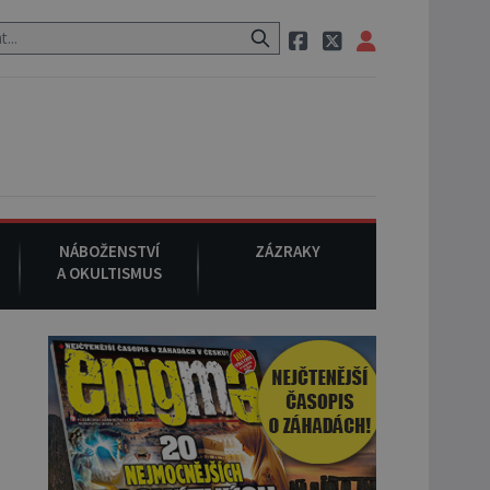
m po cestě utíká zvláštní psovitá šelma, údajně bájná čupakabra.
NÁBOŽENSTVÍ
ZÁZRAKY
A OKULTISMUS