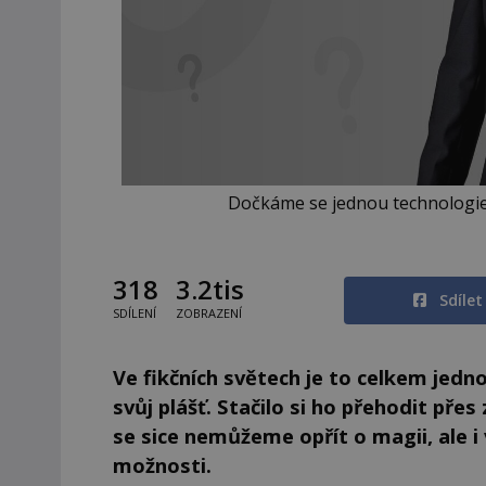
Dočkáme se jednou technologie, 
318
3.2tis
Sdíle
SDÍLENÍ
ZOBRAZENÍ
Ve fikčních světech je to celkem jed
svůj plášť. Stačilo si ho přehodit pře
se sice nemůžeme opřít o magii, ale i
možnosti.