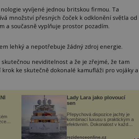
nologie vyvíjené jednou britskou firmou. Ta
yužívá množství přesných čoček k odklonění světla od
ím a současně vyplňuje prostor pozadím.
lkem lehký a nepotřebuje žádný zdroj energie.
skutečnou neviditelnost a že je zřejmé, že tam
ní krok ke skutečně dokonalé kamufláži pro vojáky a
NÍ
Lady Lara jako plovoucí
sen
Přepychová dispozice jachty je
ckém
kombinací luxusu s praktickým a
zcela
efektivním. Dokonalost v každém
detailu představuje značka Fendi
ově
Casa, kterou byly vybaveny její
ohou
rezidenceonline.cz