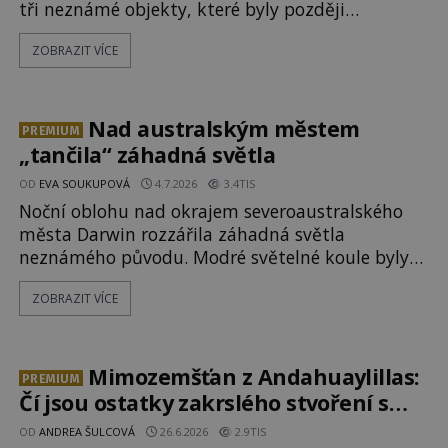
tři neznámé objekty, které byly později
sestřeleny. Do dnešních dnů nebyly trosky těchto
ZOBRAZIT VÍCE
létajících těles objeveny. Je možné, že šlo o nějaké
nové armádní výzkumné technologie? Nebo snad
byly mimozemského původu? Dne 4. února roku
2023 vydává
Nad australským městem
PREMIUM
„tančila“ záhadná světla
OD
EVA SOUKUPOVÁ
4.7.2026
3.4TIS
Noční oblohu nad okrajem severoaustralského
města Darwin rozzářila záhadná světla
neznámého původu. Modré světelné koule byly
viditelné nejméně dvacet minut, během nichž se
ZOBRAZIT VÍCE
opakovaně objevovaly a zase mizely. Svědek,
který úkaz zachytil na mobilní telefon, se
domnívá, že mohlo jít o návštěvu ze světa duchů.
Záhadný záznam okamžitě rozpoutal deb
Mimozemšťan z Andahuaylillas:
PREMIUM
Čí jsou ostatky zakrslého stvoření s
ohromnou lebkou?
OD
ANDREA ŠULCOVÁ
26.6.2026
2.9TIS