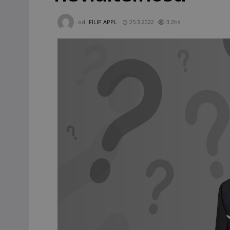
od
FILIP APPL
25.3.2022
3.2tis