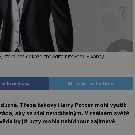
která nás dokáže zneviditelnit? Foto: Pixabay
t na Facebooku
Sdílet na Twitteru
noduché. Třeba takový Harry Potter mohl využít
s záda, aby se stal neviditelným. V reálném světě
 věda by již brzy mohla nabídnout zajímavé