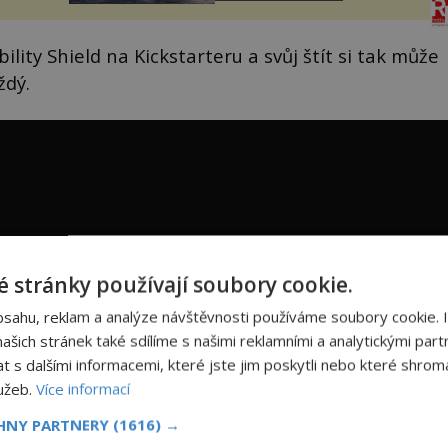
paluby. Monacký přístav nabízí
každoročn...
ility Shield na Kickstarteru a svůj štít si tak může
ždý.
 stránky používají soubory cookie.
bsahu, reklam a analýze návštěvnosti používáme soubory cookie. 
šich stránek také sdílíme s našimi reklamními a analytickými partn
s dalšími informacemi, které jste jim poskytli nebo které shromá
lužeb.
Více informací
CHNY PARTNERY
(1616) →