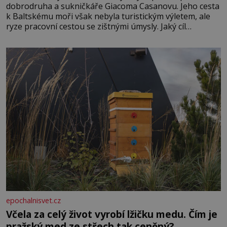
dobrodruha a sukničkáře Giacoma Casanovu. Jeho cesta
k Baltskému moři však nebyla turistickým výletem, ale
ryze pracovní cestou se zištnými úmysly. Jaký cíl
Casanova sledoval, když se například procházel uličkami
lotyšské Rigy? Casanova v Pobaltí kontaktoval tamní
zednářské lóže. Nebyl v této oblasti žádným nováčkem,
protože do zednářské
epochalnisvet.cz
Včela za celý život vyrobí lžičku medu. Čím je
pražský med ze střech tak ceněný?