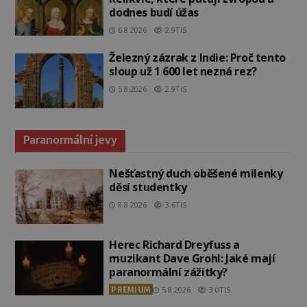
dodnes budí úžas
6.8.2026
2.9TIS
Železný zázrak z Indie: Proč tento
sloup už 1 600 let nezná rez?
5.8.2026
2.9TIS
Paranormální jevy
Nešťastný duch oběšené milenky
děsí studentky
8.8.2026
3.6TIS
Herec Richard Dreyfuss a
muzikant Dave Grohl: Jaké mají
paranormální zážitky?
PREMIUM
5.8.2026
3.0TIS