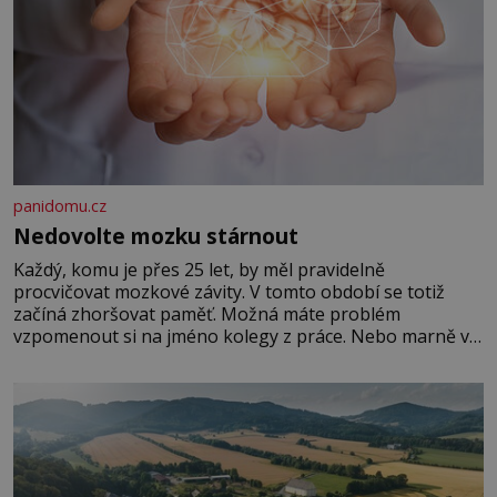
panidomu.cz
Nedovolte mozku stárnout
Každý, komu je přes 25 let, by měl pravidelně
procvičovat mozkové závity. V tomto období se totiž
začíná zhoršovat paměť. Možná máte problém
vzpomenout si na jméno kolegy z práce. Nebo marně v
paměti lovíte název knížky, kterou jste nedávno přečetli.
Je to opravdu tak, s věkem jako kdyby se paměť
rozhodla stávkovat. Cvičte