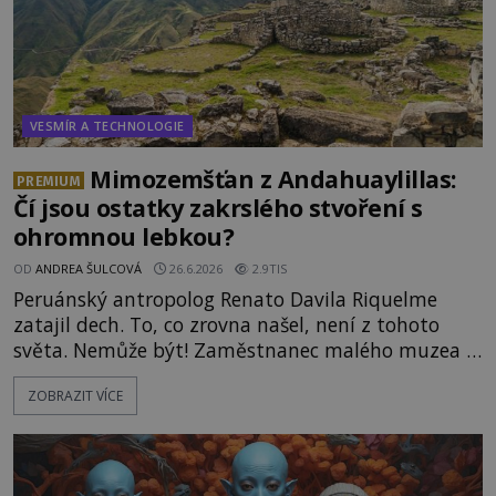
VESMÍR A TECHNOLOGIE
Mimozemšťan z Andahuaylillas:
PREMIUM
Čí jsou ostatky zakrslého stvoření s
ohromnou lebkou?
OD
ANDREA ŠULCOVÁ
26.6.2026
2.9TIS
Peruánský antropolog Renato Davila Riquelme
zatajil dech. To, co zrovna našel, není z tohoto
světa. Nemůže být! Zaměstnanec malého muzea v
peruánském městečku Andahuaylillas nedaleko
ZOBRAZIT VÍCE
legendárního Cuzca pomalu sestupuje z posvátné
hory Apu a přemýšlí, jak s touto zprávou naloží.
Právě nalezl ostatky dvou mimozemšťanů! Vědci
nad nálezem kroutí hlavou. Už na