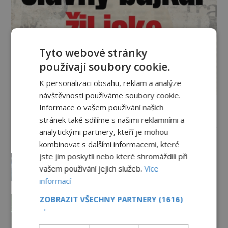
Tyto webové stránky
používají soubory cookie.
K personalizaci obsahu, reklam a analýze
návštěvnosti používáme soubory cookie.
Informace o vašem používání našich
Vesmír a technologie
stránek také sdílíme s našimi reklamními a
analytickými partnery, kteří je mohou
Žijeme v iluzivním 3D světě? A
kombinovat s dalšími informacemi, které
pokud ano, kdo je jeho
jste jim poskytli nebo které shromáždili při
architektem?
vašem používání jejich služeb.
Více
PREMIUM
23.6.2026
3.5TIS
informací
Svět jako počítačová simulace!
ZOBRAZIT VŠECHNY PARTNERY
(1616)
Žijeme v Matrixu?
→
16.6.2026
3.2TIS