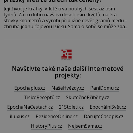
Její život je krátký. V létě trvá pouhých šest až osm
týdnů. Za tu dobu navštíví desetitisíce květů, nalétá
stovky kilometrů a vyrobí přibližně devět gramů medu –
zhruba jednu čajovou lžičku. Sama o sobě se může zdát
bezvýznamná. Teprve když se spojí s dalšími desítkami
tisíc příslušnic svého včelstva, vznikne jeden z
nejdokonalejších organismů
Navštivte také naše další internetové
projekty:
Epochaplus.cz
NašeHvězdy.cz
PaníDomu.cz
TisíceReceptů.cz
SkutečnéPříběhy.cz
EpochaNaCestach.cz
21Stoleti.cz
EpochálníSvět.cz
iLuxus.cz
RezidenceOnline.cz
DarujteČasopis.cz
HistoryPlus.cz
NejsemSama.cz