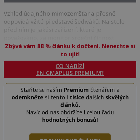
Vzhled údajného mimozemšťana přesně
odpovídá vžité představě šediváků. Na stole
před ním je jakési zařízení, které je
považováno, za monitor srdeční činnost.
Zbývá vám 88
%
článku k dočtení. Nenechte si
to ujít!
CO NABÍZÍ
ENIGMAPLUS PREMIUM?
Staňte se naším
Premium
čtenářem a
odemkněte
si tento i
tisíce
dalších
skvělých
článků
.
Navíc od nás obdržíte i celou řadu
hodnotných bonusů
!