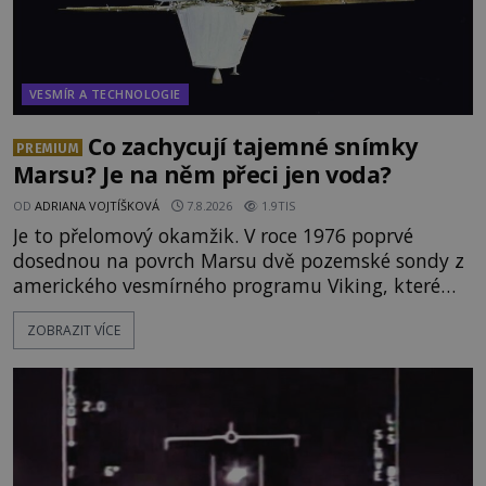
VESMÍR A TECHNOLOGIE
Co zachycují tajemné snímky
PREMIUM
Marsu? Je na něm přeci jen voda?
OD
ADRIANA VOJTÍŠKOVÁ
7.8.2026
1.9TIS
Je to přelomový okamžik. V roce 1976 poprvé
dosednou na povrch Marsu dvě pozemské sondy z
amerického vesmírného programu Viking, které
jsou schopny pořídit fotografie záhadami
ZOBRAZIT VÍCE
opředené rudé planety. Viking 1 zde zaznamená
něco naprosto nečekaného. V marsovské oblasti
zvané Cydonie totiž zachytí podivný útvar
připomínající lidskou tvář. NASA (Národní úřad