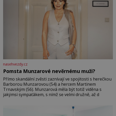
nasehvezdy.cz
Pomsta Munzarové nevěrnému muži?
Přímo skandální zvěsti zaznívají ve spojitosti s herečkou
Barborou Munzarovou (54) a hercem Martinem
Trnavským (56). Munzarová měla být totiž viděna s
jakýmsi sympaťákem, s nímž se velmi družně, až d