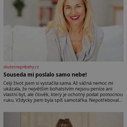
skutecnepribehy.cz
Souseda mi poslalo samo nebe!
Celý život jsem si vystačila sama. Až vážná nemoc mi
ukázala, že největším bohatstvím nejsou peníze ani
vlastní byt, ale člověk, který je ochotný podat pomocnou
ruku. Vždycky jsem byla spíš samotářka. Nepotřebovala
jsem kolem sebe partu kamarádek ani partnera. Stačily
mi knihy, práce a hlavně klid. Hned po studiích jsem
odešla z rodného města,