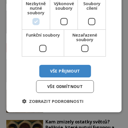
Nezbytně
Výkonové
Soubory
nutné
soubory
cílení
Důkaz mimozemské základny na
soubory
dně moře? Rudé skvrny v oceánu,
ze kterých srší blesky!
8.6.2026
3.0TIS
Funkční soubory
Nezařazené
soubory
Záhady historie
Ayia Napa: Kyperské vodní
monstrum s mírumilovnou
VŠE PŘIJMOUT
povahou
7.8.2026
4.6TIS
VŠE ODMÍTNOUT
Ztracený hrob svatého Mikuláše:
Tajná výprava, která odnesla
ZOBRAZIT PODROBNOSTI
nejslavnější relikvii do Itálie
7.8.2026
2.1TIS
Kam zmizely ostatky světců?
Relikvie, které putují Evropou a