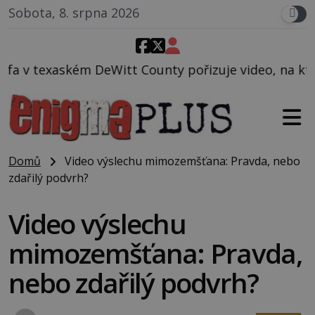
Sobota, 8. srpna 2026
t County pořizuje video, na kterém před jeho vozem 
Domů
Video výslechu mimozemšťana: Pravda, nebo
zdařilý podvrh?
Video výslechu
mimozemšťana: Pravda,
nebo zdařilý podvrh?