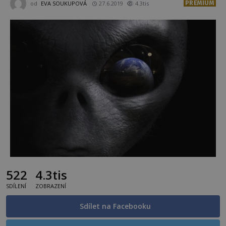
PREMIUM
od
EVA SOUKUPOVÁ
27.6.2019
4.3tis
522
4.3tis
SDÍLENÍ
ZOBRAZENÍ
Sdílet na Facebooku