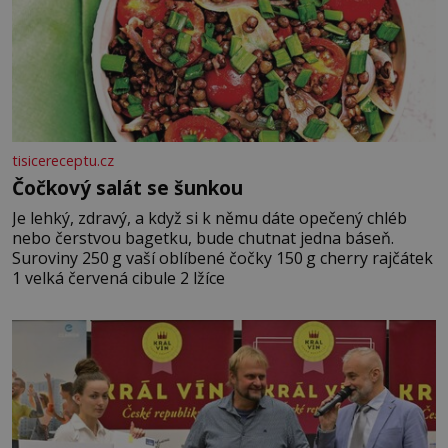
tisicereceptu.cz
Čočkový salát se šunkou
Je lehký, zdravý, a když si k němu dáte opečený chléb
nebo čerstvou bagetku, bude chutnat jedna báseň.
Suroviny 250 g vaší oblíbené čočky 150 g cherry rajčátek
1 velká červená cibule 2 lžíce