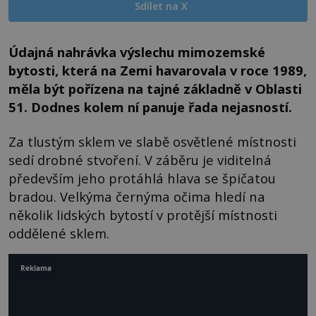
Sdílet na X
Údajná nahrávka výslechu mimozemské
bytosti, která na Zemi havarovala v roce 1989,
měla být pořízena na tajné základně v Oblasti
51. Dodnes kolem ní panuje řada nejasností.
Za tlustým sklem ve slabě osvětlené místnosti
sedí drobné stvoření. V záběru je viditelná
především jeho protáhlá hlava se špičatou
bradou. Velkýma černýma očima hledí na
několik lidských bytostí v protější místnosti
oddělené sklem.
Reklama