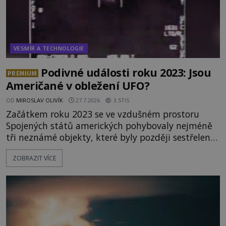
VESMÍR A TECHNOLOGIE
Podivné události roku 2023: Jsou
PREMIUM
Američané v obležení UFO?
OD
MIROSLAV OLIVÍK
27.7.2026
3.5TIS
Začátkem roku 2023 se ve vzdušném prostoru
Spojených států amerických pohybovaly nejméně
tři neznámé objekty, které byly později sestřeleny.
Do dnešních dnů nebyly trosky těchto létajících
ZOBRAZIT VÍCE
těles objeveny. Je možné, že šlo o nějaké nové
armádní výzkumné technologie? Nebo snad byly
mimozemského původu? Dne 4. února roku 2023
vydává