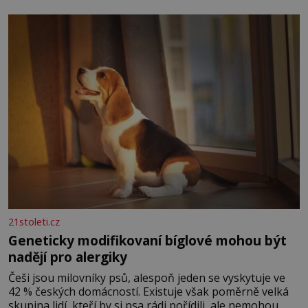
povaze, ale i v potřebách naší pokožky. Ohnivá znamení
Ženy narozené ve znamení Berana, Lva a Střelce v sobě
nesou žár, odvahu a neutuchající elán. Vaše
21stoleti.cz
Geneticky modifikovaní bíglové mohou být
nadějí pro alergiky
Češi jsou milovníky psů, alespoň jeden se vyskytuje ve
42 % českých domácností. Existuje však poměrně velká
skupina lidí, kteří by si psa rádi pořídili, ale nemohou,