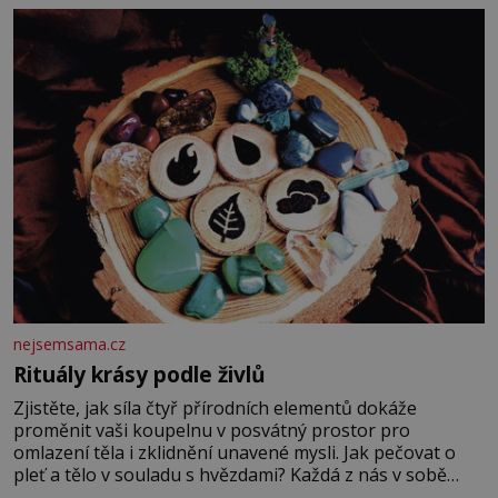
fyzický ani psychický nátlak. Syn brněnského řezníka
chce být knězem a
nejsemsama.cz
Rituály krásy podle živlů
Zjistěte, jak síla čtyř přírodních elementů dokáže
proměnit vaši koupelnu v posvátný prostor pro
omlazení těla i zklidnění unavené mysli. Jak pečovat o
pleť a tělo v souladu s hvězdami? Každá z nás v sobě
nese otisk vesmíru, který se projevuje nejen v naší