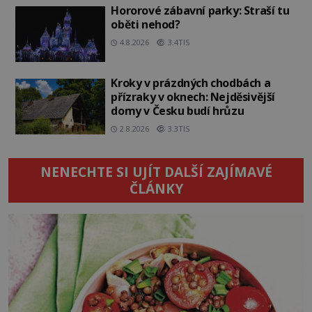
Hororové zábavní parky: Straší tu
oběti nehod?
4.8.2026
3.4TIS
Kroky v prázdných chodbách a
přízraky v oknech: Nejděsivější
domy v Česku budí hrůzu
2.8.2026
3.3TIS
NENECHTE SI UJÍT DALŠÍ ZAJÍMAVÉ
ČLÁNKY