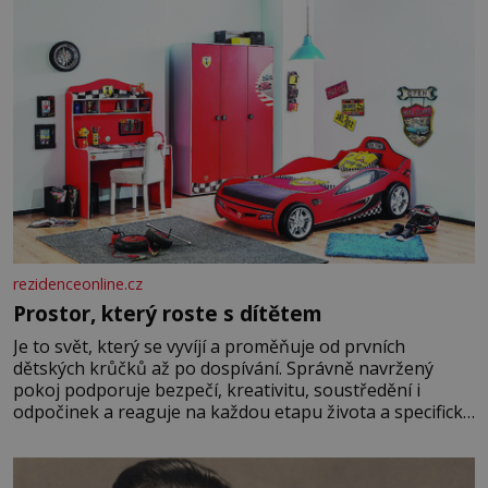
rezidenceonline.cz
Prostor, který roste s dítětem
Je to svět, který se vyvíjí a proměňuje od prvních
dětských krůčků až po dospívání. Správně navržený
pokoj podporuje bezpečí, kreativitu, soustředění i
odpočinek a reaguje na každou etapu života a specifické
potřeby dítěte. Pro nejmenší je klíčová jednoduchost,
měkkost a bezpečí, proto by pokoj miminka měl působit
především klidně a útulně. Předškolní věk je