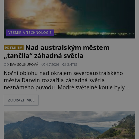
VESMÍR A TECHNOLOGIE
Nad australským městem
PREMIUM
„tančila“ záhadná světla
OD
EVA SOUKUPOVÁ
4.7.2026
3.4TIS
Noční oblohu nad okrajem severoaustralského
města Darwin rozzářila záhadná světla
neznámého původu. Modré světelné koule byly
viditelné nejméně dvacet minut, během nichž se
ZOBRAZIT VÍCE
opakovaně objevovaly a zase mizely. Svědek, který
úkaz zachytil na mobilní telefon, se domnívá, že
mohlo jít o návštěvu ze světa duchů. Záhadný
záznam okamžitě rozpoutal deb