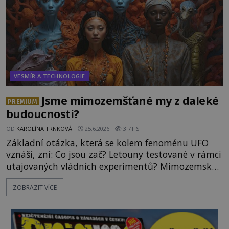
VESMÍR A TECHNOLOGIE
Jsme mimozemšťané my z daleké
PREMIUM
budoucnosti?
OD
KAROLÍNA TRNKOVÁ
25.6.2026
3.7TIS
Základní otázka, která se kolem fenoménu UFO
vznáší, zní: Co jsou zač? Letouny testované v rámci
utajovaných vládních experimentů? Mimozemské
vesmírné lodě plnící na Zemi nám neznámý úkol?
ZOBRAZIT VÍCE
Skokani mezi dimenzemi, putující po mostech
skrze reality do paralelních světů? O všech těchto
možnostech již desítky let vzrušeně diskutují
vědci, ufologo