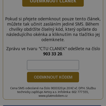
ODEMKNOUT ČLÁNEK
Pokud si přejete odemknout pouze tento článek,
můžete tak učinit zasláním jediné SMS. Během
chvilky obdržíte číselný kód, který opíšete do
následujícího okénka a kliknutím na tlačítko jej
odemknete.
Zprávu ve tvaru "CTU CLANEK" odešlete na číslo
903 33 20
.
ODEMKNOUT KÓDEM
Cena SMS odeslané na číslo 9033320 je 20 Kč vč. DPH. Službu
technicky zajišťuje Airtoy a.s. Infolinka: 602 777 555,
www.platmobilem.cz