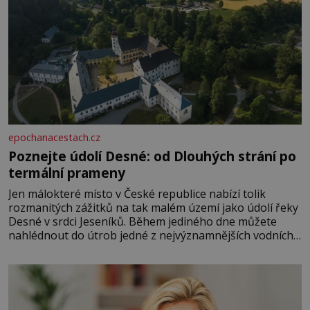
epochanacestach.cz
Poznejte údolí Desné: od Dlouhých strání po
termální prameny
Jen málokteré místo v České republice nabízí tolik
rozmanitých zážitků na tak malém území jako údolí řeky
Desné v srdci Jeseníků. Během jediného dne můžete
nahlédnout do útrob jedné z nejvýznamnějších vodních
elektráren v Evropě, vydat se na horské hřebeny, projet
se na koloběžce a den zakončit poznáváním památek ve
Velkých Losinách nebo v termálním