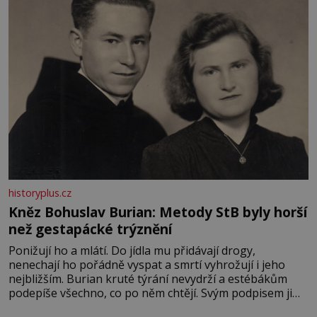
historyplus.cz
Kněz Bohuslav Burian: Metody StB byly horší
než gestapácké trýznění
Ponižují ho a mlátí. Do jídla mu přidávají drogy,
nenechají ho pořádně vyspat a smrtí vyhrožují i jeho
nejbližším. Burian kruté týrání nevydrží a estébákům
podepíše všechno, co po něm chtějí. Svým podpisem jim
potvrdí také to, že na něj během výslechů nikdo nevyvíjel