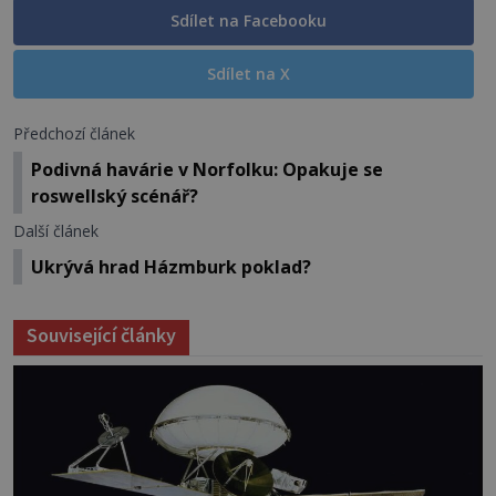
Sdílet na Facebooku
Sdílet na X
Předchozí článek
Podivná havárie v Norfolku: Opakuje se
roswellský scénář?
Další článek
Ukrývá hrad Házmburk poklad?
Související články