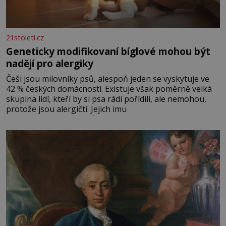
21stoleti.cz
Geneticky modifikovaní bíglové mohou být
nadějí pro alergiky
Češi jsou milovníky psů, alespoň jeden se vyskytuje ve
42 % českých domácností. Existuje však poměrně velká
skupina lidí, kteří by si psa rádi pořídili, ale nemohou,
protože jsou alergičtí. Jejich imu