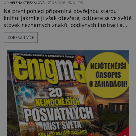
OD
HELENA STEJSKALOVÁ
3.8.2026
3.1TIS
Na první pohled připomíná obyčejnou starou
knihu. Jakmile ji však otevřete, ocitnete se ve světě
stovek neznámých znaků, podivných ilustrací a
textu, který už téměř dvě století vzdoruje všem
ZOBRAZIT VÍCE
pokusům o rozluštění. Rohoncský kodex patří mezi
největší záhady evropských dějin a dodnes nikdo s
jistotou neví, kdo jej napsal, kdy vznikl ani co
vlastně vypráví. Rohoncský kodex se poprvé
objevuje v roce