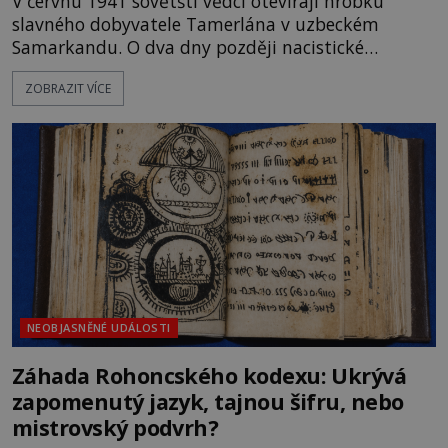
V červnu 1941 sovětští vědci otevírají hrobku
slavného dobyvatele Tamerlána v uzbeckém
Samarkandu. O dva dny později nacistické
Německo zahajuje operaci Barbarossa a napadá
ZOBRAZIT VÍCE
Sovětský svaz. Shoda dat je natolik zarážející, že se
rodí jedna z nejslavnějších „kleteb“ 20. století. Je
na legendě něco pravdy, nebo jde jen o fascinující
souhru okolností? Když antropolog Michail
Gerasimov (1907-1970) a
NEOBJASNĚNÉ UDÁLOSTI
Záhada Rohoncského kodexu: Ukrývá
zapomenutý jazyk, tajnou šifru, nebo
mistrovský podvrh?