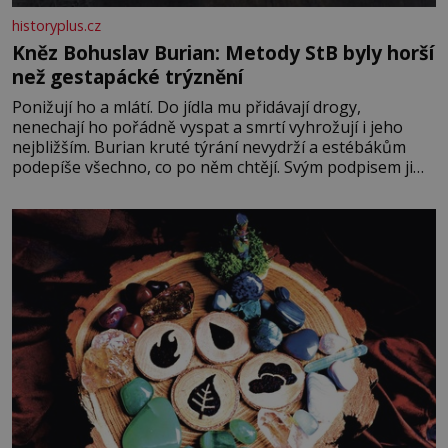
historyplus.cz
Kněz Bohuslav Burian: Metody StB byly horší
než gestapácké trýznění
Ponižují ho a mlátí. Do jídla mu přidávají drogy,
nenechají ho pořádně vyspat a smrtí vyhrožují i jeho
nejbližším. Burian kruté týrání nevydrží a estébákům
podepíše všechno, co po něm chtějí. Svým podpisem jim
potvrdí také to, že na něj během výslechů nikdo nevyvíjel
fyzický ani psychický nátlak. Syn brněnského řezníka
chce být knězem a