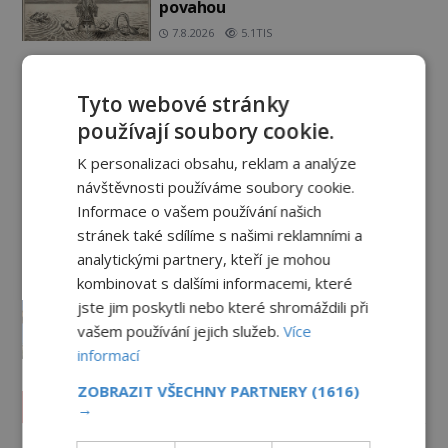
povahou
7.8.2026
5.1TIS
Ztracený hrob svatého Mikuláše:
Tajná výprava, která odnesla
Tyto webové stránky
nejslavnější relikvii do Itálie
používají soubory cookie.
7.8.2026
2.5TIS
K personalizaci obsahu, reklam a analýze
Kam zmizely ostatky světců?
návštěvnosti používáme soubory cookie.
Relikvie, které putují Evropou a
Informace o vašem používání našich
dodnes budí úžas
stránek také sdílíme s našimi reklamními a
6.8.2026
3.1TIS
analytickými partnery, kteří je mohou
kombinovat s dalšími informacemi, které
Železný zázrak z Indie: Proč tento
sloup už 1 600 let nezná rez?
jste jim poskytli nebo které shromáždili při
vašem používání jejich služeb.
Více
5.8.2026
3.0TIS
informací
ZOBRAZIT VŠECHNY PARTNERY
(1616)
Paranormální jevy
→