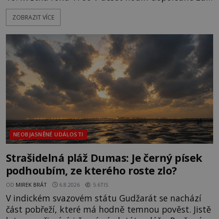
dojde k vůbec prvnímu historicky doloženému
ZOBRAZIT VÍCE
přeletu UFO. Podle záznamů vyzařuje takové
světlo, že vypadá jako „koule hořícího ohně“. Jde
jen o nějaký optický klam, nebo se zde skutečně
právě vznáší mimozemská loď
NEOBJASNĚNÉ UDÁLOSTI
Strašidelná pláž Dumas: Je černý písek
podhoubím, ze kterého roste zlo?
OD
MIREK BRÁT
6.8.2026
5.6TIS
V indickém svazovém státu Gudžarát se nachází
část pobřeží, které má hodně temnou pověst. Jistě