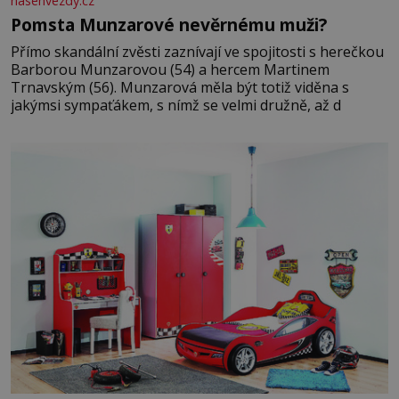
nasehvezdy.cz
Pomsta Munzarové nevěrnému muži?
Přímo skandální zvěsti zaznívají ve spojitosti s herečkou
Barborou Munzarovou (54) a hercem Martinem
Trnavským (56). Munzarová měla být totiž viděna s
jakýmsi sympaťákem, s nímž se velmi družně, až d