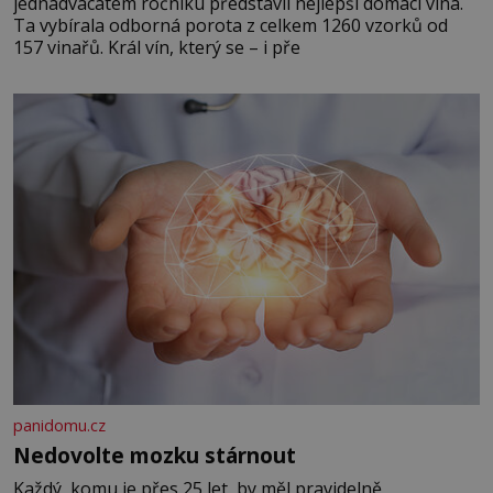
jednadvacátém ročníku představil nejlepší domácí vína.
Ta vybírala odborná porota z celkem 1260 vzorků od
157 vinařů. Král vín, který se – i pře
panidomu.cz
Nedovolte mozku stárnout
Každý, komu je přes 25 let, by měl pravidelně