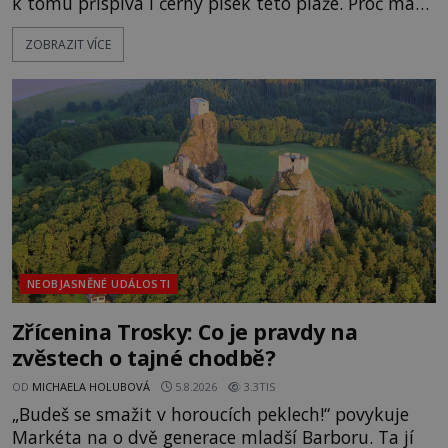
k tomu přispívá i černý písek této pláže. Proč má
pláž takové netypické zbarvení? Nakolik jsou
ZOBRAZIT VÍCE
pravdivé historky, že zde došlo k nevysvětlitelným
zmizením turistů? Ti, kteří se nebojí, nás mohou
následovat. Vstupujeme na pláž Dumas ve městě
Surat. Gu
NEOBJASNĚNÉ UDÁLOSTI
Zřícenina Trosky: Co je pravdy na
zvěstech o tajné chodbě?
OD
MICHAELA HOLUBOVÁ
5.8.2026
3.3TIS
„Budeš se smažit v horoucích peklech!“ povykuje
Markéta na o dvě generace mladší Barboru. Ta jí