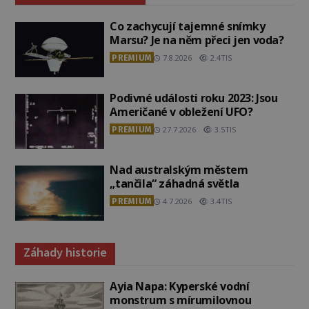
Co zachycují tajemné snímky
Marsu? Je na něm přeci jen voda?
PREMIUM
7.8.2026
2.4TIS
Podivné události roku 2023: Jsou
Američané v obležení UFO?
PREMIUM
27.7.2026
3.5TIS
Nad australským městem
„tančila“ záhadná světla
PREMIUM
4.7.2026
3.4TIS
Záhady historie
Ayia Napa: Kyperské vodní
monstrum s mírumilovnou