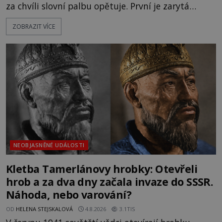
za chvíli slovní palbu opětuje. První je zarytá
katolička, druhá přesvědčená kališnice. A každá z
ZOBRAZIT VÍCE
nich se usídlí na jedné z věží slavného hradu
Trosky. Šlechtic Ota IV. z Bergova (1399–1452) patří
mezi vůdce protihusitského boje. Za manželku má
skutečně jistou
NEOBJASNĚNÉ UDÁLOSTI
Kletba Tamerlánovy hrobky: Otevřeli
hrob a za dva dny začala invaze do SSSR.
Náhoda, nebo varování?
OD
HELENA STEJSKALOVÁ
4.8.2026
3.1TIS