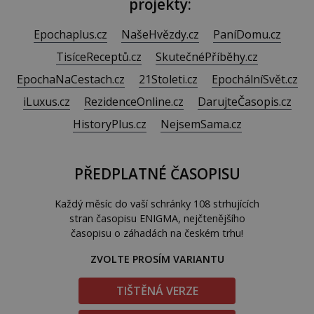
projekty:
Epochaplus.cz
NašeHvězdy.cz
PaníDomu.cz
TisíceReceptů.cz
SkutečnéPříběhy.cz
EpochaNaCestach.cz
21Stoleti.cz
EpochálníSvět.cz
iLuxus.cz
RezidenceOnline.cz
DarujteČasopis.cz
HistoryPlus.cz
NejsemSama.cz
PŘEDPLATNÉ ČASOPISU
Každý měsíc do vaší schránky 108 strhujících
stran časopisu ENIGMA, nejčtenějšího
časopisu o záhadách na českém trhu!
ZVOLTE PROSÍM VARIANTU
TIŠTĚNÁ VERZE