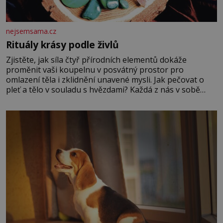
nejsemsama.cz
Rituály krásy podle živlů
Zjistěte, jak síla čtyř přírodních elementů dokáže
proměnit vaši koupelnu v posvátný prostor pro
omlazení těla i zklidnění unavené mysli. Jak pečovat o
pleť a tělo v souladu s hvězdami? Každá z nás v sobě
nese otisk vesmíru, který se projevuje nejen v naší
povaze, ale i v potřebách naší pokožky. Ohnivá znamení
Ženy narozené ve znamení Berana, Lva a Střelce v sobě
nesou žár, odvahu a neutuchající elán. Vaše