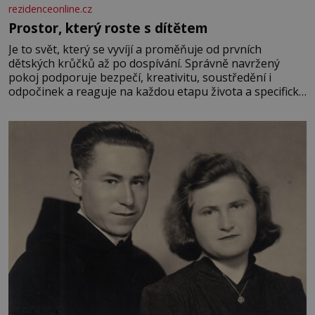
rezidenceonline.cz
Prostor, který roste s dítětem
Je to svět, který se vyvíjí a proměňuje od prvních
dětských krůčků až po dospívání. Správně navržený
pokoj podporuje bezpečí, kreativitu, soustředění i
odpočinek a reaguje na každou etapu života a specifické
potřeby dítěte. Pro nejmenší je klíčová jednoduchost,
měkkost a bezpečí, proto by pokoj miminka měl působit
především klidně a útulně. Předškolní věk je