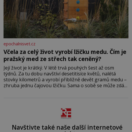
epochalnisvet.cz
Včela za celý život vyrobí lžičku medu. Čím je
pražský med ze střech tak ceněný?
Její život je krátký. V létě trvá pouhých šest až osm
týdnů. Za tu dobu navštíví desetitisíce květů, nalétá
stovky kilometrů a vyrobí přibližně devět gramů medu –
zhruba jednu čajovou lžičku. Sama o sobě se může zdát
bezvýznamná. Teprve když se spojí s dalšími desítkami
tisíc příslušnic svého včelstva, vznikne jeden z
nejdokonalejších organismů
Navštivte také naše další internetové