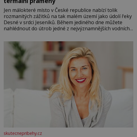
termální prameny
Jen málokteré místo v České republice nabízí tolik
rozmanitých zážitků na tak malém území jako údolí řeky
Desné v srdci Jeseníků. Během jediného dne můžete
nahlédnout do útrob jedné z nejvýznamnějších vodních
elektráren v Evropě, vydat se na horské hřebeny, projet
se na koloběžce a den zakončit poznáváním památek ve
Velkých Losinách nebo v termálním
skutecnepribehy.cz