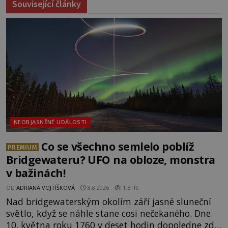
Související články
NEOBJASNĚNÉ UDÁLOSTI
Co se všechno semlelo poblíž
PREMIUM
Bridgewateru? UFO na obloze, monstra
v bažinách!
OD
ADRIANA VOJTÍŠKOVÁ
8.8.2026
1.5TIS
Nad bridgewaterským okolím září jasné sluneční
světlo, když se náhle stane cosi nečekaného. Dne
10. května roku 1760 v deset hodin dopoledne zde