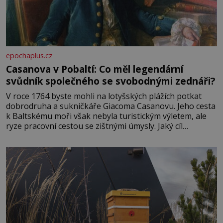
epochaplus.cz
Casanova v Pobaltí: Co měl legendární
svůdník společného se svobodnými zednáři?
V roce 1764 byste mohli na lotyšských plážích potkat
dobrodruha a sukničkáře Giacoma Casanovu. Jeho cesta
k Baltskému moři však nebyla turistickým výletem, ale
ryze pracovní cestou se zištnými úmysly. Jaký cíl
Casanova sledoval, když se například procházel uličkami
lotyšské Rigy? Casanova v Pobaltí kontaktoval tamní
zednářské lóže. Nebyl v této oblasti žádným nováčkem,
protože do zednářské