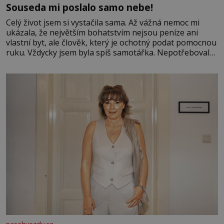
Souseda mi poslalo samo nebe!
Celý život jsem si vystačila sama. Až vážná nemoc mi
ukázala, že největším bohatstvím nejsou peníze ani
vlastní byt, ale člověk, který je ochotný podat pomocnou
ruku. Vždycky jsem byla spíš samotářka. Nepotřebovala
jsem kolem sebe partu kamarádek ani partnera. Stačily
mi knihy, práce a hlavně klid. Hned po studiích jsem
odešla z rodného města,