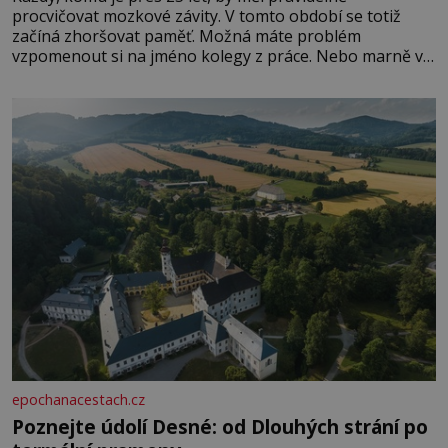
procvičovat mozkové závity. V tomto období se totiž
začíná zhoršovat paměť. Možná máte problém
vzpomenout si na jméno kolegy z práce. Nebo marně v
paměti lovíte název knížky, kterou jste nedávno přečetli.
Je to opravdu tak, s věkem jako kdyby se paměť
rozhodla stávkovat. Cvičte
epochanacestach.cz
Poznejte údolí Desné: od Dlouhých strání po