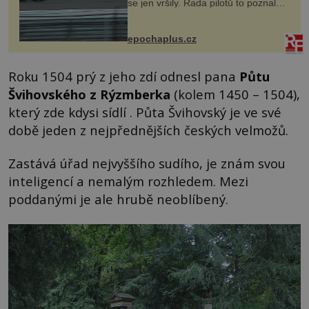
se jen vršily. Řada pilotů to poznala
na vlastní kůži, často s trvalými
následky nebo bohužel i ztrátou
života. Dnes nepochopiteln...
epochaplus.cz
Roku 1504 prý z jeho zdí odnesl pana
Půtu
Švihovského z Rýzmberka
(kolem 1450 – 1504),
který zde kdysi sídlí . Půta Švihovský je ve své
době jeden z nejpřednějších českých velmožů.
Zastává úřad nejvyššího sudího, je znám svou
inteligencí a nemalým rozhledem. Mezi
poddanými je ale hrubě neoblíbený.