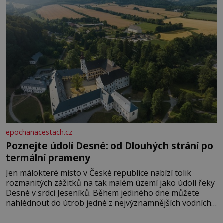
epochanacestach.cz
Poznejte údolí Desné: od Dlouhých strání po
termální prameny
Jen málokteré místo v České republice nabízí tolik
rozmanitých zážitků na tak malém území jako údolí řeky
Desné v srdci Jeseníků. Během jediného dne můžete
nahlédnout do útrob jedné z nejvýznamnějších vodních
elektráren v Evropě, vydat se na horské hřebeny, projet
se na koloběžce a den zakončit poznáváním památek ve