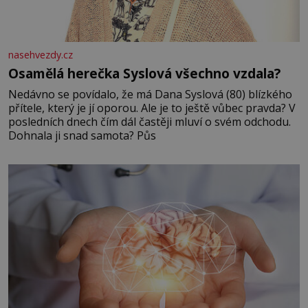
nasehvezdy.cz
Osamělá herečka Syslová všechno vzdala?
Nedávno se povídalo, že má Dana Syslová (80) blízkého
přítele, který je jí oporou. Ale je to ještě vůbec pravda? V
posledních dnech čím dál častěji mluví o svém odchodu.
Dohnala ji snad samota? Půs