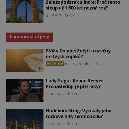
Železný zázrak z Indie: Proč tento
sloup už 1 600 let nezná rez?
5.8.2026
2.5TIS
Paranormální jevy
Pláž v Dieppe: Znějí tu ozvěny
mrtvých vojáků?
PREMIUM
28.7.2026
3.1TIS
Lady Gaga i Keanu Reeves:
Pronásledují je přízraky?
28.7.2026
3.4TIS
Hudebník Sting: Vyvolaly jeho
rockové hity temnou sílu?
23.7.2026
3.4TIS