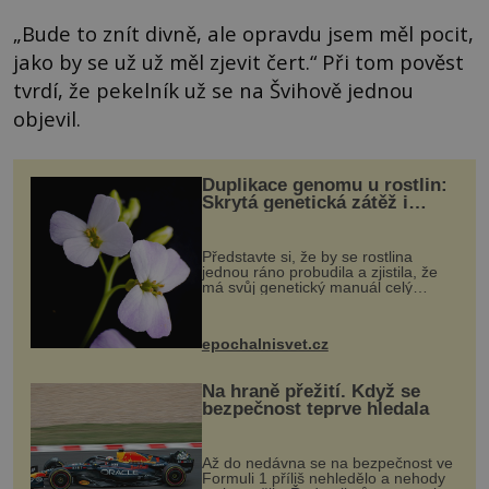
„Bude to znít divně, ale opravdu jsem měl pocit,
jako by se už už měl zjevit čert.“ Při tom pověst
tvrdí, že pekelník už se na Švihově jednou
objevil.
Duplikace genomu u rostlin:
Skrytá genetická zátěž i
evoluční výhoda
Představte si, že by se rostlina
jednou ráno probudila a zjistila, že
má svůj genetický manuál celý
dvakrát. Přesně to se občas v
přírodě stane – a podle nového
výzkumu to může být pro druhy
epochalnisvet.cz
vstupenka...
Na hraně přežití. Když se
bezpečnost teprve hledala
Až do nedávna se na bezpečnost ve
Formuli 1 příliš nehledělo a nehody