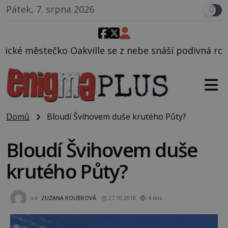
Pátek, 7. srpna 2026
le se z nebe snáší podivná rosolovitá látka neznám
Domů
Bloudí Švihovem duše krutého Půty?
Bloudí Švihovem duše
krutého Půty?
od
ZUZANA KOUBKOVÁ
27.10.2018
4.6tis