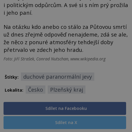
i politickým odpůrcům. A své si s ním prý prožila
i jeho paní.
Na otázku kdo anebo co stálo za Půtovou smrtí
už dnes zřejmě odpověď nenajdeme, zdá se ale,
že něco z ponuré atmosféry tehdejší doby
přetrvalo ve zdech jeho hradu.
Foto: Jiří Strašek, Conrad Nutschan, www.wikipedia.org
duchové paranormální jevy
Štítky:
Česko
Plzeňský kraj
Lokalita:
Sdílet na Facebooku
Sdílet na X