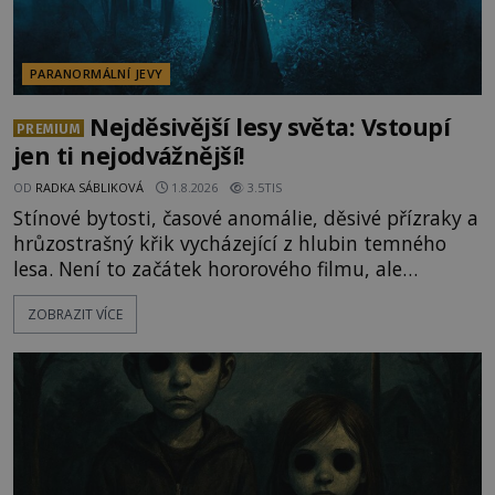
PARANORMÁLNÍ JEVY
Nejděsivější lesy světa: Vstoupí
PREMIUM
jen ti nejodvážnější!
OD
RADKA SÁBLIKOVÁ
1.8.2026
3.5TIS
Stínové bytosti, časové anomálie, děsivé přízraky a
hrůzostrašný křik vycházející z hlubin temného
lesa. Není to začátek hororového filmu, ale
události, které popisují návštěvníci lesů, které jsou
ZOBRAZIT VÍCE
označovány jako nejděsivější na světě. Lidé bydlící
v jejich blízkosti se jim i za bílého dne obloukem
vyhýbají! Už jste o těchto lesích slyšeli? A odvážili
byste se je navštívit? [gallery ids="17