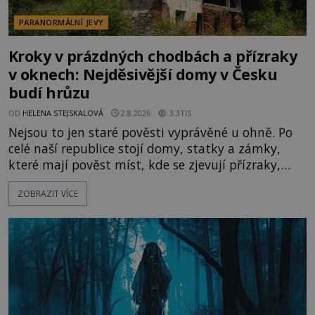
PARANORMÁLNÍ JEVY
Kroky v prázdných chodbách a přízraky
v oknech: Nejděsivější domy v Česku
budí hrůzu
OD
HELENA STEJSKALOVÁ
2.8.2026
3.3TIS
Nejsou to jen staré pověsti vyprávěné u ohně. Po
celé naší republice stojí domy, statky a zámky,
které mají pověst míst, kde se zjevují přízraky,
ozývají nevysvětlitelné zvuky nebo se dějí podivné
ZOBRAZIT VÍCE
jevy. Zatímco historici většinou hledají racionální
vysvětlení, záhadologové upozorňují, že některé
lokality vykazují nápadně podobná svědectví po
celé generace. A právě tato opakující se svědectví
ud