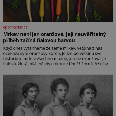
epochaplus.cz
Mrkev není jen oranžová. Její neuvěřitelný
příběh začíná fialovou barvou
Když dnes vytáhneme ze země mrkev, většina z nás
očekává sytě oranžový kořen. Jenže po většinu své
historie je mrkev všechno možné, jen ne oranžová. Je
fialová, žlutá, bílá, někdy dokonce téměř černá. Až díky
stovkám let pečlivého šlechtění se z ní stává zelenina,
bez které si českou zahradu ani nedokážeme představit.
Její příběh je