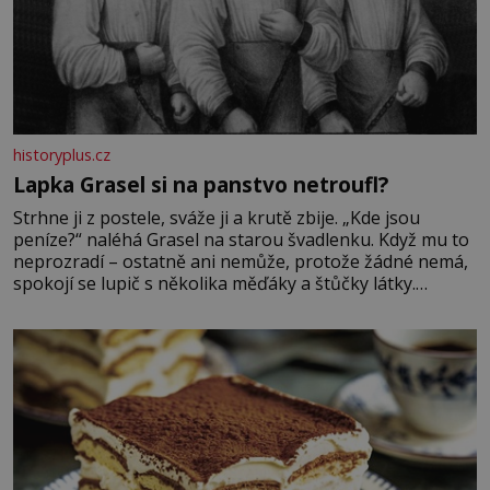
historyplus.cz
Lapka Grasel si na panstvo netroufl?
Strhne ji z postele, sváže ji a krutě zbije. „Kde jsou
peníze?“ naléhá Grasel na starou švadlenku. Když mu to
neprozradí – ostatně ani nemůže, protože žádné nemá,
spokojí se lupič s několika měďáky a štůčky látky.
Zraněná žena pár dní nato umírá. Je to muž nebývale
krutý. Jeho činy budí hrůzu ještě dlouho po jeho smrti