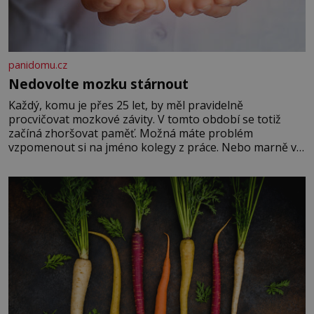
panidomu.cz
Nedovolte mozku stárnout
Každý, komu je přes 25 let, by měl pravidelně
procvičovat mozkové závity. V tomto období se totiž
začíná zhoršovat paměť. Možná máte problém
vzpomenout si na jméno kolegy z práce. Nebo marně v
paměti lovíte název knížky, kterou jste nedávno přečetli.
Je to opravdu tak, s věkem jako kdyby se paměť
rozhodla stávkovat. Cvičte