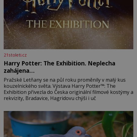
21stoleti.cz
Harry Potter: The Exhibition. Neplecha
zahájena…
Pražské Letňany se na půl roku proměnily v malý kus
kouzelnického světa. Výstava Harry Potter™: The
Exhibition přivezla do Česka originální filmové kostýmy a
rekvizity, Bradavice, Hagridovu chýši i uč