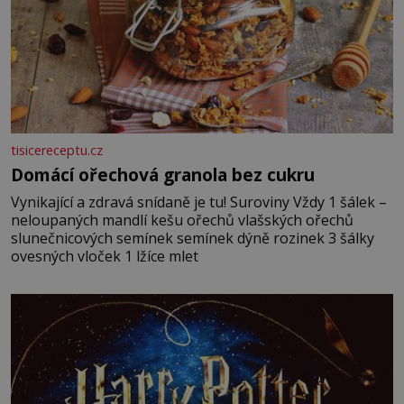
tisicereceptu.cz
Domácí ořechová granola bez cukru
Vynikající a zdravá snídaně je tu! Suroviny Vždy 1 šálek –
neloupaných mandlí kešu ořechů vlašských ořechů
slunečnicových semínek semínek dýně rozinek 3 šálky
ovesných vloček 1 lžíce mlet