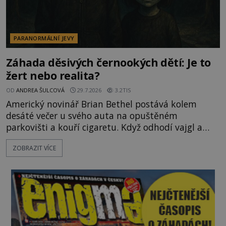
PARANORMÁLNÍ JEVY
Záhada děsivých černookých dětí: Je to
žert nebo realita?
OD
ANDREA ŠULCOVÁ
29.7.2026
3.2TIS
Americký novinář Brian Bethel postává kolem
desáté večer u svého auta na opuštěném
parkovišti a kouří cigaretu. Když odhodí vajgl a
chystá se nastoupit do auta, přijdou k němu dva
ZOBRAZIT VÍCE
mladí chlapci, kterým může být okolo 14 let.
„Pane, byl byste tak laskav a svezl nás domů? Je to
pouhých několik minut od tohoto parkoviště,“
zeptá se suverénně jeden z nich. P