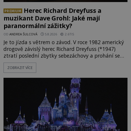
Herec Richard Dreyfuss a
PREMIUM
muzikant Dave Grohl: Jaké mají
paranormální zážitky?
OD
ANDREA ŠULCOVÁ
5.8.2026
2.6TIS
Je to jízda s větrem o závod. V roce 1982 americký
drogově závislý herec Richard Dreyfuss (*1947)
ztratí poslední zbytky sebezáchovy a prohání se
po silnicích ve svém mercedesu jako utržený ze
ZOBRAZIT VÍCE
řetězu. Vše vyvrcholí katastrofou, když to Dreyfuss
napálí v plné rychlosti do stromu! Policie ve vraku
následně nalezne schovaný kokain. Tímto
momentem se slavnému