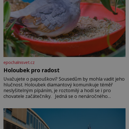
epochalnisvet.cz
Holoubek pro radost
Uvažujete o papouškovi? Sousedům by mohla vadit jeho
hlučnost. Holoubek diamantový komunikuje téměř
neslyšitelným pípáním, je roztomilý a hodí se i pro
chovatele začátečníky. Jedná se o nenáročného
klidného ptáčka, který většinu dne jen posedává. Hodně
času tráví na zemi, kde sbírá zbytky semínek Jeho
domovinou je prakticky celá Austrálie s výjimkou
pobřežní oblasti.