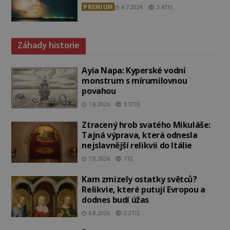
PREMIUM
4.7.2026
3.4TIS
Záhady historie
Ayia Napa: Kyperské vodní
monstrum s mírumilovnou
povahou
7.8.2026
3.3TIS
Ztracený hrob svatého Mikuláše:
Tajná výprava, která odnesla
nejslavnější relikvii do Itálie
7.8.2026
772
Kam zmizely ostatky světců?
Relikvie, které putují Evropou a
dodnes budí úžas
6.8.2026
2.2TIS