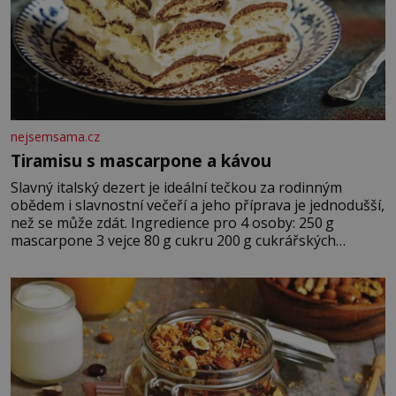
nejsemsama.cz
Tiramisu s mascarpone a kávou
Slavný italský dezert je ideální tečkou za rodinným
obědem i slavnostní večeří a jeho příprava je jednodušší,
než se může zdát. Ingredience pro 4 osoby: 250 g
mascarpone 3 vejce 80 g cukru 200 g cukrářských
piškotů 250 ml silné kávy 2 lžíce amaretta kakao na
posypání Postup: Oddělte žloutky od bílků. Žloutky
vyšlehejte s cukrem do světlé pěny a postupně do nich
vmíchejte mascarpone, aby vznikl hladký