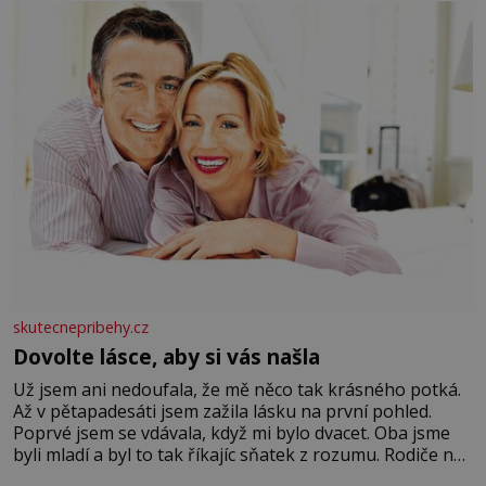
Velkých Losinách nebo v termálním
skutecnepribehy.cz
Dovolte lásce, aby si vás našla
Už jsem ani nedoufala, že mě něco tak krásného potká.
Až v pětapadesáti jsem zažila lásku na první pohled.
Poprvé jsem se vdávala, když mi bylo dvacet. Oba jsme
byli mladí a byl to tak říkajíc sňatek z rozumu. Rodiče nás
dali dohromady, Toník byl dobře zaopatřený mladý muž.