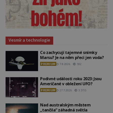
Vesmír a technologie
Co zachycují tajemné snímky
Marsu? Je na něm přeci jen voda?
PREMIUM
7.8.2026
592
Podivné události roku 2023: Jsou
Američané v obležení UFO?
PREMIUM
27.7.2026
3.5TIS
Nad australským městem
„tančila“ záhadná světla