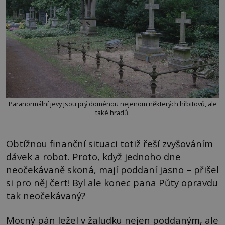
Paranormální jevy jsou prý doménou nejenom některých hřbitovů, ale
také hradů.
Obtížnou finanční situaci totiž řeší zvyšováním
dávek a robot. Proto, když jednoho dne
neočekávaně skoná, mají poddaní jasno – přišel
si pro něj čert! Byl ale konec pana Půty opravdu
tak neočekávaný?
Mocný pán ležel v žaludku nejen poddaným, ale