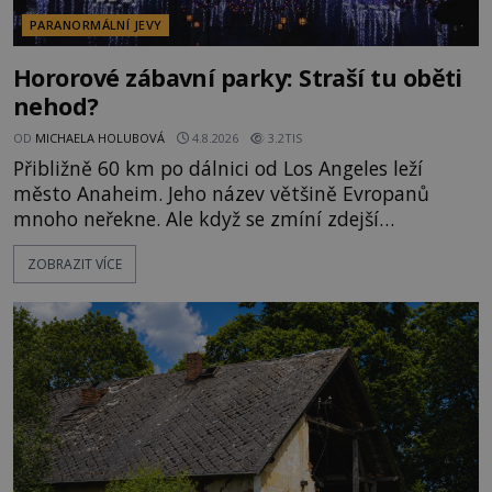
PARANORMÁLNÍ JEVY
Hororové zábavní parky: Straší tu oběti
nehod?
OD
MICHAELA HOLUBOVÁ
4.8.2026
3.2TIS
Přibližně 60 km po dálnici od Los Angeles leží
město Anaheim. Jeho název většině Evropanů
mnoho neřekne. Ale když se zmíní zdejší
Disneyland, je hned jasno. Zábavní park vyroste na
ZOBRAZIT VÍCE
poklidném místě bývalého sadu pomerančovníků.
Klid tu teď rozhodně nepanuje, park navštíví
kolem 17 000 000 zábavychtivých lidí ročně. A ač je
velká snaha to utajit, někteří z