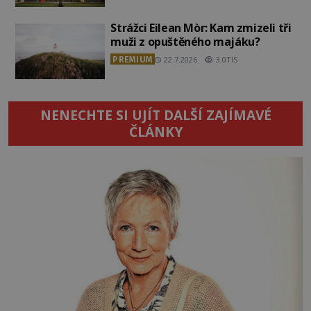
Strážci Eilean Mòr: Kam zmizeli tři
muži z opuštěného majáku?
PREMIUM
22.7.2026
3.0TIS
NENECHTE SI UJÍT DALŠÍ ZAJÍMAVÉ
ČLÁNKY