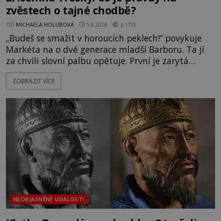
zvěstech o tajné chodbě?
OD
MICHAELA HOLUBOVÁ
5.8.2026
2.1TIS
„Budeš se smažit v horoucích peklech!“ povykuje
Markéta na o dvě generace mladší Barboru. Ta jí
za chvíli slovní palbu opětuje. První je zarytá
katolička, druhá přesvědčená kališnice. A každá z
ZOBRAZIT VÍCE
nich se usídlí na jedné z věží slavného hradu
Trosky. Šlechtic Ota IV. z Bergova (1399–1452) patří
mezi vůdce protihusitského boje. Za manželku má
skutečně jistou
NEOBJASNĚNÉ UDÁLOSTI