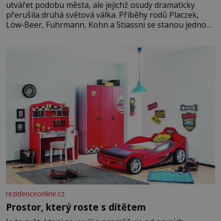
utvářet podobu města, ale jejichž osudy dramaticky
přerušila druhá světová válka. Příběhy rodů Placzek,
Löw-Beer, Fuhrmann, Kohn a Stiassni se stanou jednou
z hlavních dramaturgických linií festivalu židovské
kultury ŠTETL FEST 2026. Některé návraty nejsou
jednoduché. Místa, která si člověk pamatuje z rodinných
vyprávění, už dávno
rezidenceonline.cz
Prostor, který roste s dítětem