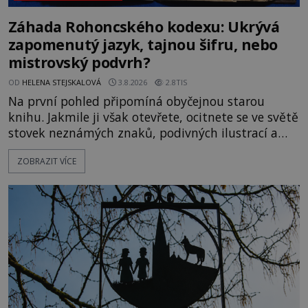
Záhada Rohoncského kodexu: Ukrývá
zapomenutý jazyk, tajnou šifru, nebo
mistrovský podvrh?
OD
HELENA STEJSKALOVÁ
3.8.2026
2.8TIS
Na první pohled připomíná obyčejnou starou
knihu. Jakmile ji však otevřete, ocitnete se ve světě
stovek neznámých znaků, podivných ilustrací a
textu, který už téměř dvě století vzdoruje všem
ZOBRAZIT VÍCE
pokusům o rozluštění. Rohoncský kodex patří mezi
největší záhady evropských dějin a dodnes nikdo s
jistotou neví, kdo jej napsal, kdy vznikl ani co
vlastně vypráví. Rohoncský kodex se poprvé
objevuje v roce