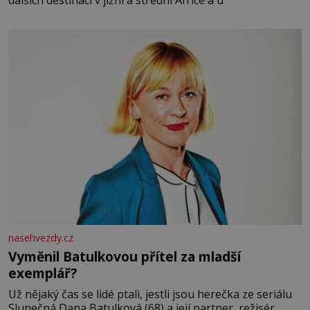
dalších destinací v jižní a střední Africe a u
nasehvezdy.cz
Vyměnil Batulkovou přítel za mladší
exemplář?
Už nějaký čas se lidé ptali, jestli jsou herečka ze seriálu
Slunečná Dana Batulková (68) a její partner, režisér