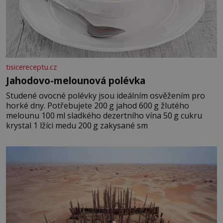
tisicereceptu.cz
Jahodovo-melounová polévka
Studené ovocné polévky jsou ideálním osvěžením pro
horké dny. Potřebujete 200 g jahod 600 g žlutého
melounu 100 ml sladkého dezertního vína 50 g cukru
krystal 1 lžíci medu 200 g zakysané sm