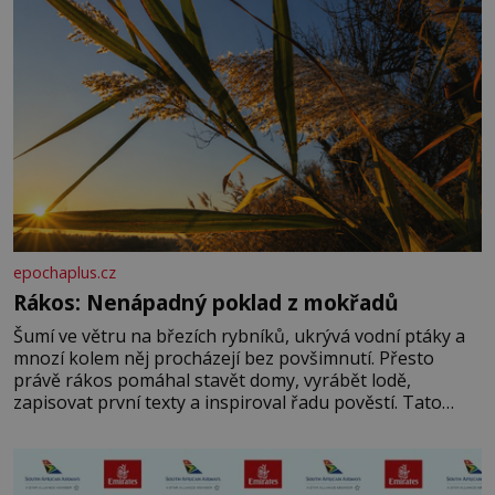
epochaplus.cz
Rákos: Nenápadný poklad z mokřadů
Šumí ve větru na březích rybníků, ukrývá vodní ptáky a
mnozí kolem něj procházejí bez povšimnutí. Přesto
právě rákos pomáhal stavět domy, vyrábět lodě,
zapisovat první texty a inspiroval řadu pověstí. Tato
skromná, ale užitečná rostlina provází člověka už tisíce
let. Většina lidí vnímá rákos jen jako obyčejnou kulisu
letního koupání. Stačí se však podívat