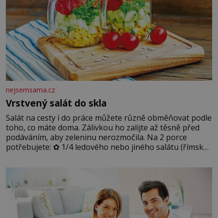
nejsemsama.cz
Vrstvený salát do skla
Salát na cesty i do práce můžete různě obměňovat podle
toho, co máte doma. Zálivkou ho zalijte až těsně před
podáváním, aby zeleninu nerozmočila. Na 2 porce
potřebujete: ✿ 1/4 ledového nebo jiného salátu (římský
salát, polníček…) ✿ 1 malá konzerva kukuřice ✿ ½
okurky ✿ 2 rajčata Zálivka: ✿ 4 lžíce olivového oleje ✿ 1
lžíci citronové šťávy ✿ ½ stroužku