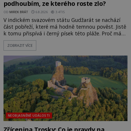
podhoubím, ze kterého roste zlo?
OD
MIREK BRÁT
6.8.2026
3.4TIS
V indickém svazovém státu Gudžarát se nachází
část pobřeží, které má hodně temnou pověst. Jistě
k tomu přispívá i černý písek této pláže. Proč má
pláž takové netypické zbarvení? Nakolik jsou
ZOBRAZIT VÍCE
pravdivé historky, že zde došlo k nevysvětlitelným
zmizením turistů? Ti, kteří se nebojí, nás mohou
následovat. Vstupujeme na pláž Dumas ve městě
Surat. Gu
NEOBJASNĚNÉ UDÁLOSTI
Zřícenina Trosky: Co je pravdy na