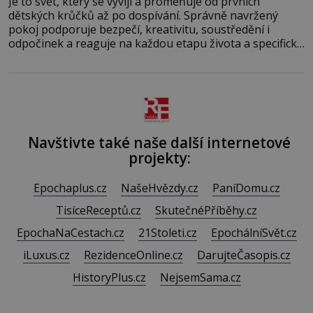
Je to svět, který se vyvíjí a proměňuje od prvních
dětských krůčků až po dospívání. Správně navržený
pokoj podporuje bezpečí, kreativitu, soustředění i
odpočinek a reaguje na každou etapu života a specifické
potřeby dítěte. Pro nejmenší je klíčová jednoduchost,
měkkost a bezpečí, proto by pokoj miminka měl působit
především klidně a útulně. Předškolní věk je
Navštivte také naše další internetové
projekty:
Epochaplus.cz
NašeHvězdy.cz
PaníDomu.cz
TisíceReceptů.cz
SkutečnéPříběhy.cz
EpochaNaCestach.cz
21Stoleti.cz
EpochálníSvět.cz
iLuxus.cz
RezidenceOnline.cz
DarujteČasopis.cz
HistoryPlus.cz
NejsemSama.cz