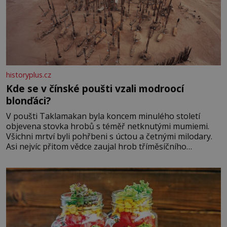
historyplus.cz
Kde se v čínské poušti vzali modroocí
blonďáci?
V poušti Taklamakan byla koncem minulého století
objevena stovka hrobů s téměř netknutými mumiemi.
Všichni mrtví byli pohřbeni s úctou a četnými milodary.
Asi nejvíc přitom vědce zaujal hrob tříměsíčního
chlapečka s modrou filcovou čapkou, z níž se draly
blonďaté vlásky. Fakt, že jsou těla dávných lidí nesmírně
dobře zachovalá, přičítají odborníci zdejším klimatickým
podmínkám. Sucho, prosolené písky a extrémně