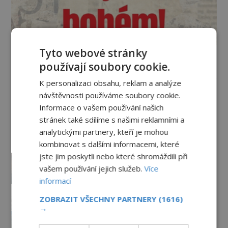
Tyto webové stránky
používají soubory cookie.
Vesmír a technologie
K personalizaci obsahu, reklam a analýze
Podivné události roku 2023: Jsou
návštěvnosti používáme soubory cookie.
Američané v obležení UFO?
Informace o vašem používání našich
PREMIUM
27.7.2026
3.5TIS
stránek také sdílíme s našimi reklamními a
analytickými partnery, kteří je mohou
kombinovat s dalšími informacemi, které
Nad australským městem
jste jim poskytli nebo které shromáždili při
„tančila“ záhadná světla
vašem používání jejich služeb.
Více
PREMIUM
4.7.2026
3.4TIS
informací
ZOBRAZIT VŠECHNY PARTNERY
(1616)
Mimozemšťan z Andahuaylillas: Čí
→
jsou ostatky zakrslého stvoření s
ohromnou lebkou?