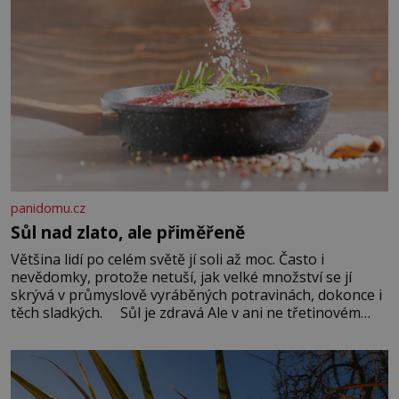
panidomu.cz
Sůl nad zlato, ale přiměřeně
Většina lidí po celém světě jí soli až moc. Často i
nevědomky, protože netuší, jak velké množství se jí
skrývá v průmyslově vyráběných potravinách, dokonce i
těch sladkých. Sůl je zdravá Ale v ani ne třetinovém
množství, než je pro většinu populace běžné. Její
základní složky– sodík a chlór – jsou zásadní pro
správné hospodaření