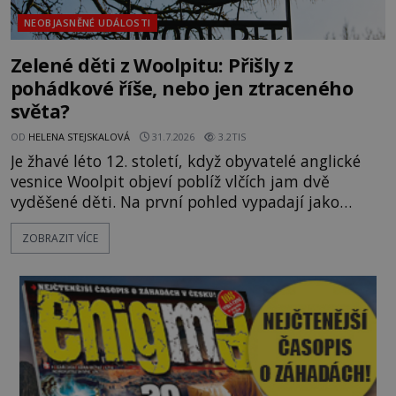
NEOBJASNĚNÉ UDÁLOSTI
Zelené děti z Woolpitu: Přišly z
pohádkové říše, nebo jen ztraceného
světa?
OD
HELENA STEJSKALOVÁ
31.7.2026
3.2TIS
Je žhavé léto 12. století, když obyvatelé anglické
vesnice Woolpit objeví poblíž vlčích jam dvě
vyděšené děti. Na první pohled vypadají jako
každé jiné, až na jednu děsivou výjimku. Jejich
ZOBRAZIT VÍCE
kůže má nazelenalý odstín, mluví
nesrozumitelnou řečí a odmítají jakékoli jídlo
kromě syrových bobů. Příběh se rychle stává
jednou z největších záhad středověké Anglie a ani
po téměř devíti stech letech není