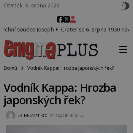
Čtvrtek, 6. srpna 2026
rater se 6. srpna 1930 navečeří ve své oblíbené resta
Domů
Vodník Kappa: Hrozba japonských řek?
Vodník Kappa: Hrozba
japonských řek?
od
JAN MARTINEC
17.2.2018
5.4tis