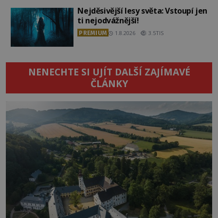
Nejděsivější lesy světa: Vstoupí jen
ti nejodvážnější!
PREMIUM
1.8.2026
3.5TIS
NENECHTE SI UJÍT DALŠÍ ZAJÍMAVÉ
ČLÁNKY