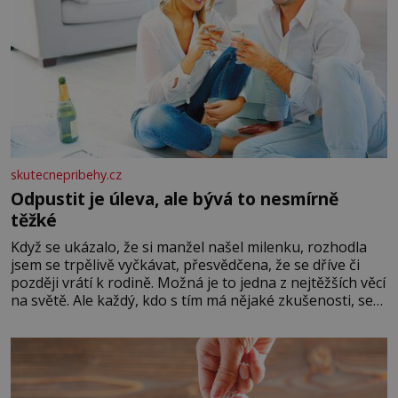
skutecnepribehy.cz
Odpustit je úleva, ale bývá to nesmírně
těžké
Když se ukázalo, že si manžel našel milenku, rozhodla
jsem se trpělivě vyčkávat, přesvědčena, že se dříve či
později vrátí k rodině. Možná je to jedna z nejtěžších věcí
na světě. Ale každý, kdo s tím má nějaké zkušenosti, se
zapřísahá, že pokud odpustíte, znatelně se vám uleví.
Když se ke mně doneslo, že si manžel pořídil milenku,