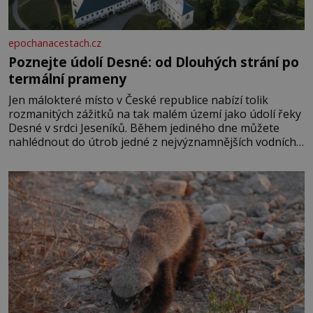
epochanacestach.cz
Poznejte údolí Desné: od Dlouhých strání po
termální prameny
Jen málokteré místo v České republice nabízí tolik
rozmanitých zážitků na tak malém území jako údolí řeky
Desné v srdci Jeseníků. Během jediného dne můžete
nahlédnout do útrob jedné z nejvýznamnějších vodních
elektráren v Evropě, vydat se na horské hřebeny, projet
se na koloběžce a den zakončit poznáváním památek ve
Velkých Losinách nebo v termálním