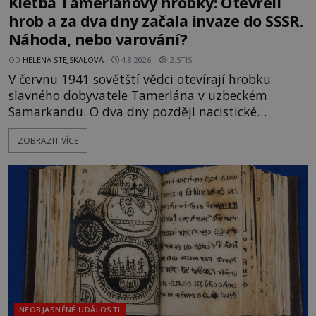
Kletba Tamerlánovy hrobky: Otevřeli
hrob a za dva dny začala invaze do SSSR.
Náhoda, nebo varování?
OD
HELENA STEJSKALOVÁ
4.8.2026
2.5TIS
V červnu 1941 sovětští vědci otevírají hrobku
slavného dobyvatele Tamerlána v uzbeckém
Samarkandu. O dva dny později nacistické
Německo zahajuje operaci Barbarossa a napadá
ZOBRAZIT VÍCE
Sovětský svaz. Shoda dat je natolik zarážející, že se
rodí jedna z nejslavnějších „kleteb“ 20. století. Je
na legendě něco pravdy, nebo jde jen o fascinující
souhru okolností? Když antropolog Michail
Gerasimov (1907-1970) a
NEOBJASNĚNÉ UDÁLOSTI