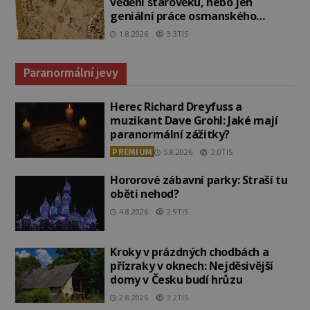
vědění starověku, nebo jen
geniální práce osmanského
admirála?
1.8.2026
3.3TIS
Paranormální jevy
Herec Richard Dreyfuss a
muzikant Dave Grohl: Jaké mají
paranormální zážitky?
PREMIUM
5.8.2026
2.0TIS
Hororové zábavní parky: Straší tu
oběti nehod?
4.8.2026
2.9TIS
Kroky v prázdných chodbách a
přízraky v oknech: Nejděsivější
domy v Česku budí hrůzu
2.8.2026
3.2TIS