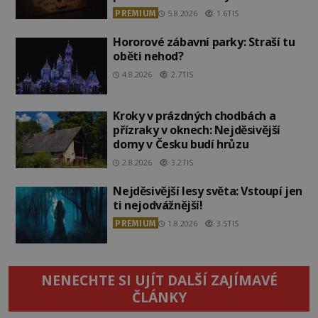
PREMIUM
5.8.2026
1.6TIS
Hororové zábavní parky: Straší tu
oběti nehod?
4.8.2026
2.7TIS
Kroky v prázdných chodbách a
přízraky v oknech: Nejděsivější
domy v Česku budí hrůzu
2.8.2026
3.2TIS
Nejděsivější lesy světa: Vstoupí jen
ti nejodvážnější!
PREMIUM
1.8.2026
3.5TIS
NENECHTE SI UJÍT DALŠÍ ZAJÍMAVÉ
ČLÁNKY