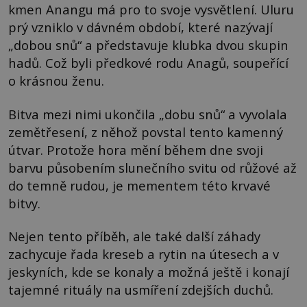
kmen Anangu má pro to svoje vysvětlení. Uluru
prý vzniklo v dávném období, které nazývají
„dobou snů“ a představuje klubka dvou skupin
hadů. Což byli předkové rodu Anagů, soupeřící
o krásnou ženu.
Bitva mezi nimi ukončila „dobu snů“ a vyvolala
zemětřesení, z něhož povstal tento kamenný
útvar. Protože hora mění během dne svoji
barvu působením slunečního svitu od růžové až
do temně rudou, je mementem této krvavé
bitvy.
Nejen tento příběh, ale také další záhady
zachycuje řada kreseb a rytin na útesech a v
jeskyních, kde se konaly a možná ještě i konají
tajemné rituály na usmíření zdejších duchů.