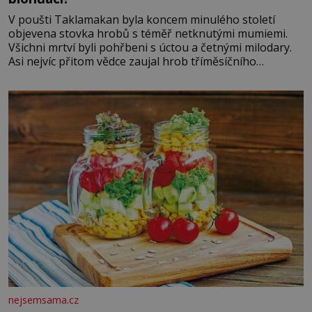
V poušti Taklamakan byla koncem minulého století
objevena stovka hrobů s téměř netknutými mumiemi.
Všichni mrtví byli pohřbeni s úctou a četnými milodary.
Asi nejvíc přitom vědce zaujal hrob tříměsíčního
chlapečka s modrou filcovou čapkou, z níž se draly
blonďaté vlásky. Fakt, že jsou těla dávných lidí nesmírně
dobře zachovalá, přičítají odborníci zdejším klimatickým
podmínkám. Sucho, prosolené písky a extrémně
nejsemsama.cz