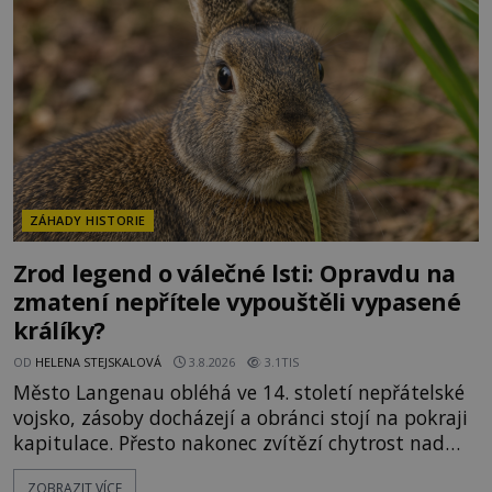
ztracených technologiích či tajemných
materiálech. Moderní metalurgie však ukazuje, že
skutečné vysvětlení je ješt
ZÁHADY HISTORIE
Zrod legend o válečné lsti: Opravdu na
zmatení nepřítele vypouštěli vypasené
králíky?
OD
HELENA STEJSKALOVÁ
3.8.2026
3.1TIS
Město Langenau obléhá ve 14. století nepřátelské
vojsko, zásoby docházejí a obránci stojí na pokraji
kapitulace. Přesto nakonec zvítězí chytrost nad
hrubou silou. Podle staré německé legendy vypustí
ZOBRAZIT VÍCE