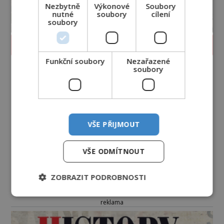
Nezbytně
Výkonové
Soubory
nutné
soubory
cílení
soubory
PROLISTOVAT ČASOPIS
Funkční soubory
Nezařazené
soubory
VŠE PŘIJMOUT
VŠE ODMÍTNOUT
ZOBRAZIT PODROBNOSTI
reklama