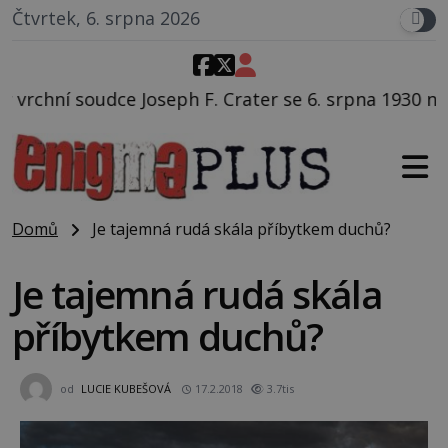
Čtvrtek, 6. srpna 2026
. Crater se 6. srpna 1930 navečeří ve své oblíbené re
Domů
Je tajemná rudá skála příbytkem duchů?
Je tajemná rudá skála
příbytkem duchů?
od
LUCIE KUBEŠOVÁ
17.2.2018
3.7tis