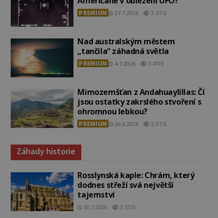
Američané v obležení UFO?
PREMIUM
27.7.2026
3.5TIS
Nad australským městem
„tančila“ záhadná světla
PREMIUM
4.7.2026
3.4TIS
Mimozemšťan z Andahuaylillas: Čí
jsou ostatky zakrslého stvoření s
ohromnou lebkou?
PREMIUM
26.6.2026
2.9TIS
Záhady historie
Rosslynská kaple: Chrám, který
dodnes střeží svá největší
tajemství
30.7.2026
3.5TIS