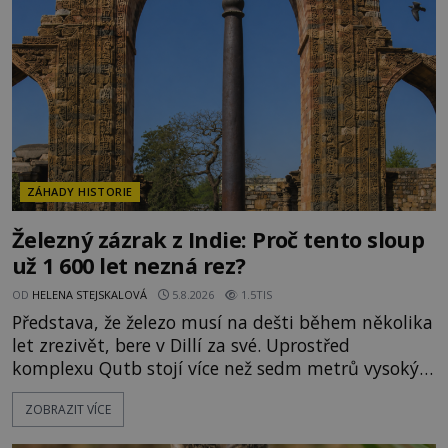
o skutečné historické události. Ve středověké
Evropě mají relikvie mimořádnou hodnotu. Nejsou
jen předmětem úcty
ZÁHADY HISTORIE
Železný zázrak z Indie: Proč tento sloup
už 1 600 let nezná rez?
OD
HELENA STEJSKALOVÁ
5.8.2026
1.5TIS
Představa, že železo musí na dešti během několika
let zrezivět, bere v Dillí za své. Uprostřed
komplexu Qutb stojí více než sedm metrů vysoký
železný sloup, který už přibližně 1 600 let odolává
ZOBRAZIT VÍCE
počasí s jen nepatrnými stopami koroze. Jeho
mimořádná trvanlivost dlouho živí legendy o