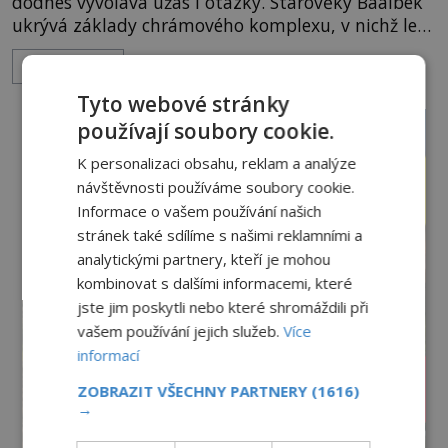
dodnes vyvolává úžas i otázky. Starověký Baalbek
ukrývá základy chrámového komplexu, v nichž leží
kameny tak obrovské, že se zdá téměř nemožné je
ZOBRAZIT VÍCE
přesunout. Některé bloky váží kolem tisíce tun,
jeden z nedávno prozkoumaných kamenných
Tyto webové stránky
kolosů dokonce odhadem až 1650 tun. Jak lidé bez
používají soubory cookie.
moderních strojů dokázali takové giganty vytesat,
dopravit a přesně u
K personalizaci obsahu, reklam a analýze
návštěvnosti používáme soubory cookie.
Informace o vašem používání našich
stránek také sdílíme s našimi reklamními a
analytickými partnery, kteří je mohou
kombinovat s dalšími informacemi, které
jste jim poskytli nebo které shromáždili při
vašem používání jejich služeb.
Více
informací
ZOBRAZIT VŠECHNY PARTNERY
(1616)
→