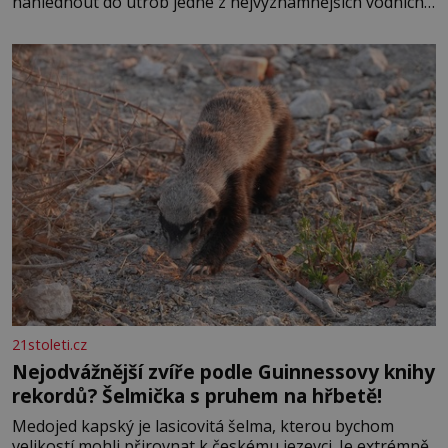
nahlédnout do útrob jedné z nejvýznamnějších vodních
elektráren v Evropě, vydat se na horské hřebeny, projet
se na koloběžce a den zakončit poznáváním památek ve
Velkých Losinách nebo v termálním
21stoleti.cz
Nejodvážnější zvíře podle Guinnessovy knihy
rekordů? Šelmička s pruhem na hřbetě!
Medojed kapský je lasicovitá šelma, kterou bychom
velikostí mohli přirovnat k českému jezevci. Je extrémně