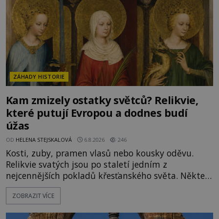
ZÁHADY HISTORIE
Kam zmizely ostatky světců? Relikvie,
které putují Evropou a dodnes budí
úžas
OD
HELENA STEJSKALOVÁ
6.8.2026
246
Kosti, zuby, pramen vlasů nebo kousky oděvu.
Relikvie svatých jsou po staletí jedním z
nejcennějších pokladů křesťanského světa. Některé
mají pečlivě doloženou historii, jiné provází
ZOBRAZIT VÍCE
záhady, krádeže i nečekané objevy. Jejich osudy
připomínají dobrodružné romány, přesto se opírají