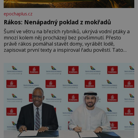
epochaplus.cz
Rákos: Nenápadný poklad z mokřadů
Šumí ve větru na březích rybníků, ukrývá vodní ptáky a
mnozí kolem něj procházejí bez povšimnutí. Přesto
právě rákos pomáhal stavět domy, vyrábět lodě,
zapisovat první texty a inspiroval řadu pověstí. Tato
skromná, ale užitečná rostlina provází člověka už tisíce
let. Většina lidí vnímá rákos jen jako obyčejnou kulisu
letního koupání. Stačí se však podívat