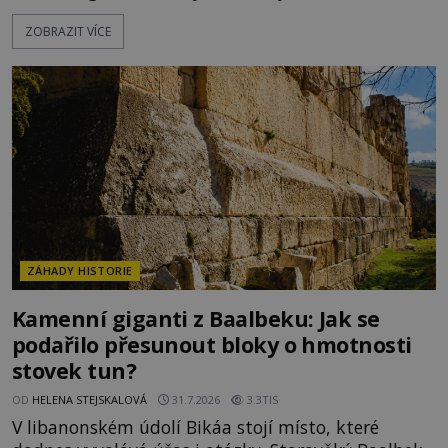
moderní historie. Osmanský admirál Piri Reis roku
ZOBRAZIT VÍCE
1513 kreslí mapu světa, která překvapuje
přesností pobřeží Afriky a Jižní Ameriky. Někteří v
ní vidí důkaz ztracené civilizace nebo dokonce
znalost Antarktidy dávno před jejím objevením.
Jiní tvrdí,
ZÁHADY HISTORIE
Kamenní giganti z Baalbeku: Jak se
podařilo přesunout bloky o hmotnosti
stovek tun?
OD
HELENA STEJSKALOVÁ
31.7.2026
3.3TIS
V libanonském údolí Bikáa stojí místo, které