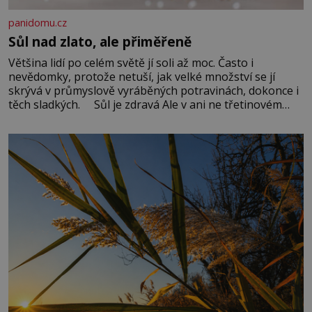
panidomu.cz
Sůl nad zlato, ale přiměřeně
Většina lidí po celém světě jí soli až moc. Často i
nevědomky, protože netuší, jak velké množství se jí
skrývá v průmyslově vyráběných potravinách, dokonce i
těch sladkých. Sůl je zdravá Ale v ani ne třetinovém
množství, než je pro většinu populace běžné. Její
základní složky– sodík a chlór – jsou zásadní pro
správné hospodaření