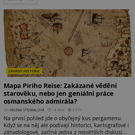
obyvatelé za hradby dobře živeného králíka, aby
nepřítele přesvědčili, že uvnitř města je jídla stále
dost. Čas pracuje pro obléhatele. Ve městě ubývají
zásoby a každý den znamená další porci strádá
ZÁHADY HISTORIE
Mapa Piriho Reise: Zakázané vědění
starověku, nebo jen geniální práce
osmanského admirála?
OD
HELENA STEJSKALOVÁ
1.8.2026
3.3TIS
Na první pohled jde o obyčejný kus pergamenu.
Když se na něj ale podívají historici, kartografové i
záhadologové, začíná jedna z největších diskusí