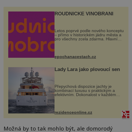
ROUDNICKÉ VINOBRANÍ
Letos poprvé podle nového konceptu
– přímo v historickém jádru města a
pro všechny zcela zdarma. Hlavní
program se odehraje na Karlově a
Husově náměstí. Návštěvníci se
mohou těšit na víno, burčák, pes...
epochanacestach.cz
Lady Lara jako plovoucí sen
Přepychová dispozice jachty je
kombinací luxusu s praktickým a
efektivním. Dokonalost v každém
detailu představuje značka Fendi
Casa, kterou byly vybaveny její
paluby. Monacký přístav nabízí
každoročn...
rezidenceonline.cz
Možná by to tak mohlo být, ale domorodý