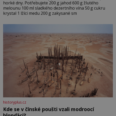
horké dny. Potřebujete 200 g jahod 600 g žlutého
melounu 100 ml sladkého dezertního vína 50 g cukru
krystal 1 lžíci medu 200 g zakysané sm
historyplus.cz
Kde se v čínské poušti vzali modroocí
blonďáci?