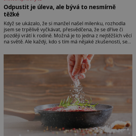
Odpustit je úleva, ale bývá to nesmírně
těžké
Když se ukázalo, že si manžel našel milenku, rozhodla
jsem se trpělivě vyčkávat, přesvědčena, že se dříve či
později vrátí k rodině. Možná je to jedna z nejtěžších věcí
na světě. Ale každý, kdo s tím má nějaké zkušenosti, se
zapřísahá, že pokud odpustíte, znatelně se vám uleví.
Když se ke mně doneslo, že si manžel pořídil milenku,