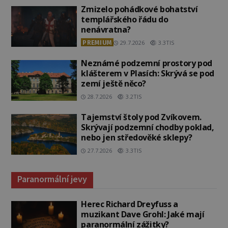
Zmizelo pohádkové bohatství
templářského řádu do
nenávratna?
PREMIUM
29.7.2026
3.3TIS
Neznámé podzemní prostory pod
klášterem v Plasích: Skrývá se pod
zemí ještě něco?
28.7.2026
3.2TIS
Tajemství štoly pod Zvíkovem.
Skrývají podzemní chodby poklad,
nebo jen středověké sklepy?
27.7.2026
3.3TIS
Paranormální jevy
Herec Richard Dreyfuss a
muzikant Dave Grohl: Jaké mají
paranormální zážitky?