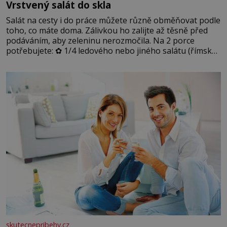
Vrstvený salát do skla
Salát na cesty i do práce můžete různě obměňovat podle
toho, co máte doma. Zálivkou ho zalijte až těsně před
podáváním, aby zeleninu nerozmočila. Na 2 porce
potřebujete: ✿ 1/4 ledového nebo jiného salátu (římský
salát, polníček…) ✿ 1 malá konzerva kukuřice ✿ ½
okurky ✿ 2 rajčata Zálivka: ✿ 4 lžíce olivového oleje ✿ 1
lžíci citronové šťávy ✿ ½ stroužku
skutecnepribehy.cz