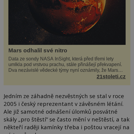
Mars odhalil své nitro
Data ze sondy NASA InSight, která před třemi lety
umlkla pod vrstvou prachu, stále přinášejí překvapení.
Dva nezávislé vědecké týmy nyní oznámily, že Mars
má nejen plášť plný trosek z dávných impaktů,...
21stoleti.cz
Jedním ze záhadně nezvěstných se stal v roce
2005 i český reprezentant v závěsném létání.
Ale již samotné odnášení úlomků posvátné
skály „pro štěstí“ se často mění v neštěstí, a tak
někteří raději kamínky třeba i poštou vracejí na