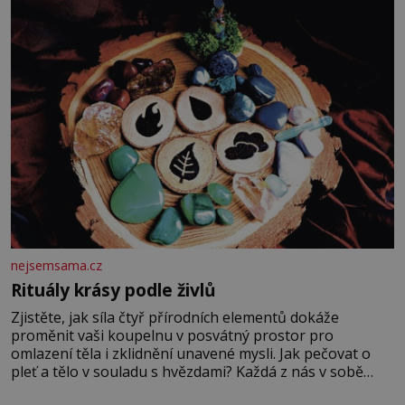
chce být knězem a
nejsemsama.cz
Rituály krásy podle živlů
Zjistěte, jak síla čtyř přírodních elementů dokáže
proměnit vaši koupelnu v posvátný prostor pro
omlazení těla i zklidnění unavené mysli. Jak pečovat o
pleť a tělo v souladu s hvězdami? Každá z nás v sobě
nese otisk vesmíru, který se projevuje nejen v naší