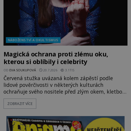
NÁBOŽENSTVÍ A OKULTISMUS
Magická ochrana proti zlému oku,
kterou si oblíbily i celebrity
OD
EVA SOUKUPOVÁ
20.7.2026
3.1TIS
Červená stužka uvázaná kolem zápěstí podle
lidové pověrčivosti v některých kulturách
ochraňuje svého nositele před zlým okem, kletbou,
která může přivodit neštěstí či nemoc. S tímto
ZOBRAZIT VÍCE
nenápadným symbolem magické ochrany lze
občas spatřit i různé celebrity včetně Madonny
nebo Leonarda DiCapria. Na Blízkém východě a v
židovských komunitách po celém světě, je