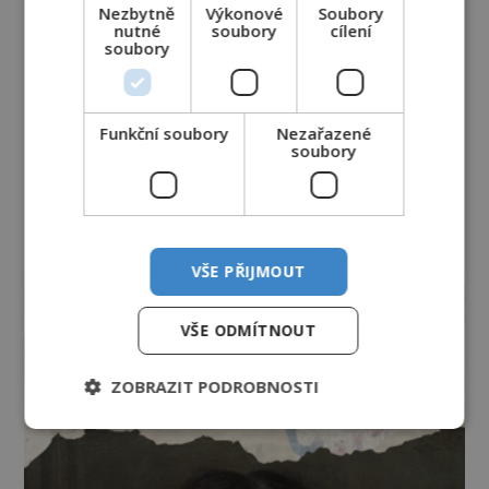
Nezbytně
Výkonové
Soubory
nutné
soubory
cílení
soubory
Funkční soubory
Nezařazené
soubory
reklama
VŠE PŘIJMOUT
VŠE ODMÍTNOUT
ZOBRAZIT PODROBNOSTI