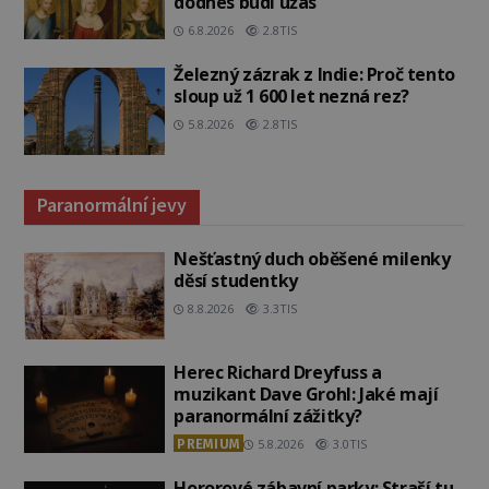
dodnes budí úžas
6.8.2026
2.8TIS
Železný zázrak z Indie: Proč tento
sloup už 1 600 let nezná rez?
5.8.2026
2.8TIS
Paranormální jevy
Nešťastný duch oběšené milenky
děsí studentky
8.8.2026
3.3TIS
Herec Richard Dreyfuss a
muzikant Dave Grohl: Jaké mají
paranormální zážitky?
PREMIUM
5.8.2026
3.0TIS
Hororové zábavní parky: Straší tu