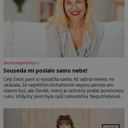
skutecnepribehy.cz
Souseda mi poslalo samo nebe!
Celý život jsem si vystačila sama. Až vážná nemoc mi
ukázala, že největším bohatstvím nejsou peníze ani
vlastní byt, ale člověk, který je ochotný podat pomocnou
ruku. Vždycky jsem byla spíš samotářka. Nepotřebovala
jsem kolem sebe partu kamarádek ani partnera. Stačily
mi knihy, práce a hlavně klid. Hned po studiích jsem
odešla z rodného města,