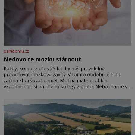
panidomu.cz
Nedovolte mozku stárnout
Každý, komu je přes 25 let, by měl pravidelně
procvičovat mozkové závity. V tomto období se totiž
začíná zhoršovat paměť. Možná máte problém
vzpomenout si na jméno kolegy z práce. Nebo marně v
paměti lovíte název knížky, kterou jste nedávno přečetli.
Je to opravdu tak, s věkem jako kdyby se paměť
rozhodla stávkovat. Cvičte