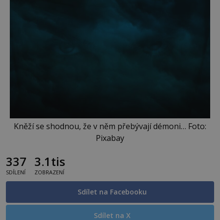
Kněží se shodnou, že v něm přebývají démoni… Foto:
Pixabay
337
3.1tis
SDÍLENÍ
ZOBRAZENÍ
Sdílet na Facebooku
Sdílet na X