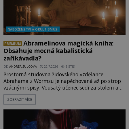
NÁBOŽENSTVÍ A OKULTISMUS
Abramelinova magická kniha:
PREMIUM
Obsahuje mocná kabalistická
zaříkávadla?
OD
ANDREA ŠULCOVÁ
22.7.2026
3.5TIS
Prostorná studovna židovského vzdělance
Abrahama z Wormsu je napěchovaná až po strop
vzácnými spisy. Vousatý učenec sedí za stolem a
před sebou má rozložený jeden z nejzáhadnějších
ZOBRAZIT VÍCE
magických textů. Jde o Abramelinův grimoár, který
sám sepsal. Skutečně do něj zaznamenal mocná
kouzla, jak si někteří myslí, nebo jde o pouhou
pověru? Už šest měsíců pobývá