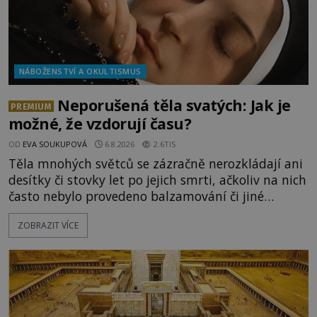
NÁBOŽENSTVÍ A OKULTISMUS
Neporušená těla svatých: Jak je
PREMIUM
možné, že vzdorují času?
OD
EVA SOUKUPOVÁ
6.8.2026
2.6TIS
Těla mnohých světců se zázračně nerozkládají ani
desítky či stovky let po jejich smrti, ačkoliv na nich
často nebylo provedeno balzamování či jiné
pokusy o konzervaci. Neporušené ostatky bývají
ZOBRAZIT VÍCE
považovány za důkaz svatosti zemřelých. Jaké
tajemné síly těla významných náboženských
osobností ochraňují? Na hřbitově u kláštera
Milosrdných