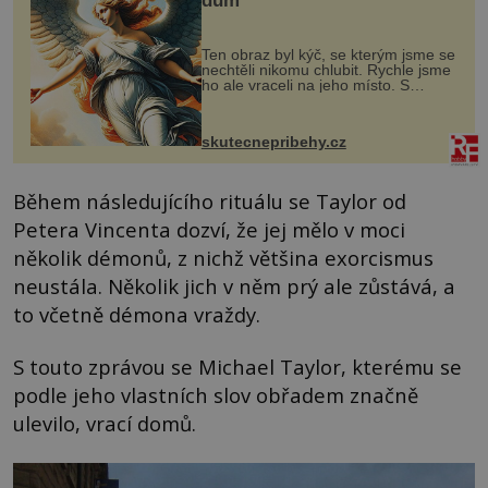
dům
Ten obraz byl kýč, se kterým jsme se
nechtěli nikomu chlubit. Rychle jsme
ho ale vraceli na jeho místo. S
manželem Vaškem jsme si pořídili
chaloupku, takový domek na severu
Čech, kde jsme si naplánova...
skutecnepribehy.cz
Během následujícího rituálu se Taylor od
Petera Vincenta dozví, že jej mělo v moci
několik démonů, z nichž většina exorcismus
neustála. Několik jich v něm prý ale zůstává, a
to včetně démona vraždy.
S touto zprávou se Michael Taylor, kterému se
podle jeho vlastních slov obřadem značně
ulevilo, vrací domů.