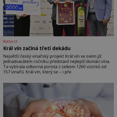
iluxus.cz
Král vín začíná třetí dekádu
Největší český vinařský projekt Král vín ve svém již
jednadvacátém ročníku představil nejlepší domácí vína.
Ta vybírala odborná porota z celkem 1260 vzorků od
157 vinařů. Král vín, který se – i pře