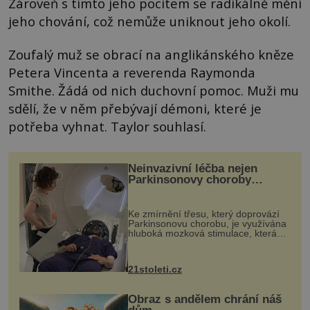
Zároveň s tímto jeho pocitem se radikálně mění
jeho chování, což nemůže uniknout jeho okolí.
Zoufalý muž se obrací na anglikánského kněze
Petera Vincenta a reverenda Raymonda
Smithe. Žádá od nich duchovní pomoc. Muži mu
sdělí, že v něm přebývají démoni, které je
potřeba vyhnat. Taylor souhlasí.
Neinvazivní léčba nejen
Parkinsonovy choroby
pomocí ultrazvukové
„helmy“
Ke zmírnění třesu, který doprovází
Parkinsonovu chorobu, je využívána
hluboká mozková stimulace, která
však vyžaduje vysoce invazivní
zákrok. Ultrazvuk zase není vhodný
k dostatečně přesnému zacílení ...
21stoleti.cz
Obraz s andělem chrání náš