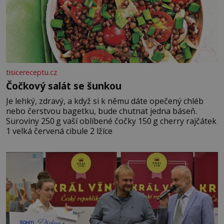
tisicereceptu.cz
Čočkový salát se šunkou
Je lehký, zdravý, a když si k němu dáte opečený chléb
nebo čerstvou bagetku, bude chutnat jedna báseň.
Suroviny 250 g vaší oblíbené čočky 150 g cherry rajčátek
1 velká červená cibule 2 lžíce