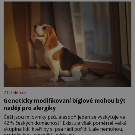
povaze, ale i v potřebách naší pokožky. Ohnivá znamení
Ženy narozené ve znamení Berana, Lva a Střelce v sobě
nesou žár, odvahu a neutuchající elán. Vaše
21stoleti.cz
Geneticky modifikovaní bíglové mohou být
nadějí pro alergiky
Češi jsou milovníky psů, alespoň jeden se vyskytuje ve
42 % českých domácností. Existuje však poměrně velká
skupina lidí, kteří by si psa rádi pořídili, ale nemohou,