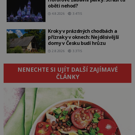
oběti nehod?
4.8.2026
3.4TIS
Kroky v prázdných chodbách a
přízraky v oknech: Nejděsivější
domy v Česku budí hrůzu
2.8.2026
3.3TIS
NENECHTE SI UJÍT DALŠÍ ZAJÍMAVÉ
ČLÁNKY