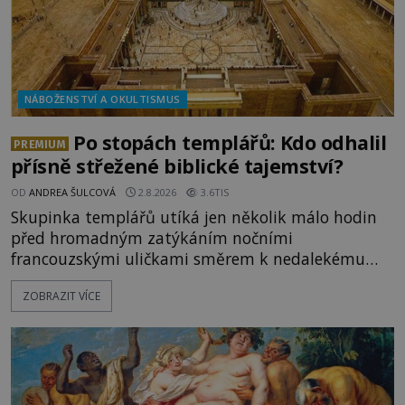
NÁBOŽENSTVÍ A OKULTISMUS
Po stopách templářů: Kdo odhalil
PREMIUM
přísně střežené biblické tajemství?
OD
ANDREA ŠULCOVÁ
2.8.2026
3.6TIS
Skupinka templářů utíká jen několik málo hodin
před hromadným zatýkáním nočními
francouzskými uličkami směrem k nedalekému
přístavu. Jeden z nich má přes ramena ranec s
ZOBRAZIT VÍCE
tajemným obsahem. Kapitán lodi už na ně čeká.
„Dejte to do podpalubí a připravte se. Za chvíli
vyplouváme,“ sdělí jim. „Kam máme namířeno,
kapitáne?“ zeptá se ho jeden z templářů. „Do Sk