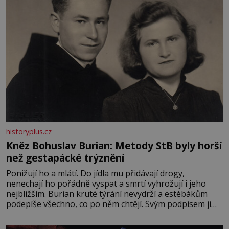
historyplus.cz
Kněz Bohuslav Burian: Metody StB byly horší
než gestapácké trýznění
Ponižují ho a mlátí. Do jídla mu přidávají drogy,
nenechají ho pořádně vyspat a smrtí vyhrožují i jeho
nejbližším. Burian kruté týrání nevydrží a estébákům
podepíše všechno, co po něm chtějí. Svým podpisem jim
potvrdí také to, že na něj během výslechů nikdo nevyvíjel
fyzický ani psychický nátlak. Syn brněnského řezníka