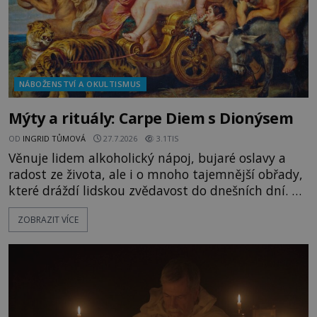
NÁBOŽENSTVÍ A OKULTISMUS
Mýty a rituály: Carpe Diem s Dionýsem
OD
INGRID TŮMOVÁ
27.7.2026
3.1TIS
Věnuje lidem alkoholický nápoj, bujaré oslavy a
radost ze života, ale i o mnoho tajemnější obřady,
které dráždí lidskou zvědavost do dnešních dní. Co
doopravdy představuje bůh, jemuž Římané říkají
ZOBRAZIT VÍCE
Bakchus? Mytologický příběh řeckého boha
Dionýsa není zrovna idylická pohádka. Bůh Zeus jej
zplodí se svou milenkou Semelou, což Diova žena
Héra nemůže nechat b