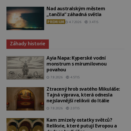
Nad australským městem
„tančila“ záhadná světla
PREMIUM
4.7.2026
3.4TIS
Záhady historie
Ayia Napa: Kyperské vodní
monstrum s mírumilovnou
povahou
7.8.2026
4.5TIS
Ztracený hrob svatého Mikuláše:
Tajná výprava, která odnesla
nejslavnější relikvii do Itálie
7.8.2026
2.0TIS
Kam zmizely ostatky světců?
Relikvie, které putují Evropou a