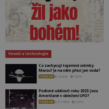
Vesmír a technologie
Co zachycují tajemné snímky
Marsu? Je na něm přeci jen voda?
PREMIUM
7.8.2026
1.8TIS
Podivné události roku 2023: Jsou
Američané v obležení UFO?
PREMIUM
27.7.2026
3.5TIS