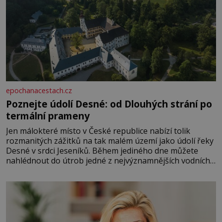
epochanacestach.cz
Poznejte údolí Desné: od Dlouhých strání po
termální prameny
Jen málokteré místo v České republice nabízí tolik
rozmanitých zážitků na tak malém území jako údolí řeky
Desné v srdci Jeseníků. Během jediného dne můžete
nahlédnout do útrob jedné z nejvýznamnějších vodních
elektráren v Evropě, vydat se na horské hřebeny, projet
se na koloběžce a den zakončit poznáváním památek ve
Velkých Losinách nebo v termálním