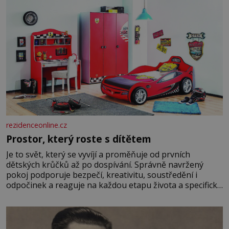
rezidenceonline.cz
Prostor, který roste s dítětem
Je to svět, který se vyvíjí a proměňuje od prvních
dětských krůčků až po dospívání. Správně navržený
pokoj podporuje bezpečí, kreativitu, soustředění i
odpočinek a reaguje na každou etapu života a specifické
potřeby dítěte. Pro nejmenší je klíčová jednoduchost,
měkkost a bezpečí, proto by pokoj miminka měl působit
především klidně a útulně. Předškolní věk je