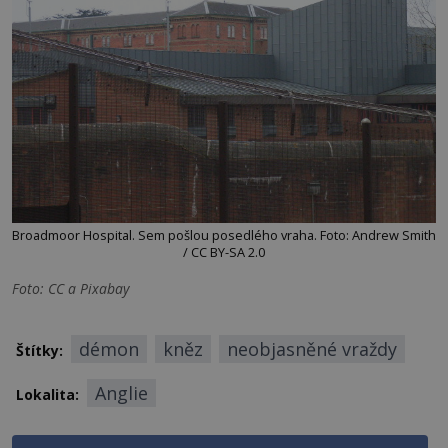
Broadmoor Hospital. Sem pošlou posedlého vraha. Foto: Andrew Smith
/ CC BY-SA 2.0
Foto: CC a Pixabay
démon
kněz
neobjasněné vraždy
Štítky:
Anglie
Lokalita: