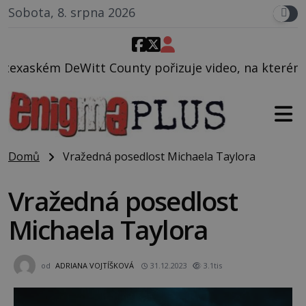
Sobota, 8. srpna 2026
ty pořizuje video, na kterém před jeho vozem po ces
Domů
Vražedná posedlost Michaela Taylora
Vražedná posedlost
Michaela Taylora
od
ADRIANA VOJTÍŠKOVÁ
31.12.2023
3.1tis