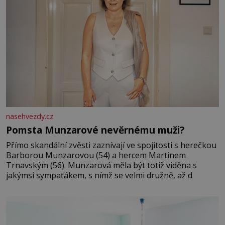
nasehvezdy.cz
Pomsta Munzarové nevěrnému muži?
Přímo skandální zvěsti zaznívají ve spojitosti s herečkou
Barborou Munzarovou (54) a hercem Martinem
Trnavským (56). Munzarová měla být totiž viděna s
jakýmsi sympaťákem, s nímž se velmi družně, až d