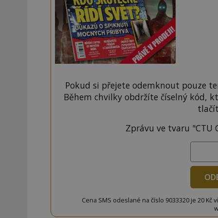
Pokud si přejete odemknout pouze ten
Během chvilky obdržíte číselný kód, k
tlačí
Zprávu ve tvaru "CTU 
OD
Cena SMS odeslané na číslo 9033320 je 20 Kč vč. 
w