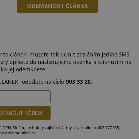
ODEMKNOUT ČLÁNEK
to článek, můžete tak učinit zasláním jediné SMS.
terý opíšete do následujícího okénka a kliknutím na
tko jej odemknete.
CLANEK" odešlete na číslo
903 33 20
.
EMKNOUT KÓDEM
DPH. Službu technicky zajišťuje Airtoy a.s. Infolinka: 602 777 555,
ww.platmobilem.cz