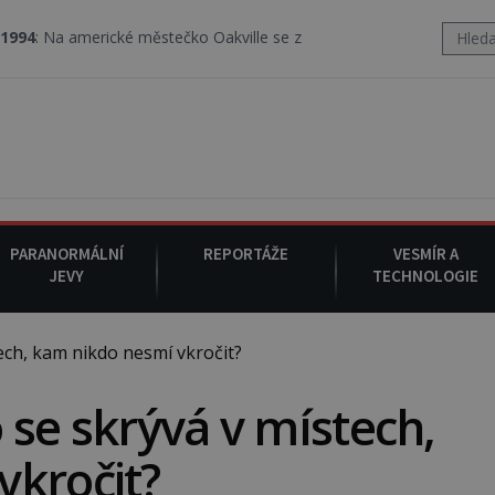
ické městečko Oakville se z nebe snáší podivná rosolovitá látka n
PARANORMÁLNÍ
REPORTÁŽE
VESMÍR A
JEVY
TECHNOLOGIE
ch, kam nikdo nesmí vkročit?
 se skrývá v místech,
vkročit?