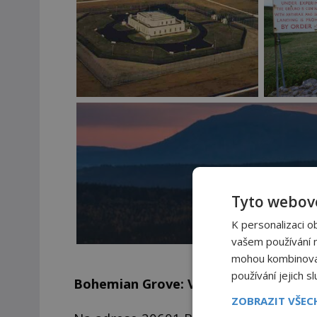
Tyto webové
K personalizaci o
vašem používání na
mohou kombinovat 
používání jejich s
Bohemian Grove: Vznikají tu plány na 
ZOBRAZIT VŠE