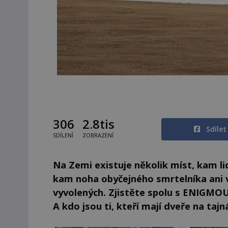
306
2.8tis
Sdíle
SDÍLENÍ
ZOBRAZENÍ
Na Zemi existuje několik míst, kam li
kam noha obyčejného smrtelníka ani v
vyvolených. Zjistěte spolu s ENIGMO
A kdo jsou ti, kteří mají dveře na taj