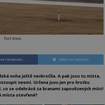
Fort Knox
t na Facebooku
Sdílet na Twitteru
dská noha ještě nevkročila. A pak jsou tu místa,
stoupit nesmí. Určena jsou jen pro hrstku
U, co se odehrává za branami zapovězených míst!
ná místa otevřené?