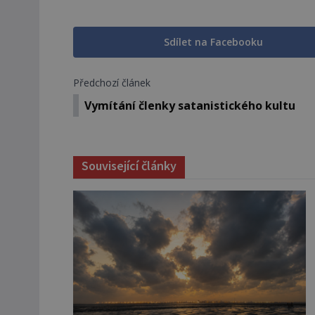
Sdílet na Facebooku
Předchozí článek
Vymítání členky satanistického kultu
Související články