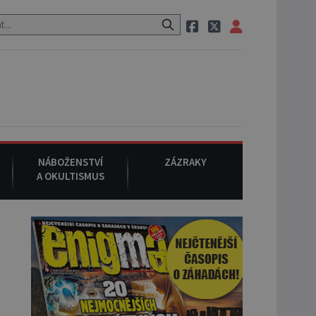
eznámého původu.
7. srpna 1994
: Na americké městečko Oakville 
NÁBOŽENSTVÍ
ZÁZRAKY
A OKULTISMUS