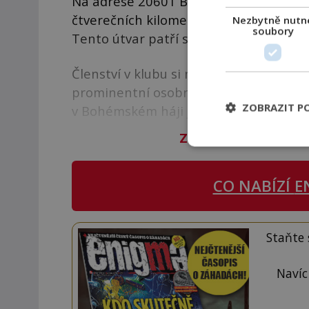
Na adrese 20601 Bohemian Avenue v ame
čtverečních kilometrů. Nese jméno Bo
Nezbytně nutn
soubory
Tento útvar patří soukromému Bohémsk
Členství v klubu si musíte zasloužit, s
prominentní osobnosti je jistě celá řa
ZOBRAZIT P
v Bohémském háji jsou v něčem jiné.
Zbývá vám 98
%
člán
CO NABÍZÍ
E
Staňte
Navíc