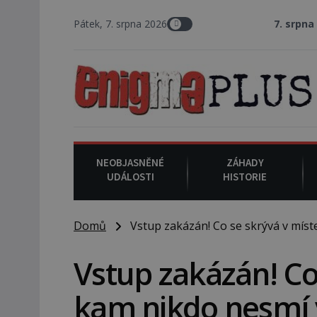
Pátek, 7. srpna 2026
7. srpna 1994
: Na amer
NEOBJASNĚNÉ
ZÁHADY
UDÁLOSTI
HISTORIE
Domů
Vstup zakázán! Co se skrývá v míste
Vstup zakázán! Co
kam nikdo nesmí 