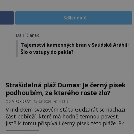
Sdílet na X
Další článek
Tajemství kamenných bran v Saúdské Arábii:
Šlo o vstupy do pekla?
Strašidelná pláž Dumas: Je černý písek
podhoubím, ze kterého roste zlo?
OD
MIREK BRÁT
6.8.2026
4.2TIS
V indickém svazovém státu Gudžarát se nachází
část pobřeží, které má hodně temnou pověst.
Jistě k tomu přispívá i černý písek této pláže. Proč
má pláž takové netypické zbarvení? Nakolik jsou