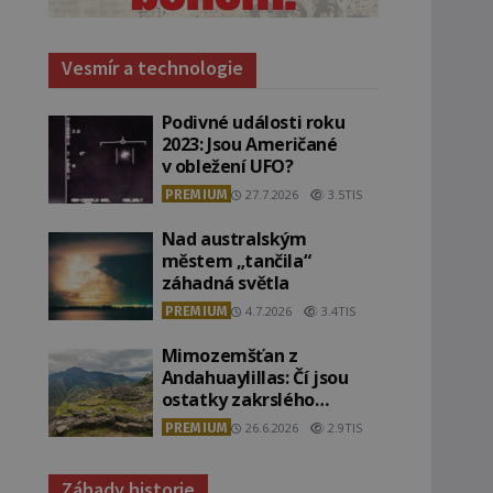
Vesmír a technologie
Podivné události roku
2023: Jsou Američané
v obležení UFO?
PREMIUM
27.7.2026
3.5TIS
Nad australským
městem „tančila“
záhadná světla
PREMIUM
4.7.2026
3.4TIS
Mimozemšťan z
Andahuaylillas: Čí jsou
ostatky zakrslého
stvoření s ohromnou
PREMIUM
26.6.2026
2.9TIS
lebkou?
Záhady historie