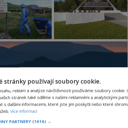
 stránky používají soubory cookie.
bsahu, reklam a analýze návštěvnosti používáme soubory cookie. 
šich stránek také sdílíme s našimi reklamními a analytickými partn
s dalšími informacemi, které jste jim poskytli nebo které shromá
lužeb.
Více informací
ovládnutí světa?
CHNY PARTNERY
(1616) →