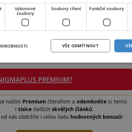
rické Kalifornii leží soukromý park o rozloze 11
hemia Grove, tedy Bohémský (nebo též Český) háj.
é
Výkonové
Soubory cílení
Funkční soubory
soubory
ému klubu, který se zde pravidelně schází.
eznam členů je přitom tajný. Takových klubů pro
da, ale Bohémský klub a jeho každoroční setkání
ODROBNOSTI
VŠE ODMÍTNOUT
VŠ
ku k dočtení. Nenechte si to ujít!
NIGMAPLUS PREMIUM?
 se naším
Premium
čtenářem a
odemkněte
si tento
i
tisíce
dalších
skvělých článků
.
 od nás obdržíte i celou řadu
hodnotných bonusů
!