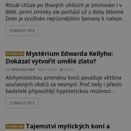
Rituál chůze po žhavých uhlících je zmiňován i v
Bibli, první zmínky ale pochází už z doby železné.
Dnes je využíván nejrůznějšími šamany k nalezení
spirituální síly či vnitřního klidu. Jak funguje a
ZOBRAZIT VÍCE
proč si při něm člověk nepopálí nohy, což bylo
objektivně dokázáno? Je na něm i něco
nadpřirozeného? Histori
Mystérium Edwarda Kellyho:
PREMIUM
Dokázal vytvořit umělé zlato?
OD
PETR KOUTSKÝ
31.7.2026
3.4TIS
Alchymistickou proměnu kovů považuje většina
současných vědců za nesmysl. Proč tedy i přesto
badatelé připouštějí hypotetickou možnost
transmutace? Mohl její podstatu odhalit anglický
ZOBRAZIT VÍCE
alchymista, vědec a dobrodruh Edward Kelly?
Shromážděný dav napětím téměř nedýchá.
Měšťané pozorují konání muže, který se stává
nesmrtelnou legendou již během
Tajemství mytických koní a
PREMIUM