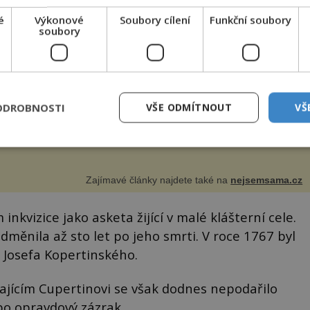
é
Výkonové
Soubory cílení
Funkční soubory
ožit si můžete i cukety, včetně těch menších, které by už
soubory
tihly dorůst. Potřebujete: ✿ 1 kg cuket ✿ 2 cibule ✿ 2
oužky česneku ✿ 2 lžíce soli ✿ 2 snítky kopru ✿ hrst
petrželky Nálev: ✿ 400 m...
ODROBNOSTI
VŠE ODMÍTNOUT
VŠ
Zajímavé články najdete také na
nejsemsama.cz
nkvizice jako asketa žijící v malé klášterní cele.
odměnila až sto let po jeho smrti. V roce 1767 byl
Josefa Kopertinského.
tajícím Cupertinovi se však dodnes nepodařilo
bo opravdový zázrak.