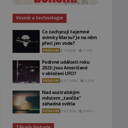
.
Vesmír a technologie
Co zachycují tajemné
snímky Marsu? Je na něm
přeci jen voda?
PREMIUM
7.8.2026
1.7TIS
Podivné události roku
2023: Jsou Američané
v obležení UFO?
PREMIUM
27.7.2026
3.5TIS
Nad australským
městem „tančila“
záhadná světla
PREMIUM
4.7.2026
3.4TIS
Záhady historie