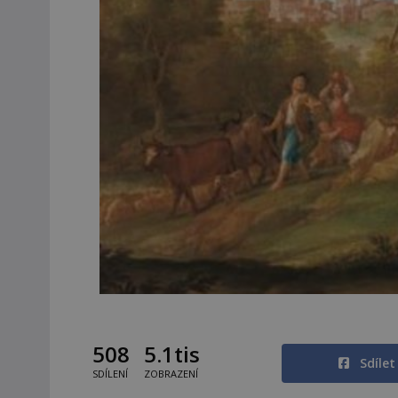
508
5.1tis
Sdíle
SDÍLENÍ
ZOBRAZENÍ