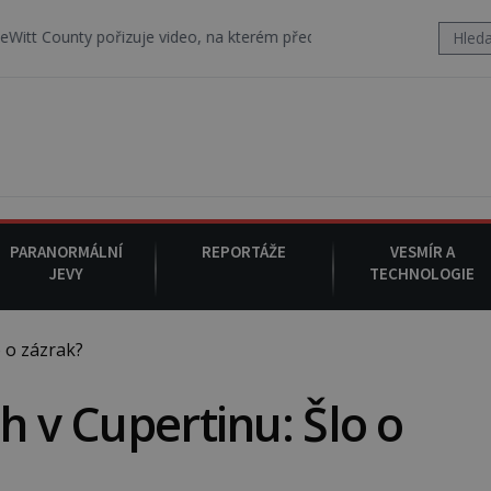
řizuje video, na kterém před jeho vozem po cestě utíká zvláštní ps
PARANORMÁLNÍ
REPORTÁŽE
VESMÍR A
JEVY
TECHNOLOGIE
 o zázrak?
h v Cupertinu: Šlo o