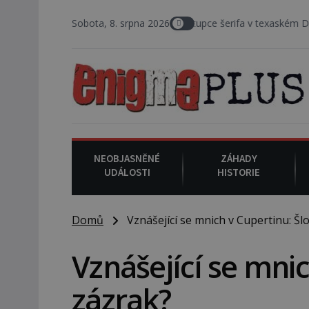
8. srpna 2008
Sobota, 8. srpna 2026
: Zástupce šerifa v texaském DeWitt County po
NEOBJASNĚNÉ
ZÁHADY
UDÁLOSTI
HISTORIE
Domů
Vznášející se mnich v Cupertinu: Šlo
Vznášející se mnic
zázrak?