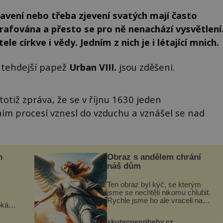
ravení nebo třeba zjevení svatých mají často
rafována a přesto se pro ně nenachází vysvětlení
le církve i vědy. Jedním z nich je i létající mnich.
i tehdejší papež
Urban VIII.
jsou zděšeni.
otiž zpráva, že se v říjnu 1630 jeden
ním procesí vznesl do vzduchu a vznášel se nad
n
Obraz s andělem chrání
náš dům
Ten obraz byl kýč, se kterým
jsme se nechtěli nikomu chlubit.
Rychle jsme ho ale vraceli na
oká
jeho místo. S manželem Vaškem
však
jsme si pořídili chaloupku, takový
skutecnepribehy.cz