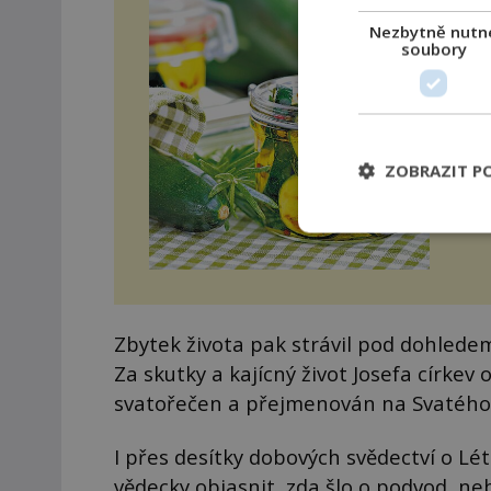
Nezbytně nutn
Nal
soubory
nes
str
ZOBRAZIT P
Zbytek života pak strávil pod dohledem i
Za skutky a kajícný život Josefa církev 
svatořečen a přejmenován na Svatého 
I přes desítky dobových svědectví o Lé
vědecky objasnit, zda šlo o podvod, ne