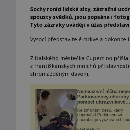
Sochy ronící lidské slzy, zázračná uzd
spousty svědků, jsou popsána i fotog
Tyto zázraky uvádějí v úžas představite
Vysocí představitelé církve a dokonce 
Z italského městečka Cupertino přišla t
z františkánských mnichů při slavnost
shromážděným davem.
Neinvazivní léčba neje
Parkinsonovy choroby
pomocí ultrazvukové
„helmy“
Ke zmírnění třesu, který
doprovází Parkinsonovu
chorobu, je využívána hlub
mozková stimulace, která 
vyžaduje vysoce invazivní
21stoleti.cz