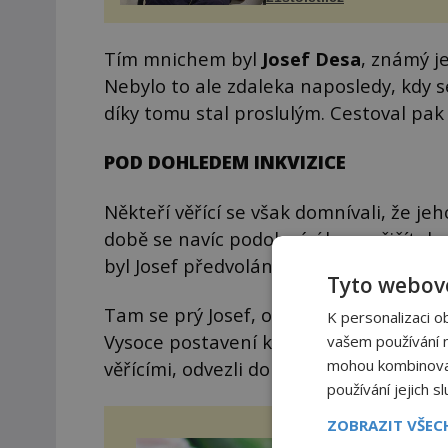
zákrok. Ultrazvuk zase nen
vhodný k dostatečně přes
zacílení ...
Tím mnichem byl
Josef Desa
, známý j
Nebylo to ale zdaleka naposledy, kdy s
díky tomu stal proslulým. Cestoval pak 
POD DOHLEDEM INKVIZICE
Někteří věřící se však domnívali, že jeh
době se navíc podobné úkazy přičítaly 
byl Josef předvolán před papeže.
Tyto webové
Tam se prý Josef, omráčený papežským
K personalizaci o
Vysoce postavení kněží jej pak z obavy
vašem používání na
mohou kombinovat 
věřícími, odvezli do vzdáleného franti
používání jejich s
ZOBRAZIT VŠE
Cuk