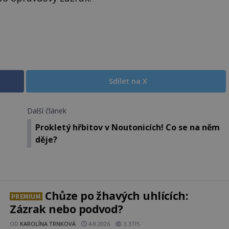
Sdílet na X
Další článek
Prokletý hřbitov v Noutonicích! Co se na něm
děje?
Chůze po žhavých uhlících:
PREMIUM
Zázrak nebo podvod?
OD
KAROLÍNA TRNKOVÁ
4.8.2026
3.3TIS