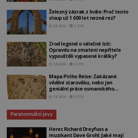
Železný zázrak z Indie: Proč tento
sloup už 1 600 let nezná rez?
5.8.2026
2.1TIS
Zrod legend o válečné lsti:
Opravdu na zmatení nepřítele
vypouštěli vypasené králíky?
3.8.2026
3.3TIS
Mapa Piriho Reise: Zakázané
vědění starověku, nebo jen
geniální práce osmanského
admirála?
1.8.2026
3.3TIS
Paranormální jevy
Herec Richard Dreyfuss a
muzikant Dave Grohl: Jaké mají