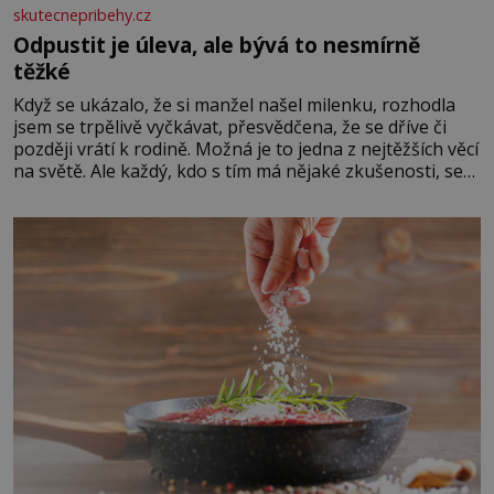
skutecnepribehy.cz
Odpustit je úleva, ale bývá to nesmírně
těžké
Když se ukázalo, že si manžel našel milenku, rozhodla
jsem se trpělivě vyčkávat, přesvědčena, že se dříve či
později vrátí k rodině. Možná je to jedna z nejtěžších věcí
na světě. Ale každý, kdo s tím má nějaké zkušenosti, se
zapřísahá, že pokud odpustíte, znatelně se vám uleví.
Když se ke mně doneslo, že si manžel pořídil milenku,