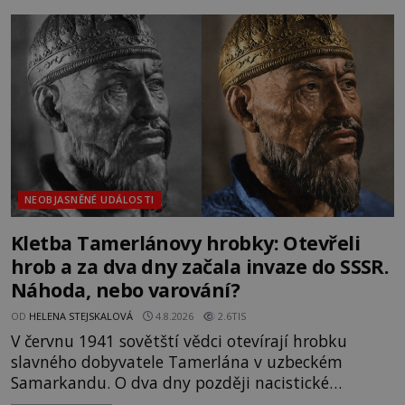
Trosky. Šlechtic Ota IV. z Bergova (1399–1452) patří
mezi vůdce protihusitského boje. Za manželku má
skutečně jistou
NEOBJASNĚNÉ UDÁLOSTI
Kletba Tamerlánovy hrobky: Otevřeli
hrob a za dva dny začala invaze do SSSR.
Náhoda, nebo varování?
OD
HELENA STEJSKALOVÁ
4.8.2026
2.6TIS
V červnu 1941 sovětští vědci otevírají hrobku
slavného dobyvatele Tamerlána v uzbeckém
Samarkandu. O dva dny později nacistické
Německo zahajuje operaci Barbarossa a napadá