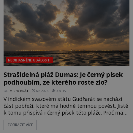
NEOBJASNĚNÉ UDÁLOSTI
Strašidelná pláž Dumas: Je černý písek
podhoubím, ze kterého roste zlo?
OD
MIREK BRÁT
6.8.2026
3.8TIS
V indickém svazovém státu Gudžarát se nachází
část pobřeží, které má hodně temnou pověst. Jistě
k tomu přispívá i černý písek této pláže. Proč má
pláž takové netypické zbarvení? Nakolik jsou
ZOBRAZIT VÍCE
pravdivé historky, že zde došlo k nevysvětlitelným