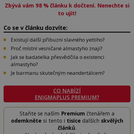
Zbývá vám 98
%
článku k dočtení. Nenechte si
to ujít!
Co se v článku dozvíte:
Existují další příbuzní slavného yettiho?
Proč místní vesničané almastyho znají?
Jak se badatelka přesvědčila o existenci
almastyho?
Je barmanu skutečným neandertálcem?
CO NABÍZÍ
ENIGMAPLUS PREMIUM?
Staňte se naším
Premium
čtenářem a
odemkněte
si tento i
tisíce
dalších
skvělých
článků
.