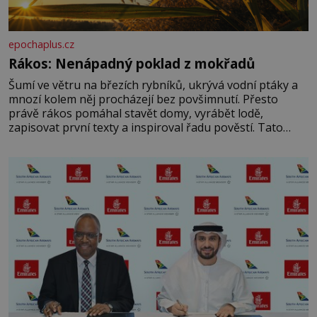
epochaplus.cz
Rákos: Nenápadný poklad z mokřadů
Šumí ve větru na březích rybníků, ukrývá vodní ptáky a
mnozí kolem něj procházejí bez povšimnutí. Přesto
právě rákos pomáhal stavět domy, vyrábět lodě,
zapisovat první texty a inspiroval řadu pověstí. Tato
skromná, ale užitečná rostlina provází člověka už tisíce
let. Většina lidí vnímá rákos jen jako obyčejnou kulisu
letního koupání. Stačí se však podívat