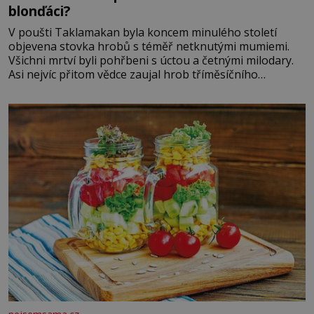
blonďáci?
V poušti Taklamakan byla koncem minulého století
objevena stovka hrobů s téměř netknutými mumiemi.
Všichni mrtví byli pohřbeni s úctou a četnými milodary.
Asi nejvíc přitom vědce zaujal hrob tříměsíčního
chlapečka s modrou filcovou čapkou, z níž se draly
blonďaté vlásky. Fakt, že jsou těla dávných lidí nesmírně
dobře zachovalá, přičítají odborníci zdejším klimatickým
podmínkám. Sucho, prosolené písky a extrémně