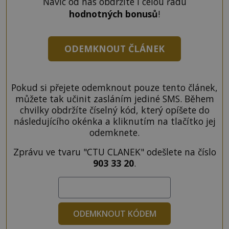
Navíc od nás obdržíte i celou řadu
hodnotných bonusů
!
ODEMKNOUT ČLÁNEK
Pokud si přejete odemknout pouze tento článek,
můžete tak učinit zasláním jediné SMS. Během
chvilky obdržíte číselný kód, který opíšete do
následujícího okénka a kliknutím na tlačítko jej
odemknete.
Zprávu ve tvaru "CTU CLANEK" odešlete na číslo
903 33 20
.
ODEMKNOUT KÓDEM