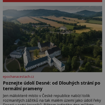
epochanacestach.cz
Poznejte údolí Desné: od Dlouhých strání po
termální prameny
Jen málokteré místo v České republice nabízí tolik
rozmanitých zážitků na tak malém území jako údolí řeky
Desné v srdci Jeseníků. Během jediného dne můžete