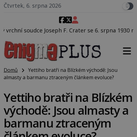
Čtvrtek, 6. srpna 2026
F. Crater se 6. srpna 1930 navečeří ve své oblíbené r
Domů
Yettiho bratři na Blízkém východě: Jsou
almasty a barmanu ztraceným článkem evoluce?
Yettiho bratři na Blízkém
východě: Jsou almasty a
barmanu ztraceným
článkem evoluce?