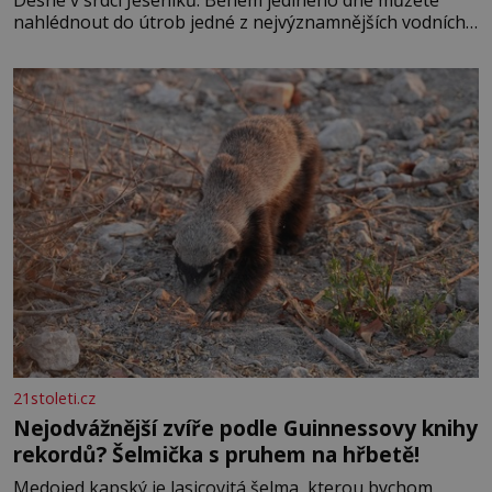
nahlédnout do útrob jedné z nejvýznamnějších vodních
elektráren v Evropě, vydat se na horské hřebeny, projet
se na koloběžce a den zakončit poznáváním památek ve
Velkých Losinách nebo v termálním
21stoleti.cz
Nejodvážnější zvíře podle Guinnessovy knihy
rekordů? Šelmička s pruhem na hřbetě!
Medojed kapský je lasicovitá šelma, kterou bychom