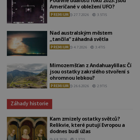
Podivné události roku 2023: Jsou
Američané v obležení UFO?
PREMIUM
27.7.2026
3.5TIS
Nad australským městem
„tančila“ záhadná světla
PREMIUM
4.7.2026
3.4TIS
Mimozemšťan z Andahuaylillas: Čí
jsou ostatky zakrslého stvoření s
ohromnou lebkou?
PREMIUM
26.6.2026
2.9TIS
Záhady historie
Kam zmizely ostatky světců?
Relikvie, které putují Evropou a
dodnes budí úžas
6.8.2026
1.3TIS