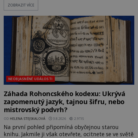
ZOBRAZIT VÍCE
Sovětský svaz. Shoda dat je natolik zarážející, že se
rodí jedna z nejslavnějších „kleteb“ 20. století. Je
na legendě něco pravdy, nebo jde jen o fascinující
souhru okolností? Když antropolog Michail
Gerasimov (1907-1970) a
NEOBJASNĚNÉ UDÁLOSTI
Záhada Rohoncského kodexu: Ukrývá
zapomenutý jazyk, tajnou šifru, nebo
mistrovský podvrh?
OD
HELENA STEJSKALOVÁ
3.8.2026
2.9TIS
Na první pohled připomíná obyčejnou starou
knihu. Jakmile ji však otevřete, ocitnete se ve světě