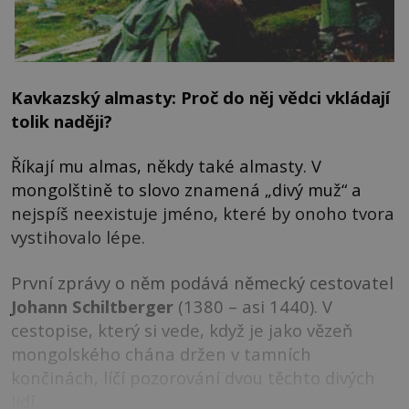
Kavkazský almasty: Proč do něj vědci vkládají
tolik naději?
Říkají mu almas, někdy také almasty. V
mongolštině to slovo znamená „divý muž“ a
nejspíš neexistuje jméno, které by onoho tvora
vystihovalo lépe.
První zprávy o něm podává německý cestovatel
Johann
Schiltberger
(1380 – asi 1440). V
cestopise, který si vede, když je jako vězeň
mongolského chána držen v tamních
končinách, líčí pozorování dvou těchto divých
lidí.