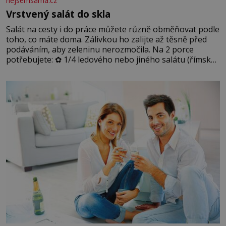
nejsemsama.cz
Vrstvený salát do skla
Salát na cesty i do práce můžete různě obměňovat podle
toho, co máte doma. Zálivkou ho zalijte až těsně před
podáváním, aby zeleninu nerozmočila. Na 2 porce
potřebujete: ✿ 1/4 ledového nebo jiného salátu (římský
salát, polníček…) ✿ 1 malá konzerva kukuřice ✿ ½
okurky ✿ 2 rajčata Zálivka: ✿ 4 lžíce olivového oleje ✿ 1
lžíci citronové šťávy ✿ ½ stroužku