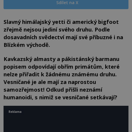
Sdílet na X
Slavný himálajský yetti či americký bigfoot
zřejmě nejsou jediní svého druhu. Podle
dosavadních svědectví mají své příbuzné i na
Blízkém východě.
Kavkazský almasty a pákistánský barmanu
popisem odpovídají obřím primátům, které
nelze přiřadit k žádnému známému druhu.
Vesničané je ale mají za naprostou
samozřejmost! Odkud přišli neznámí
humanoidi, s nimiž se vesničané setkávají?
Reklama