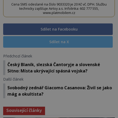
Cena SMS odeslané na číslo 9033320 je 20 Kč vč. DPH. Službu
technicky zajišťuje Airtoy a.s. Infolinka: 602 777 555,
www.platmobilem.cz
Sdílet na Facebooku
Sdílet na X
Předchozí článek
Český Blaník, slezská Čantoryje a slovenské
Sitno: Místa ukrývající spásná vojska?
Další článek
Svobodný zednář Giacomo Casanova: Živil se jako
mág a okultista?
Související články