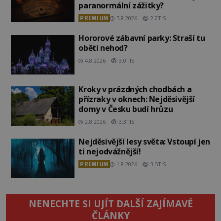
paranormální zážitky?
PREMIUM
5.8.2026
2.2TIS
Hororové zábavní parky: Straší tu
oběti nehod?
4.8.2026
3.0TIS
Kroky v prázdných chodbách a
přízraky v oknech: Nejděsivější
domy v Česku budí hrůzu
2.8.2026
3.3TIS
Nejděsivější lesy světa: Vstoupí jen
ti nejodvážnější!
PREMIUM
1.8.2026
3.5TIS
NENECHTE SI UJÍT DALŠÍ ZAJÍMAVÉ
ČLÁNKY