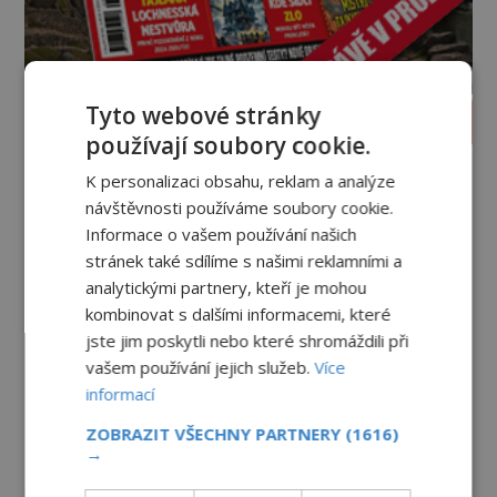
Tyto webové stránky
PROLISTOVAT ČASOPIS
používají soubory cookie.
K personalizaci obsahu, reklam a analýze
návštěvnosti používáme soubory cookie.
Informace o vašem používání našich
stránek také sdílíme s našimi reklamními a
analytickými partnery, kteří je mohou
kombinovat s dalšími informacemi, které
jste jim poskytli nebo které shromáždili při
vašem používání jejich služeb.
Více
informací
ZOBRAZIT VŠECHNY PARTNERY
(1616)
→
reklama