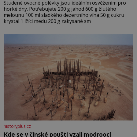
Studené ovocné polévky jsou ideálním osvěžením pro
horké dny. Potřebujete 200 g jahod 600 g žlutého
melounu 100 ml sladkého dezertního vína 50 g cukru
krystal 1 lžíci medu 200 g zakysané sm
historyplus.cz
Kde se v čínské poušti vzali modroocí