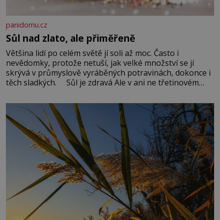
panidomu.cz
Sůl nad zlato, ale přiměřeně
Většina lidí po celém světě jí soli až moc. Často i
nevědomky, protože netuší, jak velké množství se jí
skrývá v průmyslově vyráběných potravinách, dokonce i
těch sladkých. Sůl je zdravá Ale v ani ne třetinovém
množství, než je pro většinu populace běžné. Její
základní složky– sodík a chlór – jsou zásadní pro
správné hospodaření