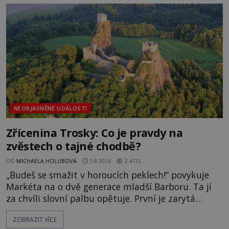
zmizením turistů? Ti, kteří se nebojí, nás mohou
následovat. Vstupujeme na pláž Dumas ve městě
Surat. Gu
NEOBJASNĚNÉ UDÁLOSTI
Zřícenina Trosky: Co je pravdy na
zvěstech o tajné chodbě?
OD
MICHAELA HOLUBOVÁ
5.8.2026
2.4TIS
„Budeš se smažit v horoucích peklech!“ povykuje
Markéta na o dvě generace mladší Barboru. Ta jí
za chvíli slovní palbu opětuje. První je zarytá
katolička, druhá přesvědčená kališnice. A každá z
ZOBRAZIT VÍCE
nich se usídlí na jedné z věží slavného hradu