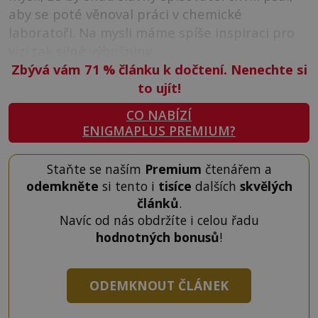
aby se poté věnoval práci v chemické
laboratoři. Na mysli máme spíše inspiraci pro
vizi tak silné výbušniny.
Zbývá vám 71
%
článku k dočtení. Nenechte si
to ujít!
CO NABÍZÍ
ENIGMAPLUS PREMIUM?
Staňte se naším
Premium
čtenářem a
odemkněte
si tento i
tisíce
dalších
skvělých
článků
.
Navíc od nás obdržíte i celou řadu
hodnotných bonusů
!
ODEMKNOUT ČLÁNEK