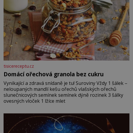
tisicereceptu.cz
Domácí ořechová granola bez cukru
Vynikající a zdravá snídaně je tu! Suroviny Vždy 1 šálek –
neloupaných mandlí kešu ořechů vlašských ořechů
slunečnicových semínek semínek dýně rozinek 3 šálky
ovesných vloček 1 lžíce mlet