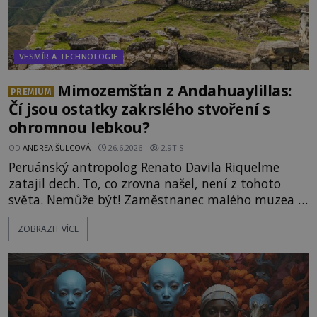
VESMÍR A TECHNOLOGIE
Mimozemšťan z Andahuaylillas:
PREMIUM
Čí jsou ostatky zakrslého stvoření s
ohromnou lebkou?
OD
ANDREA ŠULCOVÁ
26.6.2026
2.9TIS
Peruánský antropolog Renato Davila Riquelme
zatajil dech. To, co zrovna našel, není z tohoto
světa. Nemůže být! Zaměstnanec malého muzea v
peruánském městečku Andahuaylillas nedaleko
ZOBRAZIT VÍCE
legendárního Cuzca pomalu sestupuje z posvátné
hory Apu a přemýšlí, jak s touto zprávou naloží.
Právě nalezl ostatky dvou mimozemšťanů! Vědci
nad nálezem kroutí hlavou. Už na