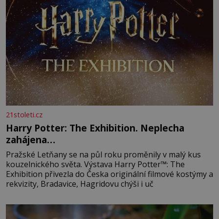
21stoleti.cz
Harry Potter: The Exhibition. Neplecha
zahájena…
Pražské Letňany se na půl roku proměnily v malý kus
kouzelnického světa. Výstava Harry Potter™: The
Exhibition přivezla do Česka originální filmové kostýmy a
rekvizity, Bradavice, Hagridovu chýši i uč