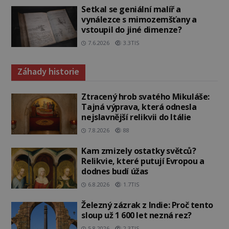
Setkal se geniální malíř a
vynálezce s mimozemšťany a
vstoupil do jiné dimenze?
7.6.2026
3.3TIS
Záhady historie
Ztracený hrob svatého Mikuláše:
Tajná výprava, která odnesla
nejslavnější relikvii do Itálie
7.8.2026
88
Kam zmizely ostatky světců?
Relikvie, které putují Evropou a
dodnes budí úžas
6.8.2026
1.7TIS
Železný zázrak z Indie: Proč tento
sloup už 1 600 let nezná rez?
5.8.2026
2.3TIS