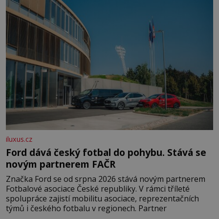
domovinou je prakticky celá Austrálie s výjimkou
pobřežní oblasti.
iluxus.cz
Ford dává český fotbal do pohybu. Stává se
novým partnerem FAČR
Značka Ford se od srpna 2026 stává novým partnerem
Fotbalové asociace České republiky. V rámci tříleté
spolupráce zajistí mobilitu asociace, reprezentačních
týmů i českého fotbalu v regionech. Partner