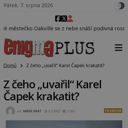
Pátek, 7. srpna 2026
 z nebe snáší podivná rosolovitá látka neznámého p
Domů
Z čeho „uvařil“ Karel Čapek krakatit?
Z čeho „uvařil“ Karel
Čapek krakatit?
PREMIUM
od
MIREK BRÁT
6.1.2022
2.5tis