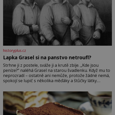
historyplus.cz
Lapka Grasel si na panstvo netroufl?
Strhne ji z postele, sváže ji a krutě zbije. „Kde jsou
peníze?“ naléhá Grasel na starou švadlenku. Když mu to
neprozradí – ostatně ani nemůže, protože žádné nemá,
spokojí se lupič s několika měďáky a štůčky látky.
Zraněná žena pár dní nato umírá. Je to muž nebývale
krutý. Jeho činy budí hrůzu ještě dlouho po jeho smrti