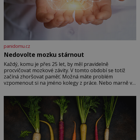
panidomu.cz
Nedovolte mozku stárnout
Každý, komu je přes 25 let, by měl pravidelně
procvičovat mozkové závity. V tomto období se totiž
začíná zhoršovat paměť. Možná máte problém
vzpomenout si na jméno kolegy z práce. Nebo marně v
paměti lovíte název knížky, kterou jste nedávno přečetli.
Je to opravdu tak, s věkem jako kdyby se paměť
rozhodla stávkovat. Cvičte