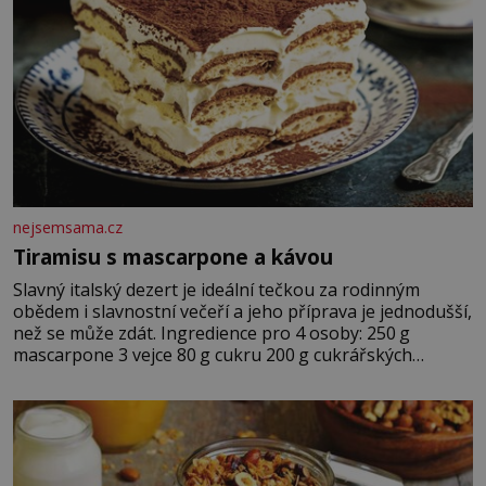
nejsemsama.cz
Tiramisu s mascarpone a kávou
Slavný italský dezert je ideální tečkou za rodinným
obědem i slavnostní večeří a jeho příprava je jednodušší,
než se může zdát. Ingredience pro 4 osoby: 250 g
mascarpone 3 vejce 80 g cukru 200 g cukrářských
piškotů 250 ml silné kávy 2 lžíce amaretta kakao na
posypání Postup: Oddělte žloutky od bílků. Žloutky
vyšlehejte s cukrem do světlé pěny a postupně do nich
vmíchejte mascarpone, aby vznikl hladký