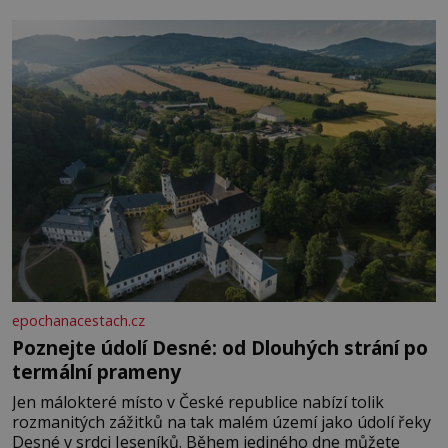
epochanacestach.cz
Poznejte údolí Desné: od Dlouhých strání po
termální prameny
Jen málokteré místo v České republice nabízí tolik
rozmanitých zážitků na tak malém území jako údolí řeky
Desné v srdci Jeseníků. Během jediného dne můžete