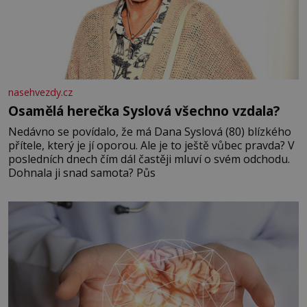
nasehvezdy.cz
Osamělá herečka Syslová všechno vzdala?
Nedávno se povídalo, že má Dana Syslová (80) blízkého
přítele, který je jí oporou. Ale je to ještě vůbec pravda? V
posledních dnech čím dál častěji mluví o svém odchodu.
Dohnala ji snad samota? Půs