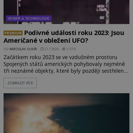
VESMÍR A TECHNOLOGIE
Podivné události roku 2023: Jsou
PREMIUM
Američané v obležení UFO?
OD
MIROSLAV OLIVÍK
27.7.2026
3.5TIS
Začátkem roku 2023 se ve vzdušném prostoru
Spojených států amerických pohybovaly nejméně
tři neznámé objekty, které byly později sestřeleny.
Do dnešních dnů nebyly trosky těchto létajících
ZOBRAZIT VÍCE
těles objeveny. Je možné, že šlo o nějaké nové
armádní výzkumné technologie? Nebo snad byly
mimozemského původu? Dne 4. února roku 2023
vydává