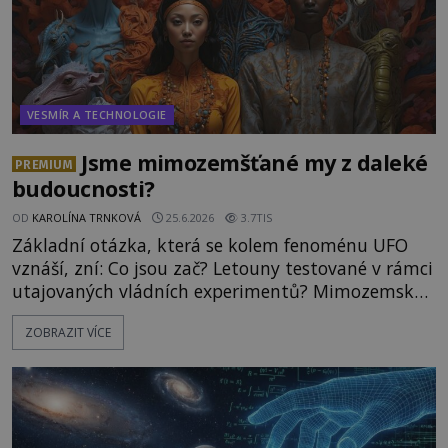
VESMÍR A TECHNOLOGIE
Jsme mimozemšťané my z daleké
PREMIUM
budoucnosti?
OD
KAROLÍNA TRNKOVÁ
25.6.2026
3.7TIS
Základní otázka, která se kolem fenoménu UFO
vznáší, zní: Co jsou zač? Letouny testované v rámci
utajovaných vládních experimentů? Mimozemské
vesmírné lodě plnící na Zemi nám neznámý úkol?
ZOBRAZIT VÍCE
Skokani mezi dimenzemi, putující po mostech
skrze reality do paralelních světů? O všech těchto
možnostech již desítky let vzrušeně diskutují
vědci, ufologo