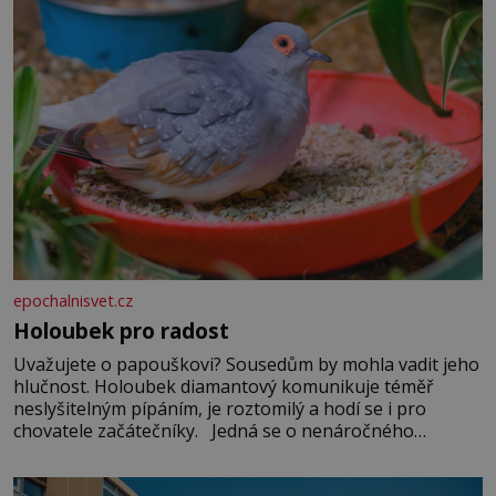
epochalnisvet.cz
Holoubek pro radost
Uvažujete o papouškovi? Sousedům by mohla vadit jeho
hlučnost. Holoubek diamantový komunikuje téměř
neslyšitelným pípáním, je roztomilý a hodí se i pro
chovatele začátečníky. Jedná se o nenáročného
klidného ptáčka, který většinu dne jen posedává. Hodně
času tráví na zemi, kde sbírá zbytky semínek Jeho