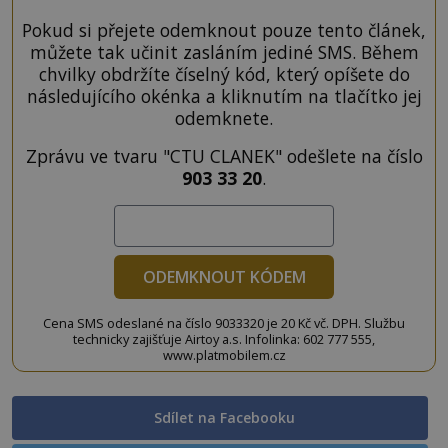
Pokud si přejete odemknout pouze tento článek,
můžete tak učinit zasláním jediné SMS. Během
chvilky obdržíte číselný kód, který opíšete do
následujícího okénka a kliknutím na tlačítko jej
odemknete.
Zprávu ve tvaru "CTU CLANEK" odešlete na číslo
903 33 20
.
ODEMKNOUT KÓDEM
Cena SMS odeslané na číslo 9033320 je 20 Kč vč. DPH. Službu
technicky zajišťuje Airtoy a.s. Infolinka: 602 777 555,
www.platmobilem.cz
Sdílet na Facebooku