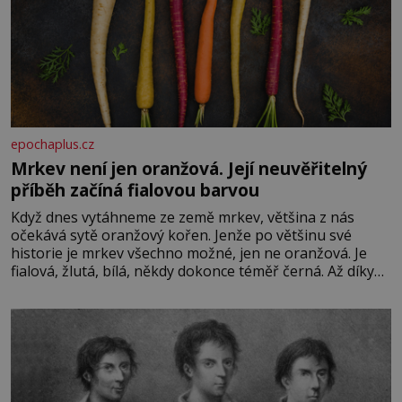
epochaplus.cz
Mrkev není jen oranžová. Její neuvěřitelný
příběh začíná fialovou barvou
Když dnes vytáhneme ze země mrkev, většina z nás
očekává sytě oranžový kořen. Jenže po většinu své
historie je mrkev všechno možné, jen ne oranžová. Je
fialová, žlutá, bílá, někdy dokonce téměř černá. Až díky
stovkám let pečlivého šlechtění se z ní stává zelenina,
bez které si českou zahradu ani nedokážeme představit.
Její příběh je