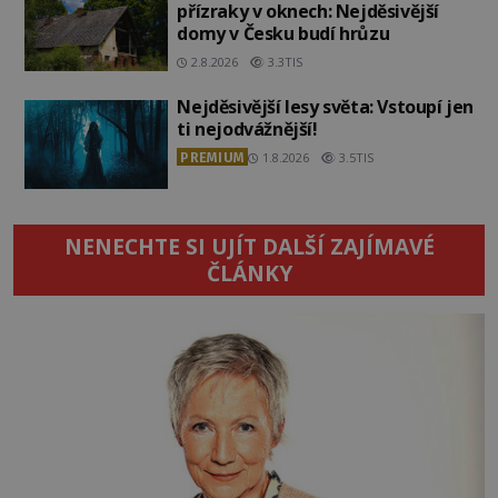
přízraky v oknech: Nejděsivější
domy v Česku budí hrůzu
2.8.2026
3.3TIS
Nejděsivější lesy světa: Vstoupí jen
ti nejodvážnější!
PREMIUM
1.8.2026
3.5TIS
NENECHTE SI UJÍT DALŠÍ ZAJÍMAVÉ
ČLÁNKY