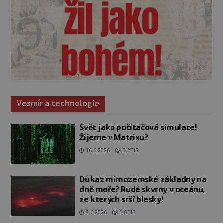
Vesmír a technologie
Svět jako počítačová simulace!
Žijeme v Matrixu?
16.6.2026
3.2TIS
Důkaz mimozemské základny na
dně moře? Rudé skvrny v oceánu,
ze kterých srší blesky!
8.6.2026
3.0TIS