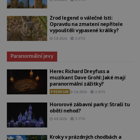
Zrod legend o válečné lsti:
Opravdu na zmatení nepřítele
vypouštěli vypasené králíky?
3.8.2026
3.3TIS
Paranormální jevy
Herec Richard Dreyfuss a
muzikant Dave Grohl: Jaké mají
paranormální zážitky?
PREMIUM
5.8.2026
2.4TIS
Hororové zábavní parky: Straší tu
oběti nehod?
4.8.2026
3.1TIS
Kroky v prázdných chodbách a