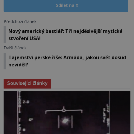
Sdílet na X
Předchozí článek
Nový americký bestiář: Tři nejděsivější mytická
stvoření USA!
Další článek
Tajemství perské říše: Armáda, jakou svět dosud
neviděl?
Související články