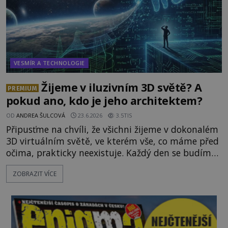
VESMÍR A TECHNOLOGIE
Žijeme v iluzivním 3D světě? A
PREMIUM
pokud ano, kdo je jeho architektem?
OD
ANDREA ŠULCOVÁ
23.6.2026
3.5TIS
Připusťme na chvíli, že všichni žijeme v dokonalém
3D virtuálním světě, ve kterém vše, co máme před
očima, prakticky neexistuje. Každý den se budíme
do počítačové simulace, která je do určité míry k
ZOBRAZIT VÍCE
nerozeznání od skutečného světa. Tato
představa může znít jako námět sci-fi filmu, ve
skutečnosti však jde o seriózní filozofickou hypoté