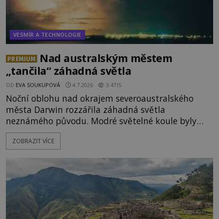
VESMÍR A TECHNOLOGIE
Nad australským městem
PREMIUM
„tančila“ záhadná světla
OD
EVA SOUKUPOVÁ
4.7.2026
3.4TIS
Noční oblohu nad okrajem severoaustralského
města Darwin rozzářila záhadná světla
neznámého původu. Modré světelné koule byly
viditelné nejméně dvacet minut, během nichž se
ZOBRAZIT VÍCE
opakovaně objevovaly a zase mizely. Svědek, který
úkaz zachytil na mobilní telefon, se domnívá, že
mohlo jít o návštěvu ze světa duchů. Záhadný
záznam okamžitě rozpoutal deb