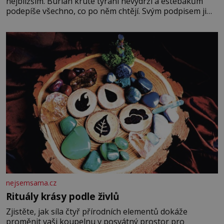
nejbližším. Burian kruté týrání nevydrží a estébákům
podepíše všechno, co po něm chtějí. Svým podpisem jim
potvrdí také to, že na něj během výslechů nikdo nevyvíjel
fyzický ani psychický nátlak. Syn brněnského řezníka
chce být knězem a
nejsemsama.cz
Rituály krásy podle živlů
Zjistěte, jak síla čtyř přírodních elementů dokáže
proměnit vaši koupelnu v posvátný prostor pro