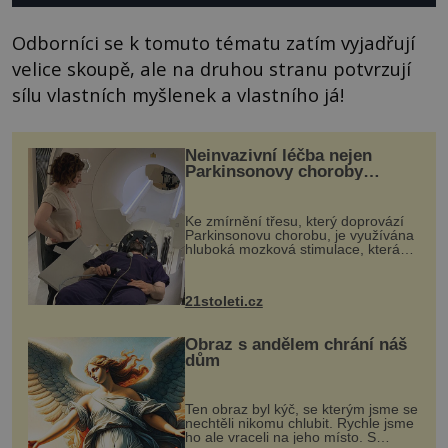
Odborníci se k tomuto tématu zatím vyjadřují
velice skoupě, ale na druhou stranu potvrzují
sílu vlastních myšlenek a vlastního já!
Neinvazivní léčba nejen
Parkinsonovy choroby
pomocí ultrazvukové
„helmy“
Ke zmírnění třesu, který doprovází
Parkinsonovu chorobu, je využívána
hluboká mozková stimulace, která
však vyžaduje vysoce invazivní
zákrok. Ultrazvuk zase není vhodný
k dostatečně přesnému zacílení ...
21stoleti.cz
Obraz s andělem chrání náš
dům
Ten obraz byl kýč, se kterým jsme se
nechtěli nikomu chlubit. Rychle jsme
ho ale vraceli na jeho místo. S