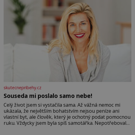
Velkých Losinách nebo v termálním
skutecnepribehy.cz
Souseda mi poslalo samo nebe!
Celý život jsem si vystačila sama. Až vážná nemoc mi
ukázala, že největším bohatstvím nejsou peníze ani
vlastní byt, ale člověk, který je ochotný podat pomocnou
ruku. Vždycky jsem byla spíš samotářka. Nepotřebovala
jsem kolem sebe partu kamarádek ani partnera. Stačily