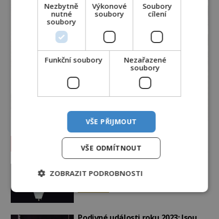
Nezbytně
Výkonové
Soubory
nutné
soubory
cílení
soubory
Funkční soubory
Nezařazené
soubory
VŠE PŘIJMOUT
Vesmír a technologie
VŠE ODMÍTNOUT
Co zachycují tajemné snímky
ZOBRAZIT PODROBNOSTI
Marsu? Je na něm přeci jen voda?
PREMIUM
7.8.2026
2.1TIS
Podivné události roku 2023: Jsou