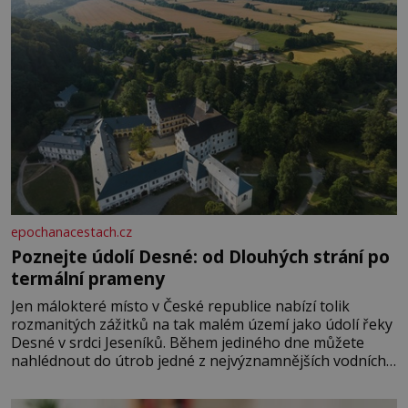
epochanacestach.cz
Poznejte údolí Desné: od Dlouhých strání po
termální prameny
Jen málokteré místo v České republice nabízí tolik
rozmanitých zážitků na tak malém území jako údolí řeky
Desné v srdci Jeseníků. Během jediného dne můžete
nahlédnout do útrob jedné z nejvýznamnějších vodních
elektráren v Evropě, vydat se na horské hřebeny, projet
se na koloběžce a den zakončit poznáváním památek ve