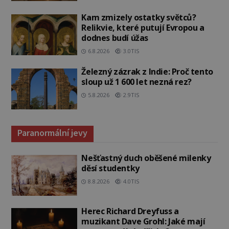
Kam zmizely ostatky světců?
Relikvie, které putují Evropou a
dodnes budí úžas
6.8.2026
3.0TIS
Železný zázrak z Indie: Proč tento
sloup už 1 600 let nezná rez?
5.8.2026
2.9TIS
Paranormální jevy
Nešťastný duch oběšené milenky
děsí studentky
8.8.2026
4.0TIS
Herec Richard Dreyfuss a
muzikant Dave Grohl: Jaké mají