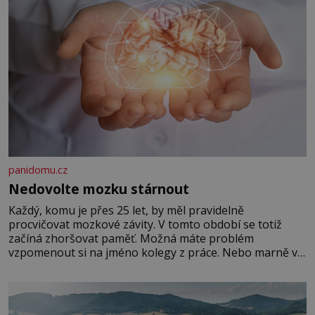
panidomu.cz
Nedovolte mozku stárnout
Každý, komu je přes 25 let, by měl pravidelně
procvičovat mozkové závity. V tomto období se totiž
začíná zhoršovat paměť. Možná máte problém
vzpomenout si na jméno kolegy z práce. Nebo marně v
paměti lovíte název knížky, kterou jste nedávno přečetli.
Je to opravdu tak, s věkem jako kdyby se paměť
rozhodla stávkovat. Cvičte