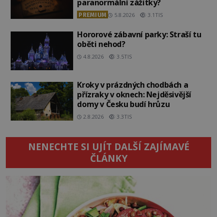
paranormální zážitky?
PREMIUM
5.8.2026
3.1TIS
Hororové zábavní parky: Straší tu
oběti nehod?
4.8.2026
3.5TIS
Kroky v prázdných chodbách a
přízraky v oknech: Nejděsivější
domy v Česku budí hrůzu
2.8.2026
3.3TIS
NENECHTE SI UJÍT DALŠÍ ZAJÍMAVÉ
ČLÁNKY