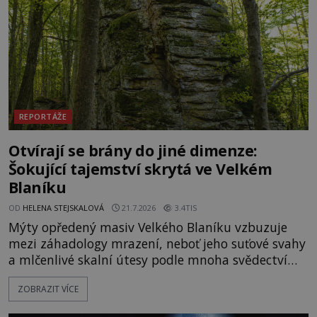
temných útrobách střeží monumentální
REPORTÁŽE
Otvírají se brány do jiné dimenze:
Šokující tajemství skrytá ve Velkém
Blaníku
OD
HELENA STEJSKALOVÁ
21.7.2026
3.4TIS
Mýty opředený masiv Velkého Blaníku vzbuzuje
mezi záhadology mrazení, neboť jeho suťové svahy
a mlčenlivé skalní útesy podle mnoha svědectví
fungují jako anomální zóny, kde selhává lidské
ZOBRAZIT VÍCE
vnímání času i prostoru. Geologické anomálie hory
nenechávají nikoho chladným a esoterici i