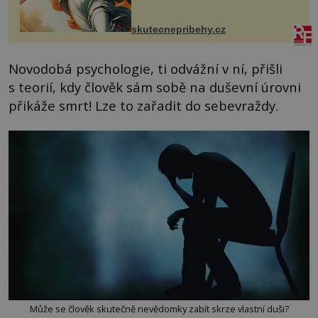
manželem Vaškem jsme si pořídili
chaloupku, takový domek na severu
Čech, kde jsme si naplánova...
skutecnepribehy.cz
Novodobá psychologie, ti odvážní v ní, přišli
s teorií, kdy člověk sám sobě na duševní úrovni
přikáže smrt! Lze to zařadit do sebevraždy.
Může se člověk skutečně nevědomky zabít skrze vlastní duši?