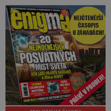
nářek mrtvých. A záhadologové tvrdí, že zdejší
temná minulost mohla zanechat něco, co se
dodnes nepodařilo vysvětlit. Kamenný hrad stojí v
horách Salcburska u