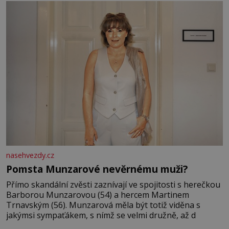
mi knihy, práce a hlavně klid. Hned po studiích jsem
odešla z rodného města,
nasehvezdy.cz
Pomsta Munzarové nevěrnému muži?
Přímo skandální zvěsti zaznívají ve spojitosti s herečkou
Barborou Munzarovou (54) a hercem Martinem
Trnavským (56). Munzarová měla být totiž viděna s
jakýmsi sympaťákem, s nímž se velmi družně, až d