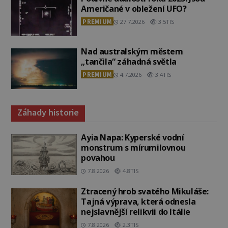
Američané v obležení UFO?
PREMIUM
27.7.2026
3.5TIS
Nad australským městem
„tančila“ záhadná světla
PREMIUM
4.7.2026
3.4TIS
Záhady historie
Ayia Napa: Kyperské vodní
monstrum s mírumilovnou
povahou
7.8.2026
4.8TIS
Ztracený hrob svatého Mikuláše:
Tajná výprava, která odnesla
nejslavnější relikvii do Itálie
7.8.2026
2.3TIS