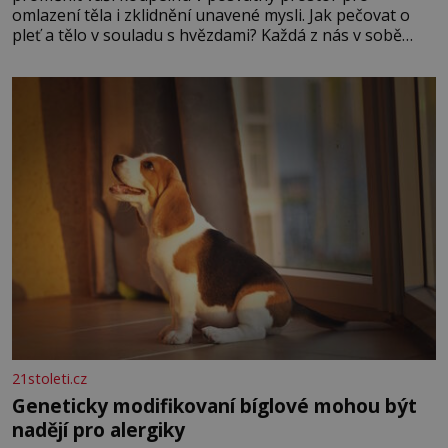
omlazení těla i zklidnění unavené mysli. Jak pečovat o
pleť a tělo v souladu s hvězdami? Každá z nás v sobě
nese otisk vesmíru, který se projevuje nejen v naší
povaze, ale i v potřebách naší pokožky. Ohnivá znamení
Ženy narozené ve znamení Berana, Lva a Střelce v sobě
nesou žár, odvahu a neutuchající elán. Vaše
21stoleti.cz
Geneticky modifikovaní bíglové mohou být
nadějí pro alergiky