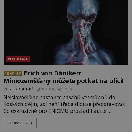
badatelé zde odkrývají indicie, které propojují
prastaré pohanské kulty, keltské svatyně a zprávy
o lidech, kteří v
REPORTÁŽE
Erich von Däniken:
PREMIUM
Mimozemšťany můžete potkat na ulici!
OD
PETR KOUTSKÝ
18.7.2026
3.4TIS
Nejslavnějšího zastánce zásahů vesmířanů do
lidských dějin, asi není třeba dlouze představovat.
Co exkluzivně pro ENIGMU prozradil autor
Vzpomínek na budoucnost, švýcarský badatel
ZOBRAZIT VÍCE
Erich von Däniken? Orbitální stanice Viking 1
přelétá na oběžné dráze nad rudou planetou. Když