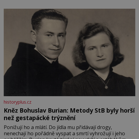
potřeby dítěte. Pro nejmenší je klíčová jednoduchost,
měkkost a bezpečí, proto by pokoj miminka měl působit
především klidně a útulně. Předškolní věk je
historyplus.cz
Kněz Bohuslav Burian: Metody StB byly horší
než gestapácké trýznění
Ponižují ho a mlátí. Do jídla mu přidávají drogy,
nenechají ho pořádně vyspat a smrtí vyhrožují i jeho