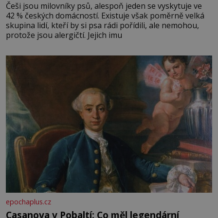
Češi jsou milovníky psů, alespoň jeden se vyskytuje ve
42 % českých domácností. Existuje však poměrně velká
skupina lidí, kteří by si psa rádi pořídili, ale nemohou,
protože jsou alergičtí. Jejich imu
epochaplus.cz
Casanova v Pobaltí: Co měl legendární