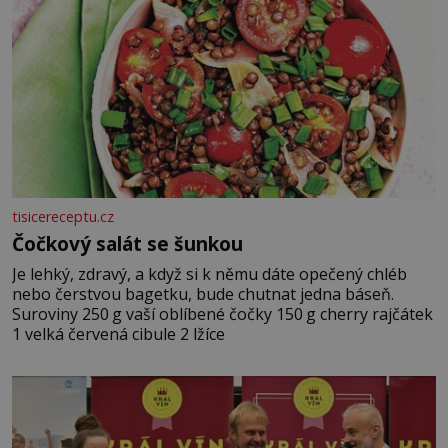
tisicereceptu.cz
Čočkový salát se šunkou
Je lehký, zdravý, a když si k němu dáte opečený chléb
nebo čerstvou bagetku, bude chutnat jedna báseň.
Suroviny 250 g vaší oblíbené čočky 150 g cherry rajčátek
1 velká červená cibule 2 lžíce