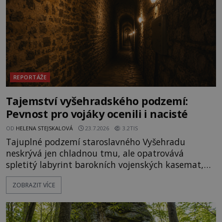
REPORTÁŽE
Tajemství vyšehradského podzemí:
Pevnost pro vojáky ocenili i nacisté
OD
HELENA STEJSKALOVÁ
23.7.2026
3.2TIS
Tajuplné podzemí staroslavného Vyšehradu
neskrývá jen chladnou tmu, ale opatrovává
spletitý labyrint barokních vojenských kasemat,
zapomenuté chrámy a vzácné národní poklady.
ZOBRAZIT VÍCE
Hluboko uvnitř mohutné skály nad řekou Vltavou
pulzuje skrytá historie, která se dodnes úspěšně
vyhýbá shonu moderní metropole. Místo, ke
kterému se vážou nejstarší české mýty, ve svých