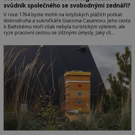
svůdník společného se svobodnými zednáři?
V roce 1764 byste mohli na lotyšských plážích potkat
dobrodruha a sukničkáře Giacoma Casanovu. Jeho cesta
k Baltskému moři však nebyla turistickým výletem, ale
ryze pracovní cestou se zištnými úmysly. Jaký cíl
Casanova sledoval, když se například procházel uličkami
lotyšské Rigy? Casanova v Pobaltí kontaktoval tamní
zednářské lóže. Nebyl v této oblasti žádným nováčkem,
protože do zednářské