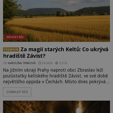
REPORTÁŽE
Za magií starých Keltů: Co ukrývá
PREMIUM
hradiště Závist?
OD
KAROLÍNA TRNKOVÁ
3.8.2026
3.2TIS
Na jižním okraji Prahy naproti obci Zbraslav leží
pozůstatky keltského hradiště Závist, ve své době
největšího oppida v Čechách. Místo dnes pokrývá
les, zbytky po kdysi monumentálním hradišti jsou
ZOBRAZIT VÍCE
ale v terénu patrné stále. Co dalšího tu po Keltech
zůstalo? Prozkoumejte to spolu s ENIGMOU! Na
vrch Hr