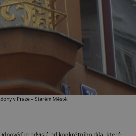
dony v Praze – Starém Městě.
dpověď je odvislá od konkrétního díla, které