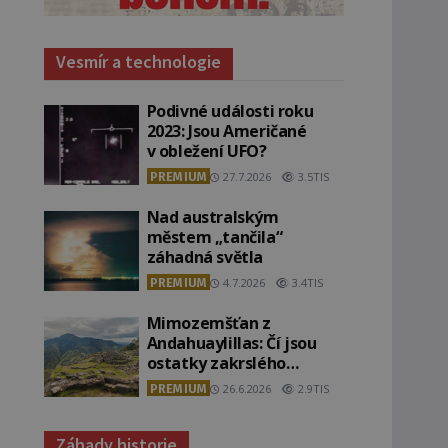
Vesmír a technologie
Podivné události roku
2023: Jsou Američané
v obležení UFO?
PREMIUM
27.7.2026
3.5TIS
Nad australským
městem „tančila“
záhadná světla
PREMIUM
4.7.2026
3.4TIS
Mimozemšťan z
Andahuaylillas: Čí jsou
ostatky zakrslého
stvoření s ohromnou
PREMIUM
26.6.2026
2.9TIS
lebkou?
Záhady historie