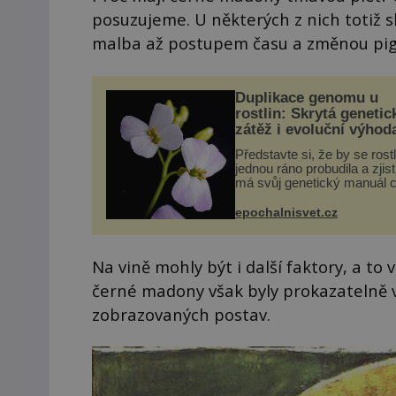
posuzujeme. U některých z nich totiž s
malba až postupem času a změnou pig
Duplikace genomu u
rostlin: Skrytá genetic
zátěž i evoluční výhod
Představte si, že by se rost
jednou ráno probudila a zjist
má svůj genetický manuál c
dvakrát. Přesně to se obča
přírodě stane – a podle nov
epochalnisvet.cz
výzkumu to může být pro d
vstupenka...
Na vině mohly být i další faktory, a to
černé madony však byly prokazatelně v
zobrazovaných postav.