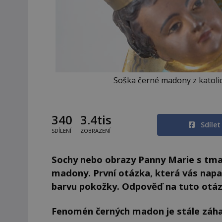
Soška černé madony z katol
340
3.4tis
Sdíle
SDÍLENÍ
ZOBRAZENÍ
Sochy nebo obrazy Panny Marie s tma
madony. První otázka, která vás nap
barvu pokožky. Odpověď na tuto otáz
Fenomén černých madon je stále záha