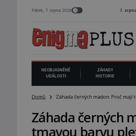
Pátek, 7. srpna 2026
7. srpna 1994
: Na americké
NEOBJASNĚNÉ
ZÁHADY
UDÁLOSTI
HISTORIE
Domů
Záhada černých madon: Proč mají t
Záhada černých m
tmavou barvu plet