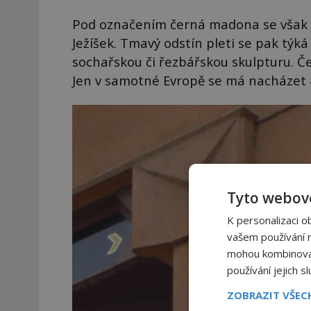
Pod označením černá madona se však vě
Ježíšek. Tmavý odstín pleti se pak týk
sochařskou či řezbářskou skulpturu. Če
Jen v samotné Evropě se má nacházet
Tyto webové
K personalizaci o
vašem používání na
mohou kombinovat 
používání jejich s
ZOBRAZIT VŠE