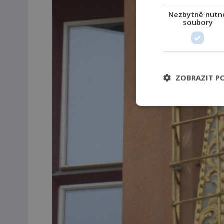
Nezbytně nutn
soubory
ZOBRAZIT P