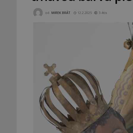
od
MIREK BRÁT
12.2.2025
3.4tis