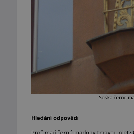
Soška černé ma
Hledání odpovědi
Proč mají černé madony tmavou pleť? O