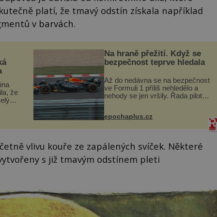
kutečně platí, že tmavý odstín získala například
mentů v barvách.
Na hraně přežití. Když se
ká
bezpečnost teprve hledala
a
Až do nedávna se na bezpečnost
lina
ve Formuli 1 příliš nehledělo a
ila, že
nehody se jen vršily. Řada pilotů
elý
to poznala na vlastní kůži, často
s v
s trvalými následky nebo bohužel
ého
epochaplus.cz
i ztrátou života. Dnes
ruhy
nepochopiteln...
 včetně vlivu kouře ze zapálených svíček. Některé
ytvořeny s již tmavým odstínem pleti