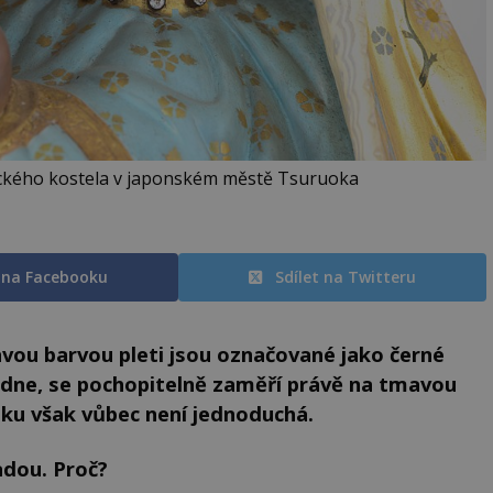
ického kostela v japonském městě Tsuruoka
t na Facebooku
Sdílet na Twitteru
vou barvou pleti jsou označované jako černé
adne, se pochopitelně zaměří právě na tmavou
ku však vůbec není jednoduchá.
dou. Proč?