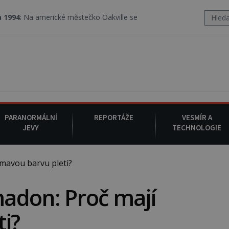
 městečko Oakville se z nebe snáší podivná rosolovitá látka nezn
PARANORMÁLNÍ
REPORTÁŽE
VESMÍR A
JEVY
TECHNOLOGIE
mavou barvu pleti?
adon: Proč mají
i?