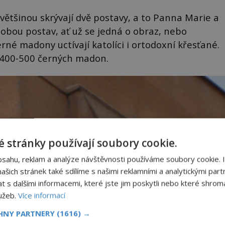
tšinou skrývají dvě postavy, a to Panna Marie a
á obou postav, ať už se jedná o obraz, nebo
rné madony uctívají katolíci i ortodoxní křesťané.
 400-500 černých madon.
 stránky používají soubory cookie.
bsahu, reklam a analýze návštěvnosti používáme soubory cookie. 
šich stránek také sdílíme s našimi reklamními a analytickými partn
s dalšími informacemi, které jste jim poskytli nebo které shromá
lužeb.
Více informací
CHNY PARTNERY
(1616) →