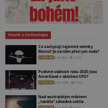
Vesmír a technologie
Co zachycují tajemné snímky
Marsu? Je na něm přeci jen voda?
PREMIUM
7.8.2026
2.1TIS
Podivné události roku 2023: Jsou
Američané v obležení UFO?
PREMIUM
27.7.2026
3.5TIS
Nad australským městem
„tančila“ záhadná světla
PREMIUM
4.7.2026
3.4TIS