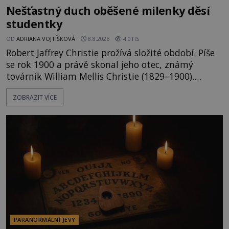
Nešťastný duch oběšené milenky děsí
studentky
OD
ADRIANA VOJTÍŠKOVÁ
8.8.2026
4.0TIS
Robert Jaffrey Christie prožívá složité období. Píše
se rok 1900 a právě skonal jeho otec, známý
továrník William Mellis Christie (1829–1900).
Smutná událost je ale doprovázena ohromným
ZOBRAZIT VÍCE
dědictvím... Robertu připadne rodinné sídlo v
Torontu. Takový majetek skýtá řadu výhod, avšak
ta, na niž přijde Robert, by jen tak někoho
nenapadla. N
PARANORMÁLNÍ JEVY