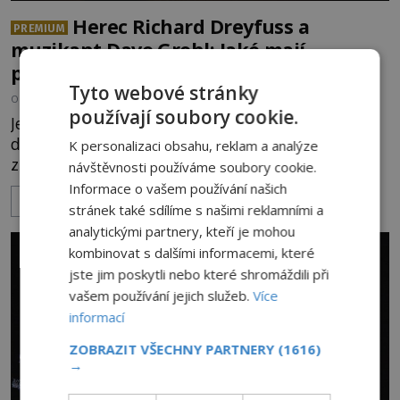
Herec Richard Dreyfuss a
PREMIUM
muzikant Dave Grohl: Jaké mají
paranormální zážitky?
Tyto webové stránky
OD
ANDREA ŠULCOVÁ
5.8.2026
3.1TIS
používají soubory cookie.
Je to jízda s větrem o závod. V roce 1982 americký
drogově závislý herec Richard Dreyfuss (*1947)
K personalizaci obsahu, reklam a analýze
ztratí poslední zbytky sebezáchovy a prohání se
návštěvnosti používáme soubory cookie.
po silnicích ve svém mercedesu jako utržený ze
Informace o vašem používání našich
ZOBRAZIT VÍCE
řetězu. Vše vyvrcholí katastrofou, když to Dreyfuss
stránek také sdílíme s našimi reklamními a
napálí v plné rychlosti do stromu! Policie ve vraku
analytickými partnery, kteří je mohou
následně nalezne schovaný kokain. Tímto
kombinovat s dalšími informacemi, které
momentem se slavnému
jste jim poskytli nebo které shromáždili při
vašem používání jejich služeb.
Více
informací
ZOBRAZIT VŠECHNY PARTNERY
(1616)
→