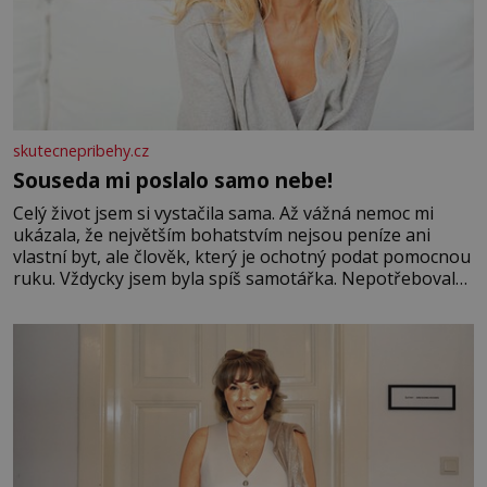
skutecnepribehy.cz
Souseda mi poslalo samo nebe!
Celý život jsem si vystačila sama. Až vážná nemoc mi
ukázala, že největším bohatstvím nejsou peníze ani
vlastní byt, ale člověk, který je ochotný podat pomocnou
ruku. Vždycky jsem byla spíš samotářka. Nepotřebovala
jsem kolem sebe partu kamarádek ani partnera. Stačily
mi knihy, práce a hlavně klid. Hned po studiích jsem
odešla z rodného města,