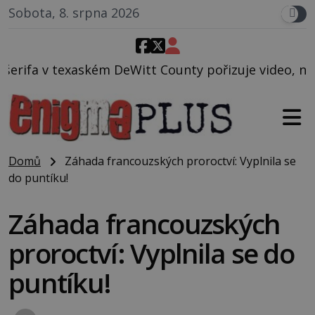
Sobota, 8. srpna 2026
tt County pořizuje video, na kterém před jeho vozem
Domů
Záhada francouzských proroctví: Vyplnila se
do puntíku!
Záhada francouzských
proroctví: Vyplnila se do
puntíku!