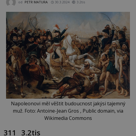
od
PETR MATURA
30.3.2024
3.2tis
Napoleonovi měl věštit budoucnost jakýsi tajemný
muž. Foto: Antoine-Jean Gros , Public domain, via
Wikimedia Commons
311
3.2tis