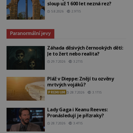
sloup už 1 600 let nezná rez?
5.8.2026
2.9TIS
Paranormální jevy
Záhada děsivých černookých dětí:
Je to žert nebo realita?
29.7.2026
3.2TIS
Pláž v Dieppe: Znějí tu ozvěny
mrtvých vojáků?
PREMIUM
28.7.2026
3.1TIS
Lady Gaga i Keanu Reeves:
Pronásledují je přízraky?
28.7.2026
3.4TIS