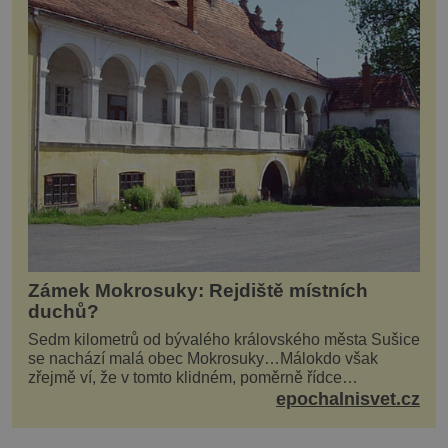
Zámek Mokrosuky: Rejdiště místních
duchů?
Sedm kilometrů od bývalého královského města Sušice
se nachází malá obec Mokrosuky…Málokdo však
zřejmě ví, že v tomto klidném, poměrně řídce
navštěvovaném koutu vesnické Šumavy se nachází
epochalnisvet.cz
několi...