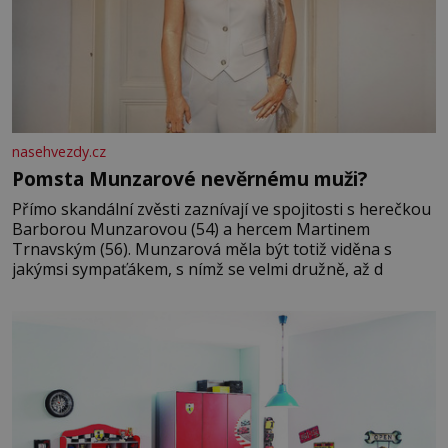
nasehvezdy.cz
Pomsta Munzarové nevěrnému muži?
Přímo skandální zvěsti zaznívají ve spojitosti s herečkou
Barborou Munzarovou (54) a hercem Martinem
Trnavským (56). Munzarová měla být totiž viděna s
jakýmsi sympaťákem, s nímž se velmi družně, až d