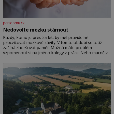
panidomu.cz
Nedovolte mozku stárnout
Každý, komu je přes 25 let, by měl pravidelně
procvičovat mozkové závity. V tomto období se totiž
začíná zhoršovat paměť. Možná máte problém
vzpomenout si na jméno kolegy z práce. Nebo marně v
paměti lovíte název knížky, kterou jste nedávno přečetli.
Je to opravdu tak, s věkem jako kdyby se paměť
rozhodla stávkovat. Cvičte