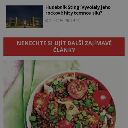
Hudebník Sting: Vyvolaly jeho
rockové hity temnou sílu?
23.7.2026
3.4TIS
NENECHTE SI UJÍT DALŠÍ ZAJÍMAVÉ
ČLÁNKY