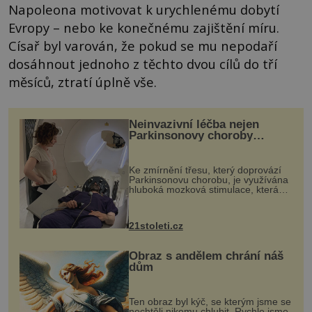
Napoleona motivovat k urychlenému dobytí
Evropy – nebo ke konečnému zajištění míru.
Císař byl varován, že pokud se mu nepodaří
dosáhnout jednoho z těchto dvou cílů do tří
měsíců, ztratí úplně vše.
Neinvazivní léčba nejen
Parkinsonovy choroby
pomocí ultrazvukové
„helmy“
Ke zmírnění třesu, který doprovází
Parkinsonovu chorobu, je využívána
hluboká mozková stimulace, která
však vyžaduje vysoce invazivní
zákrok. Ultrazvuk zase není vhodný
k dostatečně přesnému zacílení ...
21stoleti.cz
Obraz s andělem chrání náš
dům
Ten obraz byl kýč, se kterým jsme se
nechtěli nikomu chlubit. Rychle jsme