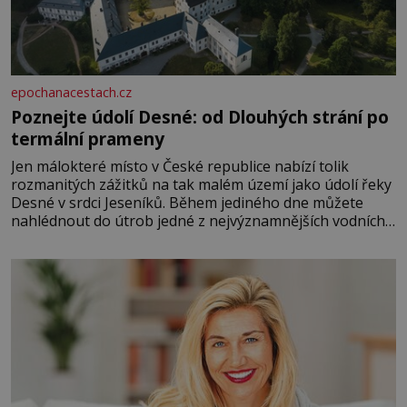
epochanacestach.cz
Poznejte údolí Desné: od Dlouhých strání po
termální prameny
Jen málokteré místo v České republice nabízí tolik
rozmanitých zážitků na tak malém území jako údolí řeky
Desné v srdci Jeseníků. Během jediného dne můžete
nahlédnout do útrob jedné z nejvýznamnějších vodních
elektráren v Evropě, vydat se na horské hřebeny, projet
se na koloběžce a den zakončit poznáváním památek ve
Velkých Losinách nebo v termálním