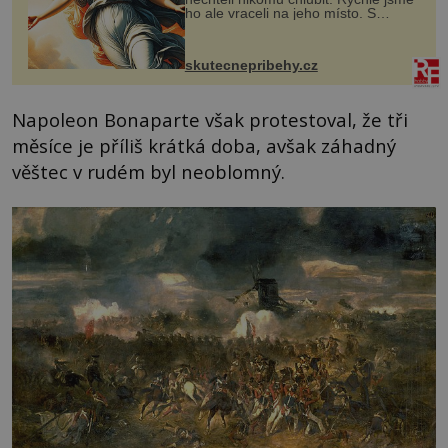
ho ale vraceli na jeho místo. S
manželem Vaškem jsme si pořídili
chaloupku, takový domek na severu
Čech, kde jsme si naplánova...
skutecnepribehy.cz
Napoleon Bonaparte však protestoval, že tři
měsíce je příliš krátká doba, avšak záhadný
věštec v rudém byl neoblomný.