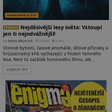
PARANORMÁLNÍ JEVY
Nejděsivější lesy světa: Vstoupí
PREMIUM
jen ti nejodvážnější!
OD
RADKA SÁBLIKOVÁ
1.8.2026
3.5TIS
Stínové bytosti, časové anomálie, děsivé přízraky a
hrůzostrašný křik vycházející z hlubin temného
lesa. Není to začátek hororového filmu, ale
události, které popisují návštěvníci lesů, které jsou
ZOBRAZIT VÍCE
označovány jako nejděsivější na světě. Lidé bydlící
v jejich blízkosti se jim i za bílého dne obloukem
vyhýbají! Už jste o těchto lesích slyšeli? A odvážili
byste se je navštívit? [gallery ids="17