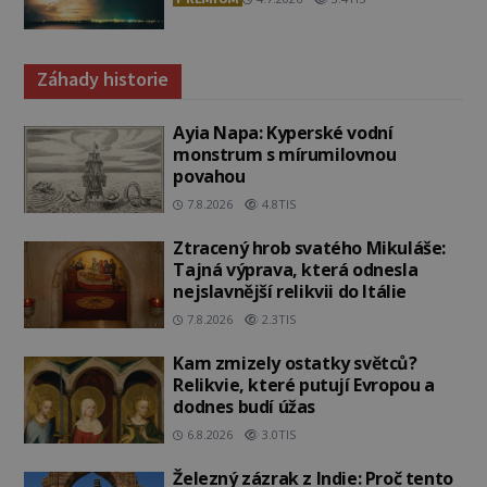
Záhady historie
Ayia Napa: Kyperské vodní
monstrum s mírumilovnou
povahou
7.8.2026
4.8TIS
Ztracený hrob svatého Mikuláše:
Tajná výprava, která odnesla
nejslavnější relikvii do Itálie
7.8.2026
2.3TIS
Kam zmizely ostatky světců?
Relikvie, které putují Evropou a
dodnes budí úžas
6.8.2026
3.0TIS
Železný zázrak z Indie: Proč tento