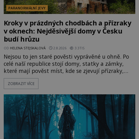
PARANORMÁLNÍ JEVY
Kroky v prázdných chodbách a přízraky
v oknech: Nejděsivější domy v Česku
budí hrůzu
OD
HELENA STEJSKALOVÁ
2.8.2026
3.3TIS
Nejsou to jen staré pověsti vyprávěné u ohně. Po
celé naší republice stojí domy, statky a zámky,
které mají pověst míst, kde se zjevují přízraky,
ozývají nevysvětlitelné zvuky nebo se dějí podivné
ZOBRAZIT VÍCE
jevy. Zatímco historici většinou hledají racionální
vysvětlení, záhadologové upozorňují, že některé
lokality vykazují nápadně podobná svědectví po
celé generace. A právě tato opakující se svědectví
ud