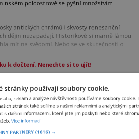
eninském poloostrově se pyšní množstvím
trosky antických chrámů i skvosty renesanční
ých dějin nezapadají. Historikové si marně lámou
mohla mít na svědomí. Nebo se ve skutečnosti o
ku k dočtení. Nenechte si to ujít!
 stránky používají soubory cookie.
dy?
bsahu, reklam a analýze návštěvnosti používáme soubory cookie. 
než tušíme?
šich stránek také sdílíme s našimi reklamními a analytickými partn
s dalšími informacemi, které jste jim poskytli nebo které shromá
esty?
lužeb.
Více informací
d staví skepticky?
CHNY PARTNERY
(1616) →