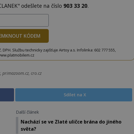
CLANEK" odešlete na číslo
903 33 20
.
EMKNOUT KÓDEM
DPH. Službu technicky zajišťuje Airtoy a.s. Infolinka: 602 777 555,
ww.platmobilem.cz
, primazoom.cz, cro.cz
Sdílet na X
Další článek
Nachází se ve Zlaté uličce brána do jiného
světa?