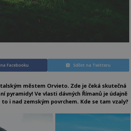
t na Facebooku
Sdílet na Twitteru
italským městem Orvieto. Zde je čeká skutečná
ní pyramidy! Ve vlasti dávných Římanů je údajně
 a to i nad zemským povrchem. Kde se tam vzaly?