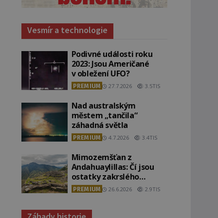
Vesmír a technologie
Podivné události roku
2023: Jsou Američané
v obležení UFO?
PREMIUM
27.7.2026
3.5TIS
Nad australským
městem „tančila“
záhadná světla
PREMIUM
4.7.2026
3.4TIS
Mimozemšťan z
Andahuaylillas: Čí jsou
ostatky zakrslého
stvoření s ohromnou
PREMIUM
26.6.2026
2.9TIS
lebkou?
Záhady historie