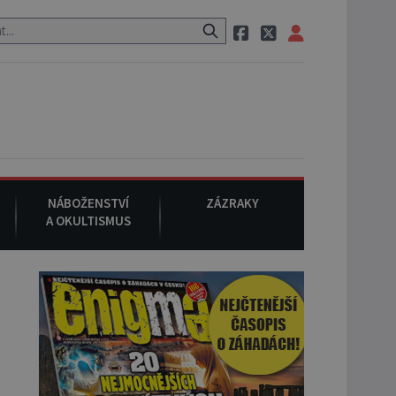
 po cestě utíká zvláštní psovitá šelma, údajně bájná čupakabra.
NÁBOŽENSTVÍ
ZÁZRAKY
A OKULTISMUS