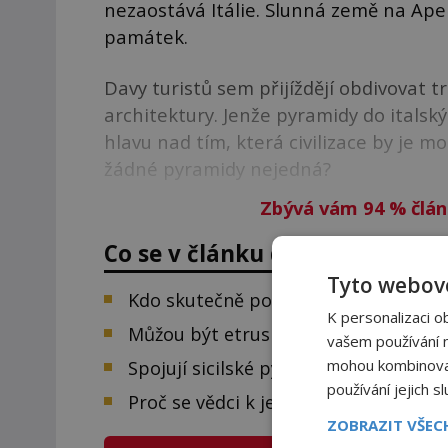
nezaostává Itálie. Slunná země na Ap
památek.
Davy turistů sem přijíždějí obdivovat 
architektury. Jenže pyramidy do italsk
hlavu nad tím, která civilizace by je 
žádné pyramidy nejedná?
Zbývá vám 94
%
člán
Co se v článku dozvíte:
Tyto webové
Kdo skutečně postavil italské pyrami
K personalizaci o
Můžou být etruské pyramidy starší, 
vašem používání na
mohou kombinovat 
Spojují sicilské pyramidy obchodní c
používání jejich s
Proč se vědci k jevu italských pyrami
ZOBRAZIT VŠE