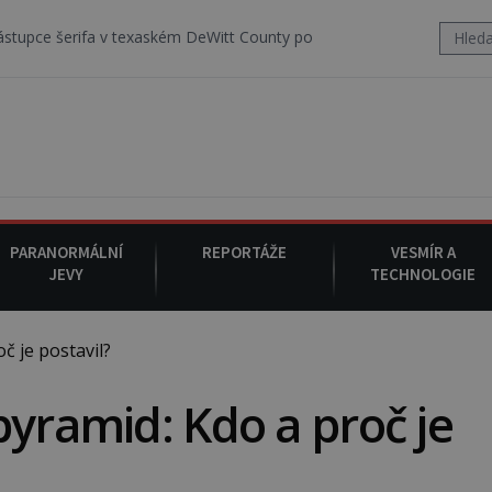
 v texaském DeWitt County pořizuje video, na kterém před jeho vozem
PARANORMÁLNÍ
REPORTÁŽE
VESMÍR A
JEVY
TECHNOLOGIE
č je postavil?
pyramid: Kdo a proč je