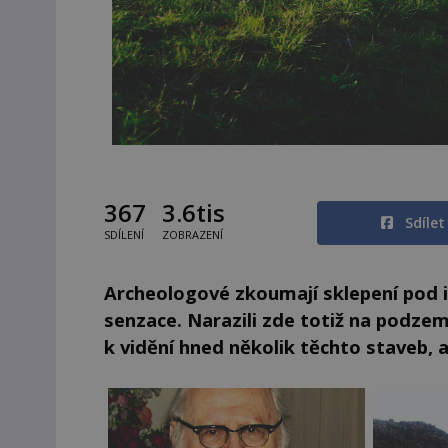
367
3.6tis
Sdíle
SDÍLENÍ
ZOBRAZENÍ
Archeologové zkoumají sklepení pod 
senzace. Narazili zde totiž na podzem
k vidění hned několik těchto staveb,