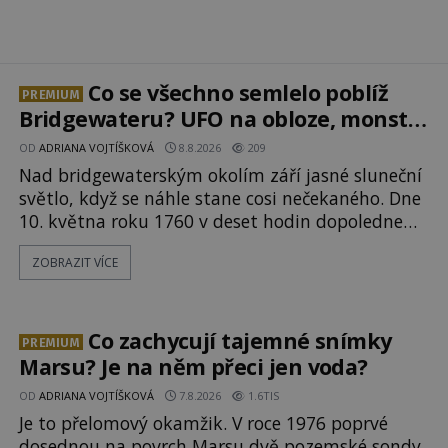
Co se všechno semlelo poblíž
PREMIUM
Bridgewateru? UFO na obloze, monstra
v bažinách!
OD
ADRIANA VOJTÍŠKOVÁ
8.8.2026
209
Nad bridgewaterským okolím září jasné sluneční
světlo, když se náhle stane cosi nečekaného. Dne
10. května roku 1760 v deset hodin dopoledne
zde dojde k vůbec prvnímu historicky
ZOBRAZIT VÍCE
doloženému přeletu UFO. Podle záznamů
vyzařuje takové světlo, že vypadá jako „koule
hořícího ohně“. Jde jen o nějaký optický klam,
nebo se zde skutečně právě vznáší mimozemská
Co zachycují tajemné snímky
PREMIUM
loď
Marsu? Je na něm přeci jen voda?
OD
ADRIANA VOJTÍŠKOVÁ
7.8.2026
1.6TIS
Je to přelomový okamžik. V roce 1976 poprvé
dosednou na povrch Marsu dvě pozemské sondy