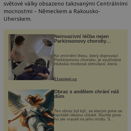
světové války obsazeno takzvanými Centrálními
mocnostmi – Německem a Rakousko-
Uherskem.
Neinvazivní léčba nejen
Parkinsonovy choroby
pomocí ultrazvukové
„helmy“
Ke zmírnění třesu, který doprovází
Parkinsonovu chorobu, je využívána
hluboká mozková stimulace, která
však vyžaduje vysoce invazivní
zákrok. Ultrazvuk zase není vhodný
k dostatečně přesnému zacílení ...
21stoleti.cz
Obraz s andělem chrání náš
dům
Ten obraz byl kýč, se kterým jsme se
nechtěli nikomu chlubit. Rychle jsme
ho ale vraceli na jeho místo. S
manželem Vaškem jsme si pořídili
chaloupku, takový domek na severu