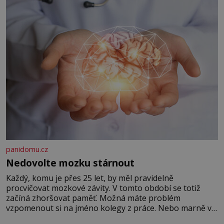
panidomu.cz
Nedovolte mozku stárnout
Každý, komu je přes 25 let, by měl pravidelně
procvičovat mozkové závity. V tomto období se totiž
začíná zhoršovat paměť. Možná máte problém
vzpomenout si na jméno kolegy z práce. Nebo marně v
paměti lovíte název knížky, kterou jste nedávno přečetli.