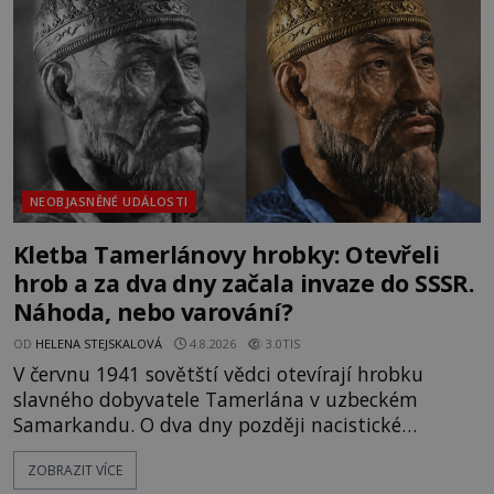
skutečně jistou
NEOBJASNĚNÉ UDÁLOSTI
Kletba Tamerlánovy hrobky: Otevřeli
hrob a za dva dny začala invaze do SSSR.
Náhoda, nebo varování?
OD
HELENA STEJSKALOVÁ
4.8.2026
3.0TIS
V červnu 1941 sovětští vědci otevírají hrobku
slavného dobyvatele Tamerlána v uzbeckém
Samarkandu. O dva dny později nacistické
Německo zahajuje operaci Barbarossa a napadá
ZOBRAZIT VÍCE
Sovětský svaz. Shoda dat je natolik zarážející, že se