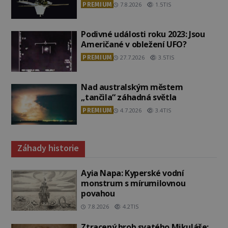
PREMIUM
7.8.2026
1.5TIS
Podivné události roku 2023: Jsou
Američané v obležení UFO?
PREMIUM
27.7.2026
3.5TIS
Nad australským městem
„tančila“ záhadná světla
PREMIUM
4.7.2026
3.4TIS
Záhady historie
Ayia Napa: Kyperské vodní
monstrum s mírumilovnou
povahou
7.8.2026
4.2TIS
Ztracený hrob svatého Mikuláše: