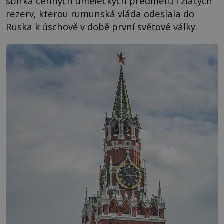
sbírka cenných uměleckých předmětů i zlatých
rezerv, kterou rumunská vláda odeslala do
Ruska k úschově v době první světové války.