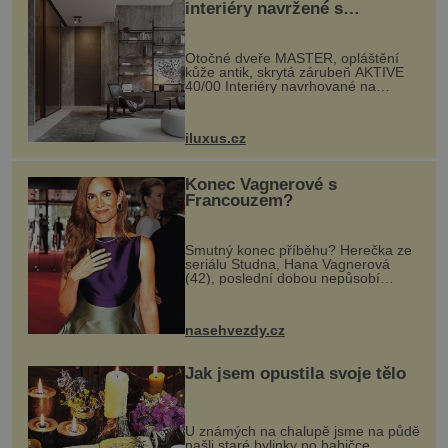
interiéry navržené s
rozumem i vášní!
Otočné dveře MASTER, opláštění
kůže antik, skrytá zárubeň AKTIVE
40/00 Interiéry navrhované na
zakázku často vyžadují atypické
rozměry nejen nábytku, ale i
otvorových prvků. Technické zázemí
iluxus.cz
dnes umož...
Konec Vagnerové s
Francouzem?
Smutný konec příběhu? Herečka ze
seriálu Studna, Hana Vagnerová
(42), poslední dobou nepůsobí
nejšťastněji. Ačkoli časy její anorexie
jsou už dávno pryč a opět se pyšnila
ženskými křivkami, najednou s...
nasehvezdy.cz
Jak jsem opustila svoje tělo
U známých na chalupě jsme na půdě
našli staré bylinky po babičce.