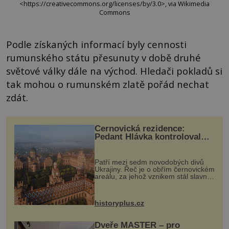
<https://creativecommons.org/licenses/by/3.0>, via Wikimedia
Commons
Podle získaných informací byly cennosti
rumunského státu přesunuty v době druhé
světové války dále na východ. Hledači pokladů si
tak mohou o rumunském zlatě pořád nechat
zdát.
Černovická rezidence:
Pedant Hlávka kontroloval
každou cihlu
Patří mezi sedm novodobých divů
Ukrajiny. Řeč je o obřím černovickém
areálu, za jehož vznikem stál slavný
český architekt Josef Hlávka. Ten si
na něm dal mimořádně záležet. Jeho
stavební plány by při ...
historyplus.cz
Dveře MASTER – pro