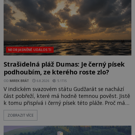
NEOBJASNĚNÉ UDÁLOSTI
Strašidelná pláž Dumas: Je černý písek
podhoubím, ze kterého roste zlo?
OD
MIREK BRÁT
6.8.2026
5.1TIS
V indickém svazovém státu Gudžarát se nachází
část pobřeží, které má hodně temnou pověst. Jistě
k tomu přispívá i černý písek této pláže. Proč má
pláž takové netypické zbarvení? Nakolik jsou
ZOBRAZIT VÍCE
pravdivé historky, že zde došlo k nevysvětlitelným
zmizením turistů? Ti, kteří se nebojí, nás mohou
následovat. Vstupujeme na pláž Dumas ve městě