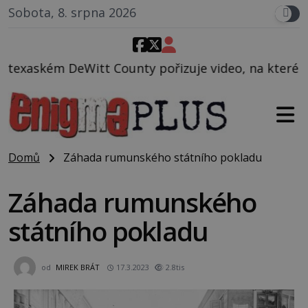
Sobota, 8. srpna 2026
unty pořizuje video, na kterém před jeho vozem po c
Domů
Záhada rumunského státního pokladu
Záhada rumunského
státního pokladu
od
MIREK BRÁT
17.3.2023
2.8tis