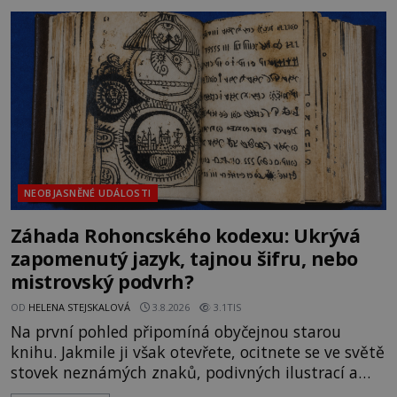
rodí jedna z nejslavnějších „kleteb“ 20. století. Je
na legendě něco pravdy, nebo jde jen o fascinující
souhru okolností? Když antropolog Michail
Gerasimov (1907-1970) a
NEOBJASNĚNÉ UDÁLOSTI
Záhada Rohoncského kodexu: Ukrývá
zapomenutý jazyk, tajnou šifru, nebo
mistrovský podvrh?
OD
HELENA STEJSKALOVÁ
3.8.2026
3.1TIS
Na první pohled připomíná obyčejnou starou
knihu. Jakmile ji však otevřete, ocitnete se ve světě
stovek neznámých znaků, podivných ilustrací a
textu, který už téměř dvě století vzdoruje všem