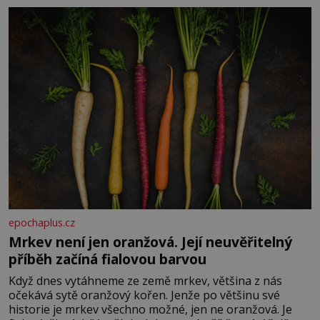
Je to opravdu tak, s věkem jako kdyby se paměť
rozhodla stávkovat. Cvičte
epochaplus.cz
Mrkev není jen oranžová. Její neuvěřitelný
příběh začíná fialovou barvou
Když dnes vytáhneme ze země mrkev, většina z nás
očekává sytě oranžový kořen. Jenže po většinu své
historie je mrkev všechno možné, jen ne oranžová. Je