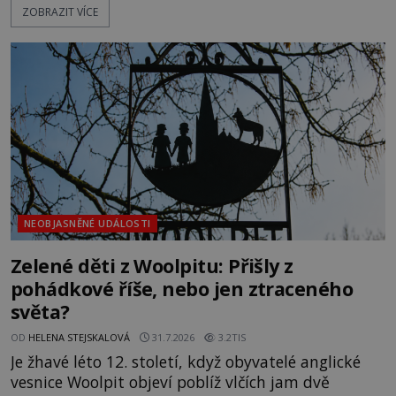
ZOBRAZIT VÍCE
pokusům o rozluštění. Rohoncský kodex patří mezi
největší záhady evropských dějin a dodnes nikdo s
jistotou neví, kdo jej napsal, kdy vznikl ani co
vlastně vypráví. Rohoncský kodex se poprvé
objevuje v roce
NEOBJASNĚNÉ UDÁLOSTI
Zelené děti z Woolpitu: Přišly z
pohádkové říše, nebo jen ztraceného
světa?
OD
HELENA STEJSKALOVÁ
31.7.2026
3.2TIS
Je žhavé léto 12. století, když obyvatelé anglické
vesnice Woolpit objeví poblíž vlčích jam dvě