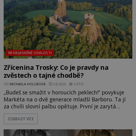
Surat. Gu
NEOBJASNĚNÉ UDÁLOSTI
Zřícenina Trosky: Co je pravdy na
zvěstech o tajné chodbě?
OD
MICHAELA HOLUBOVÁ
5.8.2026
3.0TIS
„Budeš se smažit v horoucích peklech!“ povykuje
Markéta na o dvě generace mladší Barboru. Ta jí
za chvíli slovní palbu opětuje. První je zarytá
katolička, druhá přesvědčená kališnice. A každá z
ZOBRAZIT VÍCE
nich se usídlí na jedné z věží slavného hradu
Trosky. Šlechtic Ota IV. z Bergova (1399–1452) patří
mezi vůdce protihusitského boje. Za manželku má