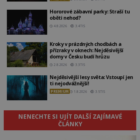
Hororové zábavní parky: Straší tu
oběti nehod?
4.8.2026
3.4TIS
Kroky v prázdných chodbách a
přízraky v oknech: Nejděsivější
domy v Česku budí hrůzu
2.8.2026
3.3TIS
Nejděsivější lesy světa: Vstoupí jen
ti nejodvážnější!
PREMIUM
1.8.2026
3.5TIS
NENECHTE SI UJÍT DALŠÍ ZAJÍMAVÉ
ČLÁNKY