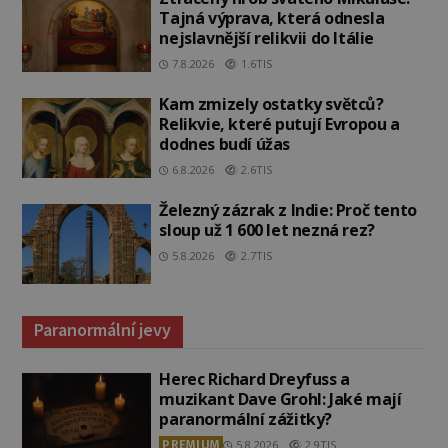
Tajná výprava, která odnesla
nejslavnější relikvii do Itálie
7.8.2026
1.6TIS
Kam zmizely ostatky světců?
Relikvie, které putují Evropou a
dodnes budí úžas
6.8.2026
2.6TIS
Železný zázrak z Indie: Proč tento
sloup už 1 600 let nezná rez?
5.8.2026
2.7TIS
Paranormální jevy
Herec Richard Dreyfuss a
muzikant Dave Grohl: Jaké mají
paranormální zážitky?
PREMIUM
5.8.2026
2.9TIS