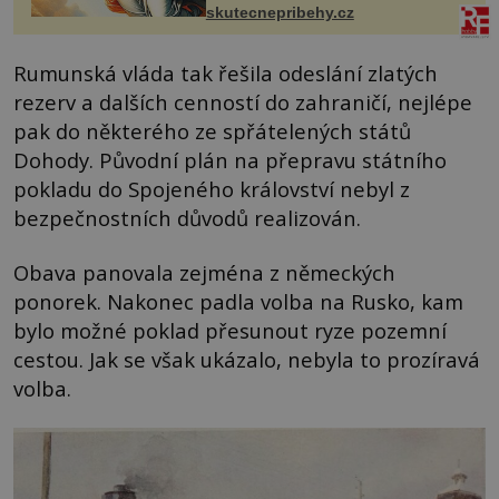
Čech, kde jsme si naplánova...
skutecnepribehy.cz
Rumunská vláda tak řešila odeslání zlatých
rezerv a dalších cenností do zahraničí, nejlépe
pak do některého ze spřátelených států
Dohody. Původní plán na přepravu státního
pokladu do Spojeného království nebyl z
bezpečnostních důvodů realizován.
Obava panovala zejména z německých
ponorek. Nakonec padla volba na Rusko, kam
bylo možné poklad přesunout ryze pozemní
cestou. Jak se však ukázalo, nebyla to prozíravá
volba.