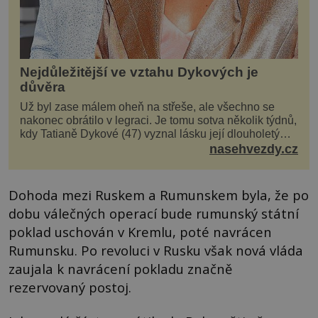
Nejdůležitější ve vztahu Dykových je
důvěra
Už byl zase málem oheň na střeše, ale všechno se
nakonec obrátilo v legraci. Je tomu sotva několik týdnů,
kdy Tatianě Dykové (47) vyznal lásku její dlouholetý
kolega a kamarád. Lidé si hned mysleli, ž...
nasehvezdy.cz
Dohoda mezi Ruskem a Rumunskem byla, že po
dobu válečných operací bude rumunský státní
poklad uschován v Kremlu, poté navrácen
Rumunsku. Po revoluci v Rusku však nová vláda
zaujala k navrácení pokladu značně
rezervovaný postoj.