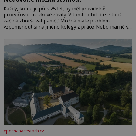
Každý, komu je přes 25 let, by měl pravidelně
procvičovat mozkové závity. V tomto období se totiž
začíná zhoršovat paměť. Možná máte problém
vzpomenout si na jméno kolegy z práce. Nebo marně v
paměti lovíte název knížky, kterou jste nedávno přečetli.
Je to opravdu tak, s věkem jako kdyby se paměť
rozhodla stávkovat. Cvičte
epochanacestach.cz