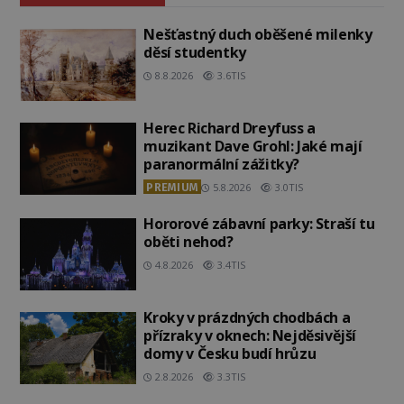
Nešťastný duch oběšené milenky
děsí studentky
8.8.2026
3.6TIS
Herec Richard Dreyfuss a
muzikant Dave Grohl: Jaké mají
paranormální zážitky?
PREMIUM
5.8.2026
3.0TIS
Hororové zábavní parky: Straší tu
oběti nehod?
4.8.2026
3.4TIS
Kroky v prázdných chodbách a
přízraky v oknech: Nejděsivější
domy v Česku budí hrůzu
2.8.2026
3.3TIS