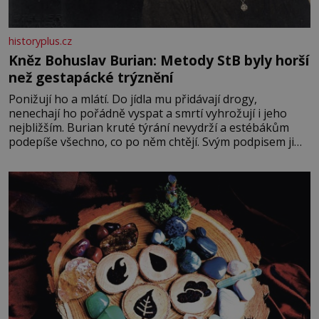
historyplus.cz
Kněz Bohuslav Burian: Metody StB byly horší
než gestapácké trýznění
Ponižují ho a mlátí. Do jídla mu přidávají drogy,
nenechají ho pořádně vyspat a smrtí vyhrožují i jeho
nejbližším. Burian kruté týrání nevydrží a estébákům
podepíše všechno, co po něm chtějí. Svým podpisem jim
potvrdí také to, že na něj během výslechů nikdo nevyvíjel
fyzický ani psychický nátlak. Syn brněnského řezníka
chce být knězem a