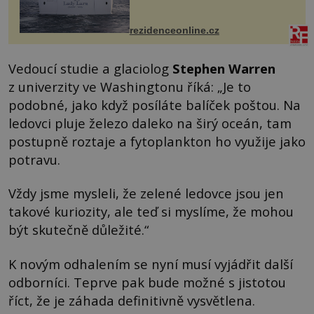
Casa, kterou byly vybaveny její
paluby. Monacký přístav nabízí
každoročn...
rezidenceonline.cz
Vedoucí studie a glaciolog
Stephen Warren
z univerzity ve Washingtonu říká: „Je to
podobné, jako když posíláte balíček poštou. Na
ledovci pluje železo daleko na širý oceán, tam
postupně roztaje a fytoplankton ho využije jako
potravu.
Vždy jsme mysleli, že zelené ledovce jsou jen
takové kuriozity, ale teď si myslíme, že mohou
být skutečně důležité.“
K novým odhalením se nyní musí vyjádřit další
odborníci. Teprve pak bude možné s jistotou
říct, že je záhada definitivně vysvětlena.