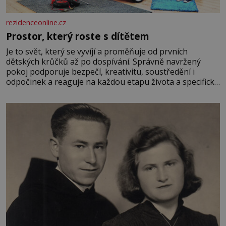
rezidenceonline.cz
Prostor, který roste s dítětem
Je to svět, který se vyvíjí a proměňuje od prvních
dětských krůčků až po dospívání. Správně navržený
pokoj podporuje bezpečí, kreativitu, soustředění i
odpočinek a reaguje na každou etapu života a specifické
potřeby dítěte. Pro nejmenší je klíčová jednoduchost,
měkkost a bezpečí, proto by pokoj miminka měl působit
především klidně a útulně. Předškolní věk je