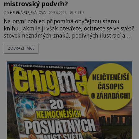
mistrovský podvrh?
OD
HELENA STEJSKALOVÁ
3.8.2026
3.1TIS
Na první pohled připomíná obyčejnou starou
knihu. Jakmile ji však otevřete, ocitnete se ve světě
stovek neznámých znaků, podivných ilustrací a
textu, který už téměř dvě století vzdoruje všem
ZOBRAZIT VÍCE
pokusům o rozluštění. Rohoncský kodex patří mezi
největší záhady evropských dějin a dodnes nikdo s
jistotou neví, kdo jej napsal, kdy vznikl ani co
vlastně vypráví. Rohoncský kodex se poprvé
objevuje v roce