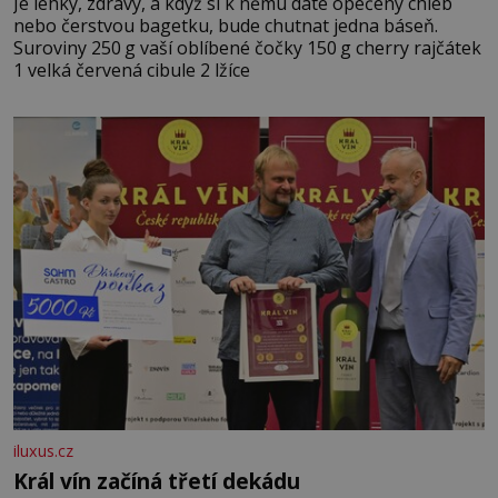
Je lehký, zdravý, a když si k němu dáte opečený chléb
nebo čerstvou bagetku, bude chutnat jedna báseň.
Suroviny 250 g vaší oblíbené čočky 150 g cherry rajčátek
1 velká červená cibule 2 lžíce
iluxus.cz
Král vín začíná třetí dekádu