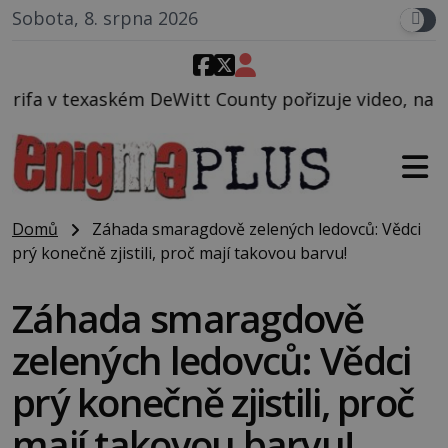
Sobota, 8. srpna 2026
t County pořizuje video, na kterém před jeho vozem 
Domů
Záhada smaragdově zelených ledovců: Vědci
prý konečně zjistili, proč mají takovou barvu!
Záhada smaragdově
zelených ledovců: Vědci
prý konečně zjistili, proč
mají takovou barvu!