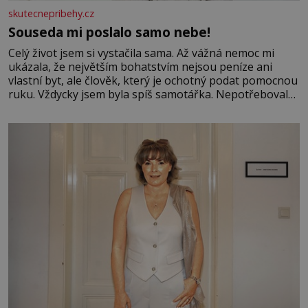
skutecnepribehy.cz
Souseda mi poslalo samo nebe!
Celý život jsem si vystačila sama. Až vážná nemoc mi
ukázala, že největším bohatstvím nejsou peníze ani
vlastní byt, ale člověk, který je ochotný podat pomocnou
ruku. Vždycky jsem byla spíš samotářka. Nepotřebovala
jsem kolem sebe partu kamarádek ani partnera. Stačily
mi knihy, práce a hlavně klid. Hned po studiích jsem
odešla z rodného města,