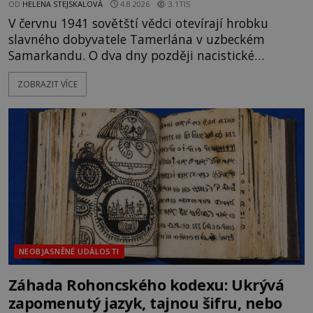
OD
HELENA STEJSKALOVÁ
4.8.2026
3.1TIS
V červnu 1941 sovětští vědci otevírají hrobku
slavného dobyvatele Tamerlána v uzbeckém
Samarkandu. O dva dny později nacistické
Německo zahajuje operaci Barbarossa a napadá
ZOBRAZIT VÍCE
Sovětský svaz. Shoda dat je natolik zarážející, že se
rodí jedna z nejslavnějších „kleteb“ 20. století. Je
na legendě něco pravdy, nebo jde jen o fascinující
souhru okolností? Když antropolog Michail
Gerasimov (1907-1970) a
NEOBJASNĚNÉ UDÁLOSTI
Záhada Rohoncského kodexu: Ukrývá
zapomenutý jazyk, tajnou šifru, nebo