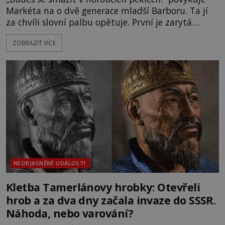
Markéta na o dvě generace mladší Barboru. Ta jí
za chvíli slovní palbu opětuje. První je zarytá
katolička, druhá přesvědčená kališnice. A každá z
ZOBRAZIT VÍCE
nich se usídlí na jedné z věží slavného hradu
Trosky. Šlechtic Ota IV. z Bergova (1399–1452) patří
mezi vůdce protihusitského boje. Za manželku má
skutečně jistou
NEOBJASNĚNÉ UDÁLOSTI
Kletba Tamerlánovy hrobky: Otevřeli
hrob a za dva dny začala invaze do SSSR.
Náhoda, nebo varování?