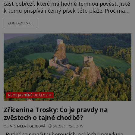
část pobřeží, které má hodně temnou pověst. Jistě
k tomu přispívá i černý písek této pláže. Proč má
pláž takové netypické zbarvení? Nakolik jsou
ZOBRAZIT VÍCE
pravdivé historky, že zde došlo k nevysvětlitelným
zmizením turistů? Ti, kteří se nebojí, nás mohou
následovat. Vstupujeme na pláž Dumas ve městě
Surat. Gu
NEOBJASNĚNÉ UDÁLOSTI
Zřícenina Trosky: Co je pravdy na
zvěstech o tajné chodbě?
OD
MICHAELA HOLUBOVÁ
5.8.2026
3.2TIS
„Budeš se smažit v horoucích peklech!“ povykuje