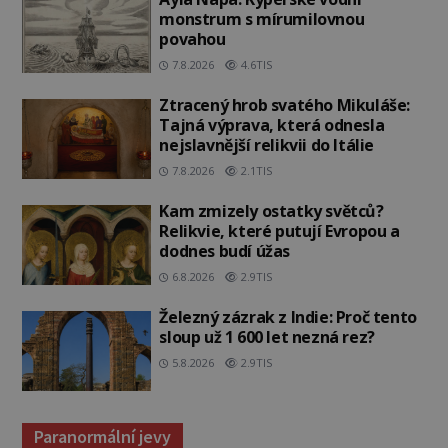
monstrum s mírumilovnou
povahou
7.8.2026
4.6TIS
Ztracený hrob svatého Mikuláše:
Tajná výprava, která odnesla
nejslavnější relikvii do Itálie
7.8.2026
2.1TIS
Kam zmizely ostatky světců?
Relikvie, které putují Evropou a
dodnes budí úžas
6.8.2026
2.9TIS
Železný zázrak z Indie: Proč tento
sloup už 1 600 let nezná rez?
5.8.2026
2.9TIS
Paranormální jevy