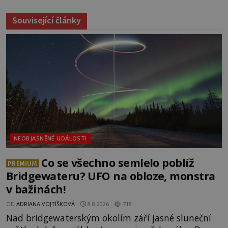
Související články
NEOBJASNĚNÉ UDÁLOSTI
Co se všechno semlelo poblíž
PREMIUM
Bridgewateru? UFO na obloze, monstra
v bažinách!
OD
ADRIANA VOJTÍŠKOVÁ
8.8.2026
718
Nad bridgewaterským okolím září jasné sluneční