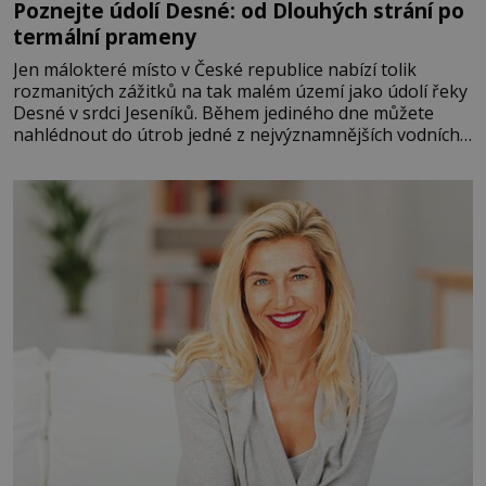
Poznejte údolí Desné: od Dlouhých strání po
termální prameny
Jen málokteré místo v České republice nabízí tolik
rozmanitých zážitků na tak malém území jako údolí řeky
Desné v srdci Jeseníků. Během jediného dne můžete
nahlédnout do útrob jedné z nejvýznamnějších vodních
elektráren v Evropě, vydat se na horské hřebeny, projet
se na koloběžce a den zakončit poznáváním památek ve
Velkých Losinách nebo v termálním