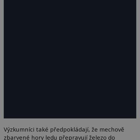
Výzkumníci také předpokládají, že mechově
zbarvené hory ledu přepravují železo do