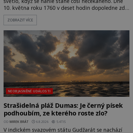
světlo, když se náhle stane cosi nečekaného. Dne
10. května roku 1760 v deset hodin dopoledne zde
dojde k vůbec prvnímu historicky doloženému
ZOBRAZIT VÍCE
přeletu UFO. Podle záznamů vyzařuje takové
světlo, že vypadá jako „koule hořícího ohně“. Jde
jen o nějaký optický klam, nebo se zde skutečně
právě vznáší mimozemská loď
NEOBJASNĚNÉ UDÁLOSTI
Strašidelná pláž Dumas: Je černý písek
podhoubím, ze kterého roste zlo?
OD
MIREK BRÁT
6.8.2026
5.4TIS
V indickém svazovém státu Gudžarát se nachází