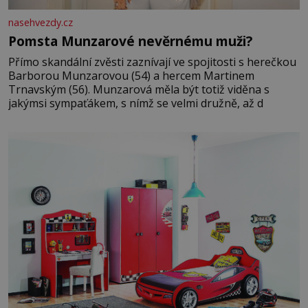
nasehvezdy.cz
Pomsta Munzarové nevěrnému muži?
Přímo skandální zvěsti zaznívají ve spojitosti s herečkou
Barborou Munzarovou (54) a hercem Martinem
Trnavským (56). Munzarová měla být totiž viděna s
jakýmsi sympaťákem, s nímž se velmi družně, až d