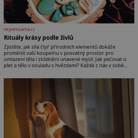
nejsemsama.cz
Rituály krásy podle živlů
Zjistěte, jak síla čtyř přírodních elementů dokáže
proměnit vaši koupelnu v posvátný prostor pro
omlazení těla i zklidnění unavené mysli. Jak pečovat o
pleť a tělo v souladu s hvězdami? Každá z nás v sobě
nese otisk vesmíru, který se projevuje nejen v naší
povaze, ale i v potřebách naší pokožky. Ohnivá znamení
Ženy narozené ve znamení Berana, Lva a Střelce v sobě
nesou žár, odvahu a neutuchající elán. Vaše