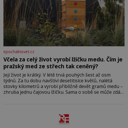
epochalnisvet.cz
Včela za celý život vyrobí lžičku medu. Čím je
pražský med ze střech tak ceněný?
Její život je krátký. V létě trvá pouhých šest až osm
týdnů. Za tu dobu navštíví desetitisíce květů, nalétá
stovky kilometrů a vyrobí přibližně devět gramů medu –
zhruba jednu čajovou lžičku. Sama o sobě se může zdát
bezvýznamná. Teprve když se spojí s dalšími desítkami
tisíc příslušnic svého včelstva, vznikne jeden z
nejdokonalejších organismů