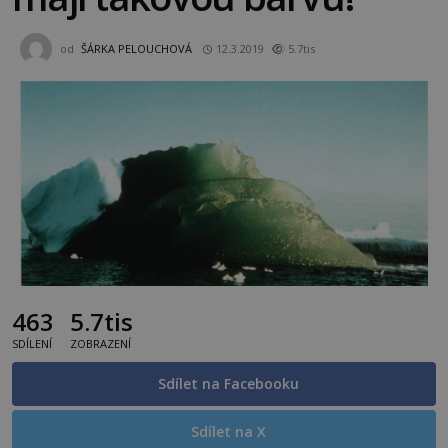
od
ŠÁRKA PELOUCHOVÁ
12.3.2019
5.7tis
463
5.7tis
SDÍLENÍ
ZOBRAZENÍ
Sdílet na Facebooku
Sdílet na X