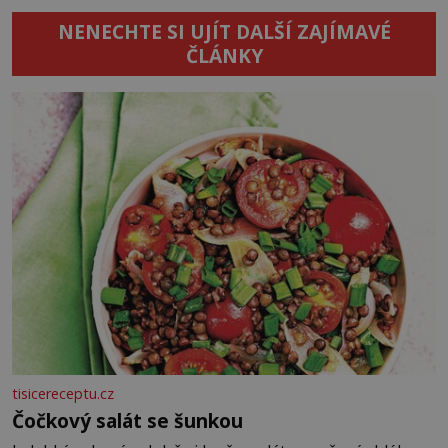
NENECHTE SI UJÍT DALŠÍ ZAJÍMAVÉ
ČLÁNKY
tisicereceptu.cz
Čočkový salát se šunkou