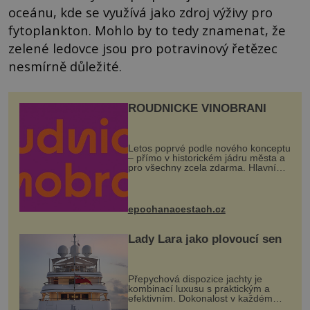
oceánu, kde se využívá jako zdroj výživy pro
fytoplankton. Mohlo by to tedy znamenat, že
zelené ledovce jsou pro potravinový řetězec
nesmírně důležité.
ROUDNICKÉ VINOBRANÍ
Letos poprvé podle nového konceptu
– přímo v historickém jádru města a
pro všechny zcela zdarma. Hlavní
program se odehraje na Karlově a
Husově náměstí. Návštěvníci se
mohou těšit na víno, burčák, pes...
epochanacestach.cz
Lady Lara jako plovoucí sen
Přepychová dispozice jachty je
kombinací luxusu s praktickým a
efektivním. Dokonalost v každém
detailu představuje značka Fendi