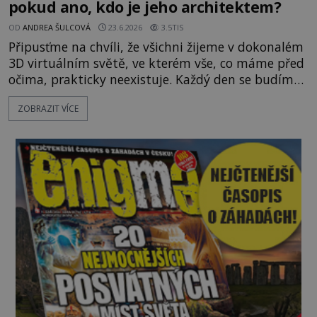
pokud ano, kdo je jeho architektem?
OD
ANDREA ŠULCOVÁ
23.6.2026
3.5TIS
Připusťme na chvíli, že všichni žijeme v dokonalém
3D virtuálním světě, ve kterém vše, co máme před
očima, prakticky neexistuje. Každý den se budíme
do počítačové simulace, která je do určité míry k
ZOBRAZIT VÍCE
nerozeznání od skutečného světa. Tato
představa může znít jako námět sci-fi filmu, ve
skutečnosti však jde o seriózní filozofickou hypoté