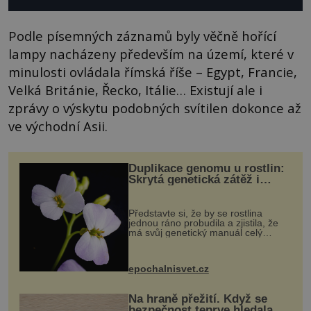
Podle písemných záznamů byly věčně hořící
lampy nacházeny především na území, které v
minulosti ovládala římská říše – Egypt, Francie,
Velká Británie, Řecko, Itálie… Existují ale i
zprávy o výskytu podobných svítilen dokonce až
ve východní Asii.
Duplikace genomu u rostlin:
Skrytá genetická zátěž i
evoluční výhoda
Představte si, že by se rostlina
jednou ráno probudila a zjistila, že
má svůj genetický manuál celý
dvakrát. Přesně to se občas v
přírodě stane – a podle nového
výzkumu to může být pro druhy
epochalnisvet.cz
vstupenka...
Na hraně přežití. Když se
bezpečnost teprve hledala