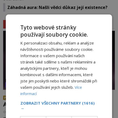
Záhadná aura: Našli vědci důkaz její existence?
Související články
Tyto webové stránky
používají soubory cookie.
K personalizaci obsahu, reklam a analýze
návštěvnosti používáme soubory cookie.
Informace o vašem používání našich
stránek také sdílíme s našimi reklamními a
analytickými partnery, kteří je mohou
kombinovat s dalšími informacemi, které
jste jim poskytli nebo které shromáždili při
VESMÍR A TECHNOLOGIE
vašem používání jejich služeb.
Více
informací
Podivné události roku 2023: Jsou
PREMIUM
ZOBRAZIT VŠECHNY PARTNERY
(1616)
Američané v obležení UFO?
→
OD
MIROSLAV OLIVÍK
27.7.2026
3.5TIS