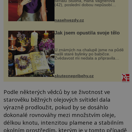
seriálu Studna, Hana Vagnerová
(42), poslední dobou nepůsobí
nejšťastněji. Ačkoli časy její anorexie
jsou už dávno pryč a opět se pyšnila
ženskými křivkami, najednou s...
nasehvezdy.cz
Jak jsem opustila svoje tělo
U známých na chalupě jsme na půdě
našli staré bylinky po babičce.
Zvědavost mi nedala a připravila
jsem si z nich lektvar… Zimní pobyt
na chalupě se pro mě vlastní vinou
změnil v děsivý zážitek, na kt...
skutecnepribehy.cz
Podle některých vědců by se životnost ve
starověku běžných olejových svítidel dala
výrazně prodloužit, pokud by se dosáhlo
dokonalé rovnováhy mezi množstvím oleje,
délkou knotu, intenzitou plamene a stabilním
okolním prostředím, kterým je v tomto případě