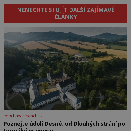
NENECHTE SI UJÍT DALŠÍ ZAJÍMAVÉ
ČLÁNKY
epochanacestach.cz
Poznejte údolí Desné: od Dlouhých strání po
termální prameny