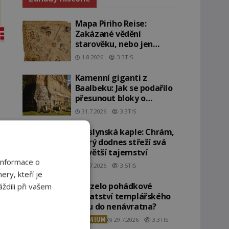
Mapa Piriho Reise:
Zakázané vědění
starověku, nebo jen
geniální práce
1.8.2026
3.3TIS
osmanského admirála?
Kamenní giganti z
Baalbeku: Jak se podařilo
přesunout bloky o
hmotnosti stovek tun?
31.7.2026
3.3TIS
Rosslynská kaple: Chrám,
který dodnes střeží svá
největší tajemství
Informace o
30.7.2026
3.5TIS
ery, kteří je
Zmizelo pohádkové
ždili při vašem
bohatství templářského
řádu do nenávratna?
PREMIUM
29.7.2026
3.3TIS