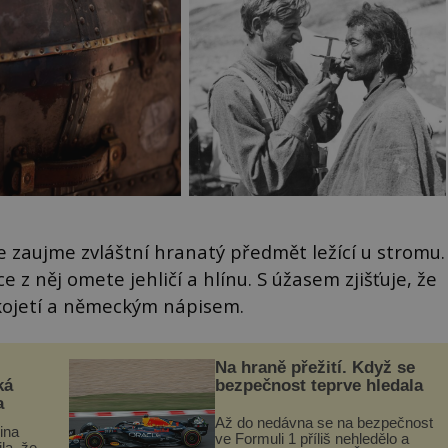
zaujme zvláštní hranatý předmět ležící u stromu.
z něj omete jehličí a hlínu. S úžasem zjišťuje, že
ukojetí a německým nápisem.
Na hraně přežití. Když se
ká
bezpečnost teprve hledala
a
Až do nedávna se na bezpečnost
lina
ve Formuli 1 příliš nehledělo a
ila, že