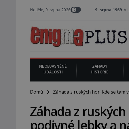
Neděle, 9. srpna 2026
9. srpna 1969
: V Los Angeles p
NEOBJASNĚNÉ
ZÁHADY
UDÁLOSTI
HISTORIE
Domů
Záhada z ruských hor: Kde se tam vza
Záhada z ruských 
podivné lebky a na