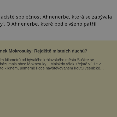
 nacisté společnost Ahnenerbe, která se zabývala
sy“. O Ahnenerbe, které podle všeho patřil
mek Mokrosuky: Rejdiště místních duchů?
m kilometrů od bývalého královského města Sušice se
hází malá obec Mokrosuky…Málokdo však zřejmě ví, že v
to klidném, poměrně řídce navštěvovaném koutu vesnické
avy se nachází několi...