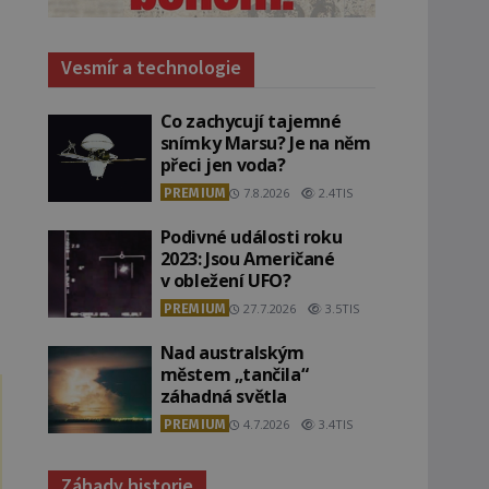
Vesmír a technologie
Co zachycují tajemné
snímky Marsu? Je na něm
přeci jen voda?
PREMIUM
7.8.2026
2.4TIS
Podivné události roku
2023: Jsou Američané
v obležení UFO?
PREMIUM
27.7.2026
3.5TIS
Nad australským
městem „tančila“
záhadná světla
PREMIUM
4.7.2026
3.4TIS
Záhady historie