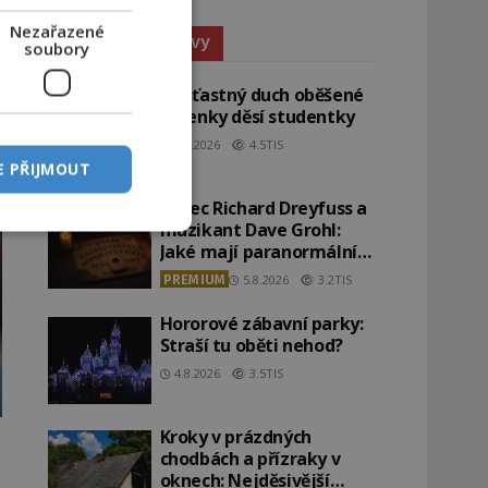
Nezařazené
Paranormální jevy
soubory
Nešťastný duch oběšené
milenky děsí studentky
8.8.2026
4.5TIS
E PŘIJMOUT
Herec Richard Dreyfuss a
muzikant Dave Grohl:
Jaké mají paranormální
zážitky?
PREMIUM
5.8.2026
3.2TIS
Hororové zábavní parky:
Straší tu oběti nehod?
4.8.2026
3.5TIS
Kroky v prázdných
chodbách a přízraky v
oknech: Nejděsivější