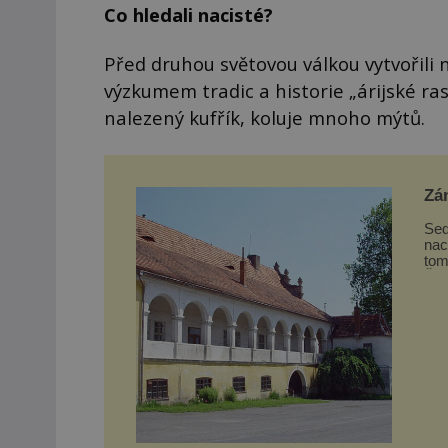
Co hledali nacisté?
Před druhou světovou válkou vytvořili
výzkumem tradic a historie „árijské ra
nalezený kufřík, koluje mnoho mýtů.
Zá
Sed
nac
tom
Šum