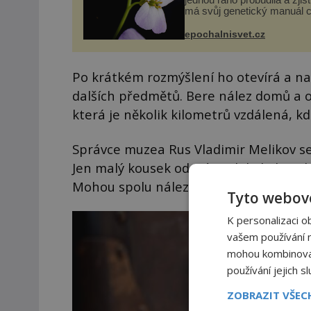
má svůj genetický manuál c
dvakrát. Přesně to se obča
přírodě stane – a podle nov
epochalnisvet.cz
výzkumu to může být pro d
vstupenka...
Po krátkém rozmýšlení ho otevírá a na
dalších předmětů. Bere nález domů a o
která je několik kilometrů vzdálená, k
Správce muzea Rus Vladimir Melikov se
Jen malý kousek od místa, kde byly n
Mohou spolu nálezy souviset?
Tyto webové
K personalizaci o
vašem používání na
mohou kombinovat 
používání jejich s
ZOBRAZIT VŠE