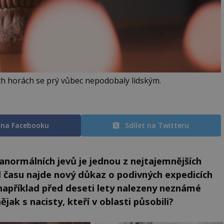
h horách se prý vůbec nepodobaly lidským.
t na Facebooku
Sdílet na Twitteru
ranormálních jevů je jednou z nejtajemnějších
od času najde nový důkaz o podivných expedicích
 například před deseti lety nalezeny neznámé
ějak s nacisty, kteří v oblasti působili?