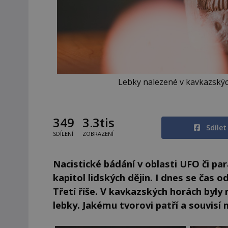
Lebky nalezené v kavkazskýc
349
3.3tis
Sdíle
SDÍLENÍ
ZOBRAZENÍ
Nacistické bádání v oblasti UFO či pa
kapitol lidských dějin. I dnes se čas 
Třetí říše. V kavkazských horách byly
lebky. Jakému tvorovi patří a souvisí n