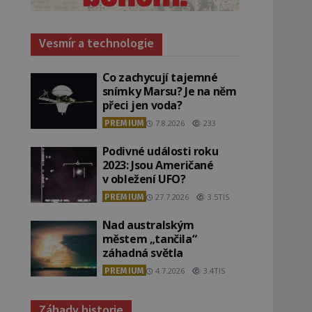
Vesmír a technologie
Co zachycují tajemné
snímky Marsu? Je na něm
přeci jen voda?
PREMIUM
7.8.2026
233
Podivné události roku
2023: Jsou Američané
v obležení UFO?
PREMIUM
27.7.2026
3.5TIS
Nad australským
městem „tančila“
záhadná světla
PREMIUM
4.7.2026
3.4TIS
Záhady historie