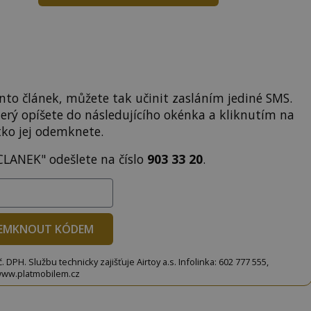
to článek, můžete tak učinit zasláním jediné SMS.
terý opíšete do následujícího okénka a kliknutím na
tko jej odemknete.
CLANEK" odešlete na číslo
903 33 20
.
EMKNOUT KÓDEM
DPH. Službu technicky zajišťuje Airtoy a.s. Infolinka: 602 777 555,
ww.platmobilem.cz