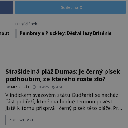
Sdílet na X
Další článek
nout
Pembrey a Pluckley: Děsivé lesy Británie
Strašidelná pláž Dumas: Je černý písek
podhoubím, ze kterého roste zlo?
OD
MIREK BRÁT
6.8.2026
4.5TIS
V indickém svazovém státu Gudžarát se nachází
část pobřeží, které má hodně temnou pověst.
Jistě k tomu přispívá i černý písek této pláže. Proč
má pláž takové netypické zbarvení? Nakolik jsou
ZOBRAZIT VÍCE
pravdivé historky, že zde došlo k
nevysvětlitelným zmizením turistů? Ti, kteří se