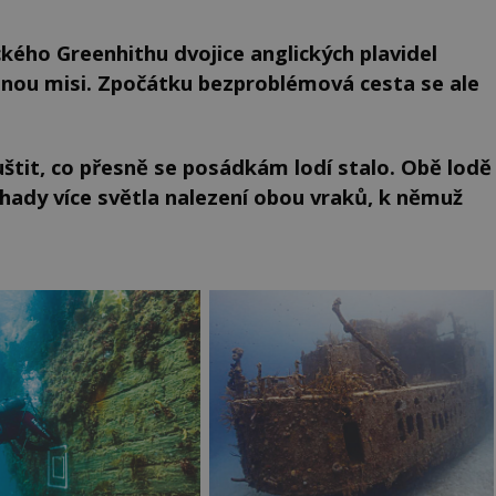
ického Greenhithu dvojice anglických plavidel
nou misi. Zpočátku bezproblémová cesta se ale
štit, co přesně se posádkám lodí stalo. Obě lodě
hady více světla nalezení obou vraků, k němuž