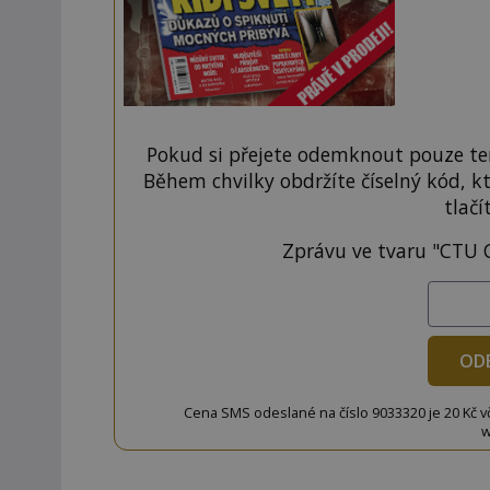
Pokud si přejete odemknout pouze ten
Během chvilky obdržíte číselný kód, k
tlačí
Zprávu ve tvaru "CTU 
OD
Cena SMS odeslané na číslo 9033320 je 20 Kč vč. 
w