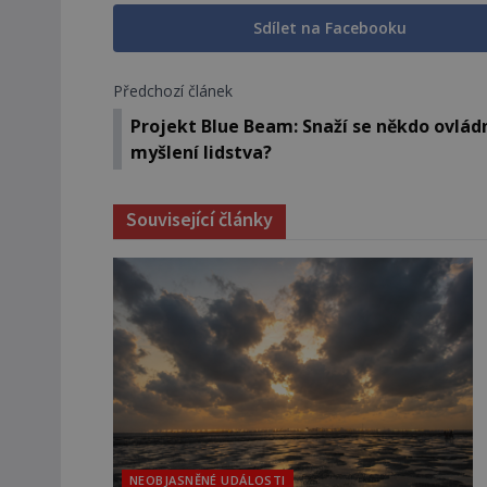
Sdílet na Facebooku
Předchozí článek
Projekt Blue Beam: Snaží se někdo ovlád
myšlení lidstva?
Související články
NEOBJASNĚNÉ UDÁLOSTI