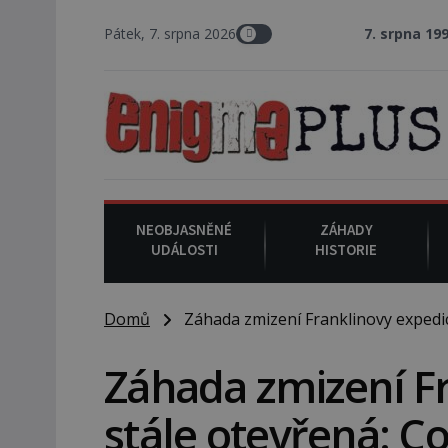
Pátek, 7. srpna 2026
7. srpna 1994
: Na americ
NEOBJASNĚNÉ
ZÁHADY
UDÁLOSTI
HISTORIE
Domů
Záhada zmizení Franklinovy expedice
Záhada zmizení Fr
stále otevřená: Co