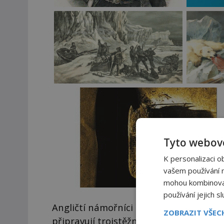
Tyto webové
K personalizaci o
vašem používání na
mohou kombinovat 
používání jejich s
Angličtí námořníci mají napilno. V zá
ZOBRAZIT VŠE
připravují trojstěžníky Erebus a Terror 