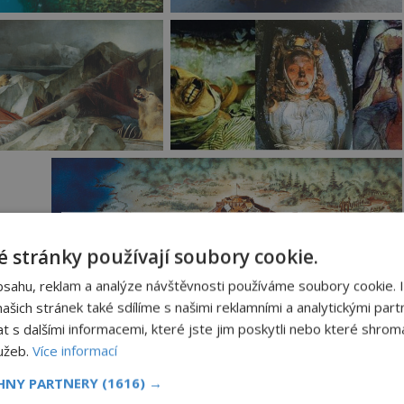
 stránky používají soubory cookie.
bsahu, reklam a analýze návštěvnosti používáme soubory cookie. 
šich stránek také sdílíme s našimi reklamními a analytickými partn
s dalšími informacemi, které jste jim poskytli nebo které shromá
lužeb.
Více informací
livu Disko na západním pobřeží Grónska právě
CHNY PARTNERY
(1616) →
na další cestu. Výkřiky zaznívají i z paluby