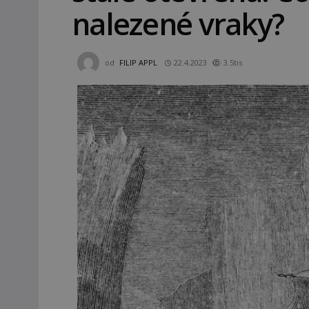
nalezené vraky?
od
FILIP APPL
22.4.2023
3.5tis