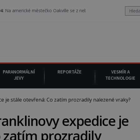
ké městečko Oakville se z nebe snáší podivná rosolovitá látka ne
PARANORMÁLNÍ
REPORTÁŽE
VESMÍR A
JEVY
TECHNOLOGIE
 je stále otevřená: Co zatím prozradily nalezené vraky?
anklinovy expedice je
 zatím prozradily