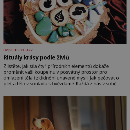
nejsemsama.cz
Rituály krásy podle živlů
Zjistěte, jak síla čtyř přírodních elementů dokáže
proměnit vaši koupelnu v posvátný prostor pro
omlazení těla i zklidnění unavené mysli. Jak pečovat o
pleť a tělo v souladu s hvězdami? Každá z nás v sobě
nese otisk vesmíru, který se projevuje nejen v naší
povaze, ale i v potřebách naší pokožky. Ohnivá znamení
Ženy narozené ve znamení Berana, Lva a Střelce v sobě
nesou žár, odvahu a neutuchající elán. Vaše