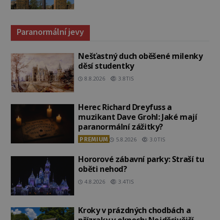
Paranormální jevy
Nešťastný duch oběšené milenky
děsí studentky
8.8.2026
3.8TIS
Herec Richard Dreyfuss a
muzikant Dave Grohl: Jaké mají
paranormální zážitky?
PREMIUM
5.8.2026
3.0TIS
Hororové zábavní parky: Straší tu
oběti nehod?
4.8.2026
3.4TIS
Kroky v prázdných chodbách a
přízraky v oknech: Nejděsivější