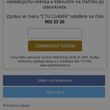
následujícího okénka a kliknutím na tlačítko jej
odemknete.
Zprávu ve tvaru "CTU CLANEK" odešlete na číslo
903 33 20
.
ODEMKNOUT KÓDEM
Cena SMS odeslané na číslo 9033320 je 20 Kč vč. DPH. Službu
technicky zajišťuje Airtoy a.s. Infolinka: 602 777 555,
www.platmobilem.cz
Sdílet na Facebooku
Sdílet na X
Předchozí článek