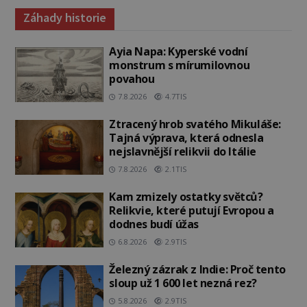
Záhady historie
Ayia Napa: Kyperské vodní
monstrum s mírumilovnou
povahou
7.8.2026
4.7TIS
Ztracený hrob svatého Mikuláše:
Tajná výprava, která odnesla
nejslavnější relikvii do Itálie
7.8.2026
2.1TIS
Kam zmizely ostatky světců?
Relikvie, které putují Evropou a
dodnes budí úžas
6.8.2026
2.9TIS
Železný zázrak z Indie: Proč tento
sloup už 1 600 let nezná rez?
5.8.2026
2.9TIS