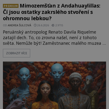
Mimozemšťan z Andahuaylillas:
PREMIUM
Čí jsou ostatky zakrslého stvoření s
ohromnou lebkou?
OD
ANDREA ŠULCOVÁ
26.6.2026
2.9TIS
Peruánský antropolog Renato Davila Riquelme
zatajil dech. To, co zrovna našel, není z tohoto
světa. Nemůže být! Zaměstnanec malého muzea v
peruánském městečku Andahuaylillas nedaleko
ZOBRAZIT VÍCE
legendárního Cuzca pomalu sestupuje z posvátné
hory Apu a přemýšlí, jak s touto zprávou naloží.
Právě nalezl ostatky dvou mimozemšťanů! Vědci
nad nálezem kroutí hlavou. Už na