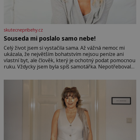
skutecnepribehy.cz
Souseda mi poslalo samo nebe!
Celý život jsem si vystačila sama. Až vážná nemoc mi
ukázala, že největším bohatstvím nejsou peníze ani
vlastní byt, ale člověk, který je ochotný podat pomocnou
ruku. Vždycky jsem byla spíš samotářka. Nepotřebovala
jsem kolem sebe partu kamarádek ani partnera. Stačily
mi knihy, práce a hlavně klid. Hned po studiích jsem
odešla z rodného města,