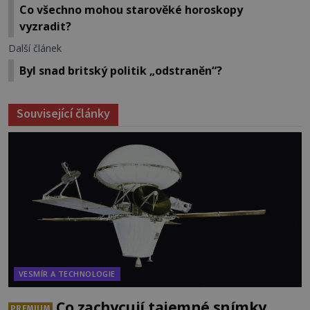
Co všechno mohou starověké horoskopy
vyzradit?
Další článek
Byl snad britský politik „odstraněn“?
Související články
VESMÍR A TECHNOLOGIE
Co zachycují tajemné snímky
PREMIUM