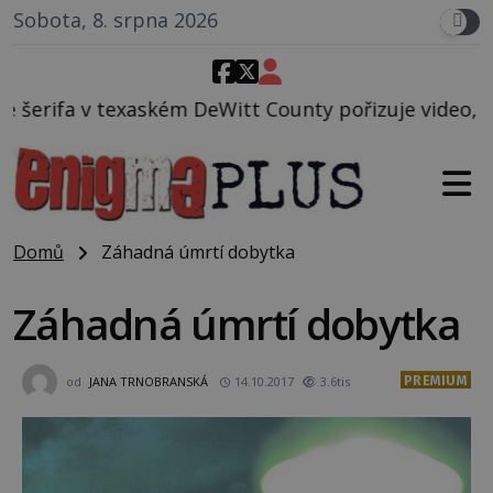
Sobota, 8. srpna 2026
Witt County pořizuje video, na kterém před jeho vo
Domů
Záhadná úmrtí dobytka
Záhadná úmrtí dobytka
PREMIUM
od
JANA TRNOBRANSKÁ
14.10.2017
3.6tis