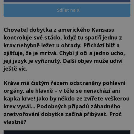
Sdílet na X
Chovatel dobytka z amerického Kansasu
kontroluje své stádo, když tu spatří jednu z
krav nehybně ležet u ohrady. Přichází blíž a
zjišťuje, že je mrtvá. Chybí jí oči a jedno ucho,
její jazyk je vyříznutý. Další objev muže udiví
ještě víc.
Kráva má čistým řezem odstraněny pohlavní
orgány, ale hlavně – v těle se nenachází ani
kapka krve! Jako by někdo ze zvířete veškerou
krev vysál… Podobných případů záhadného
znetvořování dobytka začíná přibývat. Proč
vlastně?