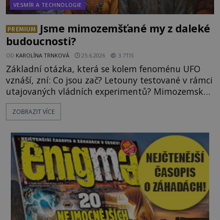
VESMÍR A TECHNOLOGIE
Jsme mimozemšťané my z daleké
PREMIUM
budoucnosti?
OD
KAROLÍNA TRNKOVÁ
25.6.2026
3.7TIS
Základní otázka, která se kolem fenoménu UFO
vznáší, zní: Co jsou zač? Letouny testované v rámci
utajovaných vládních experimentů? Mimozemské
vesmírné lodě plnící na Zemi nám neznámý úkol?
ZOBRAZIT VÍCE
Skokani mezi dimenzemi, putující po mostech
skrze reality do paralelních světů? O všech těchto
možnostech již desítky let vzrušeně diskutují
vědci, ufologo