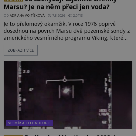
Marsu? Je na něm přeci jen voda?
OD
ADRIANA VOJTÍŠKOVÁ
7.8.2026
2.0TIS
Je to přelomový okamžik. V roce 1976 poprvé
dosednou na povrch Marsu dvě pozemské sondy z
amerického vesmírného programu Viking, které
jsou schopny pořídit fotografie záhadami
ZOBRAZIT VÍCE
opředené rudé planety. Viking 1 zde zaznamená
něco naprosto nečekaného. V marsovské oblasti
zvané Cydonie totiž zachytí podivný útvar
připomínající lidskou tvář. NASA (Národní úřad
VESMÍR A TECHNOLOGIE