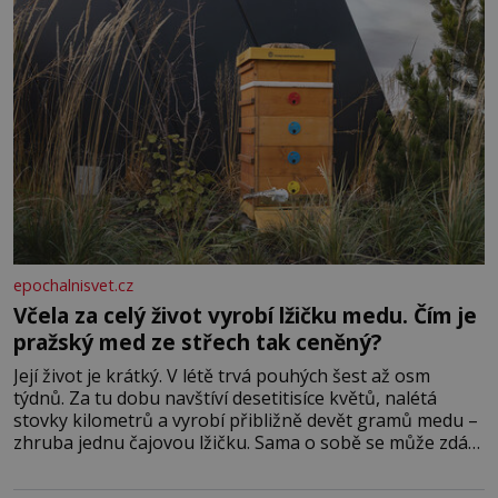
epochalnisvet.cz
Včela za celý život vyrobí lžičku medu. Čím je
pražský med ze střech tak ceněný?
Její život je krátký. V létě trvá pouhých šest až osm
týdnů. Za tu dobu navštíví desetitisíce květů, nalétá
stovky kilometrů a vyrobí přibližně devět gramů medu –
zhruba jednu čajovou lžičku. Sama o sobě se může zdát
bezvýznamná. Teprve když se spojí s dalšími desítkami
tisíc příslušnic svého včelstva, vznikne jeden z