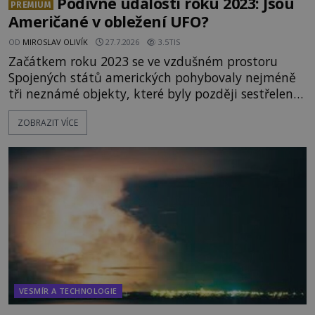
Podivné události roku 2023: Jsou
PREMIUM
Američané v obležení UFO?
OD
MIROSLAV OLIVÍK
27.7.2026
3.5TIS
Začátkem roku 2023 se ve vzdušném prostoru
Spojených států amerických pohybovaly nejméně
tři neznámé objekty, které byly později sestřeleny.
Do dnešních dnů nebyly trosky těchto létajících
ZOBRAZIT VÍCE
těles objeveny. Je možné, že šlo o nějaké nové
armádní výzkumné technologie? Nebo snad byly
mimozemského původu? Dne 4. února roku 2023
vydává
VESMÍR A TECHNOLOGIE