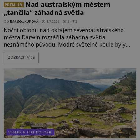
Nad australským městem
PREMIUM
„tančila“ záhadná světla
OD
EVA SOUKUPOVÁ
4.7.2026
3.4TIS
Noční oblohu nad okrajem severoaustralského
města Darwin rozzářila záhadná světla
neznámého původu. Modré světelné koule byly
viditelné nejméně dvacet minut, během nichž se
ZOBRAZIT VÍCE
opakovaně objevovaly a zase mizely. Svědek, který
úkaz zachytil na mobilní telefon, se domnívá, že
mohlo jít o návštěvu ze světa duchů. Záhadný
záznam okamžitě rozpoutal deb
VESMÍR A TECHNOLOGIE