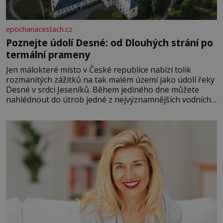
epochanacestach.cz
Poznejte údolí Desné: od Dlouhých strání po
termální prameny
Jen málokteré místo v České republice nabízí tolik
rozmanitých zážitků na tak malém území jako údolí řeky
Desné v srdci Jeseníků. Během jediného dne můžete
nahlédnout do útrob jedné z nejvýznamnějších vodních
elektráren v Evropě, vydat se na horské hřebeny, projet
se na koloběžce a den zakončit poznáváním památek ve
Velkých Losinách nebo v termálním