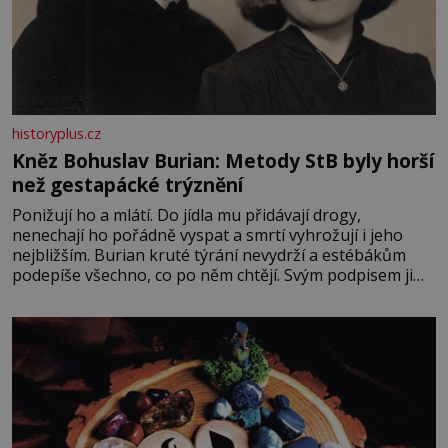
historyplus.cz
Kněz Bohuslav Burian: Metody StB byly horší
než gestapácké trýznění
Ponižují ho a mlátí. Do jídla mu přidávají drogy,
nenechají ho pořádně vyspat a smrtí vyhrožují i jeho
nejbližším. Burian kruté týrání nevydrží a estébákům
podepíše všechno, co po něm chtějí. Svým podpisem jim
potvrdí také to, že na něj během výslechů nikdo nevyvíjel
fyzický ani psychický nátlak. Syn brněnského řezníka
chce být knězem a