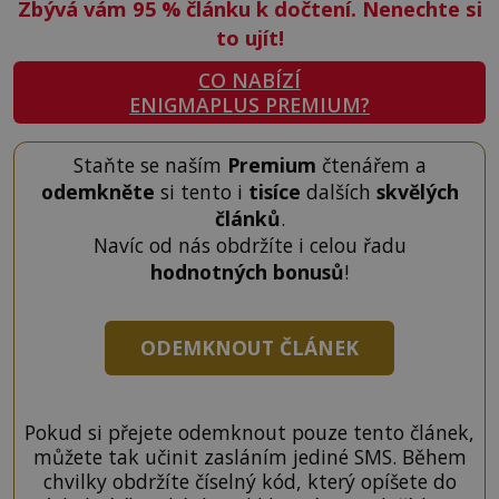
Zbývá vám 95
%
článku k dočtení. Nenechte si
to ujít!
CO NABÍZÍ
ENIGMAPLUS PREMIUM?
Staňte se naším
Premium
čtenářem a
odemkněte
si tento i
tisíce
dalších
skvělých
článků
.
Navíc od nás obdržíte i celou řadu
hodnotných bonusů
!
ODEMKNOUT ČLÁNEK
Pokud si přejete odemknout pouze tento článek,
můžete tak učinit zasláním jediné SMS. Během
chvilky obdržíte číselný kód, který opíšete do