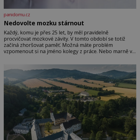
panidomu.cz
Nedovolte mozku stárnout
Každý, komu je přes 25 let, by měl pravidelně
procvičovat mozkové závity. V tomto období se totiž
začíná zhoršovat paměť. Možná máte problém
vzpomenout si na jméno kolegy z práce. Nebo marně v
paměti lovíte název knížky, kterou jste nedávno přečetli.
Je to opravdu tak, s věkem jako kdyby se paměť
rozhodla stávkovat. Cvičte