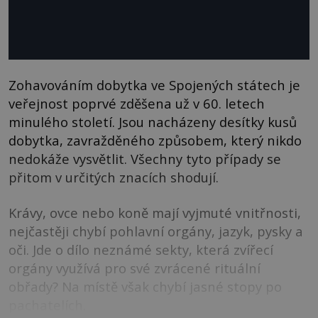
Zohavováním dobytka ve Spojených státech je
veřejnost poprvé zděšena už v 60. letech
minulého století. Jsou nacházeny desítky kusů
dobytka, zavražděného způsobem, který nikdo
nedokáže vysvětlit. Všechny tyto případy se
přitom v určitých znacích shodují.
Krávy, ovce nebo koně mají vyjmuté vnitřnosti,
nejčastěji chybí pohlavní orgány, jazyk, pysky a
oči. Jde o dílo neznámé sekty, která zvířecí
orgány využívá pro své zvrácené rituální
obřady? Na místě však chybí jasné stopy po
pachatelích.