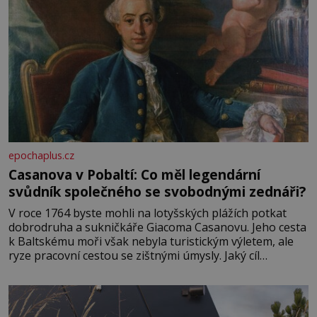
epochaplus.cz
Casanova v Pobaltí: Co měl legendární
svůdník společného se svobodnými zednáři?
V roce 1764 byste mohli na lotyšských plážích potkat
dobrodruha a sukničkáře Giacoma Casanovu. Jeho cesta
k Baltskému moři však nebyla turistickým výletem, ale
ryze pracovní cestou se zištnými úmysly. Jaký cíl
Casanova sledoval, když se například procházel uličkami
lotyšské Rigy? Casanova v Pobaltí kontaktoval tamní
zednářské lóže. Nebyl v této oblasti žádným nováčkem,
protože do zednářské