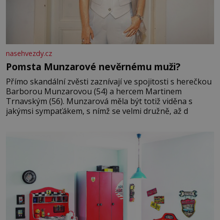
nasehvezdy.cz
Pomsta Munzarové nevěrnému muži?
Přímo skandální zvěsti zaznívají ve spojitosti s herečkou
Barborou Munzarovou (54) a hercem Martinem
Trnavským (56). Munzarová měla být totiž viděna s
jakýmsi sympaťákem, s nímž se velmi družně, až d