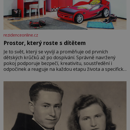
rezidenceonline.cz
Prostor, který roste s dítětem
Je to svět, který se vyvíjí a proměňuje od prvních
dětských krůčků až po dospívání. Správně navržený
pokoj podporuje bezpečí, kreativitu, soustředění i
odpočinek a reaguje na každou etapu života a specifické
potřeby dítěte. Pro nejmenší je klíčová jednoduchost,
měkkost a bezpečí, proto by pokoj miminka měl působit
především klidně a útulně. Předškolní věk je