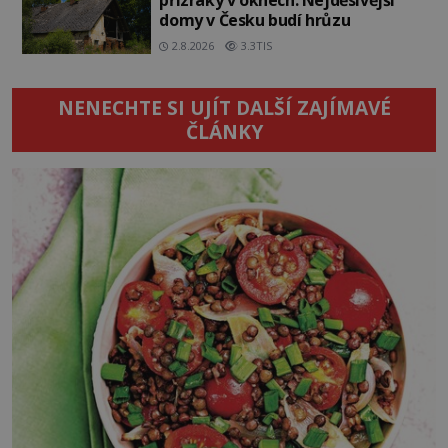
domy v Česku budí hrůzu
2.8.2026
3.3TIS
NENECHTE SI UJÍT DALŠÍ ZAJÍMAVÉ
ČLÁNKY