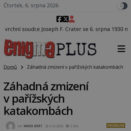
Čtvrtek, 6. srpna 2026
F. Crater se 6. srpna 1930 navečeří ve své oblíbené re
Domů
Záhadná zmizení v pařížských katakombách
Záhadná zmizení
v pařížských
katakombách
PREMIUM
od
MIREK BRÁT
4.12.2022
2.5tis