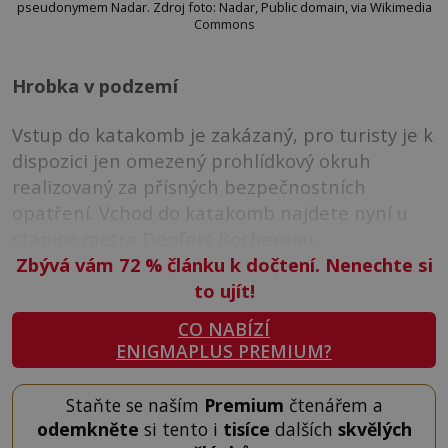
pseudonymem Nadar. Zdroj foto: Nadar, Public domain, via Wikimedia
Commons
Hrobka v podzemí
Vstup do katakomb je zakázaný, pro turisty je k
dispozici jen omezený prohlídkový okruh
realizovaný za přísných bezpečnostních
opatření. Vchod do katakomb najdete nyní u
stanice metra Denfert Rochereau.
Zbývá vám 72
%
článku k dočtení. Nenechte si
to ujít!
CO NABÍZÍ
ENIGMAPLUS PREMIUM?
Staňte se naším
Premium
čtenářem a
odemkněte
si tento i
tisíce
dalších
skvělých