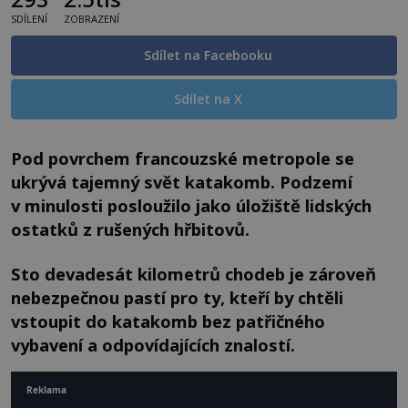
SDÍLENÍ
ZOBRAZENÍ
Sdílet na Facebooku
Sdílet na X
Pod povrchem francouzské metropole se
ukrývá tajemný svět katakomb. Podzemí
v minulosti posloužilo jako úložiště lidských
ostatků z rušených hřbitovů.
Sto devadesát kilometrů chodeb je zároveň
nebezpečnou pastí pro ty, kteří by chtěli
vstoupit do katakomb bez patřičného
vybavení a odpovídajících znalostí.
Reklama