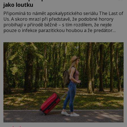
jako loutku
Připomíná to námět apokalyptického seriálu The Last of
Us. A skoro mrazí při představě, že podobné horory
probíhají v přírodě běžně – s tím rozdílem, že nejde
pouze o infekce parazitickou houbou a že predátor
dokáže ovládat jen vývojově nesrovnatelně jednodušší
živočichy, než je člověk. Najít skutečné zombie není nic
nemožného ani v naší přírodě.