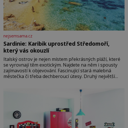
nejsemsama.cz
Sardinie: Karibik uprostřed Středomoří,
který vás okouzlí
Italský ostrov je nejen místem překrásných pláží, které
se vyrovnají těm exotickým. Najdete na něm i spousty
zajímavostí k objevování. Fascinující stará malebná
městečka či třeba dechberoucí útesy. Druhý největší
italský ostrov o velikosti přibližně jedné třetiny České
republiky vás ohromí nejen svými plážemi s bílým
pískem jako v Karibiku, ale i divokou krajinou, také
bohatou historií i luxusem.Zjistěte,