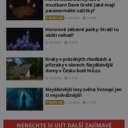
muzikant Dave Grohl: Jaké mají
paranormální zážitky?
PREMIUM
5.8.2026
1.4TIS
Hororové zábavní parky: Straší tu
oběti nehod?
4.8.2026
2.5TIS
Kroky v prázdných chodbách a
přízraky v oknech: Nejděsivější
domy v Česku budí hrůzu
2.8.2026
3.1TIS
Nejděsivější lesy světa: Vstoupí jen
ti nejodvážnější!
PREMIUM
1.8.2026
3.5TIS
NENECHTE SI UJÍT DALŠÍ ZAJÍMAVÉ