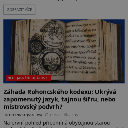
Německo zahajuje operaci Barbarossa a napadá
ZOBRAZIT VÍCE
Sovětský svaz. Shoda dat je natolik zarážející, že se
rodí jedna z nejslavnějších „kleteb“ 20. století. Je
na legendě něco pravdy, nebo jde jen o fascinující
souhru okolností? Když antropolog Michail
Gerasimov (1907-1970) a
NEOBJASNĚNÉ UDÁLOSTI
Záhada Rohoncského kodexu: Ukrývá
zapomenutý jazyk, tajnou šifru, nebo
mistrovský podvrh?
OD
HELENA STEJSKALOVÁ
3.8.2026
2.6TIS
Na první pohled připomíná obyčejnou starou