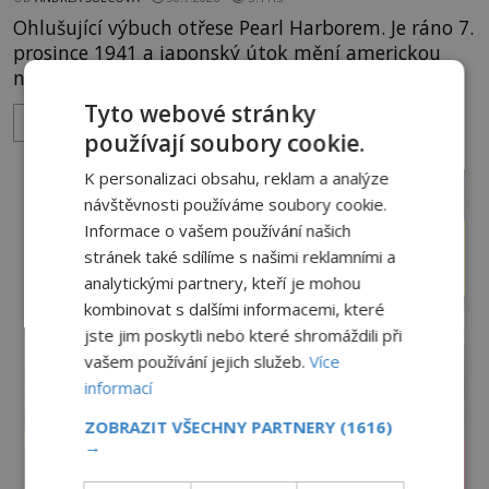
Ohlušující výbuch otřese Pearl Harborem. Je ráno 7.
prosince 1941 a japonský útok mění americkou
námořní základnu v peklo. Torpéda posílají lodě
ke dnu, hladinu pokrývá hořící nafta a začíná
Tyto webové stránky
ZOBRAZIT VÍCE
jeden z nejosudovějších dnů 20. století. Všude
používají soubory cookie.
panuje zmatek, ozývají se vyděšené výkřiky, nebe
zahaluje kouř. Japonští letci se mohou radovat.
K personalizaci obsahu, reklam a analýze
Svého nepřítele nachyt
návštěvnosti používáme soubory cookie.
Informace o vašem používání našich
stránek také sdílíme s našimi reklamními a
analytickými partnery, kteří je mohou
kombinovat s dalšími informacemi, které
jste jim poskytli nebo které shromáždili při
vašem používání jejich služeb.
Více
informací
ZOBRAZIT VŠECHNY PARTNERY
(1616)
→