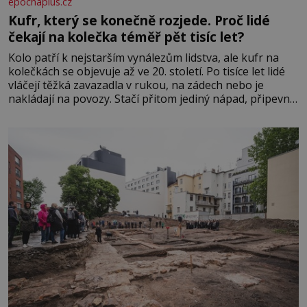
epochaplus.cz
Kufr, který se konečně rozjede. Proč lidé
čekají na kolečka téměř pět tisíc let?
Kolo patří k nejstarším vynálezům lidstva, ale kufr na
kolečkách se objevuje až ve 20. století. Po tisíce let lidé
vláčejí těžká zavazadla v rukou, na zádech nebo je
nakládají na povozy. Stačí přitom jediný nápad, připevnit
ke kufru kolečka. Jenže právě ten nikdo dlouho
nedostane. Až jednou se na letišti ozve věta, která změní