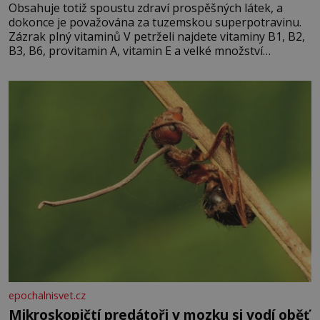
Obsahuje totiž spoustu zdraví prospěšných látek, a
dokonce je považována za tuzemskou superpotravinu.
Zázrak plný vitaminů V petrželi najdete vitaminy B1, B2,
B3, B6, provitamin A, vitamin E a velké množství
vitamínu C (nejvíce ho má nať, dokonce třikrát více než
pomeranč, v kořeni je také, ale je ho desetkrát méně), a
kyselinu listovou. Ale
epochalnisvet.cz
Mikroskopičtí predátoři v mozku si vodí oběť