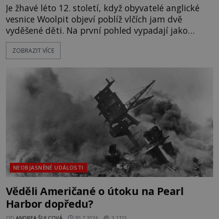
Je žhavé léto 12. století, když obyvatelé anglické
vesnice Woolpit objeví poblíž vlčích jam dvě
vyděšené děti. Na první pohled vypadají jako
každé jiné, až na jednu děsivou výjimku. Jejich
ZOBRAZIT VÍCE
kůže má nazelenalý odstín, mluví
nesrozumitelnou řečí a odmítají jakékoli jídlo
kromě syrových bobů. Příběh se rychle stává
jednou z největších záhad středověké Anglie a ani
po téměř devíti stech letech není
NEOBJASNĚNÉ UDÁLOSTI
Věděli Američané o útoku na Pearl
Harbor dopředu?
OD
ANDREA ŠULCOVÁ
30.7.2026
3.1TIS