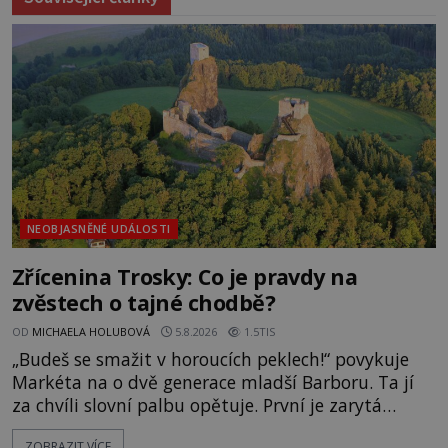
NEOBJASNĚNÉ UDÁLOSTI
Zřícenina Trosky: Co je pravdy na
zvěstech o tajné chodbě?
OD
MICHAELA HOLUBOVÁ
5.8.2026
1.5TIS
„Budeš se smažit v horoucích peklech!“ povykuje
Markéta na o dvě generace mladší Barboru. Ta jí
za chvíli slovní palbu opětuje. První je zarytá
katolička, druhá přesvědčená kališnice. A každá z
ZOBRAZIT VÍCE