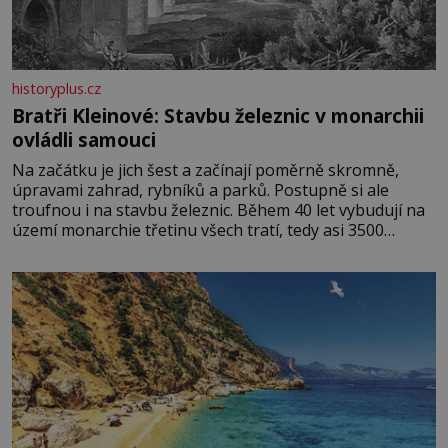
historyplus.cz
Bratři Kleinové: Stavbu železnic v monarchii
ovládli samouci
Na začátku je jich šest a začínají poměrně skromně,
úpravami zahrad, rybníků a parků. Postupně si ale
troufnou i na stavbu železnic. Během 40 let vybudují na
území monarchie třetinu všech tratí, tedy asi 3500
kilometrů! Ohromně na tom zbohatnou… Podnikavého
ducha zdědí bratři Kleinové po otci Johannovi (1756–
1835), který má malý statek na Jesenicku