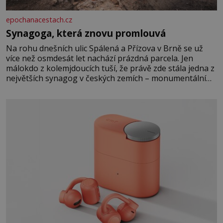
epochanacestach.cz
Synagoga, která znovu promlouvá
Na rohu dnešních ulic Spálená a Přízova v Brně se už
více než osmdesát let nachází prázdná parcela. Jen
málokdo z kolemjdoucích tuší, že právě zde stála jedna z
největších synagog v českých zemích – monumentální
stavba, která byla po desetiletí symbolem sebevědomé a
prosperující židovské komunity. Brněnská Velká
synagoga byla slavnostně otevřena v roce