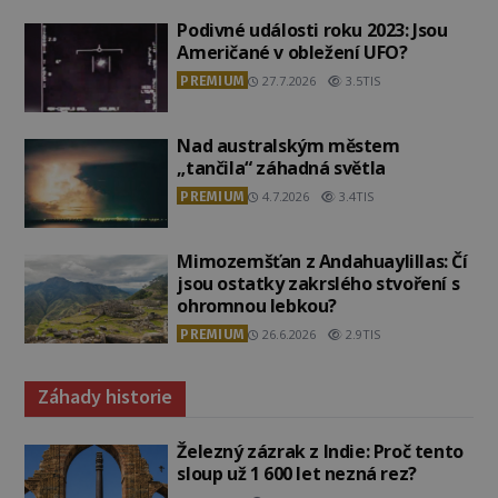
Podivné události roku 2023: Jsou
Američané v obležení UFO?
PREMIUM
27.7.2026
3.5TIS
Nad australským městem
„tančila“ záhadná světla
PREMIUM
4.7.2026
3.4TIS
Mimozemšťan z Andahuaylillas: Čí
jsou ostatky zakrslého stvoření s
ohromnou lebkou?
PREMIUM
26.6.2026
2.9TIS
Záhady historie
Železný zázrak z Indie: Proč tento
sloup už 1 600 let nezná rez?