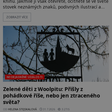
knihu. Jakmile ji však otevřete, ocitnete se ve světě
stovek neznámých znaků, podivných ilustrací a
textu, který už téměř dvě století vzdoruje všem
ZOBRAZIT VÍCE
pokusům o rozluštění. Rohoncský kodex patří mezi
největší záhady evropských dějin a dodnes nikdo s
jistotou neví, kdo jej napsal, kdy vznikl ani co
vlastně vypráví. Rohoncský kodex se poprvé
objevuje v roce
NEOBJASNĚNÉ UDÁLOSTI
Zelené děti z Woolpitu: Přišly z
pohádkové říše, nebo jen ztraceného
světa?
OD
HELENA STEJSKALOVÁ
31.7.2026
3.2TIS