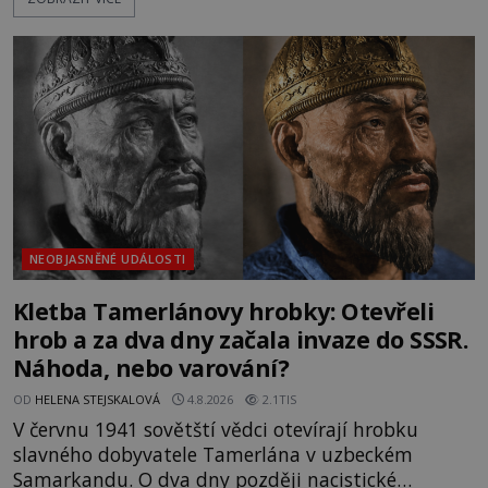
nich se usídlí na jedné z věží slavného hradu
Trosky. Šlechtic Ota IV. z Bergova (1399–1452) patří
mezi vůdce protihusitského boje. Za manželku má
skutečně jistou
NEOBJASNĚNÉ UDÁLOSTI
Kletba Tamerlánovy hrobky: Otevřeli
hrob a za dva dny začala invaze do SSSR.
Náhoda, nebo varování?
OD
HELENA STEJSKALOVÁ
4.8.2026
2.1TIS
V červnu 1941 sovětští vědci otevírají hrobku
slavného dobyvatele Tamerlána v uzbeckém
Samarkandu. O dva dny později nacistické