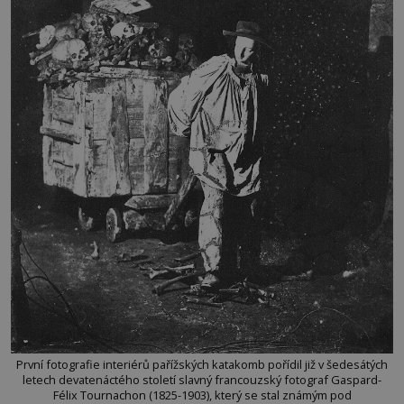
První fotografie interiérů pařížských katakomb pořídil již v šedesátých
letech devatenáctého století slavný francouzský fotograf Gaspard-
Félix Tournachon (1825-1903), který se stal známým pod