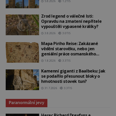
5.8.2026
1.2TIS
Zrod legend o válečné lsti:
Opravdu na zmatení nepřítele
vypouštěli vypasené králíky?
3.8.2026
3.0TIS
Mapa Piriho Reise: Zakázané
vědění starověku, nebo jen
geniální práce osmanského
admirála?
1.8.2026
3.3TIS
Kamenní giganti z Baalbeku: Jak
se podařilo přesunout bloky o
hmotnosti stovek tun?
31.7.2026
3.3TIS
Paranormální jevy
Herec Richard Dreyfuss a