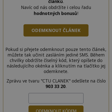
článků
.
Navíc od nás obdržíte i celou řadu
hodnotných bonusů
!
ODEMKNOUT ČLÁNEK
Pokud si přejete odemknout pouze tento článek,
můžete tak učinit zasláním jediné SMS. Během
chvilky obdržíte číselný kód, který opíšete do
následujícího okénka a kliknutím na tlačítko jej
odemknete.
Zprávu ve tvaru "CTU CLANEK" odešlete na číslo
903 33 20
.
ODEMKNOUT KÓDEM