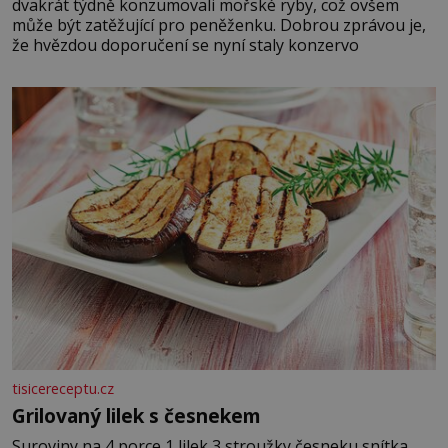
dvakrát týdně konzumovali mořské ryby, což ovšem
může být zatěžující pro peněženku. Dobrou zprávou je,
že hvězdou doporučení se nyní staly konzervo
tisicereceptu.cz
Grilovaný lilek s česnekem
Suroviny na 4 porce 1 lilek 3 stroužky česneku snítka