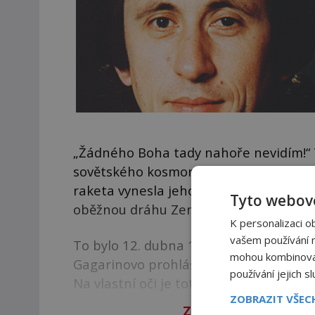
„Žádného Boha tady nahoře nevidím!“ 
sovětského kosmonauta a prvního mu
raketa vynesla jeho jednomístnou kos
Tyto webové
oběžnou dráhu Země.
K personalizaci o
vašem používání na
To bylo 12. dubna 1961. O 14 let pozdě
mohou kombinovat 
Gagarinovo prohlášení doplňuje. Tam 
používání jejich s
Na vlastní oči je totiž spatřuje několi
ZOBRAZIT VŠE
Zbývá vám 92
%
člán