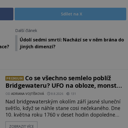
Sdílet na X
Další článek
Údolí sedmi smrtí: Nachází se v něm brána do
ace?
jiných dimenzí?
Co se všechno semlelo poblíž
PREMIUM
Bridgewateru? UFO na obloze, monstra
v bažinách!
OD
ADRIANA VOJTÍŠKOVÁ
8.8.2026
131
Nad bridgewaterským okolím září jasné sluneční
světlo, když se náhle stane cosi nečekaného. Dne
10. května roku 1760 v deset hodin dopoledne
zde dojde k vůbec prvnímu historicky
ZOBRAZIT VÍCE
doloženému přeletu UFO. Podle záznamů