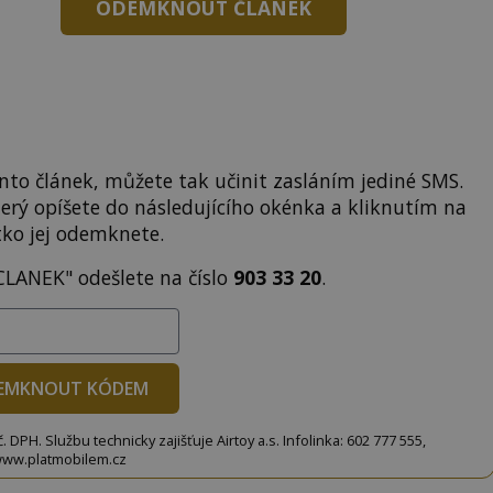
ODEMKNOUT ČLÁNEK
to článek, můžete tak učinit zasláním jediné SMS.
terý opíšete do následujícího okénka a kliknutím na
tko jej odemknete.
CLANEK" odešlete na číslo
903 33 20
.
EMKNOUT KÓDEM
DPH. Službu technicky zajišťuje Airtoy a.s. Infolinka: 602 777 555,
ww.platmobilem.cz