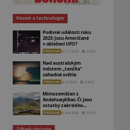
Vesmír a technologie
Podivné události roku
2023: Jsou Američané
v obležení UFO?
PREMIUM
27.7.2026
3.5TIS
Nad australským
městem „tančila“
záhadná světla
PREMIUM
4.7.2026
3.4TIS
Mimozemšťan z
Andahuaylillas: Čí jsou
ostatky zakrslého
stvoření s ohromnou
PREMIUM
26.6.2026
2.9TIS
lebkou?
Záhady historie