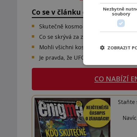
Nezbytně nutn
Co se v článku dozvíte:
soubory
Skutečně kosmonauti viděli anděly v
Co se skrývá za záhadnými událostmi 
Mohli všichni kosmonauti prožít halu
ZOBRAZIT P
Je pravda, že UFO sleduje každou ve
CO NABÍZÍ
E
Staňte
Navíc