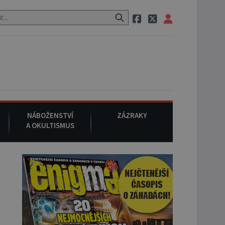
o cestě utíká zvláštní psovitá šelma, údajně bájná čupakabra.
8.
NÁBOŽENSTVÍ
ZÁZRAKY
A OKULTISMUS