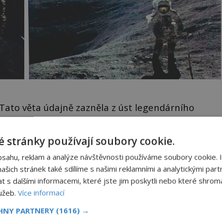
Tato věta údajně zazněla z úst legendárního
že ve vesmíru
Jurije Gagarina
(1934–1968) poté, co
mickou loď Vostok 1 z kosmodromu Bajkonur na
 stránky používají soubory cookie.
bsahu, reklam a analýze návštěvnosti používáme soubory cookie. 
šich stránek také sdílíme s našimi reklamními a analytickými partn
ji posádka sovětské vesmírné stanice Saljut 7
s dalšími informacemi, které jste jim poskytli nebo které shromá
nahoře Bůh možná není, ale andělé rozhodně ano!
lužeb.
Více informací
k členů týmu hned při dvou příležitostech.
CHNY PARTNERY
(1616) →
ku k dočtení. Nenechte si to ujít!