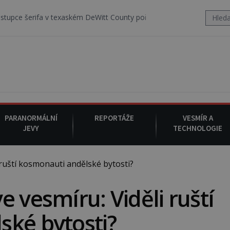
texaském DeWitt County pořizuje video, na kterém před jeho vozem p
PARANORMÁLNÍ
REPORTÁŽE
VESMÍR A
JEVY
TECHNOLOGIE
ruští kosmonauti andělské bytosti?
 vesmíru: Viděli ruští
ské bytosti?