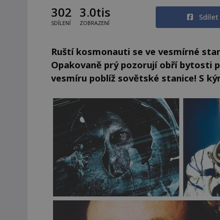
302
3.0tis
Sdíle
SDÍLENÍ
ZOBRAZENÍ
Ruští kosmonauti se ve vesmírné stani
Opakovaně prý pozorují obří bytosti 
vesmíru poblíž sovětské stanice! S ký