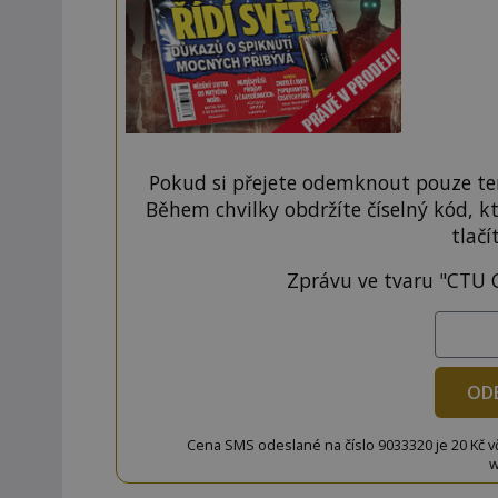
Pokud si přejete odemknout pouze ten
Během chvilky obdržíte číselný kód, k
tlačí
Zprávu ve tvaru "CTU 
OD
Cena SMS odeslané na číslo 9033320 je 20 Kč vč. 
w