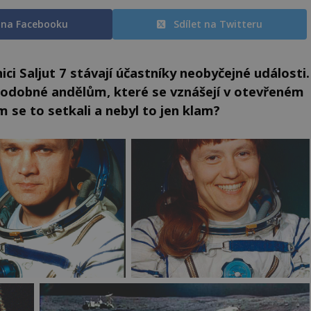
t na Facebooku
Sdílet na Twitteru
ci Saljut 7 stávají účastníky neobyčejné události.
podobné andělům, které se vznášejí v otevřeném
m se to setkali a nebyl to jen klam?