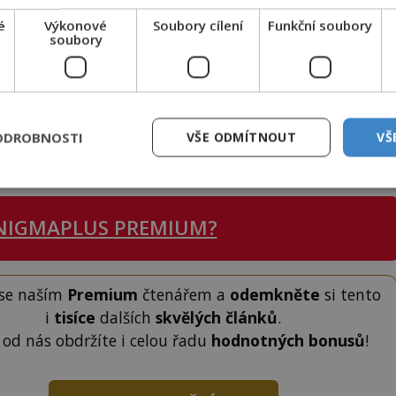
é
Výkonové
Soubory cílení
Funkční soubory
soubory
e vesmíru?
na Saljutu 7?
cinace?
ODROBNOSTI
VŠE ODMÍTNOUT
VŠ
smírnou misi?
NIGMAPLUS PREMIUM?
 se naším
Premium
čtenářem a
odemkněte
si tento
i
tisíce
dalších
skvělých článků
.
 od nás obdržíte i celou řadu
hodnotných bonusů
!