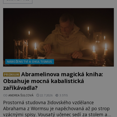
Bakchus? Mytologický příběh řeckého boha
Dionýsa není zrovna idylická pohádka. Bůh Zeus jej
zplodí se svou milenkou Semelou, což Diova žena
Héra nemůže nechat b
NÁBOŽENSTVÍ A OKULTISMUS
Abramelinova magická kniha:
PREMIUM
Obsahuje mocná kabalistická
zaříkávadla?
OD
ANDREA ŠULCOVÁ
22.7.2026
3.5TIS
Prostorná studovna židovského vzdělance
Abrahama z Wormsu je napěchovaná až po strop
vzácnými spisy. Vousatý učenec sedí za stolem a