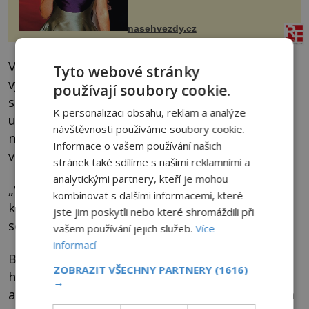
nejšťastněji. Ačkoli časy její anorexie
jsou už dávno pryč a opět se pyšnila
ženskými křivkami, najednou s...
nasehvezdy.cz
Ve Westminsteru zůstává jen odborník na
Tyto webové stránky
výbušniny Guy Fawkes. Ten sestupuje do
používají soubory cookie.
sklepení, aby nastavil a zapálil doutnák a pak
K personalizaci obsahu, reklam a analýze
urychleně celé místo opustil. Množství prachu
návštěvnosti používáme soubory cookie.
nechce podcenit, proto ho tam dává mnohem
Informace o vašem používání našich
víc, než je potřeba.
stránek také sdílíme s našimi reklamními a
analytickými partnery, kteří je mohou
„Výbuch takového množství prachu by zabil
kombinovat s dalšími informacemi, které
krále, kancléře, všechny důležité biskupy a
jste jim poskytli nebo které shromáždili při
soudce.
vašem používání jejich služeb.
Více
informací
Bylo by to britské 11. září,“ přirovnává britský
ZOBRAZIT VŠECHNY PARTNERY
(1616)
historik
David Starkey
(*1945) prachový
→
atentát k tragédii z New Yorku v roce 2001. Jen