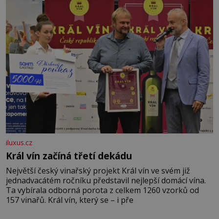
iluxus.cz
Král vín začíná třetí dekádu
Největší český vinařský projekt Král vín ve svém již
jednadvacátém ročníku představil nejlepší domácí vína.
Ta vybírala odborná porota z celkem 1260 vzorků od
157 vinařů. Král vín, který se – i pře