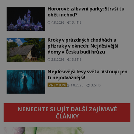
Hororové zábavní parky: Straší tu
oběti nehod?
4.8.2026
3.4TIS
Kroky v prázdných chodbách a
přízraky v oknech: Nejděsivější
domy v Česku budí hrůzu
2.8.2026
3.3TIS
Nejděsivější lesy světa: Vstoupí jen
ti nejodvážnější!
PREMIUM
1.8.2026
3.5TIS
NENECHTE SI UJÍT DALŠÍ ZAJÍMAVÉ
ČLÁNKY