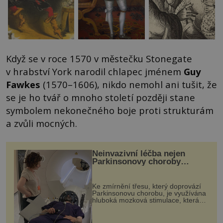
Když se v roce 1570 v městečku Stonegate
v hrabství York narodil chlapec jménem
Guy
Fawkes
(1570–1606), nikdo nemohl ani tušit, že
se je ho tvář o mnoho století později stane
symbolem nekonečného boje proti strukturám
a zvůli mocných.
Neinvazivní léčba nejen
Parkinsonovy choroby
pomocí ultrazvukové
„helmy“
Ke zmírnění třesu, který doprovází
Parkinsonovu chorobu, je využívána
hluboká mozková stimulace, která
však vyžaduje vysoce invazivní
zákrok. Ultrazvuk zase není vhodný
k dostatečně přesnému zacílení ...