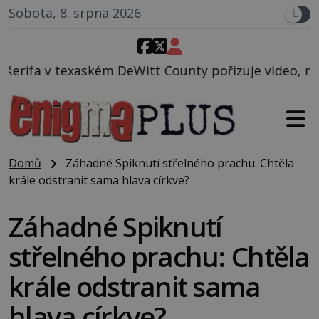
Sobota, 8. srpna 2026
itt County pořizuje video, na kterém před jeho voze
Domů
Záhadné Spiknutí střelného prachu: Chtěla
krále odstranit sama hlava církve?
Záhadné Spiknutí
střelného prachu: Chtěla
krále odstranit sama
hlava církve?