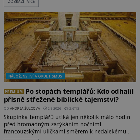
ZOBRAZIT VÍCE
považovány za důkaz svatosti zemřelých. Jaké
tajemné síly těla významných náboženských
osobností ochraňují? Na hřbitově u kláštera
Milosrdných
NÁBOŽENSTVÍ A OKULTISMUS
Po stopách templářů: Kdo odhalil
PREMIUM
přísně střežené biblické tajemství?
OD
ANDREA ŠULCOVÁ
2.8.2026
3.6TIS
Skupinka templářů utíká jen několik málo hodin
před hromadným zatýkáním nočními
francouzskými uličkami směrem k nedalekému
přístavu. Jeden z nich má přes ramena ranec s