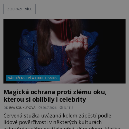
před sebou má rozložený jeden z nejzáhadnějších
ZOBRAZIT VÍCE
magických textů. Jde o Abramelinův grimoár, který
sám sepsal. Skutečně do něj zaznamenal mocná
kouzla, jak si někteří myslí, nebo jde o pouhou
pověru? Už šest měsíců pobývá
NÁBOŽENSTVÍ A OKULTISMUS
Magická ochrana proti zlému oku,
kterou si oblíbily i celebrity
OD
EVA SOUKUPOVÁ
20.7.2026
3.1TIS
Červená stužka uvázaná kolem zápěstí podle
lidové pověrčivosti v některých kulturách
ochraňuje svého nositele před zlým okem, kletbou,