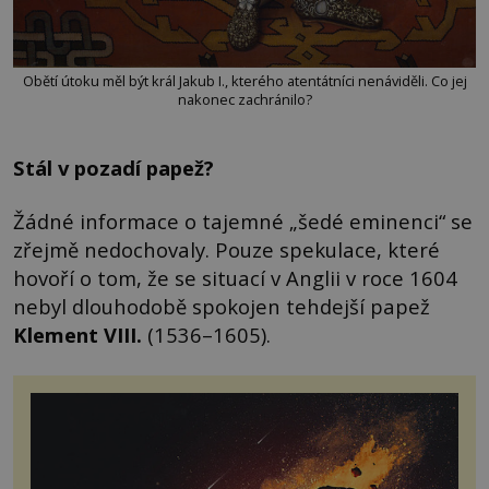
Obětí útoku měl být král Jakub I., kterého atentátníci nenáviděli. Co jej
nakonec zachránilo?
Stál v pozadí papež?
Žádné informace o tajemné „šedé eminenci“ se
zřejmě nedochovaly. Pouze spekulace, které
hovoří o tom, že se situací v Anglii v roce 1604
nebyl dlouhodobě spokojen tehdejší papež
Klement VIII.
(1536–1605).