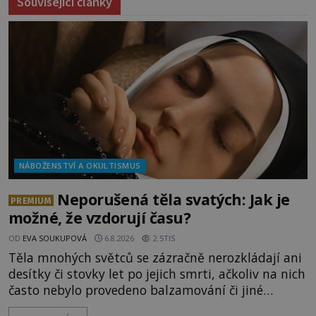
Související články
NÁBOŽENSTVÍ A OKULTISMUS
Neporušená těla svatých: Jak je
PREMIUM
možné, že vzdorují času?
OD
EVA SOUKUPOVÁ
6.8.2026
2.5TIS
Těla mnohých světců se zázračně nerozkládají ani
desítky či stovky let po jejich smrti, ačkoliv na nich
často nebylo provedeno balzamování či jiné
pokusy o konzervaci. Neporušené ostatky bývají