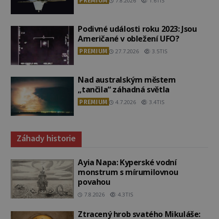
PREMIUM
7.8.2026
1.6TIS
Podivné události roku 2023: Jsou
Američané v obležení UFO?
PREMIUM
27.7.2026
3.5TIS
Nad australským městem
„tančila“ záhadná světla
PREMIUM
4.7.2026
3.4TIS
Záhady historie
Ayia Napa: Kyperské vodní
monstrum s mírumilovnou
povahou
7.8.2026
4.3TIS
Ztracený hrob svatého Mikuláše: