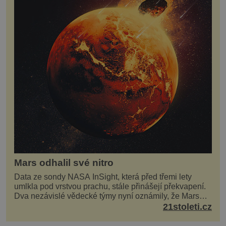
Mars odhalil své nitro
Data ze sondy NASA InSight, která před třemi lety
umlkla pod vrstvou prachu, stále přinášejí překvapení.
Dva nezávislé vědecké týmy nyní oznámily, že Mars
má nejen plášť plný trosek z dávných impaktů,...
21stoleti.cz