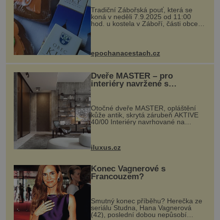
Tradiční Zábořská pouť, která se
koná v neděli 7.9.2025 od 11:00
hod. u kostela v Záboří, části obce
Kly u Mělníka. V programu naleznete
komentovanou prohlídku kostela,
dobovou hudbu, řemesla, atrakce...
epochanacestach.cz
Dveře MASTER – pro
interiéry navržené s
rozumem i vášní!
Otočné dveře MASTER, opláštění
kůže antik, skrytá zárubeň AKTIVE
40/00 Interiéry navrhované na
zakázku často vyžadují atypické
rozměry nejen nábytku, ale i
otvorových prvků. Technické zázemí
iluxus.cz
dnes umož...
Konec Vagnerové s
Francouzem?
Smutný konec příběhu? Herečka ze
seriálu Studna, Hana Vagnerová
(42), poslední dobou nepůsobí