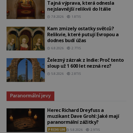
Tajná výprava, která odnesla
nejslavnější relikvii do Itálie
7.8.2026
1.8TIS
Kam zmizely ostatky světců?
Relikvie, které putují Evropou a
dodnes budí úžas
6.8.2026
2.7TIS
Železný zázrak z Indie: Proč tento
sloup už 1 600 let nezná rez?
5.8.2026
2.8TIS
Paranormální jevy
Herec Richard Dreyfuss a
muzikant Dave Grohl: Jaké mají
paranormální zážitky?
PREMIUM
5.8.2026
2.9TIS