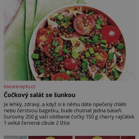
tisicereceptu.cz
Čočkový salát se šunkou
Je lehký, zdravý, a když si k němu dáte opečený chléb
nebo čerstvou bagetku, bude chutnat jedna báseň.
Suroviny 250 g vaší oblíbené čočky 150 g cherry rajčátek
1 velká červená cibule 2 lžíce