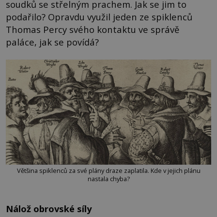
soudků se střelným prachem. Jak se jim to
podařilo? Opravdu využil jeden ze spiklenců
Thomas Percy svého kontaktu ve správě
paláce, jak se povídá?
Většina spiklenců za své plány draze zaplatila. Kde v jejich plánu
nastala chyba?
Nálož obrovské síly