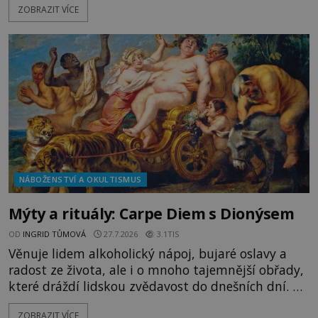
ZOBRAZIT VÍCE
tajemným obsahem. Kapitán lodi už na ně čeká.
„Dejte to do podpalubí a připravte se. Za chvíli
vyplouváme,“ sdělí jim. „Kam máme namířeno,
kapitáne?“ zeptá se ho jeden z templářů. „Do Sk
NÁBOŽENSTVÍ A OKULTISMUS
Mýty a rituály: Carpe Diem s Dionýsem
OD
INGRID TŮMOVÁ
27.7.2026
3.1TIS
Věnuje lidem alkoholický nápoj, bujaré oslavy a
radost ze života, ale i o mnoho tajemnější obřady,
které dráždí lidskou zvědavost do dnešních dní. Co
doopravdy představuje bůh, jemuž Římané říkají
ZOBRAZIT VÍCE