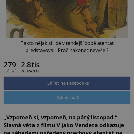
Takto nějak si lidé v tehdejší době atentát
představovali. Proč nakonec nevyšel?
279
2.8tis
SDÍLENÍ
ZOBRAZENÍ
Sdílet na Facebooku
Sdílet na X
„Vzpomeň si, vzpomeň, na pátý listopad.“
Slavná věta z filmu V jako Vendeta odkazuje
na záhadami opředený prachový atentát na