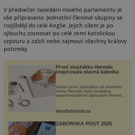
V předvečer zasedání nového parlamentu je
vše připraveno. Jednotliví členové skupiny se
rozjíždějí do celé Anglie. Jejich cílem je po
výbuchu zosnovat po celé zemi katolickou
vzpouru a zabít nebo zajmout všechny královy
potomky.
První sluchátka Hermés
inspirovala slavná kabelka
Vůbec první sluchátka od módního
domu Hermès byla vyrobena
experimentálním laboratoří Hermès
Ateliers Horizons. Elegantní gadget
si vyžádal dva roky vývoje a chlubí
se ručně šitou hovězí kůží a
epochalnisvet.cz
kovový...
ZÁBOŘSKÁ POUŤ 2025