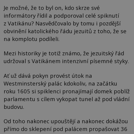
Je možné, že to byl on, kdo skrze své
informátory řídil a podporoval celé spiknutí
z Vatikánu? Nasvědčovalo by tomu i pozdější
obvinění katolického řádu jezuitů z toho, že se
na komplotu podíleli.
Mezi historiky je totiž známo, že jezuitský řád
udržoval s Vatikánem intenzivní písemné styky.
Ať už dává pokyn provést útok na
Westminsterský palác kdokoliv, na začátku
roku 1605 si spiklenci pronajímají domek poblíž
parlamentu s cílem vykopat tunel až pod vládní
budovu.
Od toho nakonec upouštějí a nakonec dokážou
přímo do sklepení pod palácem propašovat 36