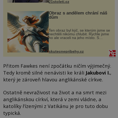
21stoleti.cz
Obraz s andělem chrání náš
dům
Ten obraz byl kýč, se kterým jsme se
nechtěli nikomu chlubit. Rychle jsme
ho ale vraceli na jeho místo. S
manželem Vaškem jsme si pořídili
chaloupku, takový domek na severu
Čech, kde jsme si naplánova...
skutecnepribehy.cz
Přitom Fawkes není zpočátku ničím výjimečný.
Tedy kromě silné nenávisti ke králi
Jakubovi
I
.
,
který je zároveň hlavou anglikánské církve.
Ostatně nevraživost na život a na smrt mezi
anglikánskou církví, která v zemi vládne, a
katolíky řízenými z Vatikánu je pro tuto dobu
typická.