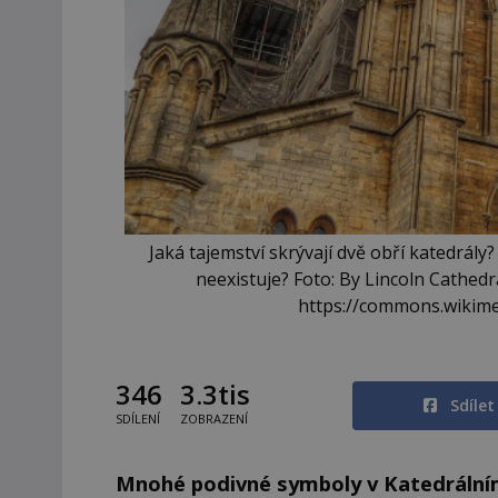
Jaká tajemství skrývají dvě obří katedrály
neexistuje? Foto: By Lincoln Cathedr
https://commons.wikime
346
3.3tis
Sdíle
SDÍLENÍ
ZOBRAZENÍ
Mnohé podivné symboly v Katedrálním 