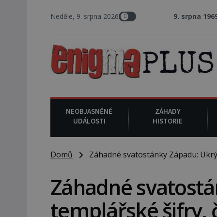
Neděle, 9. srpna 2026
9. srpna 1969
: V Los Angeles p
NEOBJASNĚNÉ
ZÁHADY
UDÁLOSTI
HISTORIE
Domů
Záhadné svatostánky Západu: Ukrývaj
Záhadné svatostá
templářské šifry, č