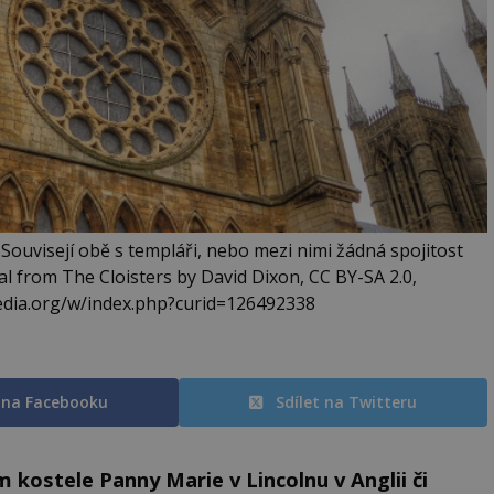
? Souvisejí obě s templáři, nebo mezi nimi žádná spojitost
al from The Cloisters by David Dixon, CC BY-SA 2.0,
dia.org/w/index.php?curid=126492338
t na Facebooku
Sdílet na Twitteru
kostele Panny Marie v Lincolnu v Anglii či