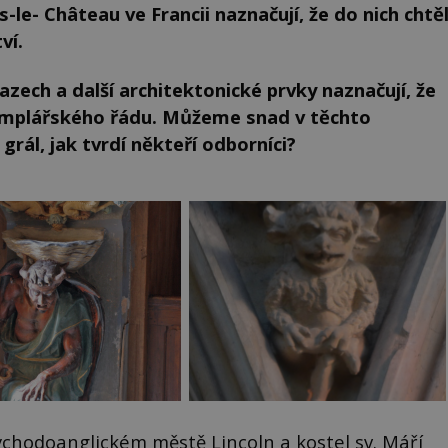
le- Château ve Francii naznačují, že do nich chtě
ví.
azech a další architektonické prvky naznačují, že
 templářského řádu. Můžeme snad v těchto
rál, jak tvrdí někteří odborníci?
ýchodoanglickém městě Lincoln a kostel sv. Máří