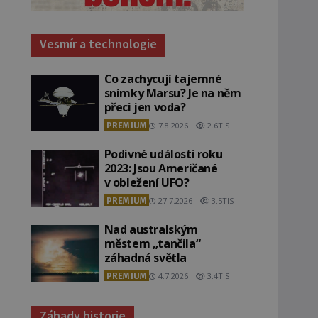
l
Vesmír a technologie
Co zachycují tajemné
snímky Marsu? Je na něm
přeci jen voda?
PREMIUM
7.8.2026
2.6TIS
Podivné události roku
2023: Jsou Američané
v obležení UFO?
PREMIUM
27.7.2026
3.5TIS
Nad australským
městem „tančila“
záhadná světla
PREMIUM
4.7.2026
3.4TIS
Záhady historie