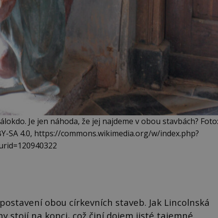
málokdo. Je jen náhoda, že jej najdeme v obou stavbách? Foto
BY-SA 4.0, https://commons.wikimedia.org/w/index.php?
urid=120940322
 postavení obou církevních staveb. Jak Lincolnská
y stojí na kopci, což činí dojem jisté tajemné