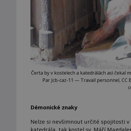
Čerta by v kostelech a katedrálách asi čekal 
Par Jcb-caz-11 — Travail personnel, CC 
c
Démonické znaky
Nelze si nevšimnout určité spojitosti v
katedrála, tak kostel sv. Máří Magdalen