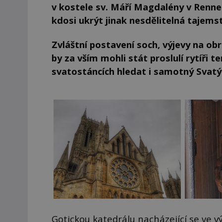
v kostele sv. Máří Magdalény v Rennes-
kdosi ukrýt jinak nesdělitelná tajemst
Zvláštní postavení soch, výjevy na obr
by za vším mohli stát proslulí rytíři
svatostáncích hledat i samotný Svatý g
Gotickou katedrálu nacházející se ve v