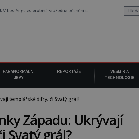
robíhá vražedné běsnění satanistického gangu vedeného Charlesem 
PARANORMÁLNÍ
REPORTÁŽE
VESMÍR A
JEVY
TECHNOLOGIE
í templářské šifry, či Svatý grál?
nky Západu: Ukrývají
i Svatý grál?