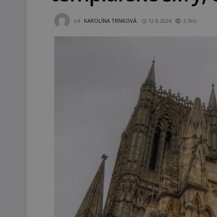
od
KAROLÍNA TRNKOVÁ
12.8.2024
3.3tis