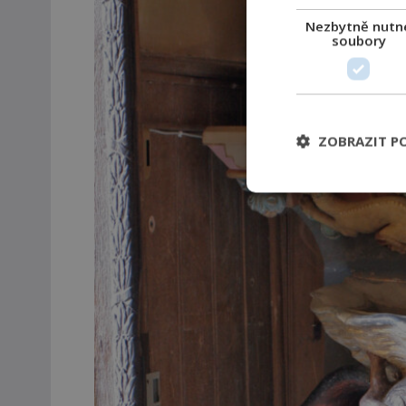
Nezbytně nutn
soubory
ZOBRAZIT P